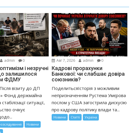
admin
0
Авг 7, 2026
admin
0
оптимізм і незручні
Кадрові прорахунки
що залишилося
Банкової: чи слабшає довіра
ом ФДМУ
союзників?
ісля візиту до ДП
ПоделитьсяІсторія з можливим
е» Фонд держмайна
непризначенням Рустема Умєрова
стабілізації ситуації,
послом у США загострила дискусію
ьство очікує
про кадрову політику влади та...
одо...
Новини
Статті
Україна
розслідування
Новини
а