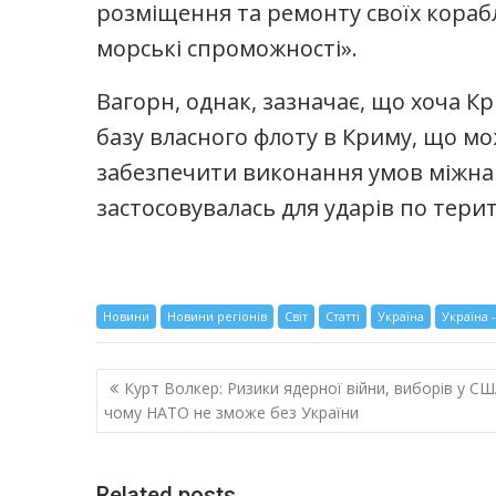
розміщення та ремонту своїх кораблі
морські спроможності».
Вагорн, однак, зазначає, що хоча Кр
базу власного флоту в Криму, що м
забезпечити виконання умов міжнар
застосовувалась для ударів по терито
Новини
Новини регіонів
Світ
Статті
Україна
Україна 
Навигация
Курт Волкер: Ризики ядерної війни, виборів у СШ
по
чому НАТО не зможе без України
записям
Related posts