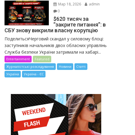
Мар 18, 2026
admin
0
$620 тисяч за
“закрите питання”: в
СБУ знову викрили власну корупцію
ПоделитьсяЧерговий скандал у силовому блоці:
заступників начальників двох обласних управлінь
Служба безпеки України затримали на хабарі...
Entertainment
Featured
Журналістські розслідування
Новини
Статті
Україна
Україна - ЄС