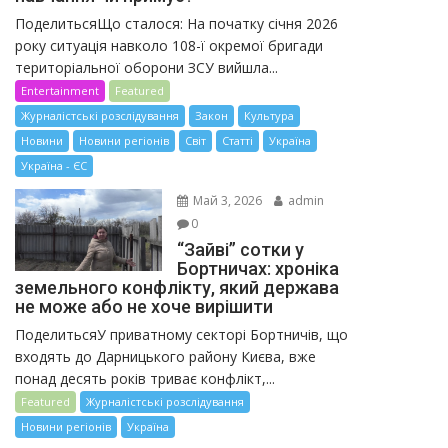
ПоделитьсяЩо сталося: На початку січня 2026
року ситуація навколо 108-ї окремої бригади
територіальної оборони ЗСУ вийшла...
Entertainment
Featured
Журналістські розслідування
Закон
Культура
Новини
Новини регіонів
Світ
Статті
Україна
Україна - ЄС
Май 3, 2026
admin
0
“Зайві” сотки у
Бортничах: хроніка
земельного конфлікту, який держава
не може або не хоче вирішити
ПоделитьсяУ приватному секторі Бортничів, що
входять до Дарницького району Києва, вже
понад десять років триває конфлікт,...
Featured
Журналістські розслідування
Новини регіонів
Україна