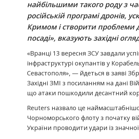
найбільшими такого роду з ча
російській програмі дронів, ус
Кримом і створити проблеми д
посаді», вказують західні огляд
«Вранці 13 вересня ЗСУ завдали усп
інфраструктурі окупантів у Корабел
Севастополя», — йдеться в заяві Зб
Західні ЗМІ з посиланням на дані Ві
що атаки пошкодили десантний кор
Reuters назвало це наймасштабнішо
Чорноморського флоту з початку вій
України проводити удари із значної 