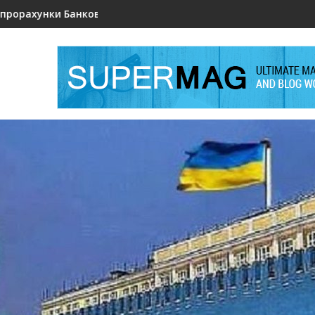
 чи слабшає довіра союзників?
Коли алгоритми шукають свободу: новий інци