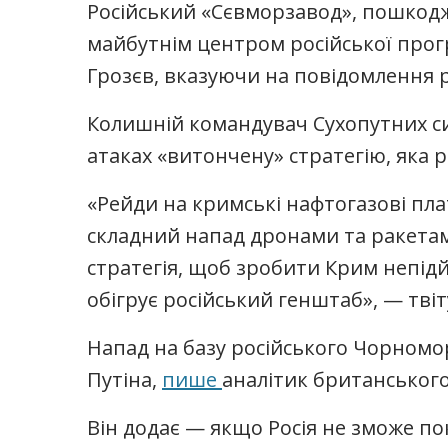
Російський «Сєвморзавод», пошкодж
майбутнім центром російської прог
Грозєв, вказуючи на повідомлення 
Колишній командувач Сухопутних си
атаках «витончену» стратегію, яка
«Рейди на кримські нафтогазові пл
складний напад дронами та ракетам
стратегія, щоб зробити Крим непід
обігрує російський генштаб», — твіт
Напад на базу російського Чорномо
Путіна,
пише
аналітик британського
Він додає — якщо Росія не зможе по