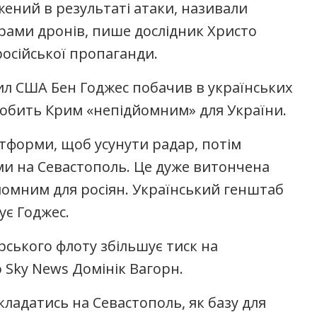
ений в результаті атаки, називали
рами дронів, пише дослідник Христо
російської пропаганди.
л США Бен Годжес побачив в українських
 робить Крим «непідйомним» для України.
атформи, щоб усунути радар, потім
и на Севастополь. Це дуже витончена
йомним для росіян. Український генштаб
ує Годжес.
рського флоту збільшує тиск на
 Sky News Домінік Вагорн.
кладатись на Севастополь, як базу для