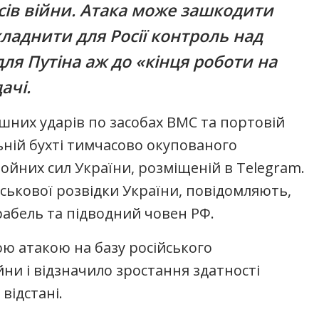
сів війни. Атака може зашкодити
кладнити для Росії контроль над
ля Путіна аж до «кінця роботи на
ачі.
ішних ударів по засобах ВМС та портовій
ьній бухті тимчасово окупованого
ройних сил України, розміщеній в Telegram.
йськової розвідки України, повідомляють,
абель та підводний човен РФ.
ю атакою на базу російського
ни і відзначило зростання здатності
відстані.