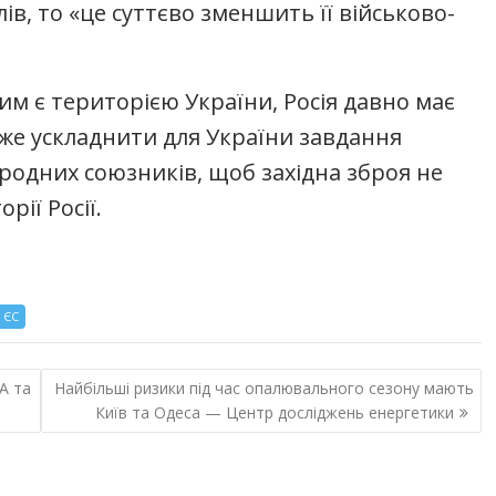
в, то «це суттєво зменшить її військово-
им є територією України, Росія давно має
оже ускладнити для України завдання
одних союзників, щоб західна зброя не
рії Росії.
- ЄС
А та
Найбільші ризики під час опалювального сезону мають
Київ та Одеса — Центр досліджень енергетики