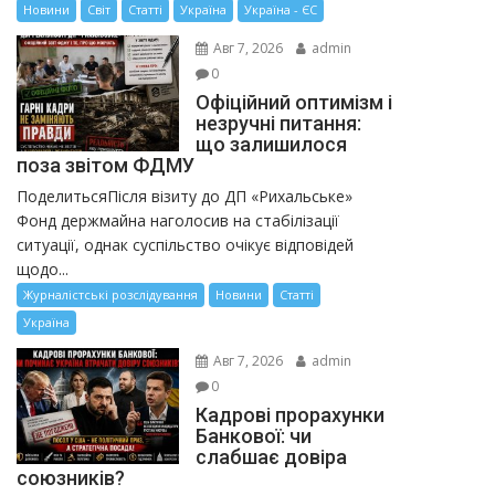
Новини
Світ
Статті
Україна
Україна - ЄС
Авг 7, 2026
admin
0
Офіційний оптимізм і
незручні питання:
що залишилося
поза звітом ФДМУ
ПоделитьсяПісля візиту до ДП «Рихальське»
Фонд держмайна наголосив на стабілізації
ситуації, однак суспільство очікує відповідей
щодо...
Журналістські розслідування
Новини
Статті
Україна
Авг 7, 2026
admin
0
Кадрові прорахунки
Банкової: чи
слабшає довіра
союзників?