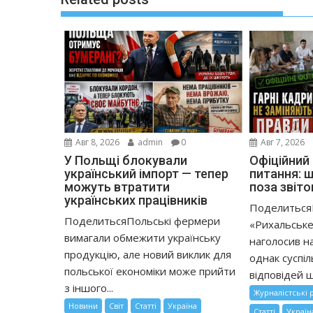
Авг 8, 2026
admin
0
Авг 7, 2026
У Польщі блокували
Офіційний 
український імпорт — тепер
питання: 
можуть втратити
поза звіт
українських працівників
ПоделитьсяП
ПоделитьсяПольські фермери
«Рихальськ
вимагали обмежити українську
наголосив на 
продукцію, але новий виклик для
однак суспіл
польської економіки може прийти
відповідей щ
з іншого...
Журналістські 
Новини
Світ
Статті
Україна
Статті
Україн