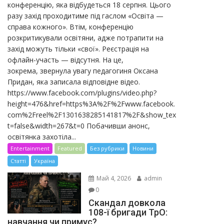
конференцію, яка відбудеться 18 серпня. Цього
разу захід проходитиме під гаслом «Освіта —
справа кожного». Втім, конференцію
розкритикували освітяни, адже потрапити на
захід можуть тільки «свої». Реєстрація на
офлайн-участь — відсутня. На це,
зокрема, звернула увагу педагогиня Оксана
Придан, яка записала відповідне відео.
https://www.facebook.com/plugins/video.php?
height=476&href=https%3A%2F%2Fwww.facebook.
com%2Freel%2F1301638285141817%2F&show_tex
t=false&width=267&t=0 Побачивши анонс,
освітянка захотіла...
Entertainment
Featured
Без рубрики
Новини
Статті
Україна
Май 4, 2026
admin
0
Скандал довкола
108-ї бригади ТрО:
навчання чи примус?