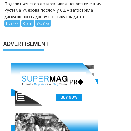
ПоделитьсяІсторія з можливим непризначенням
Рустема Умєрова послом у США загострила
дискусію про кадрову політику влади та...
Новини
Статті
Україна
ADVERTISEMENT