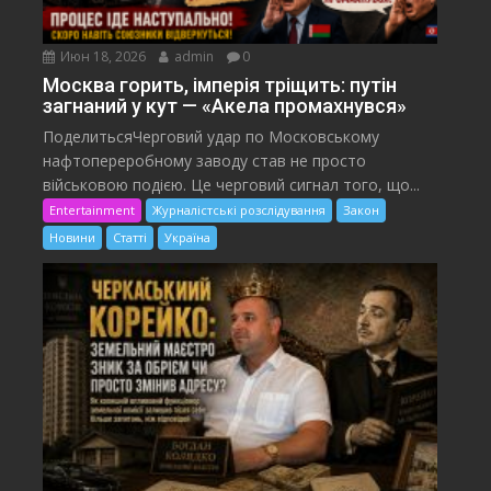
Июн 18, 2026
admin
0
Москва горить, імперія тріщить: путін
загнаний у кут — «Акела промахнувся»
ПоделитьсяЧерговий удар по Московському
нафтопереробному заводу став не просто
військовою подією. Це черговий сигнал того, що...
Entertainment
Журналістські розслідування
Закон
Новини
Статті
Україна