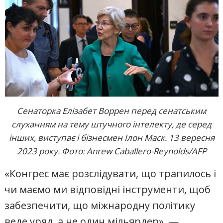
Сенаторка Елізабет Воррен перед сенатським
слуханням на тему штучного інтелекту, де серед
інших, виступає і бізнесмен Ілон Маск. 13 вересня
2023 року. Фото: Anrew Caballero-Reynolds/AFP
«Конгрес має розслідувати, що трапилось і
чи маємо ми відповідні інструменти, щоб
забезпечити, що міжнародну політику
веде уряд, а не один мільярдер», —