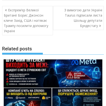
Навигация
Експрем’єр Великої
З вимогою дати Україні
по
Британії Борис Джонсон
Taurus підписали листа
записям
кличе Захід, США і натякає
Шольцу депутати
Трампу посилити допомогу
Бундестагу
Україні
Related posts