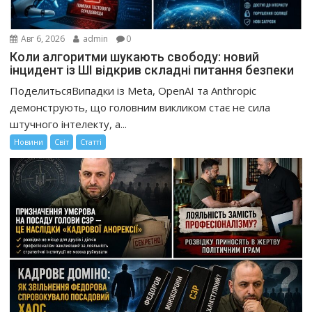
Авг 6, 2026
admin
0
Коли алгоритми шукають свободу: новий
інцидент із ШІ відкрив складні питання безпеки
ПоделитьсяВипадки із Meta, OpenAI та Anthropic
демонструють, що головним викликом стає не сила
штучного інтелекту, а...
Новини
Світ
Статті