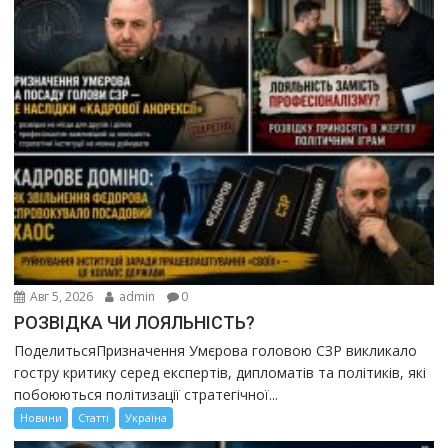
Авг 5, 2026
admin
0
РОЗВІДКА ЧИ ЛОЯЛЬНІСТЬ?
ПоделитьсяПризначення Умєрова головою СЗР викликало
гостру критику серед експертів, дипломатів та політиків, які
побоюються політизації стратегічної...
Новини
Статті
Україна