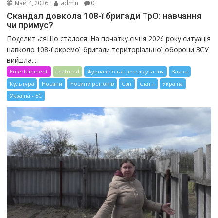
Май 4, 2026
admin
0
Скандал довкола 108-ї бригади ТрО: навчання
чи примус?
ПоделитьсяЩо сталося: На початку січня 2026 року ситуація
навколо 108-ї окремої бригади територіальної оборони ЗСУ
вийшла...
Entertainment
Featured
Журналістські розслідування
Закон
Культура
Новини
Новини регіонів
Світ
Статті
Україна
Україна - ЄС