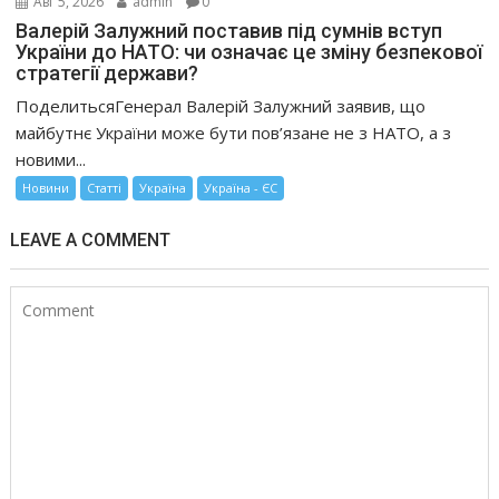
Авг 5, 2026
admin
0
Валерій Залужний поставив під сумнів вступ
України до НАТО: чи означає це зміну безпекової
стратегії держави?
ПоделитьсяГенерал Валерій Залужний заявив, що
майбутнє України може бути пов’язане не з НАТО, а з
новими...
Новини
Статті
Україна
Україна - ЄС
LEAVE A COMMENT