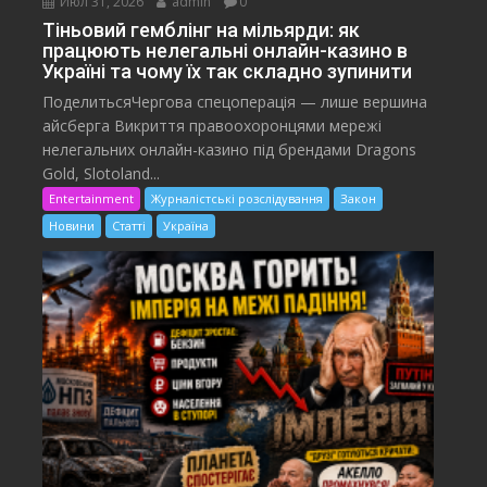
Июл 31, 2026
admin
0
Тіньовий гемблінг на мільярди: як
працюють нелегальні онлайн-казино в
Україні та чому їх так складно зупинити
ПоделитьсяЧергова спецоперація — лише вершина
айсберга Викриття правоохоронцями мережі
нелегальних онлайн-казино під брендами Dragons
Gold, Slotoland...
Entertainment
Журналістські розслідування
Закон
Новини
Статті
Україна