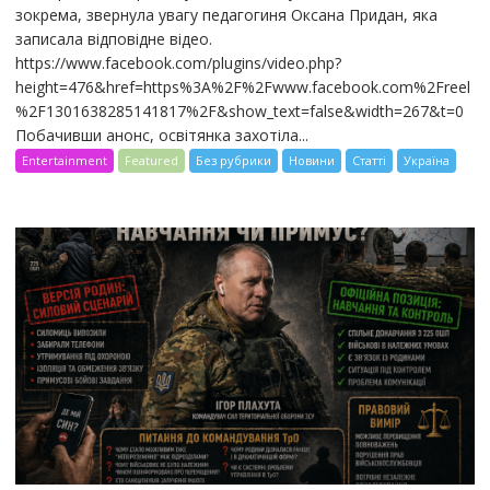
зокрема, звернула увагу педагогиня Оксана Придан, яка
записала відповідне відео.
https://www.facebook.com/plugins/video.php?
height=476&href=https%3A%2F%2Fwww.facebook.com%2Freel
%2F1301638285141817%2F&show_text=false&width=267&t=0
Побачивши анонс, освітянка захотіла...
Entertainment
Featured
Без рубрики
Новини
Статті
Україна