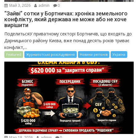
Май 3, 2026
admin
0
“Зайві” сотки у Бортничах: хроніка земельного
конфлікту, який держава не може або не хоче
вирішити
ПоделитьсяУ приватному секторі Бортничів, що входять до
Дарницького району Києва, вже понад десять років триває
конфлікт,...
Featured
Журналістські розслідування
Новини регіонів
Україна
Мар 18, 2026
admin
0