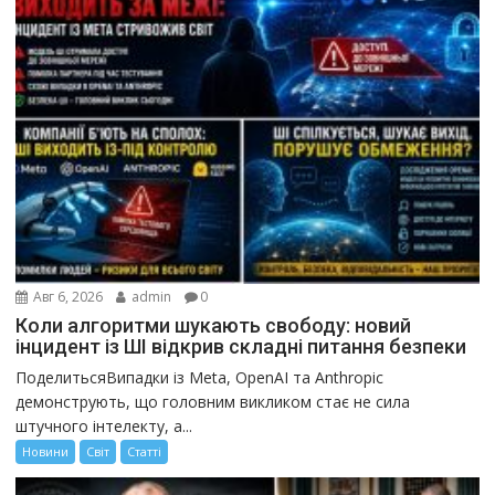
Авг 6, 2026
admin
0
Коли алгоритми шукають свободу: новий
інцидент із ШІ відкрив складні питання безпеки
ПоделитьсяВипадки із Meta, OpenAI та Anthropic
демонструють, що головним викликом стає не сила
штучного інтелекту, а...
Новини
Світ
Статті