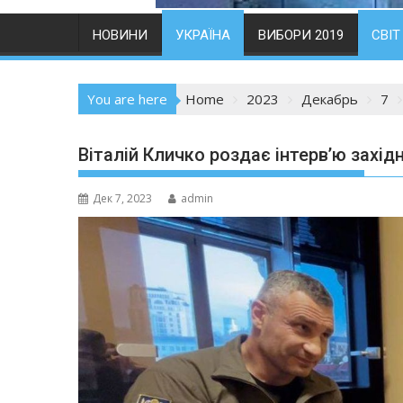
НОВИНИ
УКРАЇНА
ВИБОРИ 2019
СВІТ
You are here
Home
2023
Декабрь
7
Віталій Кличко роздає інтерв’ю західн
Дек 7, 2023
admin