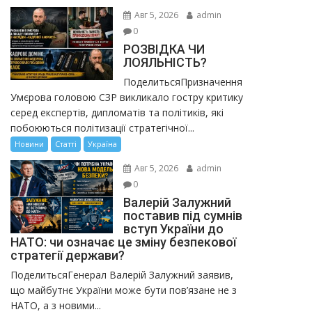
Авг 5, 2026
admin
0
РОЗВІДКА ЧИ
ЛОЯЛЬНІСТЬ?
ПоделитьсяПризначення
Умєрова головою СЗР викликало гостру критику
серед експертів, дипломатів та політиків, які
побоюються політизації стратегічної...
Новини
Статті
Україна
Авг 5, 2026
admin
0
Валерій Залужний
поставив під сумнів
вступ України до
НАТО: чи означає це зміну безпекової
стратегії держави?
ПоделитьсяГенерал Валерій Залужний заявив,
що майбутнє України може бути пов’язане не з
НАТО, а з новими...