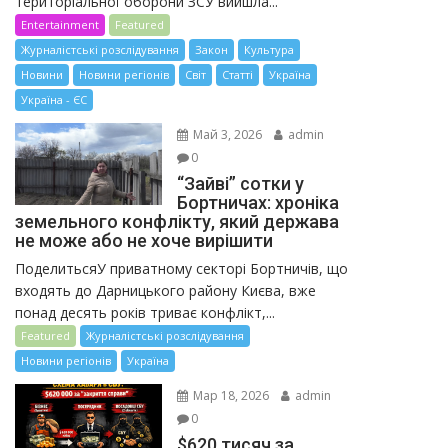
територіальної оборони ЗСУ вийшла...
Entertainment
Featured
Журналістські розслідування
Закон
Культура
Новини
Новини регіонів
Світ
Статті
Україна
Україна - ЄС
Май 3, 2026
admin
0
“Зайві” сотки у
Бортничах: хроніка
земельного конфлікту, який держава
не може або не хоче вирішити
ПоделитьсяУ приватному секторі Бортничів, що
входять до Дарницького району Києва, вже
понад десять років триває конфлікт,...
Featured
Журналістські розслідування
Новини регіонів
Україна
Мар 18, 2026
admin
0
$620 тисяч за