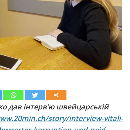
о дав інтерв’ю швейцарській
ww.20min.ch/story/interview-vitali-
chwoerter-korruption-und-neid-