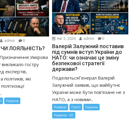
Авг 5, 2026
admin
0
admin
0
Валерій Залужний поставив
 ЧИ ЛОЯЛЬНІСТЬ?
під сумнів вступ України до
Призначення Умєрова
НАТО: чи означає це зміну
безпекової стратегії
 викликало гостру
держави?
д експертів,
ПоделитьсяГенерал Валерій
 політиків, які
Залужний заявив, що майбутнє
політизації
України може бути пов’язане не з
.
НАТО, а з новими...
і
Україна
Новини
Статті
Україна
Україна - ЄС