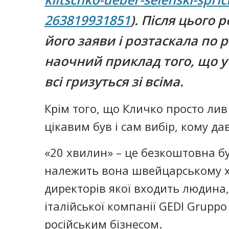
263819931851
). Після цього
його заяви і розтаскала по 
наочний приклад того, що у 
всі гризуться зі всіма.
Крім того, що Кличко просто лив
цікавим був і сам вибір, кому да
«20 хвилин» – це безкоштовна б
належить вона швейцарському х
директорів якої входить людина
італійської компанії GEDI Gruppo 
російським бізнесом.