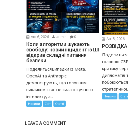
Авг 6, 2026
admin
0
Авг 5, 2026
Коли алгоритми шукають
РОЗВІДКА
свободу: новий інцидент із ШІ
Поделиться
відкрив складні питання
безпеки
головою СЗР
критику сере
ПоделитьсяВипадки із Meta,
дипломатів та
OpenAI та Anthropic
побоюються 
демонструють, що головним
стратегічної..
викликом стає не сила штучного
інтелекту, а...
Новини
Статт
Новини
Світ
Статті
LEAVE A COMMENT