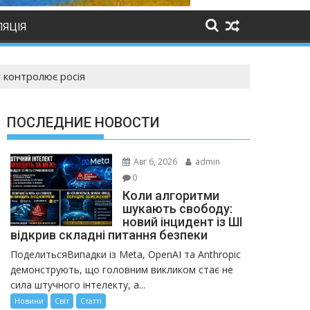
ЛЯЦІЯ
у контролює росія
ПОСЛЕДНИЕ НОВОСТИ
Авг 6, 2026
admin
0
Коли алгоритми
шукають свободу:
новий інцидент із ШІ
відкрив складні питання безпеки
ПоделитьсяВипадки із Meta, OpenAI та Anthropic
демонструють, що головним викликом стає не
сила штучного інтелекту, а...
Новини
Світ
Статті