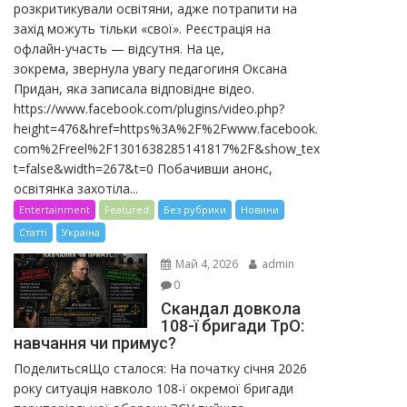
розкритикували освітяни, адже потрапити на
захід можуть тільки «свої». Реєстрація на
офлайн-участь — відсутня. На це,
зокрема, звернула увагу педагогиня Оксана
Придан, яка записала відповідне відео.
https://www.facebook.com/plugins/video.php?
height=476&href=https%3A%2F%2Fwww.facebook.
com%2Freel%2F1301638285141817%2F&show_tex
t=false&width=267&t=0 Побачивши анонс,
освітянка захотіла...
Entertainment
Featured
Без рубрики
Новини
Статті
Україна
Май 4, 2026
admin
0
Скандал довкола
108-ї бригади ТрО:
навчання чи примус?
ПоделитьсяЩо сталося: На початку січня 2026
року ситуація навколо 108-ї окремої бригади