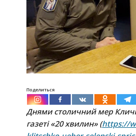
Поделиться
Днями столичний мер Кличк
газеті «20 хвилин» (
https://w
klitschko-ueber-selenski-spri