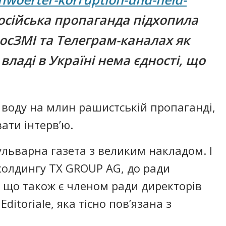
 російська пропаганда підхопила
росЗМІ та Телеграм-каналах як
владі в Україні нема єдності, що
 воду на млин рашистській пропаганді,
вати інтерв’ю.
ульварна газета з великим накладом. І
олдингу TX GROUP AG, до ради
, що також є членом ради директорів
Editoriale, яка тісно пов’язана з