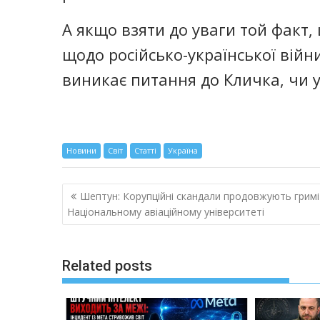
А якщо взяти до уваги той факт,
щодо російсько-української війни
виникає питання до Кличка, чи у
Новини
Світ
Статті
Україна
Навигация
Шептун: Корупційні скандали продовжують гримі
по
Національному авіаційному університеті
записям
Related posts