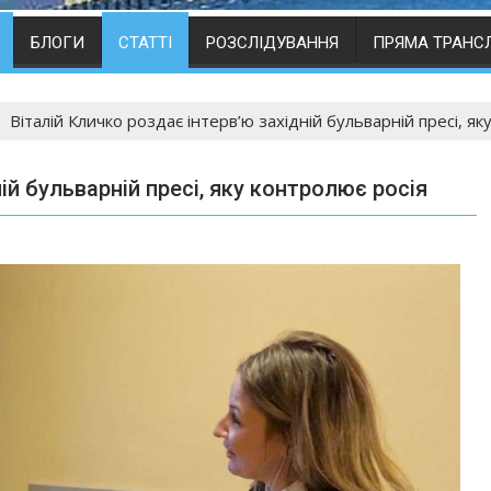
БЛОГИ
СТАТТІ
РОЗСЛІДУВАННЯ
ПРЯМА ТРАНС
Віталій Кличко роздає інтерв’ю західній бульварній пресі, як
ій бульварній пресі, яку контролює росія