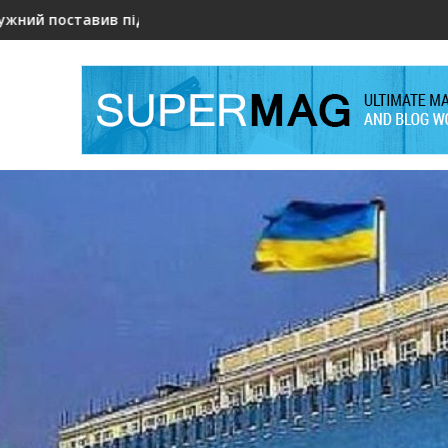
умнів вступ України до НАТО: чи означає це зміну безпеково
Хав'єр Мілей змінює правила: зарплати політик
Мі