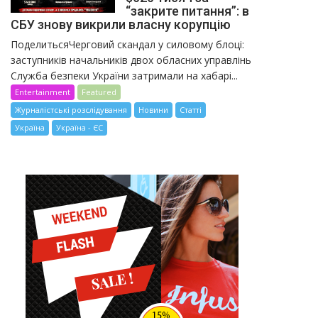
“закрите питання”: в
СБУ знову викрили власну корупцію
ПоделитьсяЧерговий скандал у силовому блоці:
заступників начальників двох обласних управлінь
Служба безпеки України затримали на хабарі...
Entertainment
Featured
Журналістські розслідування
Новини
Статті
Україна
Україна - ЄС