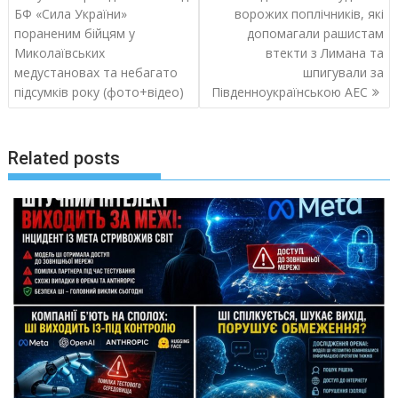
по
БФ «Сила України»
ворожих поплічників, які
записям
пораненим бійцям у
допомагали рашистам
Миколаївських
втекти з Лимана та
медустановах та небагато
шпигували за
підсумків року (фото+відео)
Південноукраїнською АЕС
Related posts