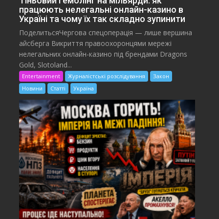
Тіньовий гемблінг на мільярди: як
працюють нелегальні онлайн-казино в
Україні та чому їх так складно зупинити
ПоделитьсяЧергова спецоперація — лише вершина
айсберга Викриття правоохоронцями мережі
нелегальних онлайн-казино під брендами Dragons
Gold, Slotoland...
Entertainment
Журналістські розслідування
Закон
Новини
Статті
Україна