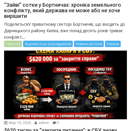
“Зайві” сотки у Бортничах: хроніка земельного
конфлікту, який держава не може або не хоче
вирішити
ПоделитьсяУ приватному секторі Бортничів, що входять до
Дарницького району Києва, вже понад десять років триває
конфлікт,...
Featured
Журналістські розслідування
Новини регіонів
Україна
Мар 18, 2026
admin
0
$620 тисяч за “закрите питання”: в СБУ знову