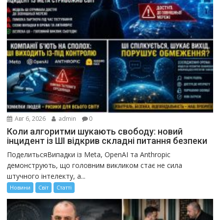
Авг 6, 2026
admin
0
Коли алгоритми шукають свободу: новий
інцидент із ШІ відкрив складні питання безпеки
ПоделитьсяВипадки із Meta, OpenAI та Anthropic
демонструють, що головним викликом стає не сила
штучного інтелекту, а...
Новини
Світ
Статті