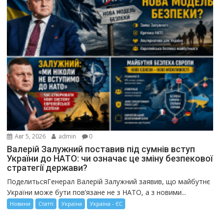
Авг 5, 2026
admin
0
Валерій Залужний поставив під сумнів вступ
України до НАТО: чи означає це зміну безпекової
стратегії держави?
ПоделитьсяГенерал Валерій Залужний заявив, що майбутнє
України може бути пов’язане не з НАТО, а з новими...
Новини
Статті
Україна
Україна - ЄС