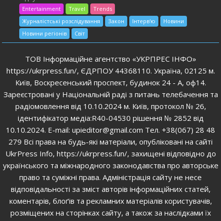
Entertainment
Travel
Trends
Журналістські розслідування
Закон
Інтерв'ю
Новини
Новини регіонів
Світ
ТОВ Інформаційне агентство «УКРПРЕС ІНФО»
https://ukrpress.fun/, ЄДРПОУ 44368110. Україна, 02125 м.
Київ, Воскресенський проспект, будинок 24 - А, оф14.
Зареєстровані у Національній раді з питань телебачення та
радіомовлення від 10.10.2024 м. Київ, протокол № 26,
ідентифікатор медіа:R40-04530 рішення № 2852 від
10.10.2024. E-mail: upieditor@gmail.com Тел. +38(067) 28 48
279 Всі права на будь-які матеріали, опубліковані на сайті
UkrPress Info, https://ukrpress.fun/, захищені відповідно до
українського та міжнародного законодавства про авторське
право та суміжні права. Адміністрація сайту не несе
відповідальності за зміст авторів інформаційних статей,
коментарів, блоґів та рекламних матеріалів користувачів,
розміщених на сторінках сайту, а також за наслідками їх