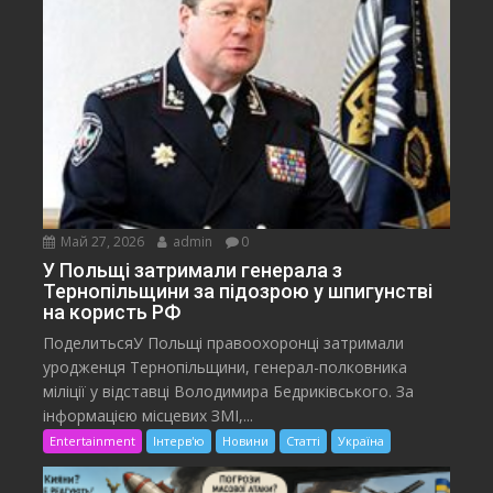
Май 27, 2026
admin
0
У Польщі затримали генерала з
Тернопільщини за підозрою у шпигунстві
на користь РФ
ПоделитьсяУ Польщі правоохоронці затримали
уродженця Тернопільщини, генерал-полковника
міліції у відставці Володимира Бедриківського. За
інформацією місцевих ЗМІ,...
Entertainment
Інтерв'ю
Новини
Статті
Україна