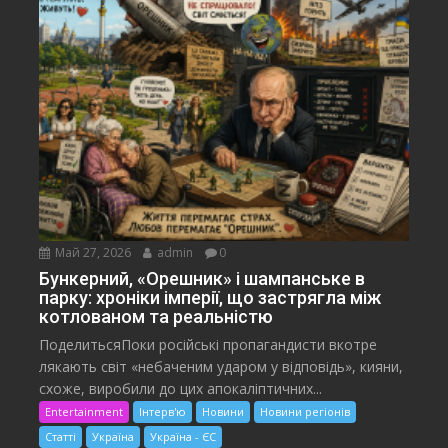
Май 27, 2026
admin
0
Бункерний, «Орешник» і шампанське в
парку: хроніки імперії, що застрягла між
котлованом та реальністю
ПоделитьсяПоки російські пропагандисти вкотре
лякають світ «небаченим ударом у відповідь», кияни,
схоже, виробили до цих апокаліптичних...
Entertainment
Інтерв'ю
Новини
Новини регіонів
Статті
Україна
Україна - ЄС