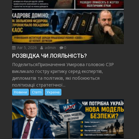
Авг 5, 2026
admin
0
РОЗВІДКА ЧИ ЛОЯЛЬНІСТЬ?
ПоделитьсяПризначення Умєрова головою СЗР
викликало гостру критику серед експертів,
дипломатів та політиків, які побоюються
політизації стратегічної...
Новини
Статті
Україна