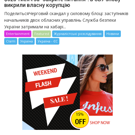
викрили власну корупцію
ПоделитьсяЧерговий скандал у силовому блоці: заступників
начальників двох обласних управлінь Служба безпеки
України затримали на хабарі...
Entertainment
Featured
Журналістські розслідування
Новини
Статті
Україна
Україна - ЄС