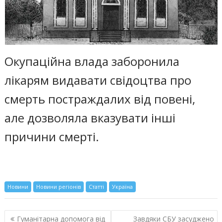
Окупаційна влада заборонила
лікарям видавати свідоцтва про
смерть постраждалих від повені,
але дозволяла вказувати інші
причини смерті.
Новини
Новини регіонів
Статті
Україна
Навигация
Гуманітарна допомога від
Завдяки СБУ засуджено