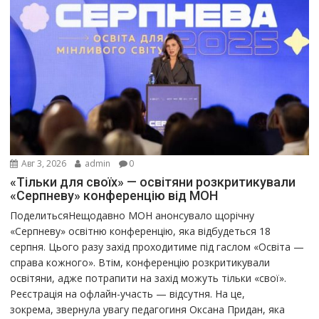
Авг 3, 2026
admin
0
«Тільки для своїх» — освітяни розкритикували
«Серпневу» конференцію від МОН
ПоделитьсяНещодавно МОН анонсувало щорічну
«Серпневу» освітню конференцію, яка відбудеться 18
серпня. Цього разу захід проходитиме під гаслом «Освіта —
справа кожного». Втім, конференцію розкритикували
освітяни, адже потрапити на захід можуть тільки «свої».
Реєстрація на офлайн-участь — відсутня. На це,
зокрема, звернула увагу педагогиня Оксана Придан, яка