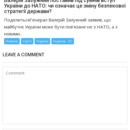
Валерій Залужний поставив під сумнів вступ
України до НАТО: чи означає це зміну безпекової
стратегії держави?
ПоделитьсяГенерал Валерій Залужний заявив, що
майбутнє України може бути пов’язане не з НАТО, а з
новими...
Новини
Статті
Україна
Україна - ЄС
LEAVE A COMMENT