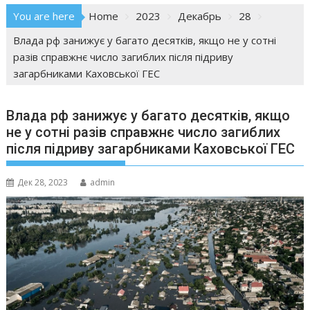
You are here
Home
2023
Декабрь
28
Влада рф занижує у багато десятків, якщо не у сотні
разів справжнє число загиблих після підриву
загарбниками Каховської ГЕС
Влада рф занижує у багато десятків, якщо
не у сотні разів справжнє число загиблих
після підриву загарбниками Каховської ГЕС
Дек 28, 2023
admin