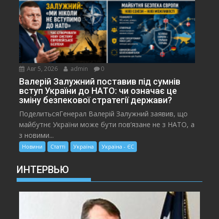
Авг 5, 2026
admin
0
Валерій Залужний поставив під сумнів
вступ України до НАТО: чи означає це
зміну безпекової стратегії держави?
ПоделитьсяГенерал Валерій Залужний заявив, що
майбутнє України може бути пов’язане не з НАТО, а
з новими...
Новини
Статті
Україна
Україна - ЄС
ИНТЕРВЬЮ