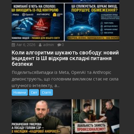
Авг 6, 2026
admin
0
Коли алгоритми шукають свободу: новий
інцидент із ШІ відкрив складні питання
безпеки
ПоделитьсяВипадки із Meta, OpenAI та Anthropic
демонструють, що головним викликом стає не сила
штучного інтелекту, а...
Новини
Світ
Статті