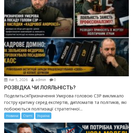
Авг 5, 2026
admin
0
РОЗВІДКА ЧИ ЛОЯЛЬНІСТЬ?
ПоделитьсяПризначення Умєрова головою СЗР викликало
гостру критику серед експертів, дипломатів та політиків, які
побоюються політизації стратегічної...
Новини
Статті
Україна