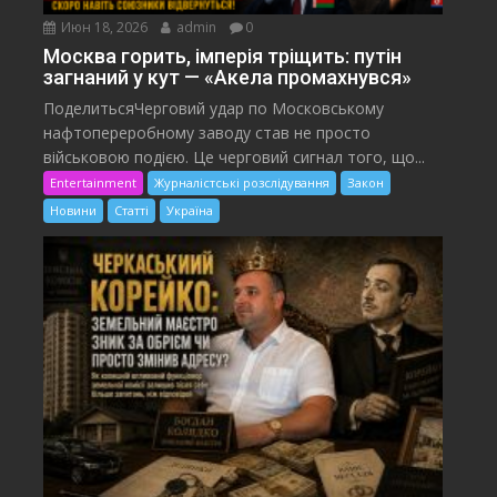
Июн 18, 2026
admin
0
Москва горить, імперія тріщить: путін
загнаний у кут — «Акела промахнувся»
ПоделитьсяЧерговий удар по Московському
нафтопереробному заводу став не просто
військовою подією. Це черговий сигнал того, що...
Entertainment
Журналістські розслідування
Закон
Новини
Статті
Україна