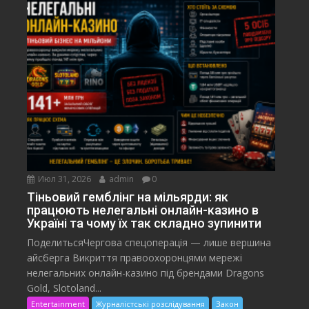
Июл 31, 2026
admin
0
Тіньовий гемблінг на мільярди: як
працюють нелегальні онлайн-казино в
Україні та чому їх так складно зупинити
ПоделитьсяЧергова спецоперація — лише вершина
айсберга Викриття правоохоронцями мережі
нелегальних онлайн-казино під брендами Dragons
Gold, Slotoland...
Entertainment
Журналістські розслідування
Закон