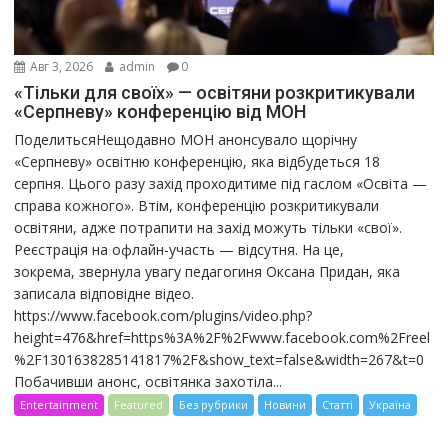
Авг 3, 2026
admin
0
«Тільки для своїх» — освітяни розкритикували
«Серпневу» конференцію від МОН
ПоделитьсяНещодавно МОН анонсувало щорічну
«Серпневу» освітню конференцію, яка відбудеться 18
серпня. Цього разу захід проходитиме під гаслом «Освіта —
справа кожного». Втім, конференцію розкритикували
освітяни, адже потрапити на захід можуть тільки «свої».
Реєстрація на офлайн-участь — відсутня. На це,
зокрема, звернула увагу педагогиня Оксана Придан, яка
записала відповідне відео.
https://www.facebook.com/plugins/video.php?
height=476&href=https%3A%2F%2Fwww.facebook.com%2Freel
%2F1301638285141817%2F&show_text=false&width=267&t=0
Побачивши анонс, освітянка захотіла...
Entertainment
Featured
Без рубрики
Новини
Статті
Україна