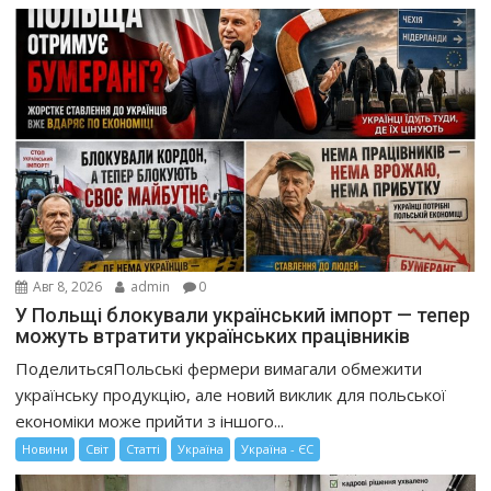
Авг 8, 2026
admin
0
У Польщі блокували український імпорт — тепер
можуть втратити українських працівників
ПоделитьсяПольські фермери вимагали обмежити
українську продукцію, але новий виклик для польської
економіки може прийти з іншого...
Новини
Світ
Статті
Україна
Україна - ЄС