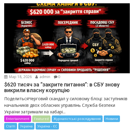
Мар 18, 2026
admin
0
$620 тисяч за “закрите питання”: в СБУ знову
викрили власну корупцію
ПоделитьсяЧерговий скандал у силовому блоці: заступників
начальників двох обласних управлінь Служба безпеки
України затримали на хабарі...
Entertainment
Featured
Журналістські розслідування
Новини
Статті
Україна
Україна - ЄС