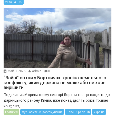
Україна - ЄС
Май 3, 2026
admin
0
“Зайві” сотки у Бортничах: хроніка земельного
конфлікту, який держава не може або не хоче
вирішити
ПоделитьсяУ приватному секторі Бортничів, що входять до
Дарницького району Києва, вже понад десять років триває
конфлікт,...
Featured
Журналістські розслідування
Новини регіонів
Україна