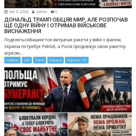
Авг 9, 2026
admin
0
ДОНАЛЬД ТРАМП ОБІЦЯВ МИР, АЛЕ РОЗПОЧАВ
ЩЕ ОДНУ ВІЙНУ І ОТРИМАВ ВІЙСЬКОВЕ
ВИСНАЖЕННЯ
ПоделитьсяВашингтон витрачає ракети у війні з Іраном,
Україна потребує Patriot, а Росія продовжує свою ракетну
агресію...
Новини
Світ
Статті
Україна
Україна - ЄС