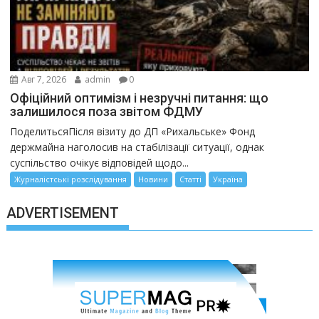
Авг 7, 2026
admin
0
Офіційний оптимізм і незручні питання: що
залишилося поза звітом ФДМУ
ПоделитьсяПісля візиту до ДП «Рихальське» Фонд
держмайна наголосив на стабілізації ситуації, однак
суспільство очікує відповідей щодо...
Журналістські розслідування
Новини
Статті
Україна
ADVERTISEMENT