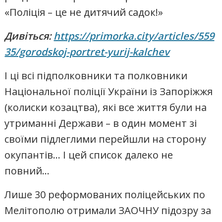
«Поліція – це не дитячий садок!»
Дивіться:
https://primorka.city/articles/559
35/gorodskoj-portret-yurij-kalchev
І ці всі підполковники та полковники
Національної поліції України із Запоріжжя
(колиски козацтва), які все життя були на
утриманні Держави – в один момент зі
своїми підлеглими перейшли на сторону
окупантів… І цей список далеко не
повний…
Лише 30 реформованих поліцейських по
Мелітополю отримали ЗАОЧНУ підозру за