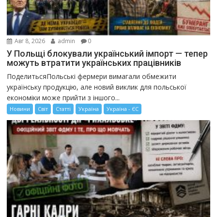
Авг 8, 2026
admin
0
У Польщі блокували український імпорт — тепер
можуть втратити українських працівників
ПоделитьсяПольські фермери вимагали обмежити
українську продукцію, але новий виклик для польської
економіки може прийти з іншого...
Новини
Світ
Статті
Україна
Україна - ЄС