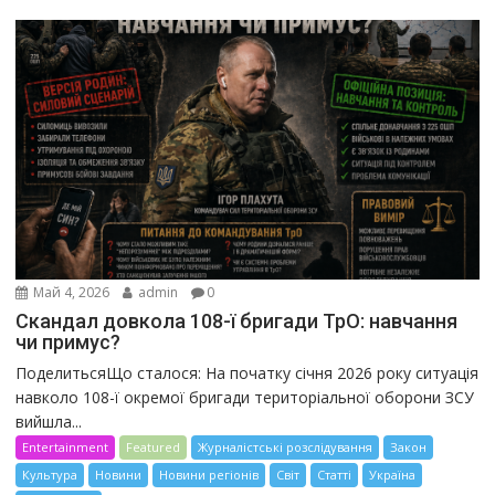
Май 4, 2026
admin
0
Скандал довкола 108-ї бригади ТрО: навчання
чи примус?
ПоделитьсяЩо сталося: На початку січня 2026 року ситуація
навколо 108-ї окремої бригади територіальної оборони ЗСУ
вийшла...
Entertainment
Featured
Журналістські розслідування
Закон
Культура
Новини
Новини регіонів
Світ
Статті
Україна