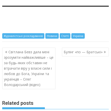
Журналістські розслідування
Новини
Статті
Україна
Навигация
Світлана Бевз дала мені
Булінг «по — Братські»
по
зрозуміти найважливіше – це
записям
за будь-яких обставин не
втрачати віру у власні сили і
любов до Бога, України та
українців – Олег
Володарський (відео)
Related posts