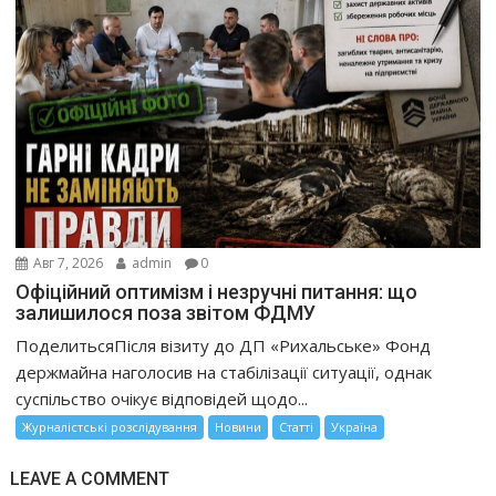
Авг 7, 2026
admin
0
Офіційний оптимізм і незручні питання: що
залишилося поза звітом ФДМУ
ПоделитьсяПісля візиту до ДП «Рихальське» Фонд
держмайна наголосив на стабілізації ситуації, однак
суспільство очікує відповідей щодо...
Журналістські розслідування
Новини
Статті
Україна
LEAVE A COMMENT