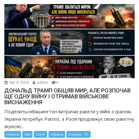
Авг 9, 2026
admin
0
ДОНАЛЬД ТРАМП ОБІЦЯВ МИР, АЛЕ РОЗПОЧАВ
ЩЕ ОДНУ ВІЙНУ І ОТРИМАВ ВІЙСЬКОВЕ
ВИСНАЖЕННЯ
ПоделитьсяВашингтон витрачає ракети у війні з Іраном,
Україна потребує Patriot, а Росія продовжує свою ракетну
агресію...
Новини
Світ
Статті
Україна
Україна - ЄС