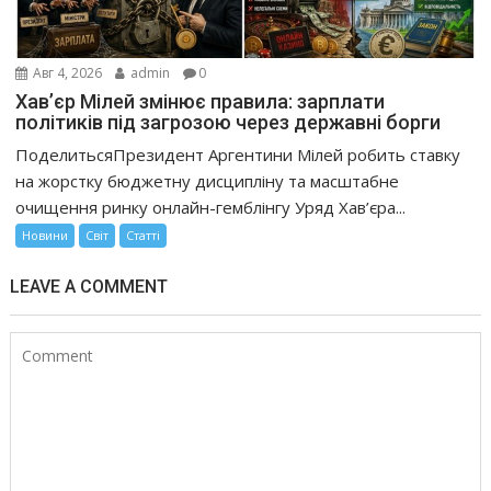
Авг 4, 2026
admin
0
Хав’єр Мілей змінює правила: зарплати
політиків під загрозою через державні борги
ПоделитьсяПрезидент Аргентини Мілей робить ставку
на жорстку бюджетну дисципліну та масштабне
очищення ринку онлайн-гемблінгу Уряд Хав’єра...
Новини
Світ
Статті
LEAVE A COMMENT