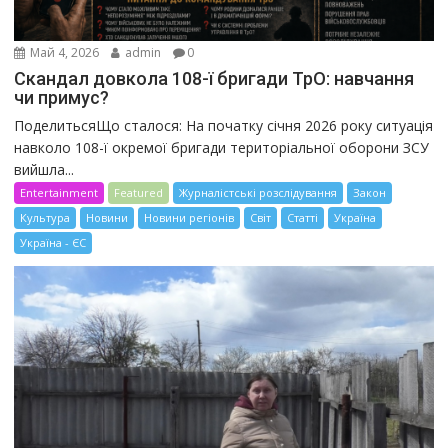
Май 4, 2026
admin
0
Скандал довкола 108-ї бригади ТрО: навчання
чи примус?
ПоделитьсяЩо сталося: На початку січня 2026 року ситуація
навколо 108-ї окремої бригади територіальної оборони ЗСУ
вийшла...
Entertainment
Featured
Журналістські розслідування
Закон
Культура
Новини
Новини регіонів
Світ
Статті
Україна
Україна - ЄС