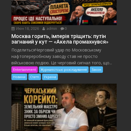
Июн 18, 2026
admin
0
Москва горить, імперія тріщить: путін
загнаний у кут — «Акела промахнувся»
ПоделитьсяЧерговий удар по Московському
нафтопереробному заводу став не просто
військовою подією. Це черговий сигнал того, що...
Entertainment
Журналістські розслідування
Закон
Новини
Статті
Україна