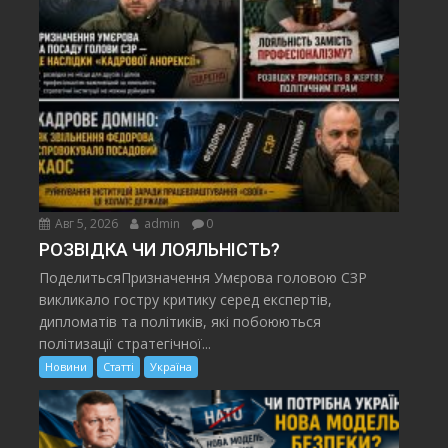
Авг 5, 2026
admin
0
РОЗВІДКА ЧИ ЛОЯЛЬНІСТЬ?
ПоделитьсяПризначення Умєрова головою СЗР
викликало гостру критику серед експертів,
дипломатів та політиків, які побоюються
політизації стратегічної...
Новини
Статті
Україна