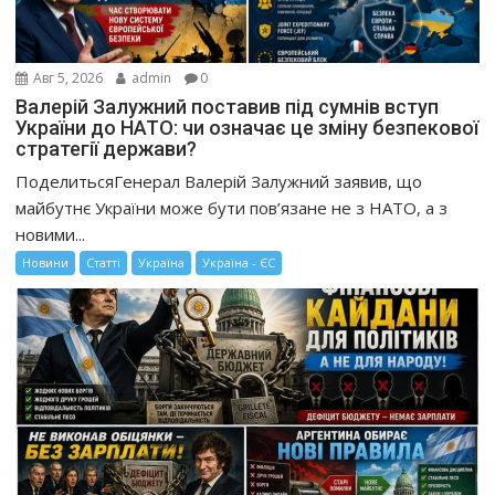
Авг 5, 2026
admin
0
Валерій Залужний поставив під сумнів вступ
України до НАТО: чи означає це зміну безпекової
стратегії держави?
ПоделитьсяГенерал Валерій Залужний заявив, що
майбутнє України може бути пов’язане не з НАТО, а з
новими...
Новини
Статті
Україна
Україна - ЄС