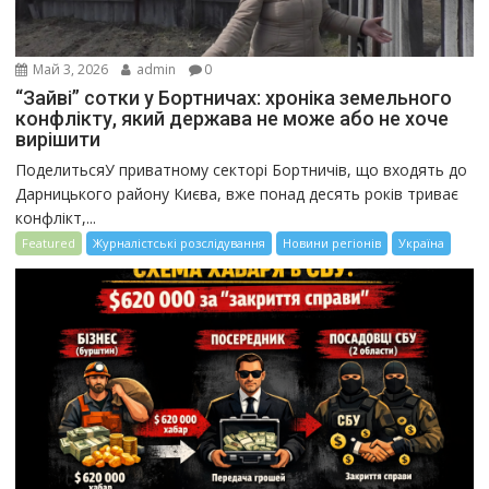
Май 3, 2026
admin
0
“Зайві” сотки у Бортничах: хроніка земельного
конфлікту, який держава не може або не хоче
вирішити
ПоделитьсяУ приватному секторі Бортничів, що входять до
Дарницького району Києва, вже понад десять років триває
конфлікт,...
Featured
Журналістські розслідування
Новини регіонів
Україна