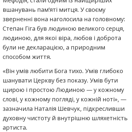
Мефодія, стали одним із найщиріших
вшанувань пам’яті митця. У своєму
зверненні вона наголосила на головному:
Степан Гіга був людиною великого серця,
людиною, для якої віра, любов і доброта
були не декларацією, а природним
способом життя.
«Він умів любити Бога тихо. Умів глибоко
шанувати Церкву без показу. Умів бути
щирою і простою Людиною — у кожному
слові, у кожному погляді, у кожній ноті», —
зазначила Наталія Шевчук, підкресливши
духовну чистоту й внутрішню шляхетність
артиста.