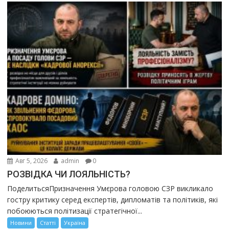
Авг 5, 2026
admin
0
РОЗВІДКА ЧИ ЛОЯЛЬНІСТЬ?
ПоделитьсяПризначення Умєрова головою СЗР викликало
гостру критику серед експертів, дипломатів та політиків, які
побоюються політизації стратегічної...
Новини
Статті
Україна