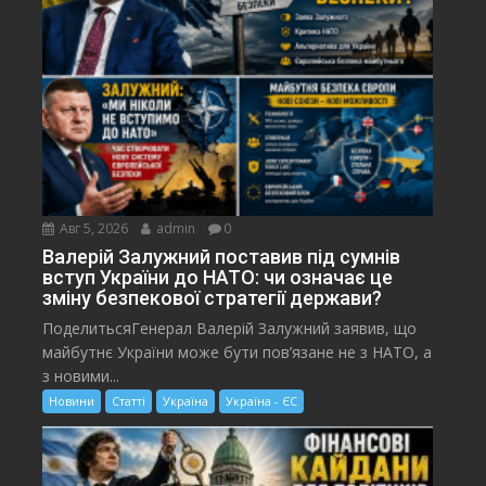
Авг 5, 2026
admin
0
Валерій Залужний поставив під сумнів
вступ України до НАТО: чи означає це
зміну безпекової стратегії держави?
ПоделитьсяГенерал Валерій Залужний заявив, що
майбутнє України може бути пов’язане не з НАТО, а
з новими...
Новини
Статті
Україна
Україна - ЄС