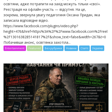
освітяни, адже потрапити на захід можуть тільки «свої».
Реєстрація на офлайн-участь — відсутня. На це,
зокрема, звернула увагу педагогиня Оксана Придан, яка
записала відповідне відео.
https://www.facebook.com/plugins/video.php?
height=476&href=https%3A%2F%2Fwww.facebook.com%2Freel
%2F1301638285141817%2F&show_text=false&width=267&t=0
Побачивши анонс, освітянка захотіла...
Entertainment
Featured
Без рубрики
Новини
Статті
Україна