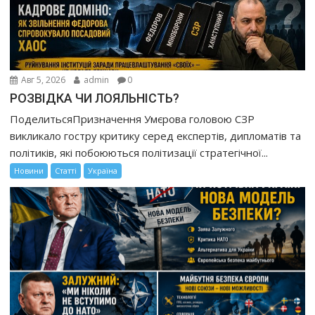
Авг 5, 2026
admin
0
РОЗВІДКА ЧИ ЛОЯЛЬНІСТЬ?
ПоделитьсяПризначення Умєрова головою СЗР
викликало гостру критику серед експертів, дипломатів та
політиків, які побоюються політизації стратегічної...
Новини
Статті
Україна