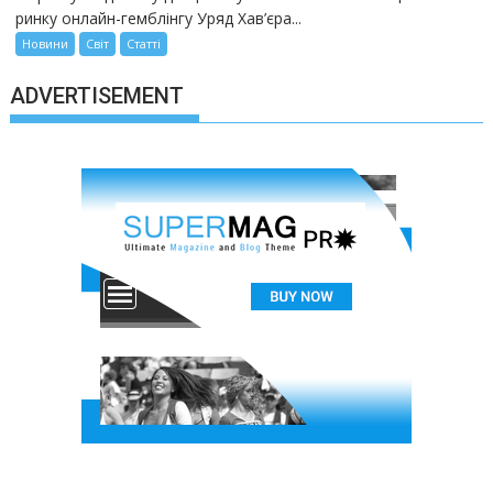
ринку онлайн-гемблінгу Уряд Хав’єра...
Новини
Світ
Статті
ADVERTISEMENT