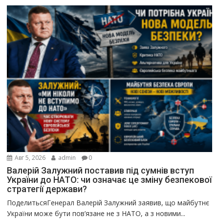
Авг 5, 2026
admin
0
Валерій Залужний поставив під сумнів вступ
України до НАТО: чи означає це зміну безпекової
стратегії держави?
ПоделитьсяГенерал Валерій Залужний заявив, що майбутнє
України може бути пов’язане не з НАТО, а з новими...