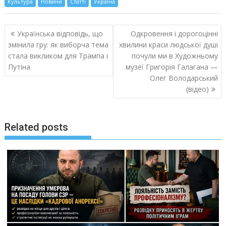
Культура
Новини
Статті
Україна
Навигация
Українська відповідь, що
Одкровення і дорогоцінні
по
змінила гру: як виборча тема
хвилини краси людської душі
записям
стала викликом для Трампа і
почули ми в Художньому
Путіна
музеї Григорія Галагана —
Олег Володарський
(відео)
Related posts