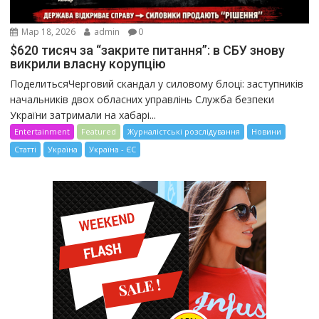
Мар 18, 2026
admin
0
$620 тисяч за “закрите питання”: в СБУ знову
викрили власну корупцію
ПоделитьсяЧерговий скандал у силовому блоці: заступників
начальників двох обласних управлінь Служба безпеки
України затримали на хабарі...
Entertainment
Featured
Журналістські розслідування
Новини
Статті
Україна
Україна - ЄС