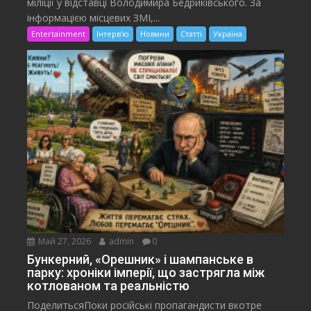
міліції у відставці Володимира Бедриківського. За
інформацією місцевих ЗМІ,...
Entertainment
Інтерв'ю
Новини
Статті
Україна
Май 27, 2026
admin
0
Бункерний, «Орешник» і шампанське в
парку: хроніки імперії, що застрягла між
котлованом та реальністю
ПоделитьсяПоки російські пропагандисти вкотре