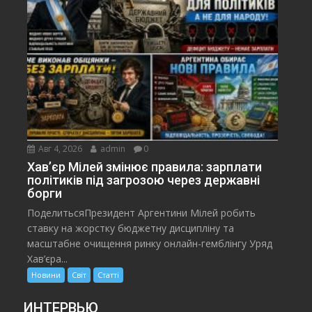
Авг 4, 2026
admin
0
Хав’єр Мілей змінює правила: зарплати
політиків під загрозою через державні
борги
ПоделитьсяПрезидент Аргентини Мілей робить
ставку на жорстку бюджетну дисципліну та
масштабне очищення ринку онлайн-гемблінгу Уряд
Хав’єра...
Новини
Світ
Статті
ИНТЕРВЬЮ