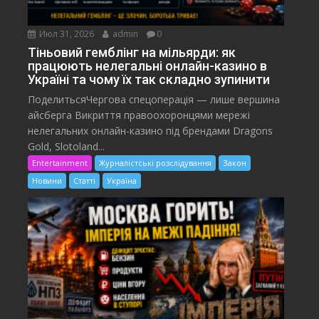
Июл 31, 2026
admin
0
Тіньовий гемблінг на мільярди: як
працюють нелегальні онлайн-казино в
Україні та чому їх так складно зупинити
ПоделитьсяЧергова спецоперація — лише вершина
айсберга Викриття правоохоронцями мережі
нелегальних онлайн-казино під брендами Dragons
Gold, Slotoland...
Entertainment
Журналістські розслідування
Закон
Новини
Статті
Україна