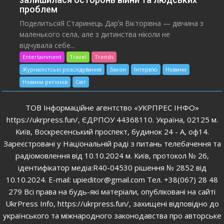
проблем
ПоделитьсяЯ Старинець Дарʼя Вікторівна — дівчина з
маленького села, але з дитинства ніколи не
відчувала себе...
Entertainment
Travel
Trends
Журналістські розслідування
Закон
Інтерв'ю
Новини
Новини регіонів
Світ
ТОВ Інформаційне агентство «УКРПРЕС ІНФО»
https://ukrpress.fun/, ЄДРПОУ 44368110. Україна, 02125 м.
Київ, Воскресенський проспект, будинок 24 - А, оф14.
Зареєстровані у Національній раді з питань телебачення та
радіомовлення від 10.10.2024 м. Київ, протокол № 26,
ідентифікатор медіа:R40-04530 рішення № 2852 від
10.10.2024. E-mail: upieditor@gmail.com Тел. +38(067) 28 48
279 Всі права на будь-які матеріали, опубліковані на сайті
UkrPress Info, https://ukrpress.fun/, захищені відповідно до
українського та міжнародного законодавства про авторське