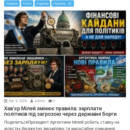
Новини
Статті
Україна
Україна - ЄС
Авг 4, 2026
admin
0
Хав’єр Мілей змінює правила: зарплати
політиків під загрозою через державні борги
ПоделитьсяПрезидент Аргентини Мілей робить ставку на
жорстку бюджетну дисципліну та масштабне очищення