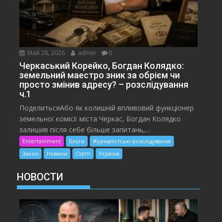
Май 28, 2026
admin
0
Черкаський Корейко, Богдан Колядко:
земельний маестро зник за обрієм чи
просто змінив адресу? – розслідування
ч.1
ПоделитьсяАбо як колишній впливовий функціонер
земельної комісії міста Черкас, Богдан Колядко
залишив після себе більше запитань,...
Entertainment
Блоги
Журналістські розслідування
Закон
Новини
Статті
Україна
НОВОСТИ