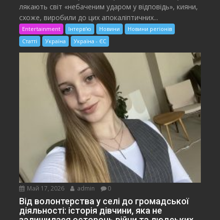
лякають світ «небаченим ударом у відповідь», кияни,
схоже, виробили до цих апокаліптичних...
Entertainment
Інтерв'ю
Новини
Новини регіонів
Статті
Україна
Україна - ЄС
Май 17, 2026
admin
0
Від волонтерства у селі до громадської
діяльності: історія дівчини, яка не
залишилася осторонь війни та людських