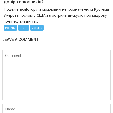
довіра союзників?
ПоделитьсяІсторія з можливим непризначенням Рустема
Умєрова послом у США загострила дискусію про кадрову
політику влади та...
Новини
Статті
Україна
LEAVE A COMMENT