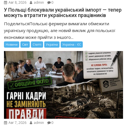
Авг 8, 2026
admin
0
У Польщі блокували український імпорт — тепер
можуть втратити українських працівників
ПоделитьсяПольські фермери вимагали обмежити
українську продукцію, але новий виклик для польської
економіки може прийти з іншого...
Новини
Світ
Статті
Україна
Україна - ЄС
Авг 7, 2026
admin
0