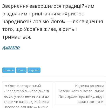
Звернення завершилося традиційним
різдвяним привітанням: «Христос
народився! Славімо Його!» — як свідчення
того, що Україна живе, вірить і
тримається.
ДЖЕРЕЛО
Новини
Статті
Україна
Навигация
Олег Володарський:
Різдвяна розмова
по
«Серед героїв «Сповіді» є ті
Зеленського з Вселенським
записям
люди, у яких немає жаги до
Патріархом: про війну, віру і
слави чи нагород. Найвища
захист життя
нагорода для них — мирне