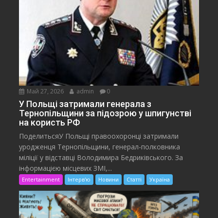
Май 27, 2026
admin
0
У Польщі затримали генерала з
Тернопільщини за підозрою у шпигунстві
на користь РФ
ПоделитьсяУ Польщі правоохоронці затримали
уродженця Тернопільщини, генерал-полковника
міліції у відставці Володимира Бедриківського. За
інформацією місцевих ЗМІ,...
Entertainment
Інтерв'ю
Новини
Статті
Україна