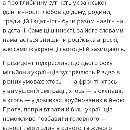
а про глибинну сутність української
ідентичності: любов до дому, родини,
традицій і здатність бути разом навіть на
відстані. Саме ці цінності, за його словами,
намагається знищити російська агресія,
але саме їх українці сьогодні й захищають.
Президент підкреслив, що цього року
мільйони українців зустрічають Різдво в
різних умовах: хтось — на фронті, хтось —
у вимушеній еміграції, хтось — в окупації,
а хтось — у домівках, зруйнованих війною.
Проте, попри втрати й біль, українців
неможливо позбавити головного —
єдності, віри один в одного та живого