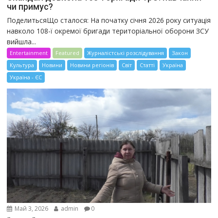
чи примус?
ПоделитьсяЩо сталося: На початку січня 2026 року ситуація
навколо 108-ї окремої бригади територіальної оборони ЗСУ
вийшла...
Entertainment
Featured
Журналістські розслідування
Закон
Культура
Новини
Новини регіонів
Світ
Статті
Україна
Україна - ЄС
Май 3, 2026
admin
0