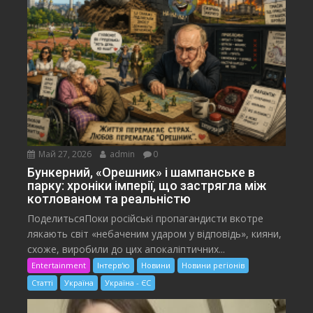
Май 27, 2026
admin
0
Бункерний, «Орешник» і шампанське в
парку: хроніки імперії, що застрягла між
котлованом та реальністю
ПоделитьсяПоки російські пропагандисти вкотре
лякають світ «небаченим ударом у відповідь», кияни,
схоже, виробили до цих апокаліптичних...
Entertainment
Інтерв'ю
Новини
Новини регіонів
Статті
Україна
Україна - ЄС