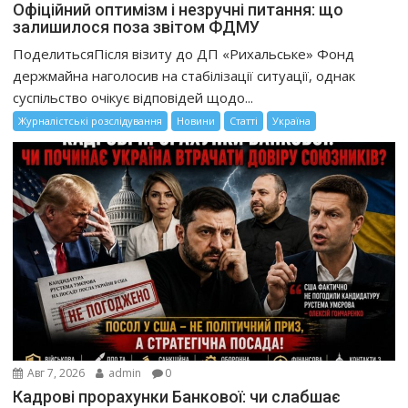
Офіційний оптимізм і незручні питання: що
залишилося поза звітом ФДМУ
ПоделитьсяПісля візиту до ДП «Рихальське» Фонд
держмайна наголосив на стабілізації ситуації, однак
суспільство очікує відповідей щодо...
Журналістські розслідування
Новини
Статті
Україна
Авг 7, 2026
admin
0
Кадрові прорахунки Банкової: чи слабшає