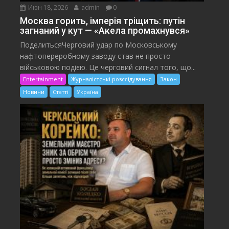
Июн 18, 2026
admin
0
Москва горить, імперія тріщить: путін
загнаний у кут — «Акела промахнувся»
ПоделитьсяЧерговий удар по Московському
нафтопереробному заводу став не просто
військовою подією. Це черговий сигнал того, що...
Entertainment
Журналістські розслідування
Закон
Новини
Статті
Україна