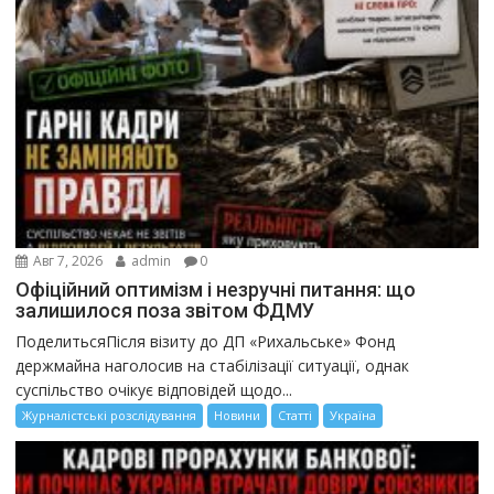
Авг 7, 2026
admin
0
Офіційний оптимізм і незручні питання: що
залишилося поза звітом ФДМУ
ПоделитьсяПісля візиту до ДП «Рихальське» Фонд
держмайна наголосив на стабілізації ситуації, однак
суспільство очікує відповідей щодо...
Журналістські розслідування
Новини
Статті
Україна