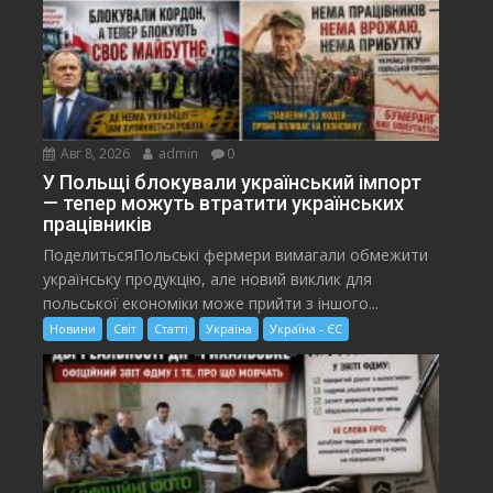
Авг 8, 2026
admin
0
У Польщі блокували український імпорт
— тепер можуть втратити українських
працівників
ПоделитьсяПольські фермери вимагали обмежити
українську продукцію, але новий виклик для
польської економіки може прийти з іншого...
Новини
Світ
Статті
Україна
Україна - ЄС