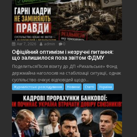
Авг 7, 2026
admin
0
Офіційний оптимізм і незручні питання:
що залишилося поза звітом ФДМУ
ПоделитьсяПісля візиту до ДП «Рихальське» Фонд
держмайна наголосив на стабілізації ситуації, однак
суспільство очікує відповідей щодо...
Журналістські розслідування
Новини
Статті
Україна