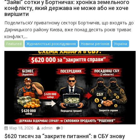
“Зайві” сотки у Бортничах: хроніка земельного
конфлікту, який держава не може або не хоче
вирішити
ПоделитьсяУ приватному секторі Бортничів, що входять до
Дарницького району Києва, вже понад десять років триває
конфлікт,...
Featured
Журналістські розслідування
Новини регіонів
Україна
Мар 18, 2026
admin
0
$620 тисяч за “закрите питання”: в СБУ знову