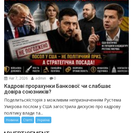
Авг 7, 2026
admin
0
Кадрові прорахунки Банкової: чи слабшає
довіра союзників?
ПоделитьсяІсторія з можливим непризначенням Рустема
Умєрова послом у США загострила дискусію про кадрову
політику влади та...
Новини
Статті
Україна