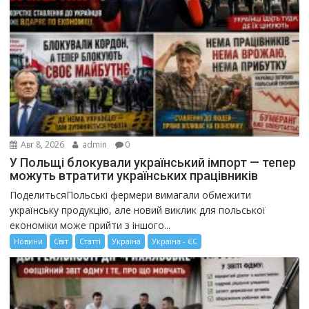
Авг 8, 2026
admin
0
У Польщі блокували український імпорт — тепер
можуть втратити українських працівників
ПоделитьсяПольські фермери вимагали обмежити
українську продукцію, але новий виклик для польської
економіки може прийти з іншого...
Новини
Світ
Статті
Україна
Україна - ЄС