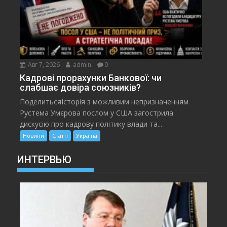
Авг 7, 2026
admin
0
Кадрові прорахунки Банкової: чи
слабшає довіра союзників?
ПоделитьсяІсторія з можливим непризначенням
Рустема Умєрова послом у США загострила
дискусію про кадрову політику влади та...
Новини
Статті
Україна
ИНТЕРВЬЮ