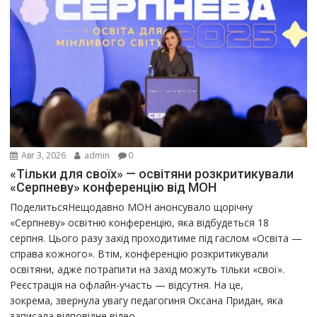
Авг 3, 2026
admin
0
«Тільки для своїх» — освітяни розкритикували
«Серпневу» конференцію від МОН
ПоделитьсяНещодавно МОН анонсувало щорічну
«Серпневу» освітню конференцію, яка відбудеться 18
серпня. Цього разу захід проходитиме під гаслом «Освіта —
справа кожного». Втім, конференцію розкритикували
освітяни, адже потрапити на захід можуть тільки «свої».
Реєстрація на офлайн-участь — відсутня. На це,
зокрема, звернула увагу педагогиня Оксана Придан, яка
записала відповідне відео.