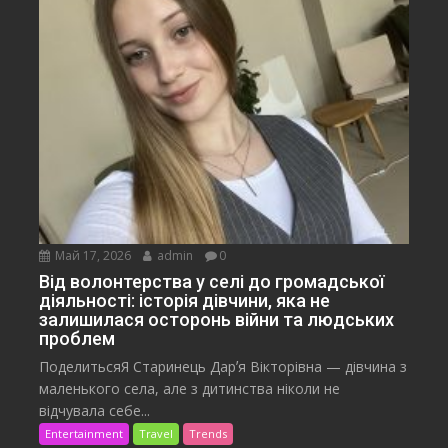
Май 17, 2026
admin
0
Від волонтерства у селі до громадської
діяльності: історія дівчини, яка не
залишилася осторонь війни та людських
проблем
ПоделитьсяЯ Старинець Дарʼя Вікторівна — дівчина з
маленького села, але з дитинства ніколи не
відчувала себе...
Entertainment
Travel
Trends