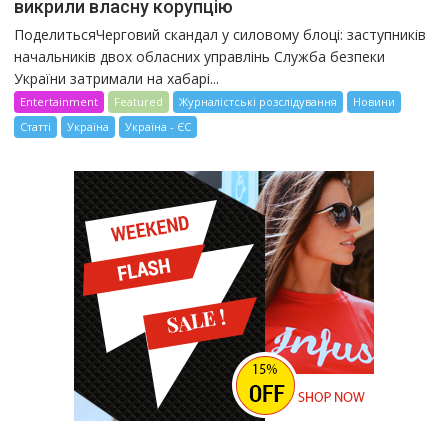
викрили власну корупцію
ПоделитьсяЧерговий скандал у силовому блоці: заступників
начальників двох обласних управлінь Служба безпеки
України затримали на хабарі...
Entertainment
Featured
Журналістські розслідування
Новини
Статті
Україна
Україна - ЄС