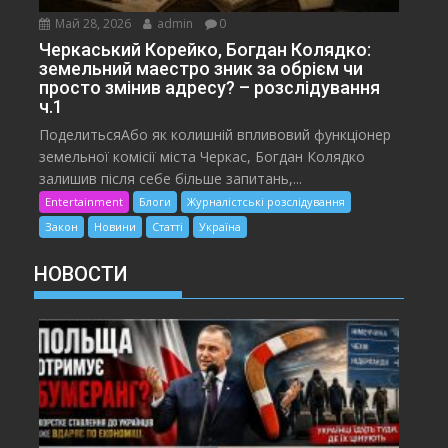
Май 28, 2026
admin
0
Черкаський Корейко, Богдан Колядко:
земельний маестро зник за обрієм чи
просто змінив адресу? – розслідування
ч.1
ПоделитьсяАбо як колишній впливовий функціонер
земельної комісії міста Черкас, Богдан Колядко
залишив після себе більше запитань,...
Entertainment
Блоги
Журналістські розслідування
Закон
Новини
Статті
Україна
НОВОСТИ