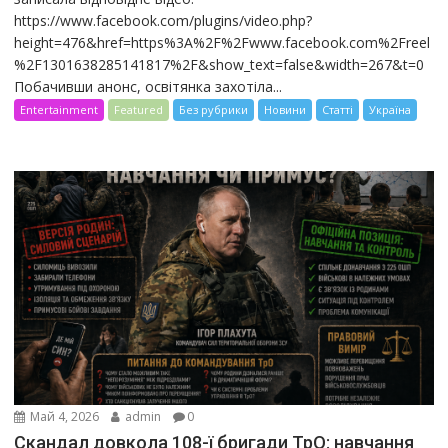
https://www.facebook.com/plugins/video.php?
height=476&href=https%3A%2F%2Fwww.facebook.com%2Freel
%2F1301638285141817%2F&show_text=false&width=267&t=0
Побачивши анонс, освітянка захотіла...
Entertainment
Featured
Без рубрики
Новини
Статті
Україна
Май 4, 2026
admin
0
Скандал довкола 108-ї бригади ТрО: навчання