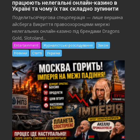
працюють нелегальні онлайн-казино в
Україні та чому їх так складно зупинити
ПоделитьсяЧергова спецоперація — лише вершина
айсберга Викриття правоохоронцями мережі
нелегальних онлайн-казино під брендами Dragons
Gold, Slotoland...
Entertainment
Журналістські розслідування
Закон
Новини
Статті
Україна