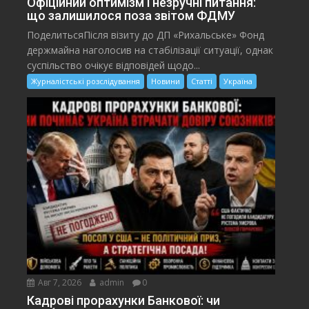
Офіційний оптимізм і незручні питання:
що залишилося поза звітом ФДМУ
ПоделитьсяПісля візиту до ДП «Рихальське» Фонд
держмайна наголосив на стабілізації ситуації, однак
суспільство очікує відповідей щодо...
Журналістські розслідування
Новини
Статті
Україна
Авг 7, 2026
admin
0
Кадрові прорахунки Банкової: чи