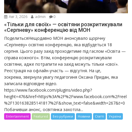
Авг 3, 2026
admin
0
«Тільки для своїх» — освітяни розкритикували
«Серпневу» конференцію від МОН
ПоделитьсяНещодавно МОН анонсувало щорічну
«Серпневу» освітню конференцію, яка відбудеться 18
серпня. Цього разу захід проходитиме під гаслом «Освіта —
справа кожного». Втім, конференцію розкритикували
освітяни, адже потрапити на захід можуть тільки «свої».
Реєстрація на офлайн-участь — відсутня. На це,
зокрема, звернула увагу педагогиня Оксана Придан, яка
записала відповідне відео.
https://www.facebook.com/plugins/video.php?
height=476&href=https%3A%2F%2Fwww.facebook.com%2Freel
%2F1301638285141817%2F&show_text=false&width=267&t=0
Побачивши анонс, освітянка захотіла...
Entertainment
Featured
Без рубрики
Новини
Статті
Україна