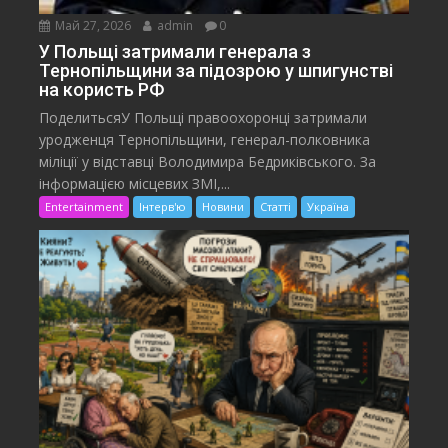
Май 27, 2026
admin
0
У Польщі затримали генерала з
Тернопільщини за підозрою у шпигунстві
на користь РФ
ПоделитьсяУ Польщі правоохоронці затримали
уродженця Тернопільщини, генерал-полковника
міліції у відставці Володимира Бедриківського. За
інформацією місцевих ЗМІ,...
Entertainment
Інтерв'ю
Новини
Статті
Україна