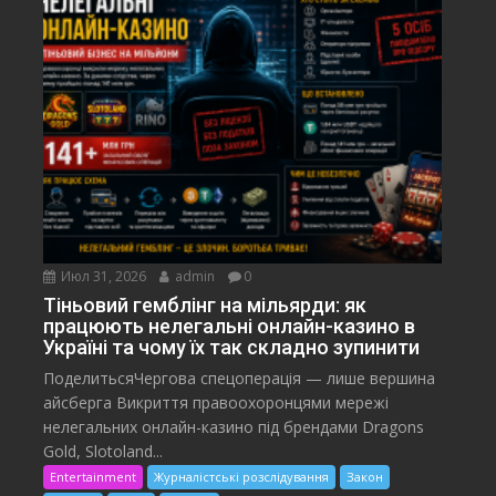
Июл 31, 2026
admin
0
Тіньовий гемблінг на мільярди: як
працюють нелегальні онлайн-казино в
Україні та чому їх так складно зупинити
ПоделитьсяЧергова спецоперація — лише вершина
айсберга Викриття правоохоронцями мережі
нелегальних онлайн-казино під брендами Dragons
Gold, Slotoland...
Entertainment
Журналістські розслідування
Закон