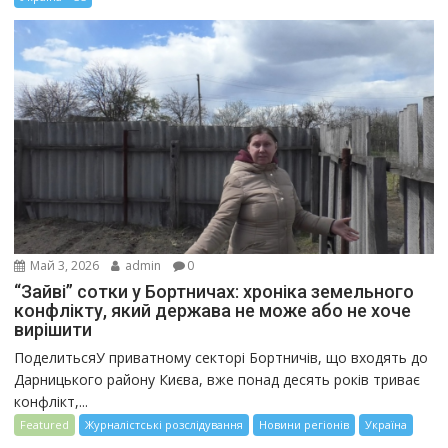
Май 3, 2026
admin
0
“Зайві” сотки у Бортничах: хроніка земельного
конфлікту, який держава не може або не хоче
вирішити
ПоделитьсяУ приватному секторі Бортничів, що входять до
Дарницького району Києва, вже понад десять років триває
конфлікт,...
Featured
Журналістські розслідування
Новини регіонів
Україна