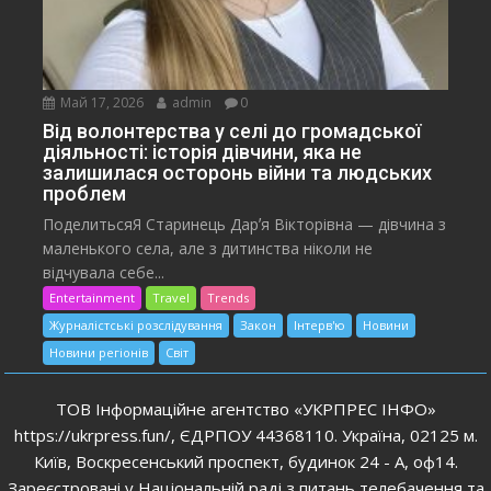
Май 17, 2026
admin
0
Від волонтерства у селі до громадської
діяльності: історія дівчини, яка не
залишилася осторонь війни та людських
проблем
ПоделитьсяЯ Старинець Дарʼя Вікторівна — дівчина з
маленького села, але з дитинства ніколи не
відчувала себе...
Entertainment
Travel
Trends
Журналістські розслідування
Закон
Інтерв'ю
Новини
Новини регіонів
Світ
ТОВ Інформаційне агентство «УКРПРЕС ІНФО»
https://ukrpress.fun/, ЄДРПОУ 44368110. Україна, 02125 м.
Київ, Воскресенський проспект, будинок 24 - А, оф14.
Зареєстровані у Національній раді з питань телебачення та