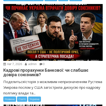
Авг 7, 2026
admin
0
Кадрові прорахунки Банкової: чи слабшає
довіра союзників?
ПоделитьсяІсторія з можливим непризначенням Рустема
Умєрова послом у США загострила дискусію про кадрову
політику влади та...
Новини
Статті
Україна