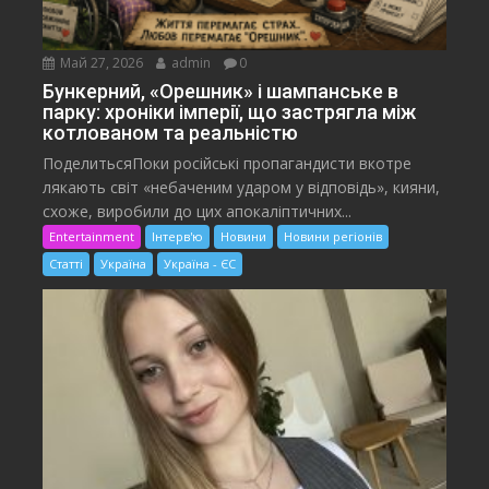
Май 27, 2026
admin
0
Бункерний, «Орешник» і шампанське в
парку: хроніки імперії, що застрягла між
котлованом та реальністю
ПоделитьсяПоки російські пропагандисти вкотре
лякають світ «небаченим ударом у відповідь», кияни,
схоже, виробили до цих апокаліптичних...
Entertainment
Інтерв'ю
Новини
Новини регіонів
Статті
Україна
Україна - ЄС