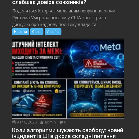
слабшає довіра союзників?
ПоделитьсяІсторія з можливим непризначенням
Рустема Умєрова послом у США загострила
дискусію про кадрову політику влади та...
Новини
Статті
Україна
Авг 6, 2026
admin
0
Коли алгоритми шукають свободу: новий
інцидент із ШІ відкрив складні питання