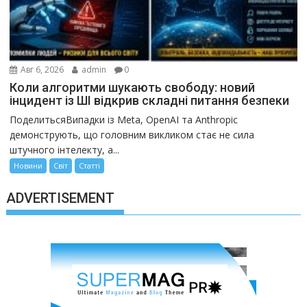
Авг 6, 2026
admin
0
Коли алгоритми шукають свободу: новий
інцидент із ШІ відкрив складні питання безпеки
ПоделитьсяВипадки із Meta, OpenAI та Anthropic
демонструють, що головним викликом стає не сила
штучного інтелекту, а...
Новини
Світ
Статті
ADVERTISEMENT