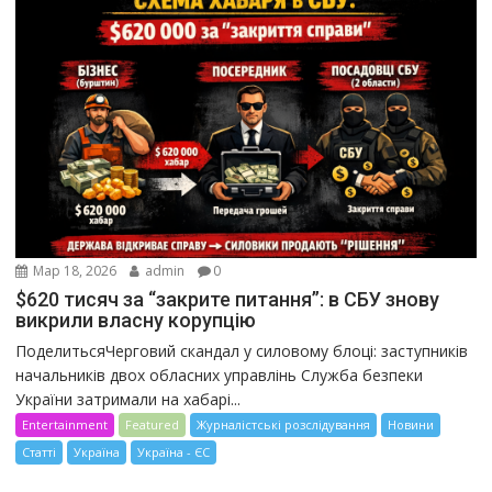
Мар 18, 2026
admin
0
$620 тисяч за “закрите питання”: в СБУ знову
викрили власну корупцію
ПоделитьсяЧерговий скандал у силовому блоці: заступників
начальників двох обласних управлінь Служба безпеки
України затримали на хабарі...
Entertainment
Featured
Журналістські розслідування
Новини
Статті
Україна
Україна - ЄС