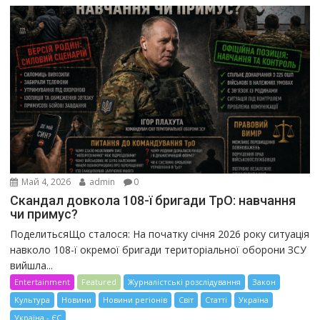
Май 4, 2026
admin
0
Скандал довкола 108-ї бригади ТрО: навчання
чи примус?
ПоделитьсяЩо сталося: На початку січня 2026 року ситуація
навколо 108-ї окремої бригади територіальної оборони ЗСУ
вийшла...
Entertainment
Featured
Журналістські розслідування
Закон
Культура
Новини
Новини регіонів
Світ
Статті
Україна
Україна - ЄС