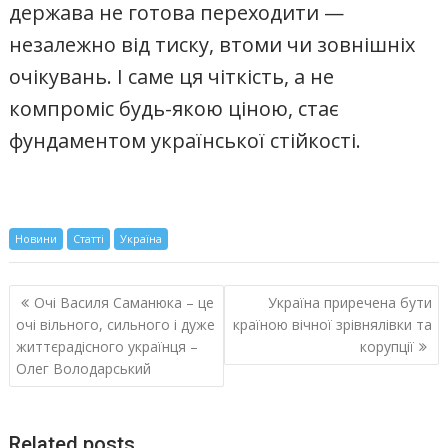
держава не готова переходити —
незалежно від тиску, втоми чи зовнішніх
очікувань. І саме ця чіткість, а не
компроміс будь-якою ціною, стає
фундаментом української стійкості.
Новини
Статті
Україна
Навигация
Очі Василя Саманюка – це
Україна приречена бути
по
очі вільного, сильного і дуже
країною вічної зрівнялівки та
записям
життєрадісного українця –
корупції
Олег Володарський
Related posts