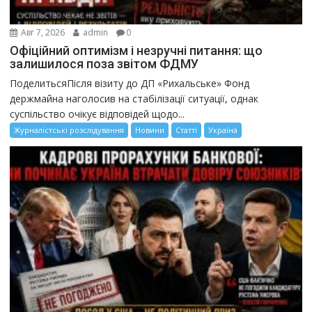
Авг 7, 2026
admin
0
Офіційний оптимізм і незручні питання: що
залишилося поза звітом ФДМУ
ПоделитьсяПісля візиту до ДП «Рихальське» Фонд
держмайна наголосив на стабілізації ситуації, однак
суспільство очікує відповідей щодо...
Журналістські розслідування
Новини
Статті
Україна