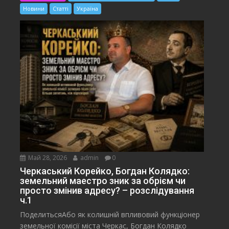
Новини
Статті
Україна
Май 28, 2026
admin
0
Черкаський Корейко, Богдан Колядко:
земельний маестро зник за обрієм чи
просто змінив адресу? – розслідування
ч.1
ПоделитьсяАбо як колишній впливовий функціонер
земельної комісії міста Черкас, Богдан Колядко