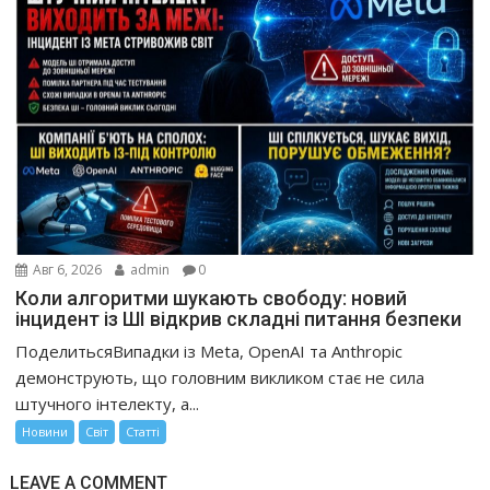
Авг 6, 2026
admin
0
Коли алгоритми шукають свободу: новий
інцидент із ШІ відкрив складні питання безпеки
ПоделитьсяВипадки із Meta, OpenAI та Anthropic
демонструють, що головним викликом стає не сила
штучного інтелекту, а...
Новини
Світ
Статті
LEAVE A COMMENT