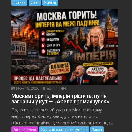
Новини
Статті
Україна
Июн 18, 2026
admin
0
Москва горить, імперія тріщить: путін
загнаний у кут — «Акела промахнувся»
ПоделитьсяЧерговий удар по Московському
нафтопереробному заводу став не просто
військовою подією. Це черговий сигнал того, що...
Entertainment
Журналістські розслідування
Закон