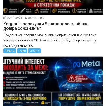
Авг 7, 2026
admin
0
Кадрові прорахунки Банкової: чи слабшає
довіра союзників?
ПоделитьсяІсторія з можливим непризначенням Рустема
Умєрова послом у США загострила дискусію про кадрову
політику влади та...
Новини
Статті
Україна