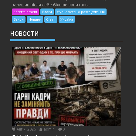
залишив після себе більше запитань,...
Entertainment
Блоги
Журналістські розслідування
Закон
Новини
Статті
Україна
НОВОСТИ
Авг 7, 2026
admin
0