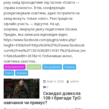
разу захід проходитиме під гаслом «Освіта —
справа кожного». Втім, конференцію
розкритикували освітяни, адже потрапити на
захід можуть тільки «свої». Реєстрація на
офлайн-участь — відсутня. На це,
зокрема, звернула увагу педагогиня Оксана
Придан, яка записала відповідне відео.
https://www.facebook.com/plugins/video.php?
height=476&href=https%3A%2F%2Fwww.facebook.
com%2Freel%2F1301638285141817%2F&show_tex
t=false&width=267&t=0 Побачивши анонс,
освітянка захотіла...
Entertainment
Featured
Без рубрики
Новини
Статті
Україна
Май 4, 2026
admin
0
Скандал довкола
108-ї бригади ТрО:
навчання чи примус?