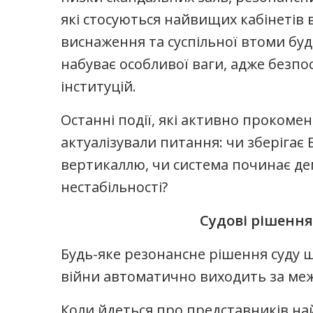
які стосуються найвищих кабінетів в
виснаження та суспільної втоми бу
набуває особливої ваги, адже безп
інституцій.
Останні події, які активно прокоме
актуалізували питання: чи зберіга
вертикаллю, чи система починає д
нестабільності?
Судові рішення
Будь-яке резонансне рішення суду щ
війни автоматично виходить за ме
Коли йдеться про представників на