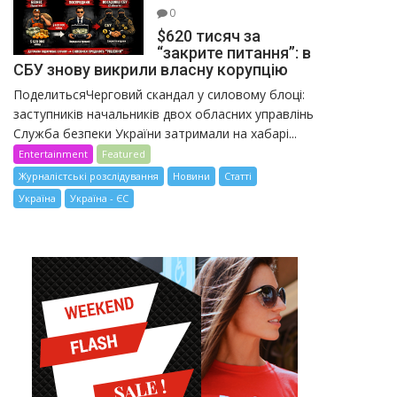
0
$620 тисяч за
“закрите питання”: в
СБУ знову викрили власну корупцію
ПоделитьсяЧерговий скандал у силовому блоці:
заступників начальників двох обласних управлінь
Служба безпеки України затримали на хабарі...
Entertainment
Featured
Журналістські розслідування
Новини
Статті
Україна
Україна - ЄС