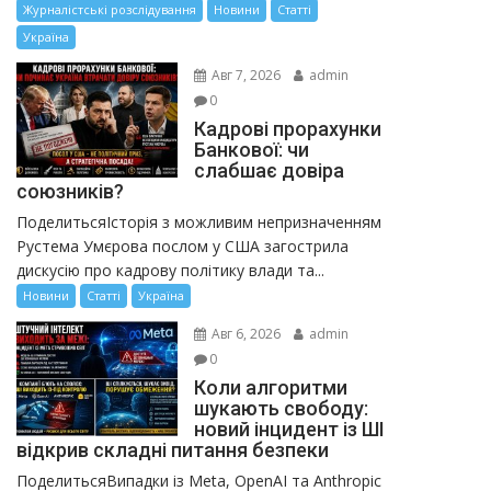
Журналістські розслідування
Новини
Статті
Україна
Авг 7, 2026
admin
0
Кадрові прорахунки
Банкової: чи
слабшає довіра
союзників?
ПоделитьсяІсторія з можливим непризначенням
Рустема Умєрова послом у США загострила
дискусію про кадрову політику влади та...
Новини
Статті
Україна
Авг 6, 2026
admin
0
Коли алгоритми
шукають свободу:
новий інцидент із ШІ
відкрив складні питання безпеки
ПоделитьсяВипадки із Meta, OpenAI та Anthropic