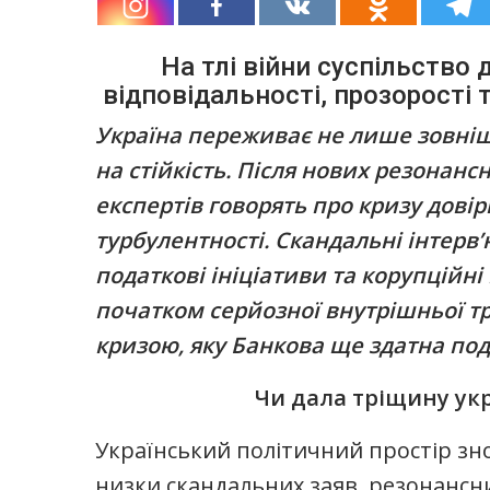
На тлі війни суспільство
відповідальності, прозорості
Україна переживає не лише зовніш
на стійкість. Після нових резонанс
експертів говорять про кризу дові
турбулентності. Скандальні інтерв’
податкові ініціативи та корупційні
початком серйозної внутрішньої т
кризою, яку Банкова ще здатна по
Ч
и дала тріщину ук
Український політичний простір зно
низки скандальних заяв, резонансн