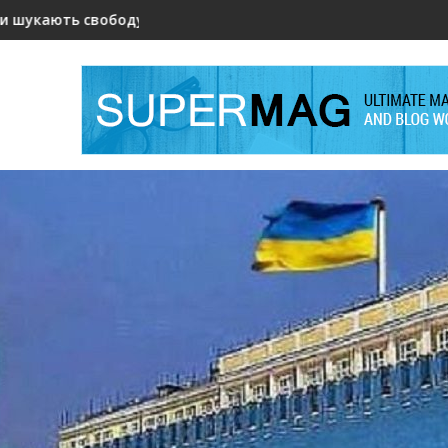
: новий інцидент із ШІ відкрив складні питання безпеки
РОЗВІДКА ЧИ ЛОЯЛЬНІСТЬ?
Ва