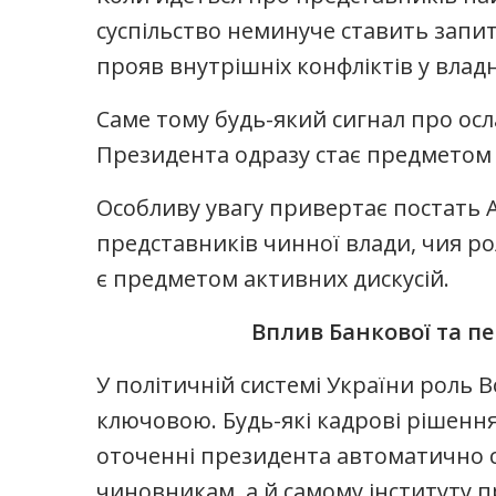
суспільство неминуче ставить запит
прояв внутрішніх конфліктів у влад
Саме тому будь-який сигнал про осл
Президента одразу стає предметом 
Особливу увагу привертає постать 
представників чинної влади, чия р
є предметом активних дискусій.
Вплив Банкової та п
У політичній системі України роль
ключовою. Будь-які кадрові рішення
оточенні президента автоматично 
чиновникам, а й самому інституту п