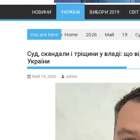
НОВИНИ
УКРАЇНА
ВИБОРИ 2019
СВІТ
You are here
Home
2026
Май
19
Су
Суд, скандали і тріщини у владі: що 
України
Май 19, 2026
admin