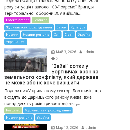
ПоделитьсяЩо сталося: На початку січня 2026
року ситуація навколо 108-ї окремої бригади
територіальної оборони ЗСУ вийшла...
Entertainment
Featured
Журналістські розслідування
Закон
Культура
Новини
Новини регіонів
Світ
Статті
Україна
Україна - ЄС
Май 3, 2026
admin
0
“Зайві” сотки у
Бортничах: хроніка
земельного конфлікту, який держава
не може або не хоче вирішити
ПоделитьсяУ приватному секторі Бортничів, що
входять до Дарницького району Києва, вже
понад десять років триває конфлікт,...
Featured
Журналістські розслідування
Новини регіонів
Україна
Мар 18, 2026
admin