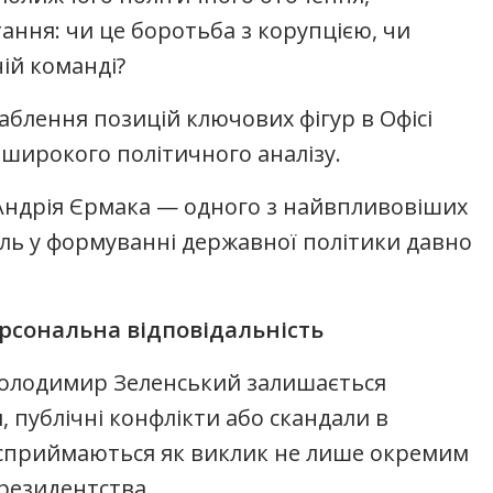
ання: чи це боротьба з корупцією, чи
ній команді?
аблення позицій ключових фігур в Офісі
широкого політичного аналізу.
Андрія Єрмака — одного з найвпливовіших
оль у формуванні державної політики давно
ерсональна відповідальність
 Володимир Зеленський залишається
, публічні конфлікти або скандали в
сприймаються як виклик не лише окремим
резидентства.