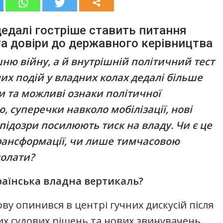
 дедалі гостріше ставить питання
 та довіри до державного керівництва
ню війну, а й внутрішній політичний тест
них подій у владних колах дедалі більше
ри та можливі ознаки політичної
ю, суперечки навколо мобілізації, нові
 підозри посилюють тиск на владу. Чи є це
рансформації, чи лише тимчасовою
долати?
раїнська владна вертикаль?
ву опинився в центрі гучних дискусій після
их судових рішень та нових звинувачень,