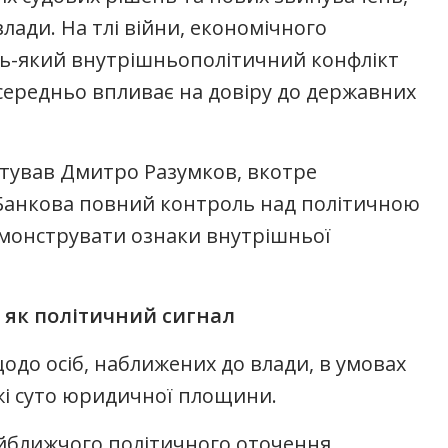
лади. На тлі війни, економічного
дь-який внутрішньополітичний конфлікт
осередньо впливає на довіру до державних
нтував Дмитро Разумков, вкотре
є Банкова повний контроль над політичною
емонструвати ознаки внутрішньої
 як політичний сигнал
одо осіб, наближених до влади, в умовах
жі суто юридичної площини.
йближчого політичного оточення,