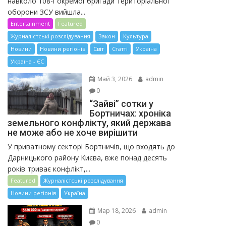
навколо 108-ї окремої бригади територіальної
оборони ЗСУ вийшла...
Entertainment
Featured
Журналістські розслідування
Закон
Культура
Новини
Новини регіонів
Світ
Статті
Україна
Україна - ЄС
Май 3, 2026
admin
0
“Зайві” сотки у
Бортничах: хроніка
земельного конфлікту, який держава
не може або не хоче вирішити
У приватному секторі Бортничів, що входять до
Дарницького району Києва, вже понад десять
років триває конфлікт,...
Featured
Журналістські розслідування
Новини регіонів
Україна
Мар 18, 2026
admin
0