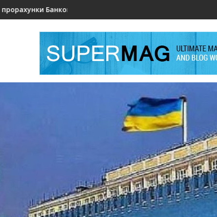
ає довіра союзників?
Коли алгоритми шукають свободу: новий інцидент із Ш
РОЗВІДКА