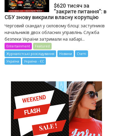
$620 тисяч за
“закрите питання”: в
СБУ знову викрили власну корупцію
Черговий скандал у силовому блоці: заступників
начальників двох обласних управлінь Служба
безпеки України затримали на хабарі...
Entertainment
Featured
Журналістські розслідування
Новини
Статті
Україна
Україна - ЄС