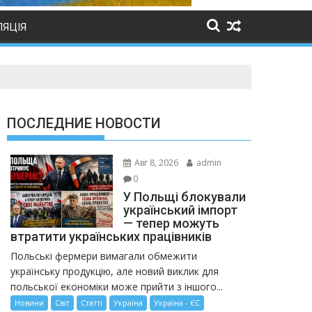
ЛЯЦІЯ
ПОСЛЕДНИЕ НОВОСТИ
Авг 8, 2026
admin
0
У Польщі блокували
український імпорт
— тепер можуть
втратити українських працівників
Польські фермери вимагали обмежити
українську продукцію, але новий виклик для
польської економіки може прийти з іншого...
Новини
Світ
Статті
Україна
Україна - ЄС