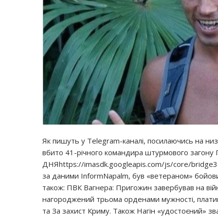
Як пишуть у Telegram-каналі, посилаючись на низ
вбито 41-річного командира штурмового загону П
ДНЯhttps://imasdk.googleapis.com/js/core/bridge
за даними InformNapalm, був «ветераном» бойових д
також: ПВК Вагнера: Пригожин завербував на війну
нагороджений трьома орденами мужності, платин
та За захист Криму. Також Нагін «удостоєний» зв