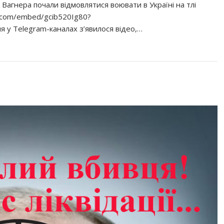
 Вагнера почали відмовлятися воювати в Україні на тлі
e.com/embed/gcib520Ig80?
 у Telegram-каналах з’явилося відео,…