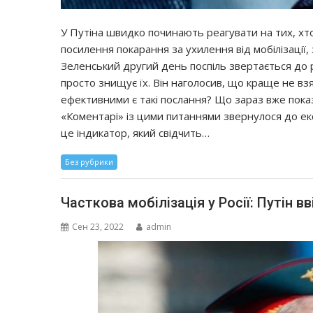
У Путіна швидко починають реагувати на тих, хто
посилення покарання за ухилення від мобілізаці
Зеленський другий день поспіль звертається до 
просто знищує їх. Він наголосив, що краще не взя
ефективними є такі послання? Що зараз вже пока
«Коментарі» із цими питаннями звернулося до екс
це індикатор, який свідчить…
Без рубрики
Часткова мобілізація у Росії: Путін вв
Сен 23, 2022
admin