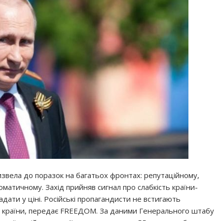
извела до поразок на багатьох фронтах: репутаційному,
матичному. Захід прийняв сигнал про слабкість країни-
адати у ціні. Російські пропагандисти не встигають
 з країни, передає FREEДОМ. За даними Генерального штабу