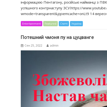
інформацією Пентагону, російські найманці з ПВК
успішного контрнаступу ЗСУ.https://www.youtub
wmode=transparent&jqoemcache=onLt9 14 вересня
Entertainment
Featured
Статті
Україна
Потешний чмоня пу на цуцванге
Сен 25, 2022
admin