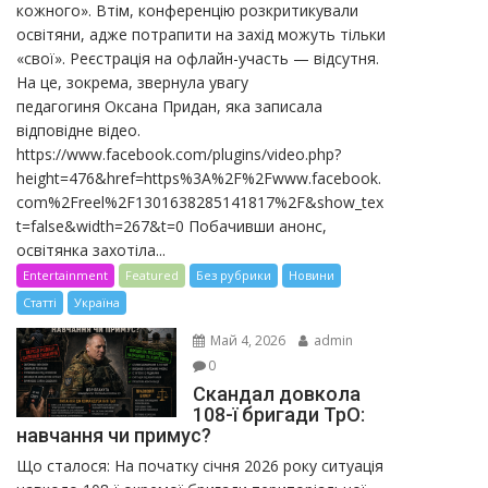
кожного». Втім, конференцію розкритикували
освітяни, адже потрапити на захід можуть тільки
«свої». Реєстрація на офлайн-участь — відсутня.
На це, зокрема, звернула увагу
педагогиня Оксана Придан, яка записала
відповідне відео.
https://www.facebook.com/plugins/video.php?
height=476&href=https%3A%2F%2Fwww.facebook.
com%2Freel%2F1301638285141817%2F&show_tex
t=false&width=267&t=0 Побачивши анонс,
освітянка захотіла...
Entertainment
Featured
Без рубрики
Новини
Статті
Україна
Май 4, 2026
admin
0
Скандал довкола
108-ї бригади ТрО:
навчання чи примус?
Що сталося: На початку січня 2026 року ситуація