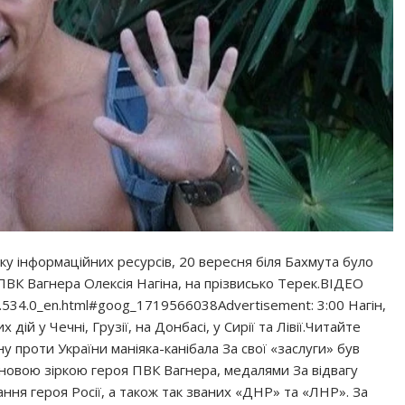
ку інформаційних ресурсів, 20 вересня біля Бахмута було
ВК Вагнера Олексія Нагіна, на прізвисько Терек.ВІДЕО
3.534.0_en.html#goog_1719566038Advertisement: 3:00 Нагін,
ій у Чечні, Грузії, на Донбасі, у Сирії та Лівії.Читайте
 проти України маніяка-канібала За свої «заслуги» був
овою зіркою героя ПВК Вагнера, медалями За відвагу
ання героя Росії, а також так званих «ДНР» та «ЛНР». За