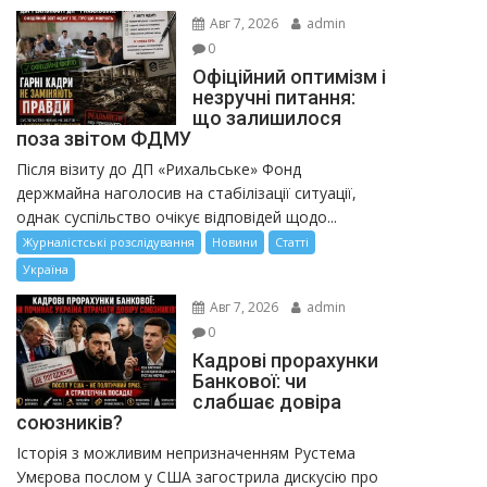
Авг 7, 2026
admin
0
Офіційний оптимізм і
незручні питання:
що залишилося
поза звітом ФДМУ
Після візиту до ДП «Рихальське» Фонд
держмайна наголосив на стабілізації ситуації,
однак суспільство очікує відповідей щодо...
Журналістські розслідування
Новини
Статті
Україна
Авг 7, 2026
admin
0
Кадрові прорахунки
Банкової: чи
слабшає довіра
союзників?
Історія з можливим непризначенням Рустема
Умєрова послом у США загострила дискусію про