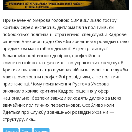
Призначення Умєрова головою СЗР викликало гостру
критику серед експертів, дипломатів та політиків, які
побоюються політизації стратегічної спецслужби Кадрове
рішення Банкової щодо Служби зовнішньої розвідки стало
предметом масштабної дискусії. У центрі дискусії —
баланс між політичною довірою, професійною
компетентністю та ефективністю українських спецслужб.
Критики вважають, що в умовах війни ключові спецслужби
мають очолювати професійні розвідники, а не політичні
призначенці. Чому призначення Рустема Умєрова
викликало хвилю критики Кадрові рішення у сфері
національної безпеки завжди виходять далеко за межі
звичайних політичних перестановок. Особливо коли
йдеться про Службу зовнішньої розвідки України —
структуру, яка…
Новини
Статті
Україна