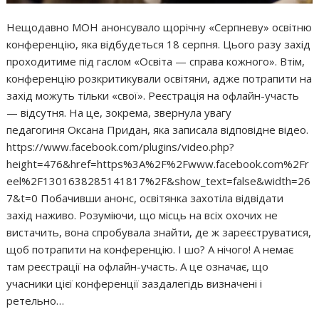
Нещодавно МОН анонсувало щорічну «Серпневу» освітню
конференцію, яка відбудеться 18 серпня. Цього разу захід
проходитиме під гаслом «Освіта — справа кожного». Втім,
конференцію розкритикували освітяни, адже потрапити на
захід можуть тільки «свої». Реєстрація на офлайн-участь
— відсутня. На це, зокрема, звернула увагу
педагогиня Оксана Придан, яка записала відповідне відео.
https://www.facebook.com/plugins/video.php?
height=476&href=https%3A%2F%2Fwww.facebook.com%2Fr
eel%2F1301638285141817%2F&show_text=false&width=26
7&t=0 Побачивши анонс, освітянка захотіла відвідати
захід наживо. Розуміючи, що місць на всіх охочих не
вистачить, вона спробувала знайти, де ж зареєструватися,
щоб потрапити на конференцію. І шо? А нічого! А немає
там реєстрації на офлайн-участь. А це означає, що
учасники цієї конференції заздалегідь визначені і
ретельно…