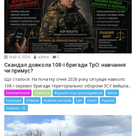
Май 4, 2026
admin
0
Скандал довкола 108-ї бригади ТрО: навчання
чи примус?
Що сталося: На початку січня 2026 року ситуація навколо
108-ї окремої бригади територіальної оборони ЗСУ вийшла...
Entertainment
Featured
Журналістські розслідування
Закон
Культура
Новини
Новини регіонів
Світ
Статті
Україна
Україна - ЄС