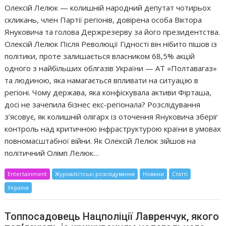
Олексій Лелюк — колишній народний депутат чотирьох
скликань, член Партії регіонів, довірена особа Віктора
Януковича та голова Держрезерву за його президентства.
Олексій Лелюк Після Революції Гідності він нібито пішов із
політики, проте залишається власником 68,5% акцій
одного з найбільших облгазів України — АТ «Полтавагаз»
та людиною, яка намагається впливати на ситуацію в
регіоні. Чому держава, яка конфіскувала активи Фірташа,
досі не зачепила бізнес екс-регіонала? Розслідування
з’ясовує, як колишній олігарх із оточення Януковича зберіг
контроль над критичною інфраструктурою країни в умовах
повномасштабної війни. Як Олексій Лелюк зійшов на
політичний Олімп Лелюк…
Entertainment
Журналістські розслідування
Новини
Статті
Україна
Топпосадовець Нацполіції Лавренчук, якого