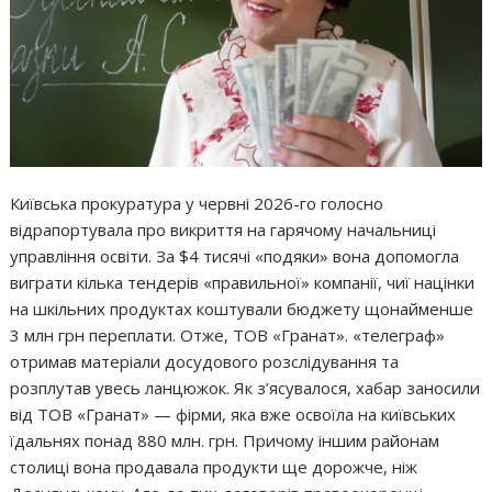
Київська прокуратура у червні 2026-го голосно
відрапортувала про викриття на гарячому начальниці
управління освіти. За $4 тисячі «подяки» вона допомогла
виграти кілька тендерів «правильної» компанії, чиї націнки
на шкільних продуктах коштували бюджету щонайменше
3 млн грн переплати. Отже, ТОВ «Гранат». «телеграф»
отримав матеріали досудового розслідування та
розплутав увесь ланцюжок. Як з’ясувалося, хабар заносили
від ТОВ «Гранат» — фірми, яка вже освоїла на київських
їдальнях понад 880 млн. грн. Причому іншим районам
столиці вона продавала продукти ще дорожче, ніж