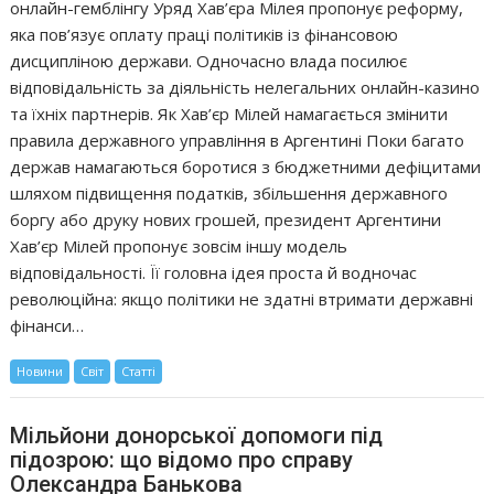
онлайн-гемблінгу Уряд Хав’єра Мілея пропонує реформу,
яка пов’язує оплату праці політиків із фінансовою
дисципліною держави. Одночасно влада посилює
відповідальність за діяльність нелегальних онлайн-казино
та їхніх партнерів. Як Хав’єр Мілей намагається змінити
правила державного управління в Аргентині Поки багато
держав намагаються боротися з бюджетними дефіцитами
шляхом підвищення податків, збільшення державного
боргу або друку нових грошей, президент Аргентини
Хав’єр Мілей пропонує зовсім іншу модель
відповідальності. Її головна ідея проста й водночас
революційна: якщо політики не здатні втримати державні
фінанси…
Новини
Світ
Статті
Мільйони донорської допомоги під
підозрою: що відомо про справу
Олександра Банькова