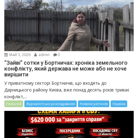
Май 3, 2026
admin
0
“Зайві” сотки у Бортничах: хроніка земельного
конфлікту, який держава не може або не хоче
вирішити
У приватному секторі Бортничів, що входять до
Дарницького району Києва, вже понад десять років триває
конфлікт,...
Featured
Журналістські розслідування
Новини регіонів
Україна