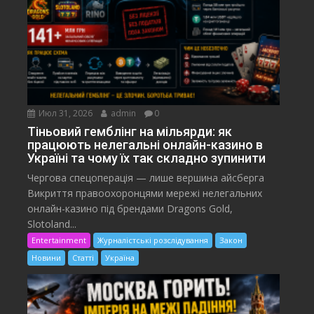
Июл 31, 2026
admin
0
Тіньовий гемблінг на мільярди: як
працюють нелегальні онлайн-казино в
Україні та чому їх так складно зупинити
Чергова спецоперація — лише вершина айсберга
Викриття правоохоронцями мережі нелегальних
онлайн-казино під брендами Dragons Gold,
Slotoland...
Entertainment
Журналістські розслідування
Закон
Новини
Статті
Україна