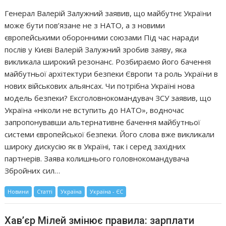
Генерал Валерій Залужний заявив, що майбутнє України
може бути пов’язане не з НАТО, а з новими
європейськими оборонними союзами Під час наради
послів у Києві Валерій Залужний зробив заяву, яка
викликала широкий резонанс. Розбираємо його бачення
майбутньої архітектури безпеки Європи та роль України в
нових військових альянсах. Чи потрібна Україні нова
модель безпеки? Ексголовнокомандувач ЗСУ заявив, що
Україна «ніколи не вступить до НАТО», водночас
запропонувавши альтернативне бачення майбутньої
системи європейської безпеки. Його слова вже викликали
широку дискусію як в Україні, так і серед західних
партнерів. Заява колишнього головнокомандувача
Збройних сил…
Новини
Статті
Україна
Україна - ЄС
Хав’єр Мілей змінює правила: зарплати