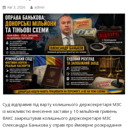
Авг 3, 2026
admin
Суд відправив під варту колишнього держсекретаря МЗС
із можливістю внесення застави у 10 мільйонів гривень
ВАКС заарештував колишнього держсекретаря МЗС
Олександра Банькова у справі про ймовірне розкрадання