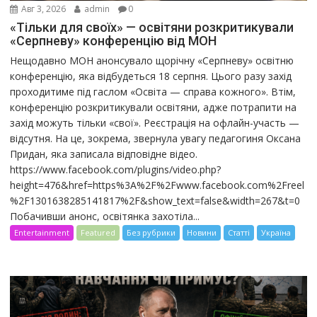
Авг 3, 2026
admin
0
«Тільки для своїх» — освітяни розкритикували
«Серпневу» конференцію від МОН
Нещодавно МОН анонсувало щорічну «Серпневу» освітню
конференцію, яка відбудеться 18 серпня. Цього разу захід
проходитиме під гаслом «Освіта — справа кожного». Втім,
конференцію розкритикували освітяни, адже потрапити на
захід можуть тільки «свої». Реєстрація на офлайн-участь —
відсутня. На це, зокрема, звернула увагу педагогиня Оксана
Придан, яка записала відповідне відео.
https://www.facebook.com/plugins/video.php?
height=476&href=https%3A%2F%2Fwww.facebook.com%2Freel
%2F1301638285141817%2F&show_text=false&width=267&t=0
Побачивши анонс, освітянка захотіла...
Entertainment
Featured
Без рубрики
Новини
Статті
Україна