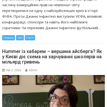
частину комерційних прав на чемпіонат світу
перетворилася на одну з найсерйозніших криз в історії
ФІФА. Проти Джанні Інфантіно виступили УЄФА, впливові
конфедерації, спонсори та навіть його найближчі
соратники. Чи переживе Джанні Інфантіно футбольний…
Новини
Світ
Статті
Hummer із хабарем – вершина айсберга? Як
у Києві діє схема на харчуванні школярів на
мільярд гривень
Авг 3, 2026
admin