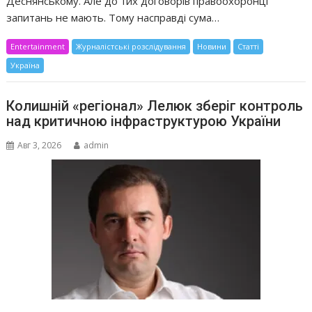
Деснянському. Але до тих договорів правоохоронці
запитань не мають. Тому насправді сума…
Entertainment
Журналістські розслідування
Новини
Статті
Україна
Колишній «регіонал» Лелюк зберіг контроль
над критичною інфраструктурою України
Авг 3, 2026
admin