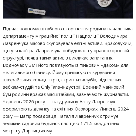
Під час повномасштабного вторгнення родина начальника
департаменту міграційної поліції Нацполіції Володимира
Лавренчука масово скуповувала елітні активи. Враховуючи,
що уся карʼєра Лавренчука побудована у правоохоронній
структурі, поява таких активів викликає запитання.
Водночас у ЗМІ його пов’язують із тіньовим «дахом» для
нелегального бізнесу. Йому приписують курування
шахрайських кол-центрів, стриптиз-клубів, підпільних
вебкам-студій та OnlyFans-індустрії. Воєнний майновий
бум родини вражає масштабами, зазначають журналісти.
Червень 2026 року — на дружину Аліну Лавренчук
оформлюють ділянку на елітних Осокорках. Липень 2024
року — матір посадовця Наталія Лавренчук отримує
великий садовий будинок площею 171,5 квадратних
метрів у Дарницькому…