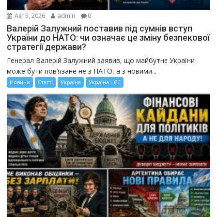
Авг 5, 2026
admin
0
Валерій Залужний поставив під сумнів вступ
України до НАТО: чи означає це зміну безпекової
стратегії держави?
Генерал Валерій Залужний заявив, що майбутнє України
може бути пов’язане не з НАТО, а з новими...
Новини
Статті
Україна
Україна - ЄС