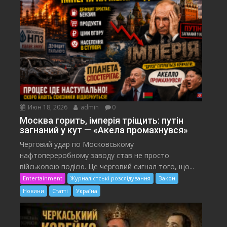
Июн 18, 2026
admin
0
Москва горить, імперія тріщить: путін
загнаний у кут — «Акела промахнувся»
Черговий удар по Московському
нафтопереробному заводу став не просто
військовою подією. Це черговий сигнал того, що...
Entertainment
Журналістські розслідування
Закон
Новини
Статті
Україна