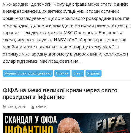
міжнародної допомоги. Чому ця справа може стати однією
з найрезонансніших антикорупційних історій останніх
років. Розслідування щодо можливого розкрадання коштів
міжнародної допомоги виходить на новий рівень. У центрі
справи — ексдержсекретар МЗС Олександр Баньков та
схема, яку розслідують НАБУ і САП. Справа про донорські
мільйони може відкрити значно ширшу схему Україна
отримує міжнародну допомогу в умовах війни, коли кожен
долар підтримки має працювати на…
Журналістські розслідування
Новини
Статті
Україна
ФІФА на межі великої кризи через свого
президента Інфантіно
Авг 3, 2026
admin