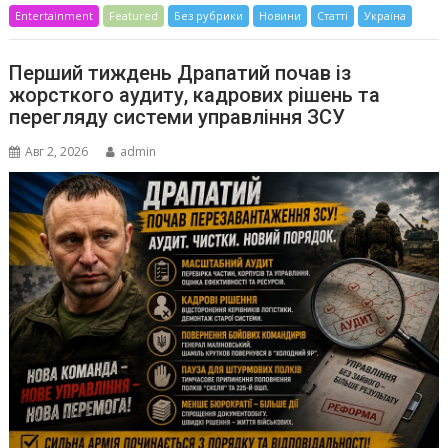
Entertainment
Featured
Без рубрики
Новини
Статті
Україна
Перший тиждень Драпатий почав із
жорсткого аудиту, кадрових рішень та
перегляду системи управління ЗСУ
Авг 2, 2026
admin