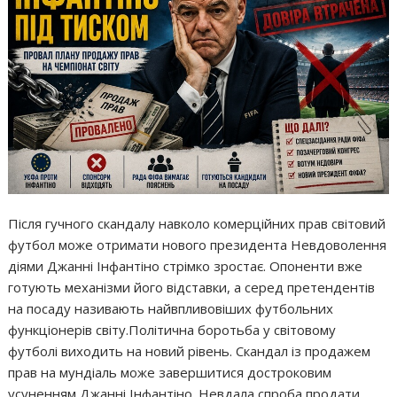
Після гучного скандалу навколо комерційних прав світовий
футбол може отримати нового президента Невдоволення
діями Джанні Інфантіно стрімко зростає. Опоненти вже
готують механізми його відставки, а серед претендентів
на посаду називають найвпливовіших футбольних
функціонерів світу.Політична боротьба у світовому
футболі виходить на новий рівень. Скандал із продажем
прав на мундіаль може завершитися достроковим
усуненням Джанні Інфантіно. Невдала спроба продати