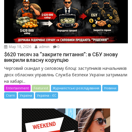
Мар 18, 2026
admin
0
$620 тисяч за “закрите питання”: в СБУ знову
викрили власну корупцію
Черговий скандал у силовому блоці: заступників начальників
двох обласних управлінь Служба безпеки України затримали
на хабарі...
Entertainment
Featured
Журналістські розслідування
Новини
Статті
Україна
Україна - ЄС