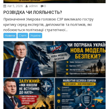
Авг 5, 2026
admin
0
РОЗВІДКА ЧИ ЛОЯЛЬНІСТЬ?
Призначення Умєрова головою СЗР викликало гостру
критику серед експертів, дипломатів та політиків, які
побоюються політизації стратегічної...
Новини
Статті
Україна