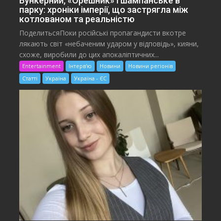
Бункерний, «Орешник» і шампанське в
парку: хроніки імперії, що застрягла між
котлованом та реальністю
ПоделитьсяПоки російські пропагандисти вкотре
лякають світ «небаченим ударом у відповідь», кияни,
схоже, виробили до цих апокаліптичних...
Entertainment
Інтерв'ю
Новини
Новини регіонів
Статті
Україна
Україна - ЄС