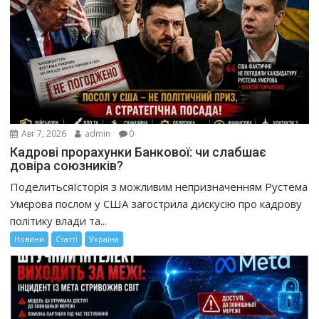
Авг 7, 2026
admin
0
Кадрові прорахунки Банкової: чи слабшає
довіра союзників?
ПоделитьсяІсторія з можливим непризначенням Рустема
Умєрова послом у США загострила дискусію про кадрову
політику влади та...
Новини
Статті
Україна