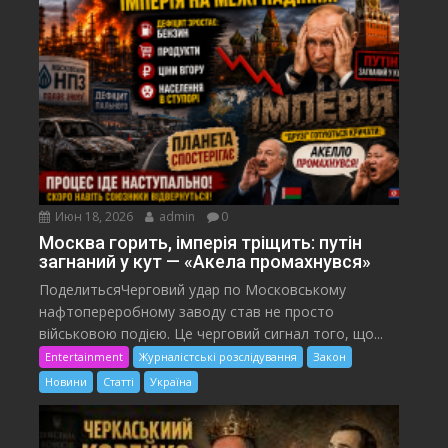
Июн 18, 2026
admin
0
Москва горить, імперія тріщить: путін
загнаний у кут — «Акела промахнувся»
ПоделитьсяЧерговий удар по Московському
нафтопереробному заводу став не просто
військовою подією. Це черговий сигнал того, що...
Entertainment
Журналістські розслідування
Закон
Новини
Статті
Україна