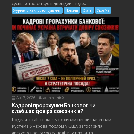
суспільство очікує відповідей щодо...
Журналістські розслідування
Новини
Статті
Україна
Авг 7, 2026
admin
0
Кадрові прорахунки Банкової: чи
слабшає довіра союзників?
ПоделитьсяІсторія з можливим непризначенням
Рустема Умєрова послом у США загострила
дискусію про кадрову політику влади та...