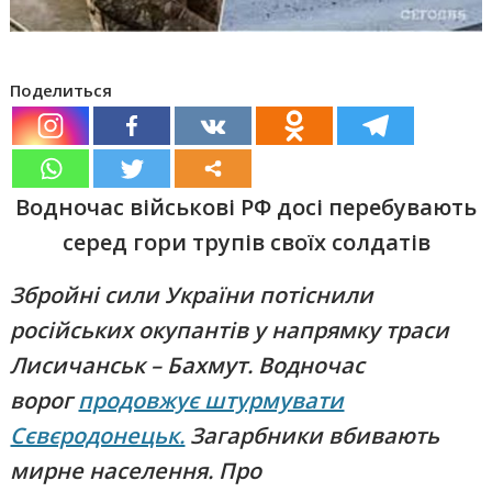
Поделиться
Водночас військові РФ досі перебувають
серед гори трупів своїх солдатів
Збройні сили України потіснили
російських окупантів у напрямку траси
Лисичанськ – Бахмут. Водночас
ворог
продовжує штурмувати
Сєвєродонецьк.
Загарбники вбивають
мирне населення. Про