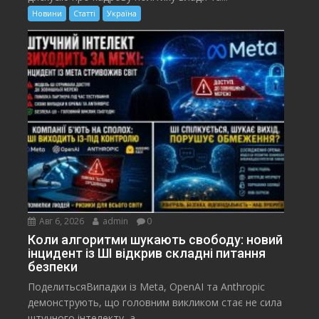
Новини
Статті
Україна
Авг 6, 2026
admin
0
Коли алгоритми шукають свободу: новий
інцидент із ШІ відкрив складні питання
безпеки
ПоделитьсяВипадки із Meta, OpenAI та Anthropic
демонструють, що головним викликом стає не сила
штучного інтелекту, а...