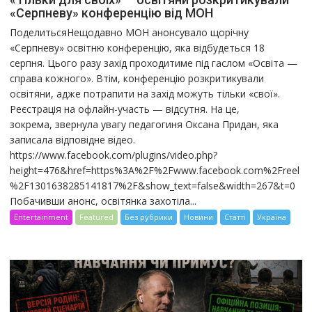
«Серпневу» конференцію від МОН
ПоделитьсяНещодавно МОН анонсувало щорічну
«Серпневу» освітню конференцію, яка відбудеться 18
серпня. Цього разу захід проходитиме під гаслом «Освіта —
справа кожного». Втім, конференцію розкритикували
освітяни, адже потрапити на захід можуть тільки «свої».
Реєстрація на офлайн-участь — відсутня. На це,
зокрема, звернула увагу педагогиня Оксана Придан, яка
записала відповідне відео.
https://www.facebook.com/plugins/video.php?
height=476&href=https%3A%2F%2Fwww.facebook.com%2Freel
%2F1301638285141817%2F&show_text=false&width=267&t=0
Побачивши анонс, освітянка захотіла...
Entertainment
Featured
Без рубрики
Новини
Статті
Україна