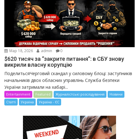
Мар 18, 2026
admin
0
$620 тисяч за “закрите питання”: в СБУ знову
викрили власну корупцію
ПоделитьсяЧерговий скандал у силовому блоці: заступників
начальників двох обласних управлінь Служба безпеки
України затримали на хабарі...
Entertainment
Featured
Журналістські розслідування
Новини
Статті
Україна
Україна - ЄС