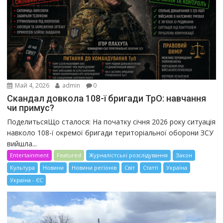
Май 4, 2026
admin
0
Скандал довкола 108-ї бригади ТрО: навчання
чи примус?
ПоделитьсяЩо сталося: На початку січня 2026 року ситуація
навколо 108-ї окремої бригади територіальної оборони ЗСУ
вийшла...
Entertainment
Featured
Журналістські розслідування
Закон
Культура
Новини
Новини регіонів
Світ
Статті
Україна
Україна - ЄС