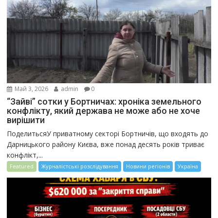
Май 3, 2026
admin
0
“Зайві” сотки у Бортничах: хроніка земельного
конфлікту, який держава не може або не хоче
вирішити
ПоделитьсяУ приватному секторі Бортничів, що входять до
Дарницького району Києва, вже понад десять років триває
конфлікт,...
Featured
Журналістські розслідування
Новини регіонів
Україна