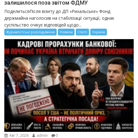
залишилося поза звітом ФДМУ
ПоделитьсяПісля візиту до ДП «Рихальське» Фонд
держмайна наголосив на стабілізації ситуації, однак
суспільство очікує відповідей щодо...
Журналістські розслідування
Новини
Статті
Україна
Авг 7, 2026
admin
0