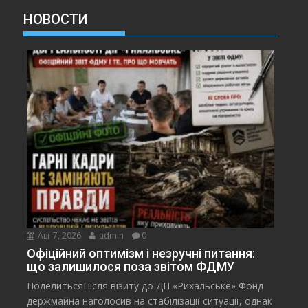
НОВОСТИ
Авг 7, 2026
admin
0
Офіційний оптимізм і незручні питання:
що залишилося поза звітом ФДМУ
ПоделитьсяПісля візиту до ДП «Рихальське» Фонд
держмайна наголосив на стабілізації ситуації, однак