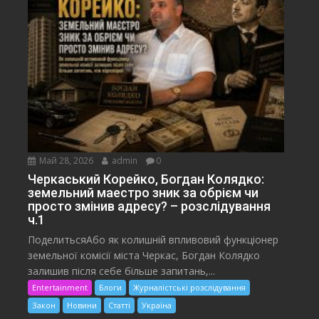
Май 28, 2026
admin
0
Черкаський Корейко, Богдан Колядко:
земельний маестро зник за обрієм чи
просто змінив адресу? – розслідування
ч.1
ПоделитьсяАбо як колишній впливовий функціонер
земельної комісії міста Черкас, Богдан Колядко
залишив після себе більше запитань,...
Entertainment
Блоги
Журналістські розслідування
Закон
Новини
Статті
Україна