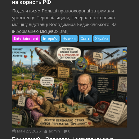
на користь РФ
ПоделитьсяУ Польщі правоохоронці затримали
уродженця Тернопільщини, генерал-полковника
міліції у відставці Володимира Бедриківського. За
інформацією місцевих ЗМІ,...
Entertainment
Інтерв'ю
Новини
Статті
Україна
Май 27, 2026
admin
0