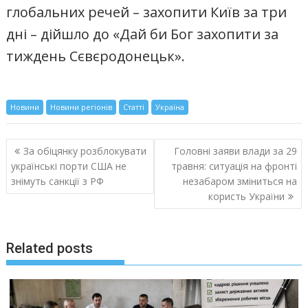
глобальних речей – захопити Київ за три
дні – дійшло до «Дай би Бог захопити за
тиждень Сєвєродонецьк».
Новини
Новини регіонів
Статті
Україна
Навигация
За обіцянку розблокувати
Головні заяви влади за 29
по
українські порти США не
травня: ситуація на фронті
записям
знімуть санкції з РФ
незабаром зміниться на
користь України
Related posts