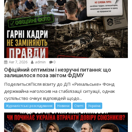
Авг 7, 2026
admin
0
Офіційний оптимізм і незручні питання: що
залишилося поза звітом ФДМУ
ПоделитьсяПісля візиту до ДП «Рихальське» Фонд
держмайна наголосив на стабілізації ситуації, однак
суспільство очікує відповідей щодо...
Журналістські розслідування
Новини
Статті
Україна