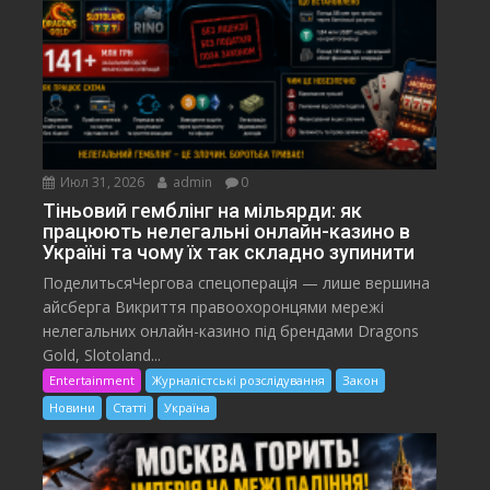
Июл 31, 2026
admin
0
Тіньовий гемблінг на мільярди: як
працюють нелегальні онлайн-казино в
Україні та чому їх так складно зупинити
ПоделитьсяЧергова спецоперація — лише вершина
айсберга Викриття правоохоронцями мережі
нелегальних онлайн-казино під брендами Dragons
Gold, Slotoland...
Entertainment
Журналістські розслідування
Закон
Новини
Статті
Україна