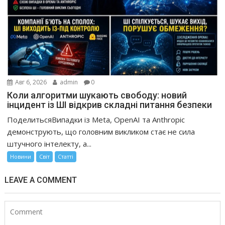
Авг 6, 2026
admin
0
Коли алгоритми шукають свободу: новий
інцидент із ШІ відкрив складні питання безпеки
ПоделитьсяВипадки із Meta, OpenAI та Anthropic
демонструють, що головним викликом стає не сила
штучного інтелекту, а...
Новини
Світ
Статті
LEAVE A COMMENT