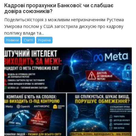
Кадрові прорахунки Банкової: чи слабшає
довіра союзників?
ПоделитьсяІсторія з можливим непризначенням Рустема
Умєрова послом у США загострила дискусію про кадрову
політику влади та...
Новини
Статті
Україна