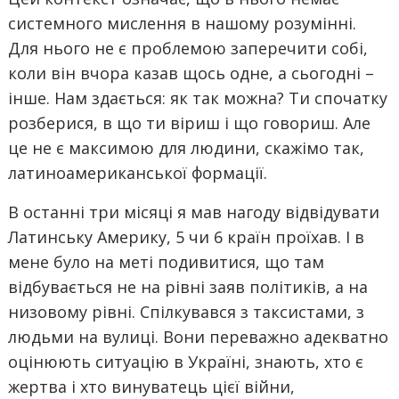
системного мислення в нашому розумінні.
Для нього не є проблемою заперечити собі,
коли він вчора казав щось одне, а сьогодні –
інше. Нам здається: як так можна? Ти спочатку
розберися, в що ти віриш і що говориш. Але
це не є максимою для людини, скажімо так,
латиноамериканської формації.
В останні три місяці я мав нагоду відвідувати
Латинську Америку, 5 чи 6 країн проїхав. І в
мене було на меті подивитися, що там
відбувається не на рівні заяв політиків, а на
низовому рівні. Спілкувався з таксистами, з
людьми на вулиці. Вони переважно адекватно
оцінюють ситуацію в Україні, знають, хто є
жертва і хто винуватець цієї війни,