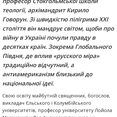
професор Стокгольмської школи
теології, архімандрит Кирило
Говорун. Зі швидкістю пілігрима XXI
століття він мандрує світом, щоби про
війну в Україні почули правду в
десятках країн. Зокрема Глобального
Півдня, де вплив «русского міра»
традиційно відчутний, а
антиамериканізм близький до
національної ідеї.
Свою освіту майбутній священник, богослов,
викладач Єльського і Колумбійського
університетів, професор університету Лойола