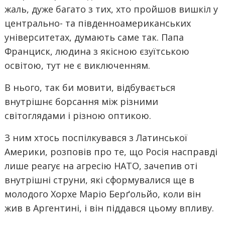
жаль, дуже багато з тих, хто пройшов вишкіл у
центрально- та південноамериканських
університетах, думають саме так. Папа
Франциск, людина з якісною єзуїтською
освітою, тут не є виключенням.
В нього, так би мовити, відбувається
внутрішнє борсання між різними
світоглядами і різною оптикою.
З ним хтось поспілкувався з Латинської
Америки, розповів про те, що Росія насправді
лише реагує на агресію НАТО, зачепив оті
внутрішні струни, які сформувалися ще в
молодого Хорхе Маріо Берґольйо, коли він
жив в Аргентині, і він піддався цьому впливу.