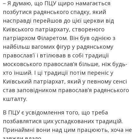
– Я думаю, що ПЦУ щиро намагається
позбутися радянського спадку, який
насправді перейшов до цієї церкви від
Київського патріархату, створеного
патріархом Філаретом. Він був однією з
найбільш вагомих фігур у радянському
православ’ї і втілював в собі традиції
московського православ’я більше, ніж будь-
хто інший. І ці традиції потім переніс у
Київський патріархат, який у певному сенсі
став заповідником православ’я радянського
кшталту.
В ПЦУ є усвідомлення того, що треба
позбавлятися цих успадкованих традицій.
Принаймні вони над цим працюють, хоча не
завжди вдало.