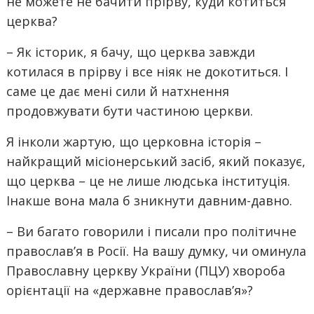
не можете не бачити прірву, куди котиться
церква?
– Як історик, я бачу, що церква завжди
котилася в прірву і все ніяк не докотиться. І
саме це дає мені сили й натхнення
продовжувати бути частиною церкви.
Я інколи жартую, що церковна історія –
найкращий місіонерський засіб, який показує,
що церква – це не лише людська інституція.
Інакше вона мала б зникнути давним-давно.
– Ви багато говорили і писали про політичне
православ’я в Росії. На вашу думку, чи оминула
Православну церкву України (ПЦУ) хвороба
орієнтації на «державне православ’я»?