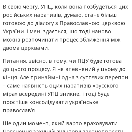
В свою чергу, УПЦ, коли вона позбудеться цих
російських наративів, думаю, стане більш
готовою до діалогу з Православною церквою
України. І мені здається, що тоді наново
можна розпочинати процес зближення між
двома церквами.
Питання, звісно, в тому, чи ПЦУ буде готова
до цього процесу. Я не впевнений у цьому до
кінця. Але принаймні одна з суттєвих перепон
– саме наявність оцих наративів «русского
міра» всередині УПЦ зникне, і тоді буде
простіше консолідувати українське
православ’я.
Ще один момент, який варто враховувати.
Пояснення західній аудиторії законопроєкту