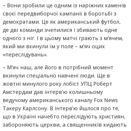
– Вони зробили це одним із наріжних каменів
своєї передвиборчої кампанії в боротьбі з
демократами. Це як американський футбол,
де дві команди зчепилися і збивають одне
одного з ніг. І в цьому матчі грають з м’ячем,
який ми вкинули їм у поле – м’яч оцих
«переслідувань».
– М’яч наш, але його в потрібний момент
вкинули спеціально навчені люди. Ще в
жовтні минулого року лобіст УПЦ Роберт
Амстердам дав інтерв’ю колишньому
ведучому американського каналу Fox News
Такеру Карлсону. В інтерв’ю йшлося про те,
що в Україні начебто переслідують християн,
забороняють церкви, а священників кидають