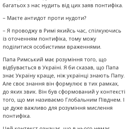
багатьох з нас нудить від цих заяв понтифіка.
– Маєте антидот проти нудоти?
– Я проводжу в Римі якийсь час, спілкуючись
із оточенням понтифіка, тому можу
поділитися особистими враженнями.
Папа Римський має розуміння того, що
відбувається в Україні. Я би сказав, що Папа
знає Україну краще, ніж українці знають Папу.
Але своє знання він формулює в тих рамках,
до яких звик. Він був сформований у контексті
того, що ми називаємо Глобальним Півднем. І
це дуже важливо для розуміння мислення
понтифіка.
Цей контекст означає, що в нього немає