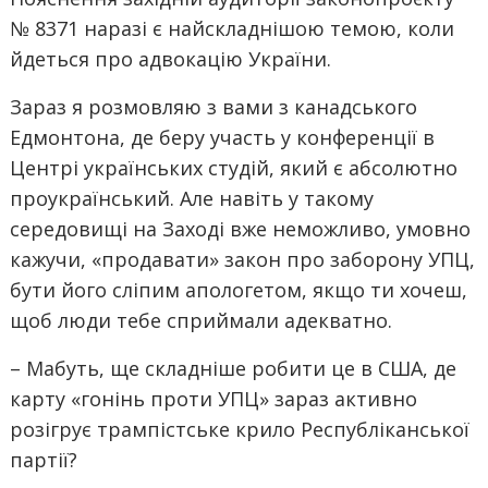
№ 8371 наразі є найскладнішою темою, коли
йдеться про адвокацію України.
Зараз я розмовляю з вами з канадського
Едмонтона, де беру участь у конференції в
Центрі українських студій, який є абсолютно
проукраїнський. Але навіть у такому
середовищі на Заході вже неможливо, умовно
кажучи, «продавати» закон про заборону УПЦ,
бути його сліпим апологетом, якщо ти хочеш,
щоб люди тебе сприймали адекватно.
– Мабуть, ще складніше робити це в США, де
карту «гонінь проти УПЦ» зараз активно
розігрує трампістське крило Республіканської
партії?