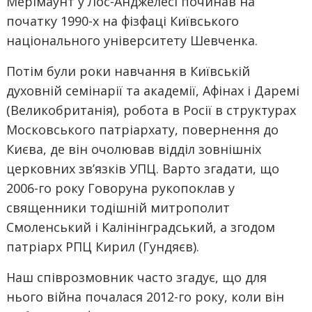
Мерімаунт у Лос-Анджелесі починав на
початку 1990-х на фізфаці Київського
національного університету Шевченка.
Потім були роки навчання в Київській
духовній семінарії та академії, Афінах і Даремі
(Великобританія), робота в Росії в структурах
Московського патріархату, повернення до
Києва, де він очолював відділ зовнішніх
церковних зв’язків УПЦ. Варто згадати, що
2006-го року Говоруна рукопоклав у
священники тодішній митрополит
Смоленський і Калінінградський, а згодом
патріарх РПЦ Кирил (Гундяєв).
Наш співрозмовник часто згадує, що для
нього війна почалася 2012-го року, коли він