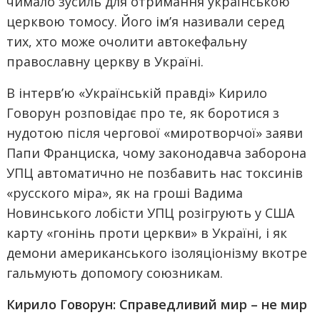
чимало зусиль для отримання українською
церквою томосу. Його ім’я називали серед
тих, хто може очолити автокефальну
православну церкву в Україні.
В інтерв’ю «Українській правді» Кирило
Говорун розповідає про те, як боротися з
нудотою після чергової «миротворчої» заяви
Папи Франциска, чому законодавча заборона
УПЦ автоматично не позбавить нас токсинів
«русского міра», як на гроші Вадима
Новинського лобісти УПЦ розігрують у США
карту «гонінь проти церкви» в Україні, і як
демони американського ізоляціонізму вкотре
гальмують допомогу союзникам.
Кирило Говорун: Справедливий мир – не мир