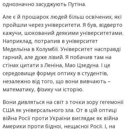
однозначно засуджують Путіна.
Але є й прошарок людей більш освічених, які
пройшли через університети. Я був, відверто
кажучи, шокований деякими університетами.
Наприклад, потрапив в університет
Медельїна в Колумбії. Університет насправді
гарний, але дуже лівий. Я побачив там на
стінах цитати з Леніна, Мао Цзедуна. І це
середовище формує оптику в студентів,
незалежно від того, що вони вивчають –
математику, фізику чи історію.
Вони дивляться на світ з точки зору гегемонії
США як універсального зла. От в цій оптиці
війна Росії проти України виглядає як війна
Америки проти бідної, нещасної Росії. І, на