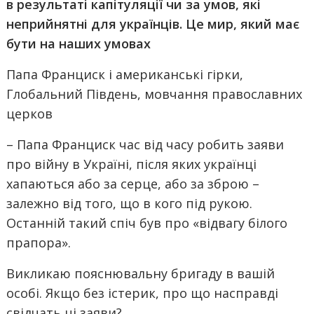
в результаті капітуляції чи за умов, які
неприйнятні для українців. Це мир, який має
бути на наших умовах
Папа Франциск і американські гірки,
Глобальний Південь, мовчання православних
церков
– Папа Франциск час від часу робить заяви
про війну в Україні, після яких українці
хапаються або за серце, або за зброю –
залежно від того, що в кого під рукою.
Останній такий спіч був про «відвагу білого
прапора».
Викликаю пояснювальну бригаду в вашій
особі. Якщо без істерик, про що насправді
свідчать ці заяви?