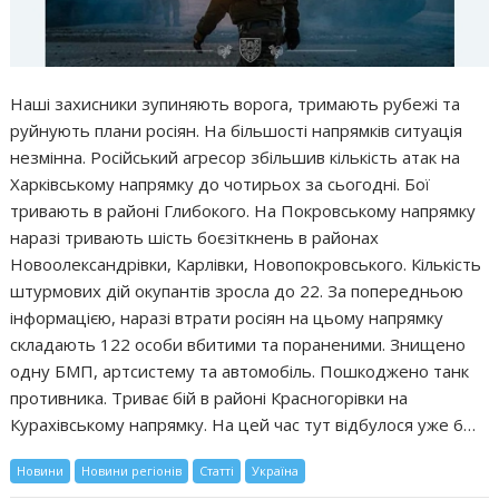
Наші захисники зупиняють ворога, тримають рубежі та
руйнують плани росіян. На більшості напрямків ситуація
незмінна. Російський агресор збільшив кількість атак на
Харківському напрямку до чотирьох за сьогодні. Бої
тривають в районі Глибокого. На Покровському напрямку
наразі тривають шість боєзіткнень в районах
Новоолександрівки, Карлівки, Новопокровського. Кількість
штурмових дій окупантів зросла до 22. За попередньою
інформацією, наразі втрати росіян на цьому напрямку
складають 122 особи вбитими та пораненими. Знищено
одну БМП, артсистему та автомобіль. Пошкоджено танк
противника. Триває бій в районі Красногорівки на
Курахівському напрямку. На цей час тут відбулося уже 6…
Новини
Новини регіонів
Статті
Україна