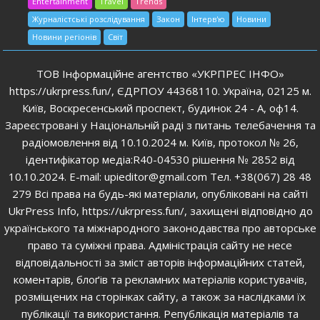
Entertainment
Travel
Trends
Журналістські розслідування
Закон
Інтерв'ю
Новини
Новини регіонів
Світ
ТОВ Інформаційне агентство «УКРПРЕС ІНФО»
https://ukrpress.fun/, ЄДРПОУ 44368110. Україна, 02125 м.
Київ, Воскресенський проспект, будинок 24 - А, оф14.
Зареєстровані у Національній раді з питань телебачення та
радіомовлення від 10.10.2024 м. Київ, протокол № 26,
ідентифікатор медіа:R40-04530 рішення № 2852 від
10.10.2024. E-mail: upieditor@gmail.com Тел. +38(067) 28 48
279 Всі права на будь-які матеріали, опубліковані на сайті
UkrPress Info, https://ukrpress.fun/, захищені відповідно до
українського та міжнародного законодавства про авторське
право та суміжні права. Адміністрація сайту не несе
відповідальності за зміст авторів інформаційних статей,
коментарів, блоґів та рекламних матеріалів користувачів,
розміщених на сторінках сайту, а також за наслідками їх
публікації та використання. Републікація матеріалів та