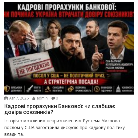
Авг 7, 2026
admin
0
Кадрові прорахунки Банкової: чи слабшає
довіра союзників?
Історія з можливим непризначенням Рустема Умєрова
послом у США загострила дискусію про кадрову політику
влади та...