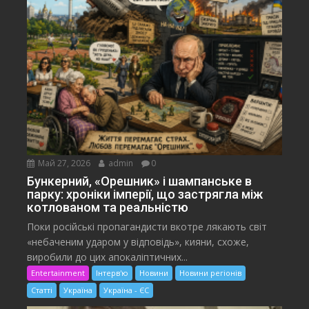
Май 27, 2026
admin
0
Бункерний, «Орешник» і шампанське в
парку: хроніки імперії, що застрягла між
котлованом та реальністю
Поки російські пропагандисти вкотре лякають світ
«небаченим ударом у відповідь», кияни, схоже,
виробили до цих апокаліптичних...
Entertainment
Інтерв'ю
Новини
Новини регіонів
Статті
Україна
Україна - ЄС