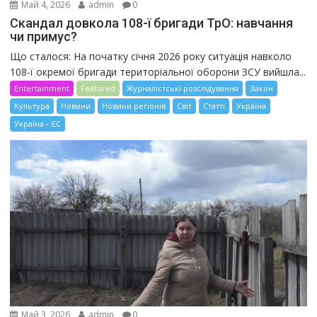
Май 4, 2026
admin
0
Скандал довкола 108-ї бригади ТрО: навчання
чи примус?
Що сталося: На початку січня 2026 року ситуація навколо
108-ї окремої бригади територіальної оборони ЗСУ вийшла...
Entertainment
Featured
Журналістські розслідування
Закон
Культура
Новини
Новини регіонів
Світ
Статті
Україна
Україна - ЄС
Май 3, 2026
admin
0