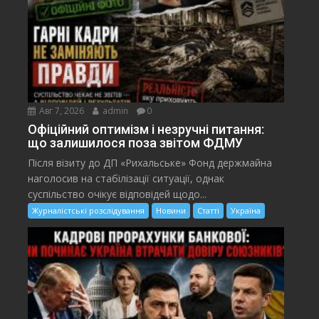
Авг 7, 2026
admin
0
Офіційний оптимізм і незручні питання:
що залишилося поза звітом ФДМУ
Після візиту до ДП «Рихальське» Фонд держмайна
наголосив на стабілізації ситуації, однак
суспільство очікує відповідей щодо...
Журналістські розслідування
Новини
Статті
Україна