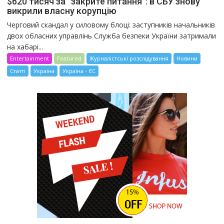
$620 тисяч за “закрите питання”: в СБУ знову
викрили власну корупцію
Черговий скандал у силовому блоці: заступників начальників
двох обласних управлінь Служба безпеки України затримали
на хабарі...
Entertainment
Featured
Журналістські розслідування
Новини
Статті
Україна
Україна - ЄС