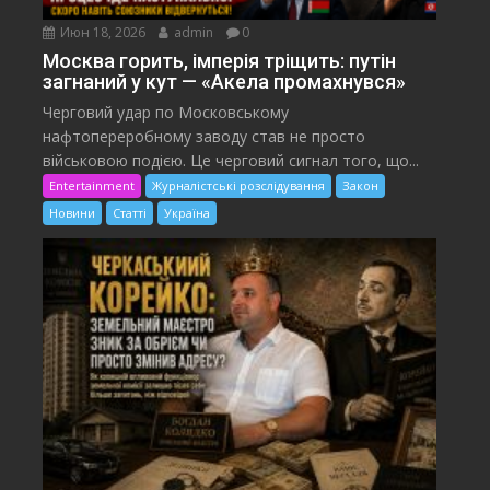
Июн 18, 2026
admin
0
Москва горить, імперія тріщить: путін
загнаний у кут — «Акела промахнувся»
Черговий удар по Московському
нафтопереробному заводу став не просто
військовою подією. Це черговий сигнал того, що...
Entertainment
Журналістські розслідування
Закон
Новини
Статті
Україна