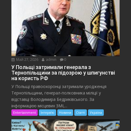
Май 27, 2026
admin
0
У Польщі затримали генерала з
Тернопільщини за підозрою у шпигунстві
на користь РФ
У Польщі правоохоронці затримали уродженця
Тернопільщини, генерал-полковника міліції у
відставці Володимира Бедриківського. За
інформацією місцевих ЗМІ,...
Entertainment
Інтерв'ю
Новини
Статті
Україна