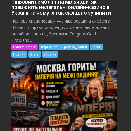
Тіньовий гемблінг на мільярди: як
працюють нелегальні онлайн-казино в
Україні та чому їх так складно зупинити
Чергова спецоперація — лише вершина айсберга
Викриття правоохоронцями мережі нелегальних
онлайн-казино під брендами Dragons Gold,
Slotoland...
Entertainment
Журналістські розслідування
Закон
Новини
Статті
Україна