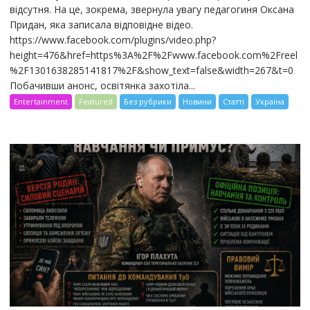
відсутня. На це, зокрема, звернула увагу педагогиня Оксана
Придан, яка записала відповідне відео.
https://www.facebook.com/plugins/video.php?
height=476&href=https%3A%2F%2Fwww.facebook.com%2Freel
%2F1301638285141817%2F&show_text=false&width=267&t=0
Побачивши анонс, освітянка захотіла...
Entertainment
Featured
Без рубрики
Новини
Статті
Україна