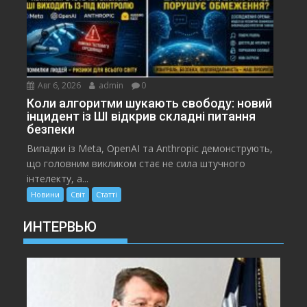
Авг 6, 2026
admin
0
Коли алгоритми шукають свободу: новий
інцидент із ШІ відкрив складні питання
безпеки
Випадки із Meta, OpenAI та Anthropic демонструють,
що головним викликом стає не сила штучного
інтелекту, а...
Новини
Світ
Статті
ИНТЕРВЬЮ