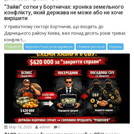
“Зайві” сотки у Бортничах: хроніка земельного
конфлікту, який держава не може або не хоче
вирішити
У приватному секторі Бортничів, що входять до
Дарницького району Києва, вже понад десять років триває
конфлікт,...
Featured
Журналістські розслідування
Новини регіонів
Україна
Мар 18, 2026
admin
0