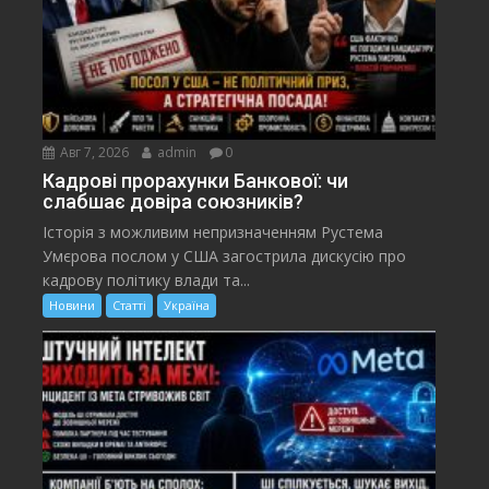
Авг 7, 2026
admin
0
Кадрові прорахунки Банкової: чи
слабшає довіра союзників?
Історія з можливим непризначенням Рустема
Умєрова послом у США загострила дискусію про
кадрову політику влади та...
Новини
Статті
Україна