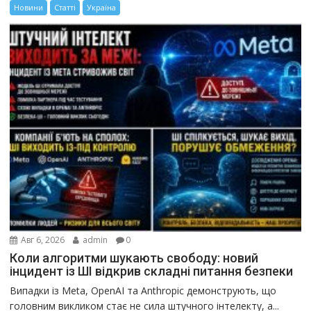
Новини
Статті
Україна
Авг 6, 2026
admin
0
Коли алгоритми шукають свободу: новий
інцидент із ШІ відкрив складні питання безпеки
Випадки із Meta, OpenAI та Anthropic демонструють, що
головним викликом стає не сила штучного інтелекту, а...