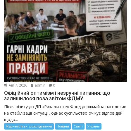
Авг 7, 2026
admin
0
Офіційний оптимізм і незручні питання: що
залишилося поза звітом ФДМУ
Після візиту до ДП «Рихальське» Фонд держмайна наголосив
на стабілізації ситуації, однак суспільство очікує відповідей
щодо...
Журналістські розслідування
Новини
Статті
Україна