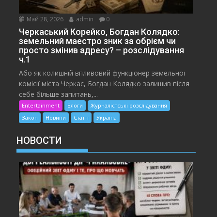
Май 28, 2026
admin
0
Черкаський Корейко, Богдан Колядко:
земельний маестро зник за обрієм чи
просто змінив адресу? – розслідування
ч.1
Або як колишній впливовий функціонер земельної
комісії міста Черкас, Богдан Колядко залишив після
себе більше запитань,...
Entertainment
Блоги
Журналістські розслідування
Закон
Новини
Статті
Україна
НОВОСТИ