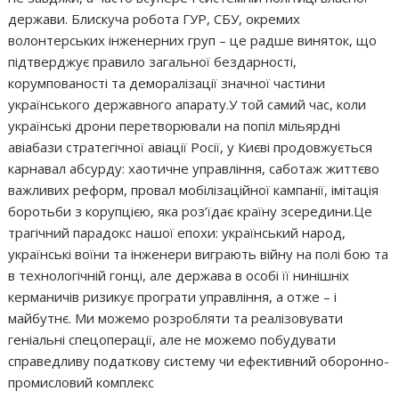
держави. Блискуча робота ГУР, СБУ, окремих
волонтерських інженерних груп – це радше виняток, що
підтверджує правило загальної бездарності,
корумпованості та деморалізації значної частини
українського державного апарату.У той самий час, коли
українські дрони перетворювали на попіл мільярдні
авіабази стратегічної авіації Росії, у Києві продовжується
карнавал абсурду: хаотичне управління, саботаж життєво
важливих реформ, провал мобілізаційної кампанії, імітація
боротьби з корупцією, яка роз’їдає країну зсередини.Це
трагічний парадокс нашої епохи: український народ,
українські воїни та інженери виграють війну на полі бою та
в технологічній гонці, але держава в особі її нинішніх
керманичів ризикує програти управління, а отже – і
майбутнє. Ми можемо розробляти та реалізовувати
геніальні спецоперації, але не можемо побудувати
справедливу податкову систему чи ефективний оборонно-
промисловий комплекс