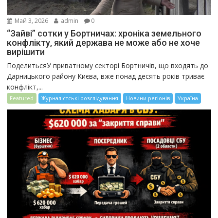
Май 3, 2026
admin
0
“Зайві” сотки у Бортничах: хроніка земельного
конфлікту, який держава не може або не хоче
вирішити
ПоделитьсяУ приватному секторі Бортничів, що входять до
Дарницького району Києва, вже понад десять років триває
конфлікт,...
Featured
Журналістські розслідування
Новини регіонів
Україна