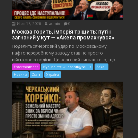
Июн 18, 2026
admin
0
Москва горить, імперія тріщить: путін
загнаний у кут — «Акела промахнувся»
ПоделитьсяЧерговий удар по Московському
нафтопереробному заводу став не просто
військовою подією. Це черговий сигнал того, що...
Entertainment
Журналістські розслідування
Закон
Новини
Статті
Україна