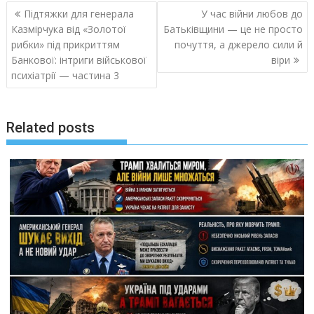
Навигация
Підтяжки для генерала
У час війни любов до
по
Казмірчука від «Золотої
Батьківщини — це не просто
записям
рибки» під прикриттям
почуття, а джерело сили й
Банкової: інтриги військової
віри
психіатрії — частина 3
Related posts