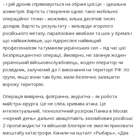
– і рій дронів спрямовується на обрані цілі.Це – ідеальна
асиметрія. Вартість створення однієї такої мобільної
операційної точки – можливо, кілька десятків тисяч
доларів. Вартість результату – мільярди згорілого
російського металу, паралізовані авіабази та шок у Кремлі.І
що найважливіше, що підкреслює найвищий
професіоналізм та гуманізм українських сил – під час цієї
безпрецедентної операції, ймовірно, не загинув жоден
український військовослужбовець, жоден оператор чи
розвідник, залучений до її виконання на території РФ. Усі
групи, якщо вони там були, мали безпечно залишити
ворожу територію.
Операція вивірена, філігранна, акуратна – як робота
майстра-хірурга. Це не сліпа, кривава атака. Це
інтелектуальний, технологічний розгром.Паніка в Москві:
«чорний день» дальної авіаціїНавіть зазомбовані російські
Z-пропагандисти та військові блогери не змогли приховати
масштабу катастрофи. Канали на кшталт «Рыбарь», «Два