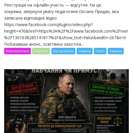
Реєстрація на офлайн-участь — відсутня. На це,
зокрема, звернула увагу педагогиня Оксана Придан, яка
записала відповідне відео.
https://www.facebook.com/plugins/video.php?
height=476&href=https%3A%2F%2Fwww.facebook.com%2Freel
%2F1301638285141817%2F&show_text=false&width=267&t=0
Побачивши анонс, освітянка захотіла...
Entertainment
Featured
Без рубрики
Новини
Статті
Україна