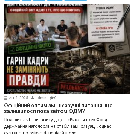
Авг 7, 2026
admin
0
Офіційний оптимізм і незручні питання: що
залишилося поза звітом ФДМУ
ПоделитьсяПісля візиту до ДП «Рихальське» Фонд
держмайна наголосив на стабілізації ситуації, однак
суспільство очікує відповідей щодо...