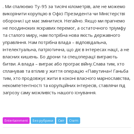
. Ми спалюємо Ту-95 за тисячі кілометрів, але не можемо
викорінити корупцію в Офісі Президента чи Міністерстві
оборони.І це має змінитися. Негайно. Якщо ми прагнемо
не поодиноких яскравих перемог, а остаточного тріумфу
та сталого миру, нам потрібна нова якість державного
управління. Нам потрібна влада – відповідальна,
інтелектуальна, патріотична, що діє в інтересах нації, а не
власних кишень. Бо дрони та спецоперації виграють
битви. А влада – виграє або програє війну.Слава тим, хто
спланував та втілив у життя операцію «Павутина»! Ганьба
тим, хто продовжує жити в коконі власного марнославства,
некомпетентності та корупційних інтересів, ставлячи під
загрозу саму можливість нашого існування.
Entertainment
Без рубрики
Світ
Статті