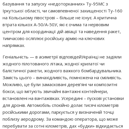
базування та запуску «недоторканних» Ту-95МС з
Іркутської області, чи самовпевненої захищеності Ту-160
на Кольському півострові – більше не існує. А критична
втрата кількох А-50/А-50У, які є очима та нервовим
центром для координації дій авіації та наведення ракет,
тимчасово осліплює російську армію на ключових
напрямках.
Геніальність — в асиметрії відповідейУкраїнці не задіяли
жодного пілотованого літака, жодної крилатої чи
балістичної ракети, жодного важкого бомбардувальника.
Замість цього – винахідливість, помножена на сміливість.
Можливо, це були замасковані дерев’яні чи композитні
бокси, що імітують звичайні вантажні контейнери,
встановлені на вантажівках. Усередині – пускові установки
для дронів. Автомобіль спокійно долає тисячі кілометрів
російськими дорогами, паркується у визначеній точці
поблизу аеродрому. За командою оператора, що може
перебувати за сотні кілометрів, дах «будки» відкидається