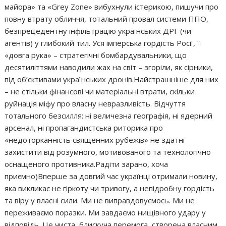
майора» та «Grey Zone» вибухнули істерикою, пишучи про
повну втрату обличчя, тотальний провал системи ППО,
безпрецедентну інфільтрацію українських ДРГ (чи
агентів) у глибокий тил. Уся імперська гордість Росії, її
«довга рука» – стратегічні бомбардувальники, що
десятиліттями наводили жах на світ – згоріли, як сірники,
під об’єктивами українських дронів.Найстрашніше для них
– не стільки фінансові чи матеріальні втрати, скільки
руйнація міфу про власну невразливість. Відчуття
тотального безсилля: ні величезна географія, ні ядерний
арсенал, ні пропагандистська риторика про
«недоторканність священних рубежів» не здатні
захистити від розумного, мотивованого та технологічно
оснащеного противника.Радіти зарано, хоча
приємно)Вперше за довгий час українці отримали новину,
яка викликає не гіркоту чи тривогу, а непідробну гордість
та віру у власні сили. Ми не виправдовуємось. Ми не
переживаємо поразки. Ми завдаємо нищівного удару у
відповідь. Це чиста, блискуча перемога, створена власним