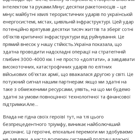
інтелектом та руками.Мінус десятки ракетоносців – це
мінус майбутні хвилі терористичних ударів по українській
енергосистемі, містах, цивільній інфраструктурі. Цей удар
потенційно врятував десятки тисяч життів та зберіг сотні
об’єктів критичної інфраструктури від руйнування. Це
прямий внесок у нашу стійкість.Україна показала, що
здатна проводити надскладні операції на стратегічній
глибині 3000-4000 км. І не просто «долітати», а завдавати
високоточних, катастрофічних ударів по елітних
військових об’єктах армії, що вважалася другою у світі. Це
потужний сигнал нашим партнерам: якщо ми здатні на
таке з обмеженими ресурсами, уявіть, на що ми будемо
здатні за умови повноцінної технологічної та фінансової
підтримки.Але…
Влада не гідна своїх героївІ тут, на тлі цього
безпрецедентного тріумфу, виникає найболючіший
дисонанс. Ці героїчні, епохальні перемоги ми здобуваємо
не завдяки, а часто всупереч системній політиці власної