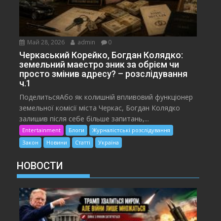
Май 28, 2026
admin
0
Черкаський Корейко, Богдан Колядко:
земельний маестро зник за обрієм чи
просто змінив адресу? – розслідування
ч.1
ПоделитьсяАбо як колишній впливовий функціонер
земельної комісії міста Черкас, Богдан Колядко
залишив після себе більше запитань,...
Entertainment
Блоги
Журналістські розслідування
Закон
Новини
Статті
Україна
НОВОСТИ