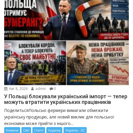
Авг 8, 2026
admin
0
У Польщі блокували український імпорт — тепер
можуть втратити українських працівників
ПоделитьсяПольські фермери вимагали обмежити
українську продукцію, але новий виклик для польської
економіки може прийти з іншого...
Новини
Світ
Статті
Україна
Україна - ЄС