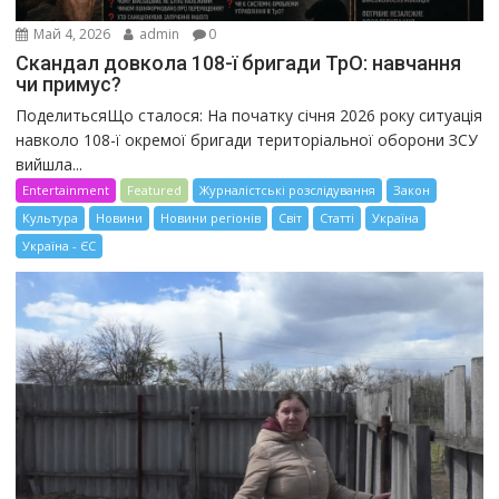
Май 4, 2026
admin
0
Скандал довкола 108-ї бригади ТрО: навчання
чи примус?
ПоделитьсяЩо сталося: На початку січня 2026 року ситуація
навколо 108-ї окремої бригади територіальної оборони ЗСУ
вийшла...
Entertainment
Featured
Журналістські розслідування
Закон
Культура
Новини
Новини регіонів
Світ
Статті
Україна
Україна - ЄС