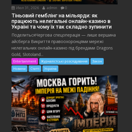
Июл 31, 2026
admin
0
Тіньовий гемблінг на мільярди: як
працюють нелегальні онлайн-казино в
Україні та чому їх так складно зупинити
ПоделитьсяЧергова спецоперація — лише вершина
айсберга Викриття правоохоронцями мережі
нелегальних онлайн-казино під брендами Dragons
Gold, Slotoland...
Entertainment
Журналістські розслідування
Закон
Новини
Статті
Україна