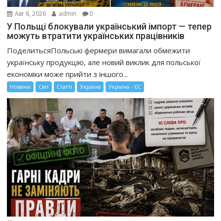
Авг 8, 2026
admin
0
У Польщі блокували український імпорт — тепер
можуть втратити українських працівників
ПоделитьсяПольські фермери вимагали обмежити
українську продукцію, але новий виклик для польської
економіки може прийти з іншого...
Новини
Світ
Статті
Україна
Україна - ЄС