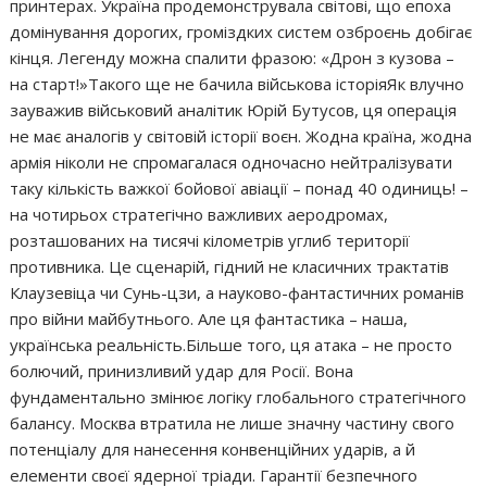
принтерах. Україна продемонструвала світові, що епоха
домінування дорогих, громіздких систем озброєнь добігає
кінця. Легенду можна спалити фразою: «Дрон з кузова –
на старт!»Такого ще не бачила військова історіяЯк влучно
зауважив військовий аналітик Юрій Бутусов, ця операція
не має аналогів у світовій історії воєн. Жодна країна, жодна
армія ніколи не спромагалася одночасно нейтралізувати
таку кількість важкої бойової авіації – понад 40 одиниць! –
на чотирьох стратегічно важливих аеродромах,
розташованих на тисячі кілометрів углиб території
противника. Це сценарій, гідний не класичних трактатів
Клаузевіца чи Сунь-цзи, а науково-фантастичних романів
про війни майбутнього. Але ця фантастика – наша,
українська реальність.Більше того, ця атака – не просто
болючий, принизливий удар для Росії. Вона
фундаментально змінює логіку глобального стратегічного
балансу. Москва втратила не лише значну частину свого
потенціалу для нанесення конвенційних ударів, а й
елементи своєї ядерної тріади. Гарантії безпечного