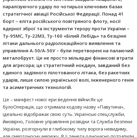
паралізуючого удару по чотирьох ключових базах
стратегічної авіації Російської Федерації. Понад 41
борт – еліта російського повітряного флоту, носії
ядерної зброї та інструменти терору проти України –
Ту-95МС, Ту-22М3, Ту-160 «Білий Лебідь» та безцінні
літаки дальнього радіолокаційного виявлення та
управління А-50/А-50У – були перетворені на палаючий
металобрухт. Це не просто мільярдні фінансові втрати
для агресора; це стратегічний нокдаун, завданий без
єдиного задіяного пілотованого літака, без ракетних
ударів, лише силою української волі, інженерного генія
та асиметричних технологій.
Це – маніфест нової ери ведення війни.Як це
булоОперація, що отримала кодову назву «Павутина»,
ідеально відображає свою суть. Українські спецслужби,
ймовірно, Головне управління розвідки та Служба безпеки
України, розгорнули в глибокому тилу ворога невидиму,
але смертоносну мережу. В її тенета одночасно потрапили