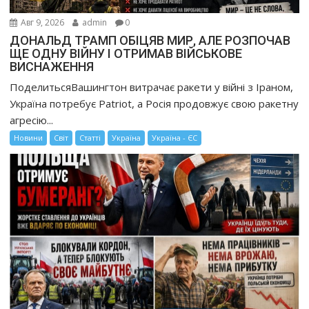
Авг 9, 2026
admin
0
ДОНАЛЬД ТРАМП ОБІЦЯВ МИР, АЛЕ РОЗПОЧАВ
ЩЕ ОДНУ ВІЙНУ І ОТРИМАВ ВІЙСЬКОВЕ
ВИСНАЖЕННЯ
ПоделитьсяВашингтон витрачає ракети у війні з Іраном,
Україна потребує Patriot, а Росія продовжує свою ракетну
агресію...
Новини
Світ
Статті
Україна
Україна - ЄС