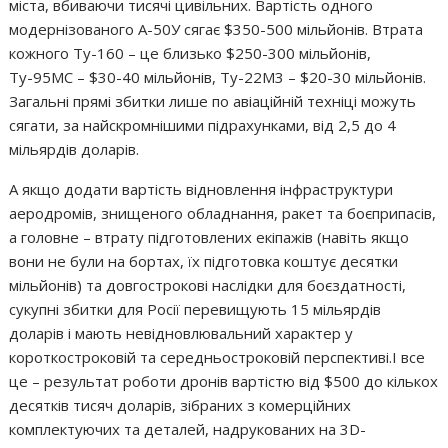
міста, вбиваючи тисячі цивільних. Вартість одного
модернізованого А-50У сягає $350-500 мільйонів. Втрата
кожного Ту-160 – це близько $250-300 мільйонів,
Ту-95МС – $30-40 мільйонів, Ту-22М3 – $20-30 мільйонів.
Загальні прямі збитки лише по авіаційній техніці можуть
сягати, за найскромнішими підрахунками, від 2,5 до 4
мільярдів доларів.
А якщо додати вартість відновлення інфраструктури
аеродромів, знищеного обладнання, ракет та боєприпасів,
а головне – втрату підготовлених екіпажів (навіть якщо
вони не були на бортах, їх підготовка коштує десятки
мільйонів) та довгострокові наслідки для боєздатності,
сукупні збитки для Росії перевищують 15 мільярдів
доларів і мають невідновлювальний характер у
короткостроковій та середньостроковій перспективі.І все
це – результат роботи дронів вартістю від $500 до кількох
десятків тисяч доларів, зібраних з комерційних
комплектуючих та деталей, надрукованих на 3D-