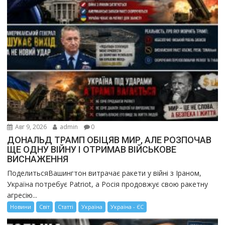
Авг 9, 2026
admin
0
ДОНАЛЬД ТРАМП ОБІЦЯВ МИР, АЛЕ РОЗПОЧАВ
ЩЕ ОДНУ ВІЙНУ І ОТРИМАВ ВІЙСЬКОВЕ
ВИСНАЖЕННЯ
ПоделитьсяВашингтон витрачає ракети у війні з Іраном,
Україна потребує Patriot, а Росія продовжує свою ракетну
агресію...
Новини
Світ
Статті
Україна
Україна - ЄС