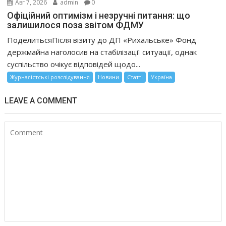
Авг 7, 2026
admin
0
Офіційний оптимізм і незручні питання: що
залишилося поза звітом ФДМУ
ПоделитьсяПісля візиту до ДП «Рихальське» Фонд
держмайна наголосив на стабілізації ситуації, однак
суспільство очікує відповідей щодо...
Журналістські розслідування
Новини
Статті
Україна
LEAVE A COMMENT