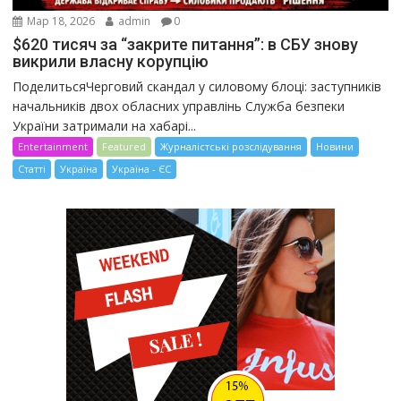
Мар 18, 2026
admin
0
$620 тисяч за “закрите питання”: в СБУ знову
викрили власну корупцію
ПоделитьсяЧерговий скандал у силовому блоці: заступників
начальників двох обласних управлінь Служба безпеки
України затримали на хабарі...
Entertainment
Featured
Журналістські розслідування
Новини
Статті
Україна
Україна - ЄС