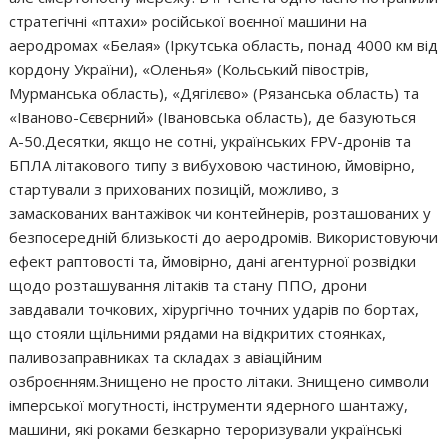
стратегічні «птахи» російської воєнної машини на
аеродромах «Белая» (Іркутська область, понад 4000 км від
кордону України), «Оленья» (Кольський півострів,
Мурманська область), «Дягілєво» (Рязанська область) та
«Іваново-Сєвєрний» (Івановська область), де базуються
А-50.Десятки, якщо не сотні, українських FPV-дронів та
БПЛА літакового типу з вибуховою частиною, ймовірно,
стартували з прихованих позицій, можливо, з
замаскованих вантажівок чи контейнерів, розташованих у
безпосередній близькості до аеродромів. Використовуючи
ефект раптовості та, ймовірно, дані агентурної розвідки
щодо розташування літаків та стану ППО, дрони
завдавали точкових, хірургічно точних ударів по бортах,
що стояли щільними рядами на відкритих стоянках,
паливозаправниках та складах з авіаційним
озброєнням.Знищено не просто літаки. Знищено символи
імперської могутності, інструменти ядерного шантажу,
машини, які роками безкарно тероризували українські