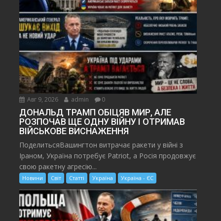
Авг 9, 2026
admin
0
ДОНАЛЬД ТРАМП ОБІЦЯВ МИР, АЛЕ
РОЗПОЧАВ ЩЕ ОДНУ ВІЙНУ І ОТРИМАВ
ВІЙСЬКОВЕ ВИСНАЖЕННЯ
ПоделитьсяВашингтон витрачає ракети у війні з
Іраном, Україна потребує Patriot, а Росія продовжує
свою ракетну агресію...
Новини
Світ
Статті
Україна
Україна - ЄС