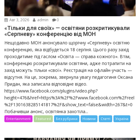
Авг 3, 2026
admin
0
«Тільки для своїх» — освітяни розкритикували
«Серпневу» конференцію від МОН
Нещодавно МОН анонсувало щорічну «Серпневу» освітню
конференцію, яка відбудеться 18 серпня. Цього разу захід
проходитиме під гаслом «Освіта — справа кожного». Втім,
конференцію розкритикували освітяни, адже потрапити на
захід можуть тільки «свої». Реєстрація на офлайн-участь —
відсутня. На це, зокрема, звернула увагу педагогиня Оксана
Придан, яка записала відповідне відео.
https://www.facebook.com/plugins/video.php?
height=476&href=https%3A%2F%2Fwww.facebook.com%2Freel
%2F1301638285141817%2F&show_text=false&width=267&t=0
Побачивши анонс, освітянка захотіла...
Entertainment
Featured
Без рубрики
Новини
Статті
Україна