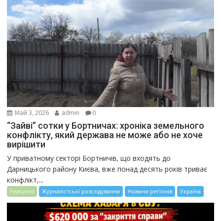
Май 3, 2026
admin
0
“Зайві” сотки у Бортничах: хроніка земельного
конфлікту, який держава не може або не хоче
вирішити
У приватному секторі Бортничів, що входять до
Дарницького району Києва, вже понад десять років триває
конфлікт,...
Featured
Журналістські розслідування
Новини регіонів
Україна