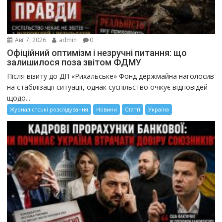
Авг 7, 2026
admin
0
Офіційний оптимізм і незручні питання: що
залишилося поза звітом ФДМУ
Після візиту до ДП «Рихальське» Фонд держмайна наголосив
на стабілізації ситуації, однак суспільство очікує відповідей
щодо...
Журналістські розслідування
Новини
Статті
Україна