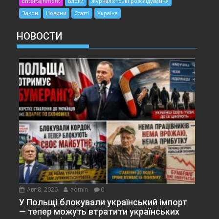
Entertainment
Блоги
Журналістські розслідування
Закон
Новини
Статті
Україна
НОВОСТИ
Авг 8, 2026
admin
0
У Польщі блокували український імпорт
— тепер можуть втратити українських