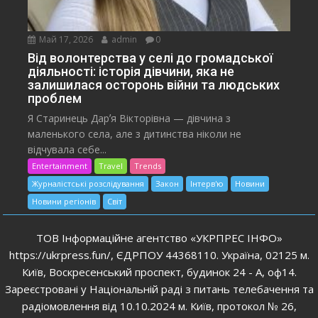
Май 17, 2026
admin
0
Від волонтерства у селі до громадської
діяльності: історія дівчини, яка не
залишилася осторонь війни та людських
проблем
Я Старинець Дарʼя Вікторівна — дівчина з
маленького села, але з дитинства ніколи не
відчувала себе...
Entertainment
Travel
Trends
Журналістські розслідування
Закон
Інтерв'ю
Новини
Новини регіонів
Світ
ТОВ Інформаційне агентство «УКРПРЕС ІНФО»
https://ukrpress.fun/, ЄДРПОУ 44368110. Україна, 02125 м.
Київ, Воскресенський проспект, будинок 24 - А, оф14.
Зареєстровані у Національній раді з питань телебачення та
радіомовлення від 10.10.2024 м. Київ, протокол № 26,