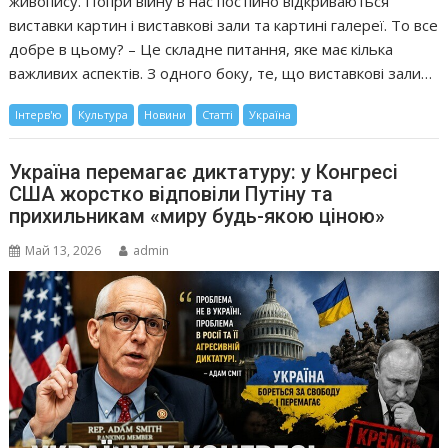
живопису. Попри війну в нас постійно відкриваються
виставки картин і виставкові зали та картині галереї. То все
добре в цьому? – Це складне питання, яке має кілька
важливих аспектів. З одного боку, те, що виставкові зали…
Інтерв'ю
Культура
Новини
Статті
Україна
Україна перемагає диктатуру: у Конгресі
США жорстко відповіли Путіну та
прихильникам «миру будь-якою ціною»
Май 13, 2026
admin