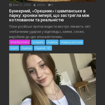
Май 27, 2026
admin
0
Бункерний, «Орешник» і шампанське в
парку: хроніки імперії, що застрягла між
котлованом та реальністю
Поки російські пропагандисти вкотре лякають світ
«небаченим ударом у відповідь», кияни, схоже,
виробили до цих апокаліптичних...
Entertainment
Інтерв'ю
Новини
Новини регіонів
Статті
Україна
Україна - ЄС