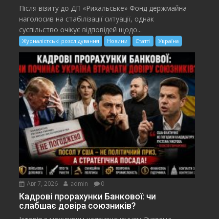
Після візиту до ДП «Рихальське» Фонд держмайна
наголосив на стабілізації ситуації, однак
суспільство очікує відповідей щодо...
Журналістські розслідування
Новини
Статті
Україна
Авг 7, 2026
admin
0
Кадрові прорахунки Банкової: чи
слабшає довіра союзників?