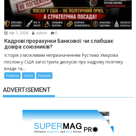
Авг 7, 2026
admin
0
Кадрові прорахунки Банкової: чи слабшає
довіра союзників?
Історія з можливим непризначенням Рустема Умєрова
послом у США загострила дискусію про кадрову політику
влади та...
Новини
Статті
Україна
ADVERTISEMENT