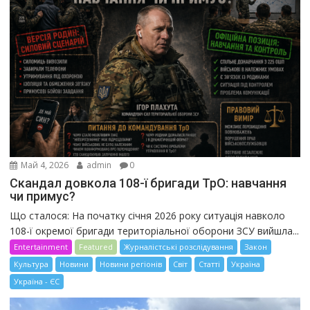
Май 4, 2026
admin
0
Скандал довкола 108-ї бригади ТрО: навчання
чи примус?
Що сталося: На початку січня 2026 року ситуація навколо
108-ї окремої бригади територіальної оборони ЗСУ вийшла...
Entertainment
Featured
Журналістські розслідування
Закон
Культура
Новини
Новини регіонів
Світ
Статті
Україна
Україна - ЄС