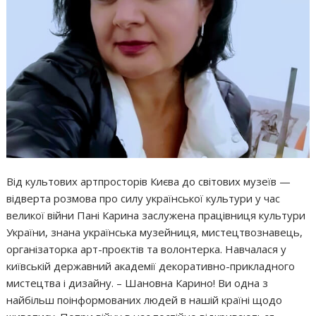
Від культових артпросторів Києва до світових музеїв —
відверта розмова про силу української культури у час
великої війни Пані Карина заслужена працівниця культури
України, знана українська музейниця, мистецтвознавець,
організаторка арт-проєктів та волонтерка. Навчалася у
київській державний академії декоративно-прикладного
мистецтва і дизайну. – Шановна Карино! Ви одна з
найбільш поінформованих людей в нашій країні щодо