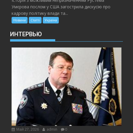
Історія з можливим непризначенням Рустема
Умєрова послом у США загострила дискусію про
кадрову політику влади та...
Новини
Статті
Україна
ИНТЕРВЬЮ
Май 27, 2026
admin
0