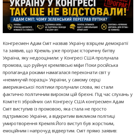
Конгресмен Адам Сміт назвав Україну взірцем демократії
та заявив, що Кремль уже програє історичну битву
Україна, яку недооцінили: у Конгресі США пролунала
промова, що руйнує кремлівські міфи Поки російська
пропаганда роками намагалася переконати світ у
«неминучій поразці» України, у самому серці
американської політики пролунали слова, які стали
фактично політичним вироком цій брехні. Під час слухань у
Комітеті збройних сил Конгресу США конгресмен Адам
Сміт виступив із промовою, яка стала не просто
підтримкою України, а відкритим викликом політиці
умиротворення Кремля.Його виступ був жорстким,
емоційним і напрочуд відвертим. Сміт прямо заявив: