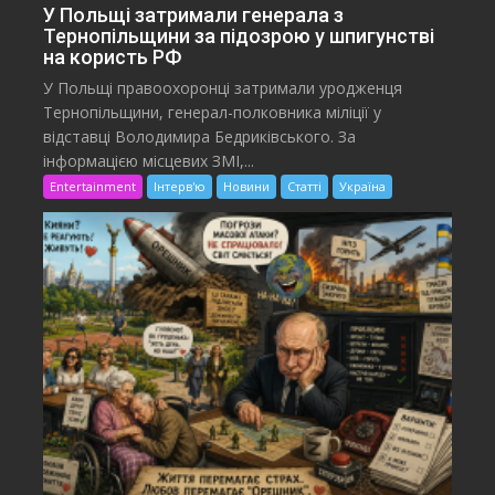
У Польщі затримали генерала з
Тернопільщини за підозрою у шпигунстві
на користь РФ
У Польщі правоохоронці затримали уродженця
Тернопільщини, генерал-полковника міліції у
відставці Володимира Бедриківського. За
інформацією місцевих ЗМІ,...
Entertainment
Інтерв'ю
Новини
Статті
Україна