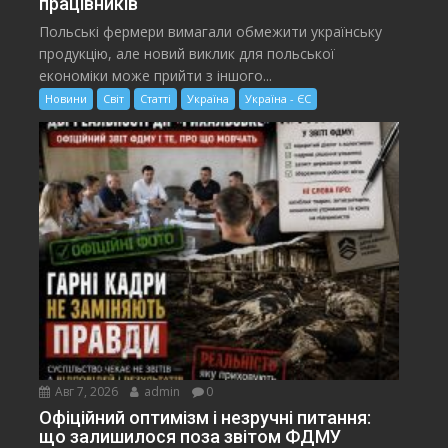
працівників
Польські фермери вимагали обмежити українську
продукцію, але новий виклик для польської
економіки може прийти з іншого...
Новини
Світ
Статті
Україна
Україна - ЄС
Авг 7, 2026
admin
0
Офіційний оптимізм і незручні питання:
що залишилося поза звітом ФДМУ