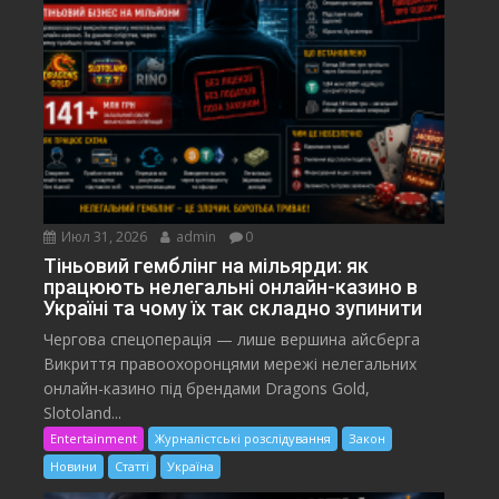
Июл 31, 2026
admin
0
Тіньовий гемблінг на мільярди: як
працюють нелегальні онлайн-казино в
Україні та чому їх так складно зупинити
Чергова спецоперація — лише вершина айсберга
Викриття правоохоронцями мережі нелегальних
онлайн-казино під брендами Dragons Gold,
Slotoland...
Entertainment
Журналістські розслідування
Закон
Новини
Статті
Україна