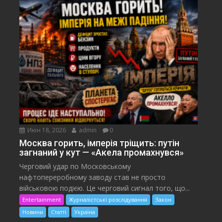
Июн 18, 2026
admin
0
Москва горить, імперія тріщить: путін
загнаний у кут — «Акела промахнувся»
Черговий удар по Московському
нафтопереробному заводу став не просто
військовою подією. Це черговий сигнал того, що...
Entertainment
Журналістські розслідування
Закон
Новини
Статті
Україна