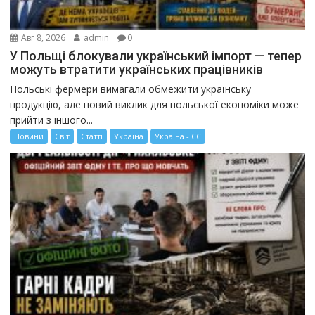
Авг 8, 2026
admin
0
У Польщі блокували український імпорт — тепер
можуть втратити українських працівників
Польські фермери вимагали обмежити українську
продукцію, але новий виклик для польської економіки може
прийти з іншого...
Новини
Світ
Статті
Україна
Україна - ЄС