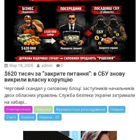
Мар 18, 2026
admin
0
$620 тисяч за “закрите питання”: в СБУ знову
викрили власну корупцію
Черговий скандал у силовому блоці: заступників начальників
двох обласних управлінь Служба безпеки України затримали
на хабарі...
Entertainment
Featured
Журналістські розслідування
Новини
Статті
Україна
Україна - ЄС