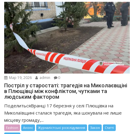
Мар 19, 2026
admin
0
Постріл у старостаті: трагедія на Миколаєвщіні
в Плющівці між конфліктом, чутками та
людським фактором
ПоделитьсяВранці 17 березня у селі Плющівка на
Миколаївщині сталася трагедія, яка шокувала не лише
місцеву громаду,...
Fashion
Анонс
Журналістські розслідування
Закон
Статті