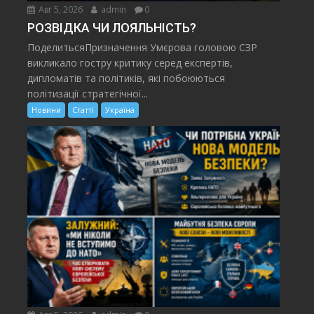
Авг 5, 2026
admin
0
РОЗВІДКА ЧИ ЛОЯЛЬНІСТЬ?
ПоделитьсяПризначення Умєрова головою СЗР
викликало гостру критику серед експертів,
дипломатів та політиків, які побоюються
політизації стратегічної...
Новини
Статті
Україна