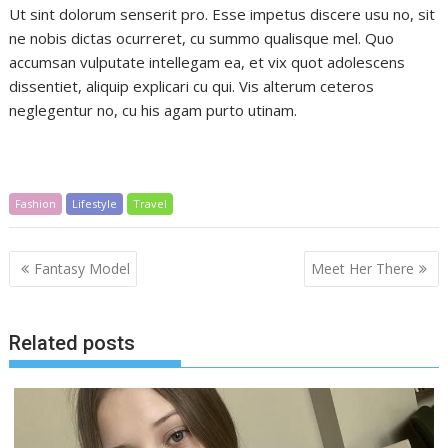
Ut sint dolorum senserit pro. Esse impetus discere usu no, sit
ne nobis dictas ocurreret, cu summo qualisque mel. Quo
accumsan vulputate intellegam ea, et vix quot adolescens
dissentiet, aliquip explicari cu qui. Vis alterum ceteros
neglegentur no, cu his agam purto utinam.
Fashion
Lifestyle
Travel
Навигация
Fantasy Model
Meet Her There
по
записям
Related posts