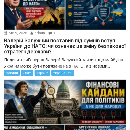
Авг 5, 2026
admin
0
Валерій Залужний поставив під сумнів вступ
України до НАТО: чи означає це зміну безпекової
стратегії держави?
ПоделитьсяГенерал Валерій Залужний заявив, що майбутнє
України може бути пов’язане не з НАТО, а з новими...
Новини
Статті
Україна
Україна - ЄС