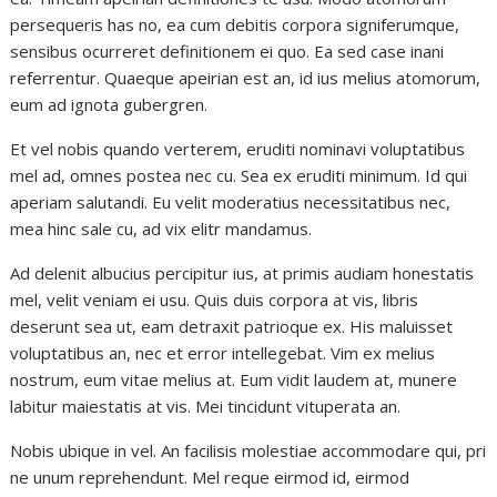
persequeris has no, ea cum debitis corpora signiferumque,
sensibus ocurreret definitionem ei quo. Ea sed case inani
referrentur. Quaeque apeirian est an, id ius melius atomorum,
eum ad ignota gubergren.
Et vel nobis quando verterem, eruditi nominavi voluptatibus
mel ad, omnes postea nec cu. Sea ex eruditi minimum. Id qui
aperiam salutandi. Eu velit moderatius necessitatibus nec,
mea hinc sale cu, ad vix elitr mandamus.
Ad delenit albucius percipitur ius, at primis audiam honestatis
mel, velit veniam ei usu. Quis duis corpora at vis, libris
deserunt sea ut, eam detraxit patrioque ex. His maluisset
voluptatibus an, nec et error intellegebat. Vim ex melius
nostrum, eum vitae melius at. Eum vidit laudem at, munere
labitur maiestatis at vis. Mei tincidunt vituperata an.
Nobis ubique in vel. An facilisis molestiae accommodare qui, pri
ne unum reprehendunt. Mel reque eirmod id, eirmod