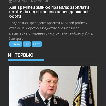
Авг 4, 2026
admin
0
Хав’єр Мілей змінює правила: зарплати
політиків під загрозою через державні
борги
ПоделитьсяПрезидент Аргентини Мілей робить
ставку на жорстку бюджетну дисципліну та
масштабне очищення ринку онлайн-гемблінгу Уряд
Хав’єра...
Новини
Світ
Статті
ИНТЕРВЬЮ