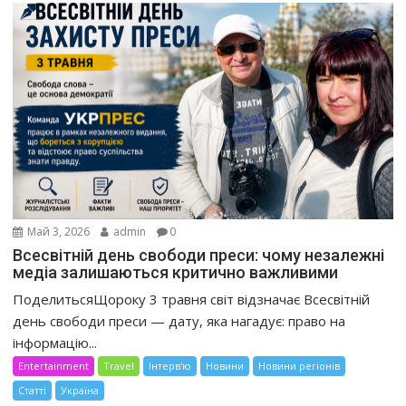
Май 3, 2026
admin
0
Всесвітній день свободи преси: чому незалежні
медіа залишаються критично важливими
ПоделитьсяЩороку 3 травня світ відзначає Всесвітній
день свободи преси — дату, яка нагадує: право на
інформацію...
Entertainment
Travel
Інтерв'ю
Новини
Новини регіонів
Статті
Україна