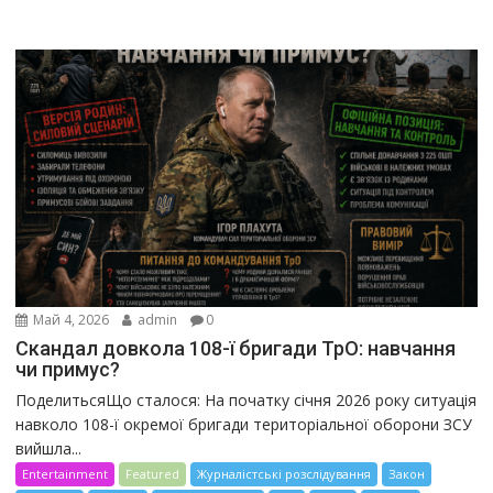
Май 4, 2026
admin
0
Скандал довкола 108-ї бригади ТрО: навчання
чи примус?
ПоделитьсяЩо сталося: На початку січня 2026 року ситуація
навколо 108-ї окремої бригади територіальної оборони ЗСУ
вийшла...
Entertainment
Featured
Журналістські розслідування
Закон