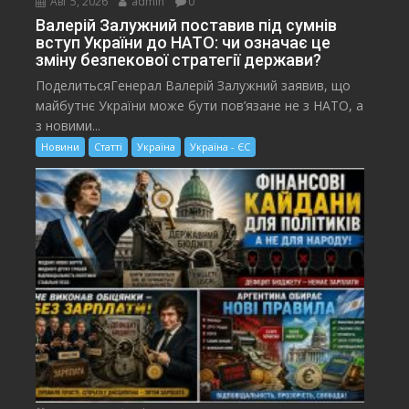
Авг 5, 2026
admin
0
Валерій Залужний поставив під сумнів
вступ України до НАТО: чи означає це
зміну безпекової стратегії держави?
ПоделитьсяГенерал Валерій Залужний заявив, що
майбутнє України може бути пов’язане не з НАТО, а
з новими...
Новини
Статті
Україна
Україна - ЄС