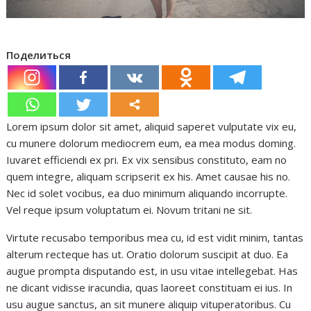
Поделиться
Lorem ipsum dolor sit amet, aliquid saperet vulputate vix eu,
cu munere dolorum mediocrem eum, ea mea modus doming.
Iuvaret efficiendi ex pri. Ex vix sensibus constituto, eam no
quem integre, aliquam scripserit ex his. Amet causae his no.
Nec id solet vocibus, ea duo minimum aliquando incorrupte.
Vel reque ipsum voluptatum ei. Novum tritani ne sit.
Virtute recusabo temporibus mea cu, id est vidit minim, tantas
alterum recteque has ut. Oratio dolorum suscipit at duo. Ea
augue prompta disputando est, in usu vitae intellegebat. Has
ne dicant vidisse iracundia, quas laoreet constituam ei ius. In
usu augue sanctus, an sit munere aliquip vituperatoribus. Cu