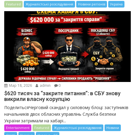
Featured
Журналістські розслідування
Новини регіонів
Україна
Мар 18, 2026
admin
0
$620 тисяч за “закрите питання”: в СБУ знову
викрили власну корупцію
ПоделитьсяЧерговий скандал у силовому блоці: заступників
начальників двох обласних управлінь Служба безпеки
України затримали на хабарі...
Entertainment
Featured
Журналістські розслідування
Новини