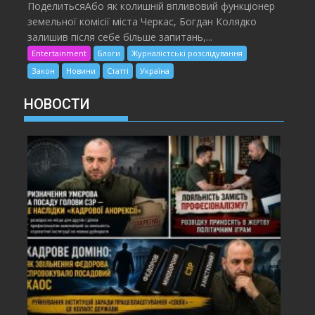
ПоделитьсяАбо як колишній впливовий функціонер
земельної комісії міста Черкас, Богдан Колядко
залишив після себе більше запитань,...
Entertainment
Блоги
Журналістські розслідування
Закон
Новини
Статті
Україна
НОВОСТИ