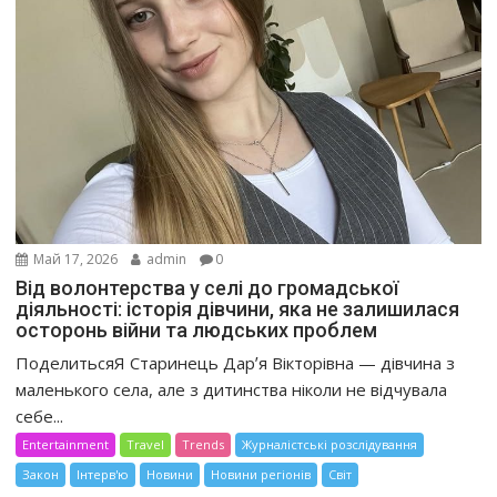
Май 17, 2026
admin
0
Від волонтерства у селі до громадської
діяльності: історія дівчини, яка не залишилася
осторонь війни та людських проблем
ПоделитьсяЯ Старинець Дарʼя Вікторівна — дівчина з
маленького села, але з дитинства ніколи не відчувала
себе...
Entertainment
Travel
Trends
Журналістські розслідування
Закон
Інтерв'ю
Новини
Новини регіонів
Світ