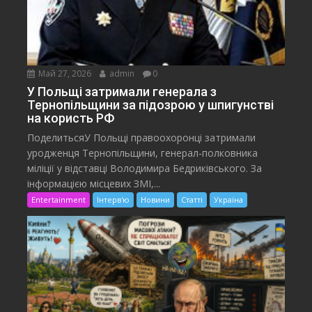
Май 27, 2026
admin
0
У Польщі затримали генерала з
Тернопільщини за підозрою у шпигунстві
на користь РФ
ПоделитьсяУ Польщі правоохоронці затримали
уродженця Тернопільщини, генерал-полковника
міліції у відставці Володимира Бедриківського. За
інформацією місцевих ЗМІ,...
Entertainment
Інтерв'ю
Новини
Статті
Україна