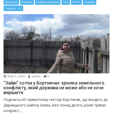
Культура
Новини
Новини регіонів
Світ
Статті
Україна
Україна - ЄС
Май 3, 2026
admin
0
“Зайві” сотки у Бортничах: хроніка земельного
конфлікту, який держава не може або не хоче
вирішити
ПоделитьсяУ приватному секторі Бортничів, що входять до
Дарницького району Києва, вже понад десять років триває
конфлікт,...