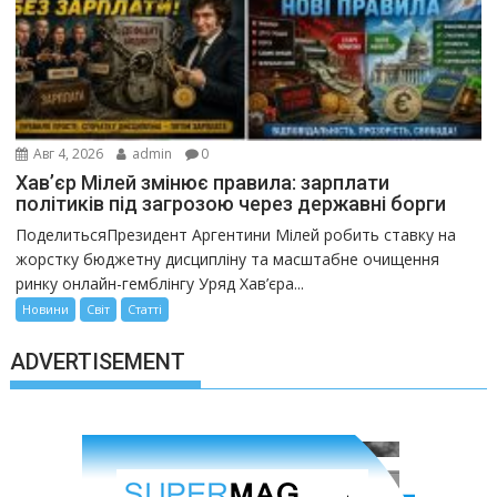
Авг 4, 2026
admin
0
Хав’єр Мілей змінює правила: зарплати
політиків під загрозою через державні борги
ПоделитьсяПрезидент Аргентини Мілей робить ставку на
жорстку бюджетну дисципліну та масштабне очищення
ринку онлайн-гемблінгу Уряд Хав’єра...
Новини
Світ
Статті
ADVERTISEMENT