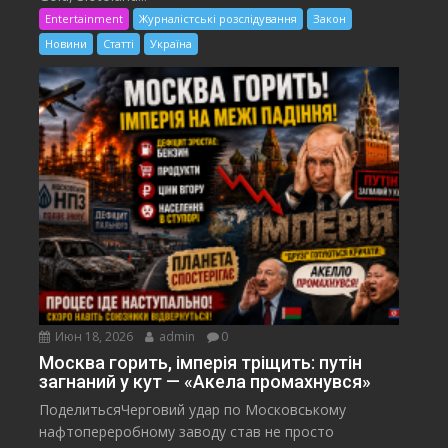
Entertainment
Журналістські розслідування
Закон
Новини
Статті
Україна
Июн 18, 2026
admin
0
Москва горить, імперія тріщить: путін
загнаний у кут — «Акела промахнувся»
ПоделитьсяЧерговий удар по Московському
нафтопереробному заводу став не просто