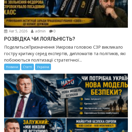
Авг 5, 2026
admin
0
РОЗВІДКА ЧИ ЛОЯЛЬНІСТЬ?
ПоделитьсяПризначення Умєрова головою СЗР викликало
гостру критику серед експертів, дипломатів та політиків, які
побоюються політизації стратегічної...
Новини
Статті
Україна