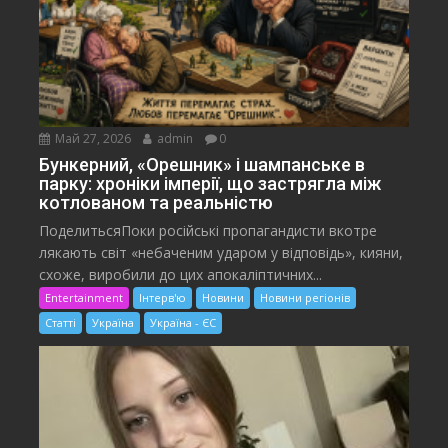
Май 27, 2026
admin
0
Бункерний, «Орешник» і шампанське в
парку: хроніки імперії, що застрягла між
котлованом та реальністю
ПоделитьсяПоки російські пропагандисти вкотре
лякають світ «небаченим ударом у відповідь», кияни,
схоже, виробили до цих апокаліптичних...
Entertainment
Інтерв'ю
Новини
Новини регіонів
Статті
Україна
Україна - ЄС