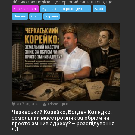
військовою подією. Це черговий сигнал того, що...
Entertainment
Журналістські розслідування
Закон
Новини
Статті
Україна
Май 28, 2026
admin
0
Черкаський Корейко, Богдан Колядко:
земельний маестро зник за обрієм чи
просто змінив адресу? – розслідування
ч.1