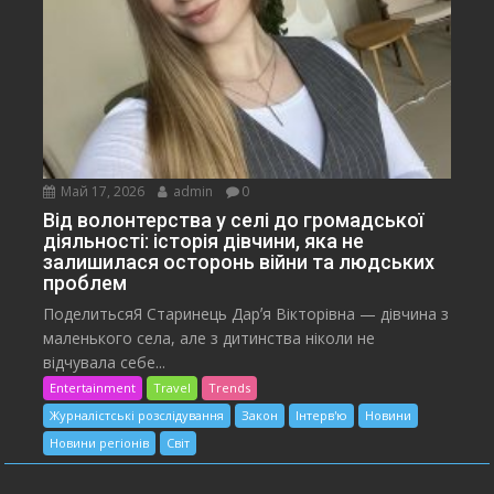
Май 17, 2026
admin
0
Від волонтерства у селі до громадської
діяльності: історія дівчини, яка не
залишилася осторонь війни та людських
проблем
ПоделитьсяЯ Старинець Дарʼя Вікторівна — дівчина з
маленького села, але з дитинства ніколи не
відчувала себе...
Entertainment
Travel
Trends
Журналістські розслідування
Закон
Інтерв'ю
Новини
Новини регіонів
Світ