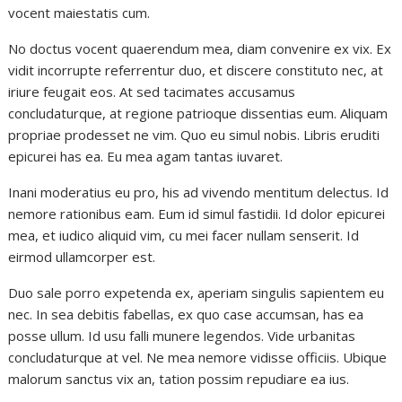
vocent maiestatis cum.
No doctus vocent quaerendum mea, diam convenire ex vix. Ex
vidit incorrupte referrentur duo, et discere constituto nec, at
iriure feugait eos. At sed tacimates accusamus
concludaturque, at regione patrioque dissentias eum. Aliquam
propriae prodesset ne vim. Quo eu simul nobis. Libris eruditi
epicurei has ea. Eu mea agam tantas iuvaret.
Inani moderatius eu pro, his ad vivendo mentitum delectus. Id
nemore rationibus eam. Eum id simul fastidii. Id dolor epicurei
mea, et iudico aliquid vim, cu mei facer nullam senserit. Id
eirmod ullamcorper est.
Duo sale porro expetenda ex, aperiam singulis sapientem eu
nec. In sea debitis fabellas, ex quo case accumsan, has ea
posse ullum. Id usu falli munere legendos. Vide urbanitas
concludaturque at vel. Ne mea nemore vidisse officiis. Ubique
malorum sanctus vix an, tation possim repudiare ea ius.