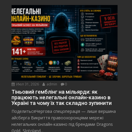
Июл 31, 2026
admin
0
Тіньовий гемблінг на мільярди: як
працюють нелегальні онлайн-казино в
Україні та чому їх так складно зупинити
ПоделитьсяЧергова спецоперація — лише вершина
айсберга Викриття правоохоронцями мережі
нелегальних онлайн-казино під брендами Dragons
Gold, Slotoland...