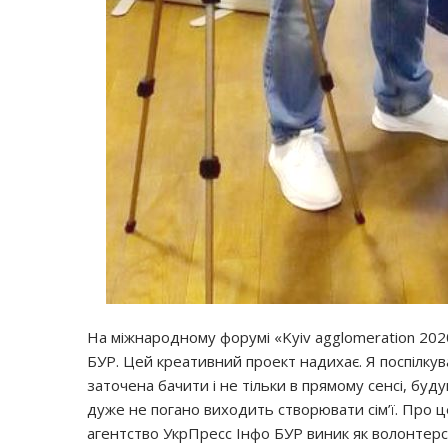
На міжнародному форумі «Kyiv agglomeration 20
БУР. Цей креативний проект надихає. Я поспілкува
заточена бачити і не тільки в прямому сенсі, будув
дуже не погано виходить створювати сім’ї. Про 
агентство УкрПресс Інфо БУР виник як волонтерсь