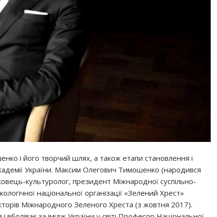
енко і його творчий шлях, а також етапи становлення і
кадемії України. Максим Олегович Тимошенко (народився
науковець-культуролог, президент Міжнародної суспільно-
кологічної національної організації «Зелений Хрест»
екторів Міжнародного Зеленого Хреста (з жовтня 2017).
вболіває за імідж України у світі Професор Національної