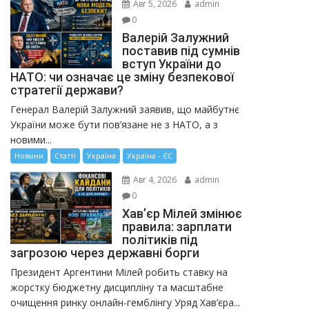
Авг 5, 2026
admin
0
Валерій Залужний
поставив під сумнів
вступ України до
НАТО: чи означає це зміну безпекової
стратегії держави?
Генерал Валерій Залужний заявив, що майбутнє
України може бути пов’язане не з НАТО, а з
новими...
Новини
Статті
Україна
Україна - ЄС
Авг 4, 2026
admin
0
Хав’єр Мілей змінює
правила: зарплати
політиків під
загрозою через державні борги
Президент Аргентини Мілей робить ставку на
жорстку бюджетну дисципліну та масштабне
очищення ринку онлайн-гемблінгу Уряд Хав’єра...