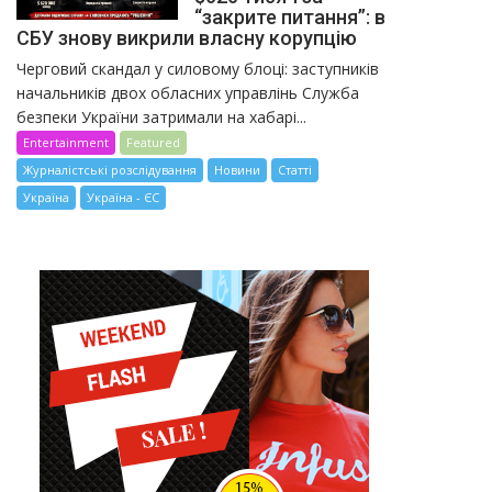
“закрите питання”: в
СБУ знову викрили власну корупцію
Черговий скандал у силовому блоці: заступників
начальників двох обласних управлінь Служба
безпеки України затримали на хабарі...
Entertainment
Featured
Журналістські розслідування
Новини
Статті
Україна
Україна - ЄС