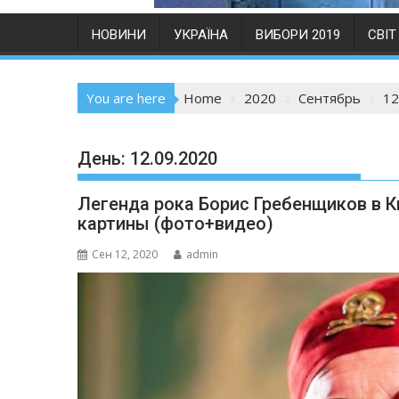
НОВИНИ
УКРАЇНА
ВИБОРИ 2019
СВІТ
You are here
Home
2020
Сентябрь
12
День:
12.09.2020
Легенда рока Борис Гребенщиков в К
картины (фото+видео)
Сен 12, 2020
admin