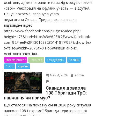
освітяни, адже потрапити на захід можуть тільки
«свої». Реєстрація на офлайн-участь — відсутня.
На це, зокрема, звернула увагу
педагогиня Оксана Придан, яка записала
відповідне відео.
https://www.facebook.com/plugins/video.php?
height=476&href=https%3A%2F%2Fwww.facebook.
com%2Freel%2F1301638285141817%2F&show_tex
t=false&width=267&t=0 Побачивши анонс,
освітянка захотіла...
Entertainment
Featured
Без рубрики
Новини
Статті
Україна
Май 4, 2026
admin
0
Скандал довкола
108-ї бригади ТрО:
навчання чи примус?
Що сталося: На початку січня 2026 року ситуація
навколо 108-ї окремої бригади територіальної