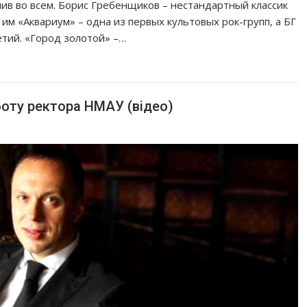
ив во всем. Борис Гребенщиков – нестандартный классик
 им «Аквариум» – одна из первых культовых рок-групп, а БГ
тий. «Город золотой» –…
оту ректора НМАУ (відео)