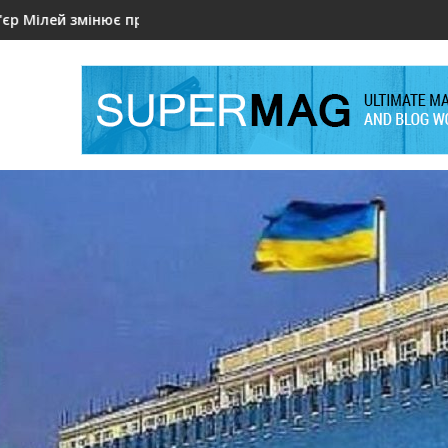
міну безпекової стратегії держави?
плати політиків під загрозою через державні борги
Мільйони донорської допомоги під підозрою: що
ФІФ