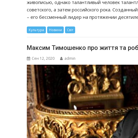
живописью, однако талантливый человек талантл
советского, а затем российского рока. Созданный
– его бессменный лидер на протяжении десятиле
Культура
Новини
Світ
Максим Тимошенко про життя та роб
Сен 12, 2020
admin