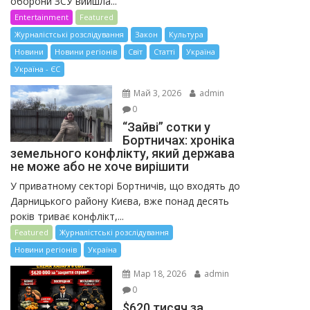
оборони ЗСУ вийшла...
Entertainment
Featured
Журналістські розслідування
Закон
Культура
Новини
Новини регіонів
Світ
Статті
Україна
Україна - ЄС
Май 3, 2026
admin
0
“Зайві” сотки у
Бортничах: хроніка
земельного конфлікту, який держава
не може або не хоче вирішити
У приватному секторі Бортничів, що входять до
Дарницького району Києва, вже понад десять
років триває конфлікт,...
Featured
Журналістські розслідування
Новини регіонів
Україна
Мар 18, 2026
admin
0
$620 тисяч за