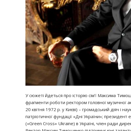
У сюжеті йдеться про історію сім’ї Максима Тимош
фрагменти роботи ректором головної музичної а
20 квітня 1972 р. у Києві) – громадський діяч і 
патріотичної фундації «Дні України»; президент е
(«Green Cross» Ukraine) в Україні, член ради дир
Ректор Максим Тимошенко підтримує юні таланти і 