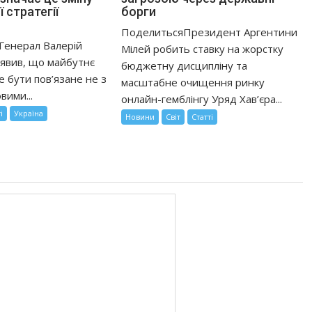
 стратегії
борги
ПоделитьсяПрезидент Аргентини
Генерал Валерій
Мілей робить ставку на жорстку
явив, що майбутнє
бюджетну дисципліну та
е бути пов’язане не з
масштабне очищення ринку
вими...
онлайн-гемблінгу Уряд Хав’єра...
і
Україна
Новини
Світ
Статті