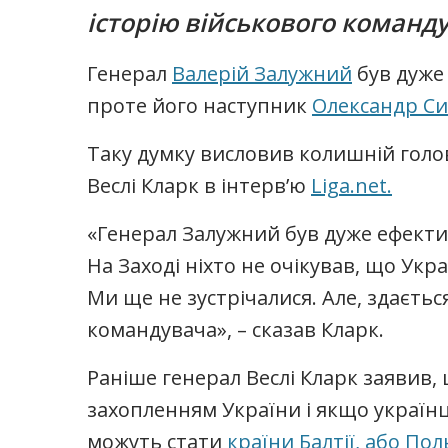
історію військового команд
Генерал
Валерій Залужний
був дуже
проте його наступник
Олександр С
Таку думку висловив колишній голо
Веслі Кларк в інтерв’ю
Liga.net.
«Генерал Залужний був дуже ефект
На Заході ніхто не очікував, що Укр
Ми ще не зустрічалися. Але, здаєтьс
командувача», – сказав Кларк.
Раніше генерал Веслі Кларк заявив,
захопленням України і якщо україн
можуть стати
країни Балтії, або Пол