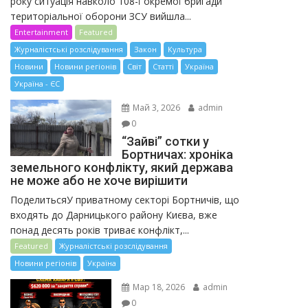
року ситуація навколо 108-ї окремої бригади
територіальної оборони ЗСУ вийшла...
Entertainment
Featured
Журналістські розслідування
Закон
Культура
Новини
Новини регіонів
Світ
Статті
Україна
Україна - ЄС
Май 3, 2026
admin
0
“Зайві” сотки у
Бортничах: хроніка
земельного конфлікту, який держава
не може або не хоче вирішити
ПоделитьсяУ приватному секторі Бортничів, що
входять до Дарницького району Києва, вже
понад десять років триває конфлікт,...
Featured
Журналістські розслідування
Новини регіонів
Україна
Мар 18, 2026
admin
0