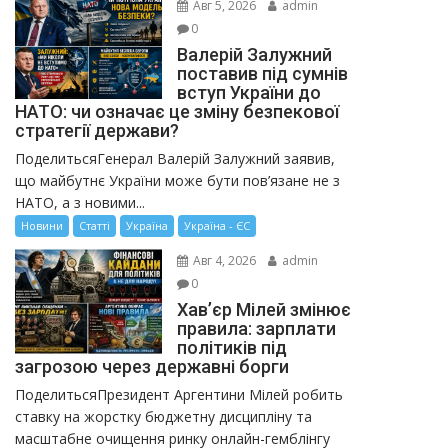
Авг 5, 2026
admin
0
Валерій Залужний
поставив під сумнів
вступ України до
НАТО: чи означає це зміну безпекової
стратегії держави?
ПоделитьсяГенерал Валерій Залужний заявив,
що майбутнє України може бути пов’язане не з
НАТО, а з новими...
Новини
Статті
Україна
Україна - ЄС
Авг 4, 2026
admin
0
Хав’єр Мілей змінює
правила: зарплати
політиків під
загрозою через державні борги
ПоделитьсяПрезидент Аргентини Мілей робить
ставку на жорстку бюджетну дисципліну та
масштабне очищення ринку онлайн-гемблінгу