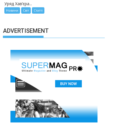
Уряд Хав’єра...
Новини
Світ
Статті
ADVERTISEMENT