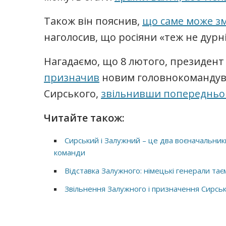
Також він пояснив,
що саме може зм
наголосив, що росіяни «теж не дурні
Нагадаємо, що 8 лютого, президен
призначив
новим головнокомандува
Сирського,
звільнивши попередньог
Читайте також:
Сирський і Залужний – це два воєначальники
команди
Відставка Залужного: німецькі генерали таєм
Звільнення Залужного і призначення Сирськ