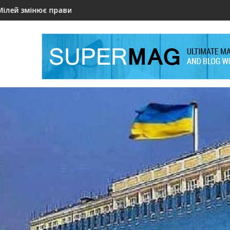
е зміну безпекової стратегії держави?
 зарплати політиків під загрозою через державні борги
Мільйони донорської допомоги під підозрою