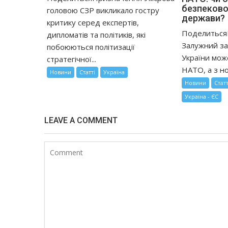
безпекової
головою СЗР викликало гостру
держави?
критику серед експертів,
Поделиться
дипломатів та політиків, які
Залужний за
побоюються політизації
України мож
стратегічної...
НАТО, а з но
Новини
Статті
Україна
Новини
Статт
Україна - ЄС
LEAVE A COMMENT