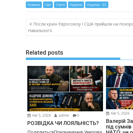
Новини
Світ
Статті
Україна
Україна - ЄС
Навигация
Посли країн Євросоюзу і США прийшли на похор
по
Навального
записям
Related posts
Авг 5, 2026
Авг 5, 2026
admin
0
Валерій З
РОЗВІДКА ЧИ ЛОЯЛЬНІСТЬ?
під сумнів
ПоделитьсяПризначення Умєрова
НАТО: чи о