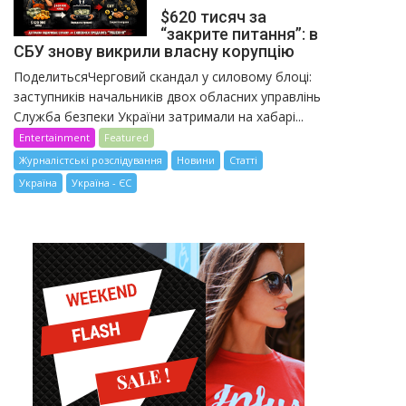
$620 тисяч за
“закрите питання”: в
СБУ знову викрили власну корупцію
ПоделитьсяЧерговий скандал у силовому блоці:
заступників начальників двох обласних управлінь
Служба безпеки України затримали на хабарі...
Entertainment
Featured
Журналістські розслідування
Новини
Статті
Україна
Україна - ЄС