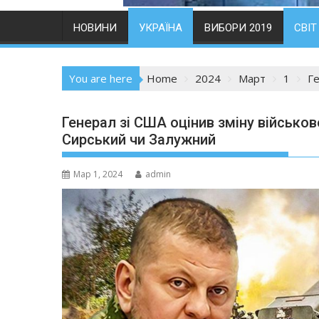
НОВИНИ
УКРАЇНА
ВИБОРИ 2019
СВІТ
You are here
Home
2024
Март
1
Ге
Генерал зі США оцінив зміну військов
Сирський чи Залужний
Мар 1, 2024
admin