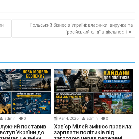
он
Польський бізнес в Україні: власники, виручка та
“російський слід” в діяльності
admin
0
Авг 4, 2026
admin
0
алужний поставив
Хав’єр Мілей змінює правила:
 вступ України до
зарплати політиків під
значає це зміну
загрозою через державні