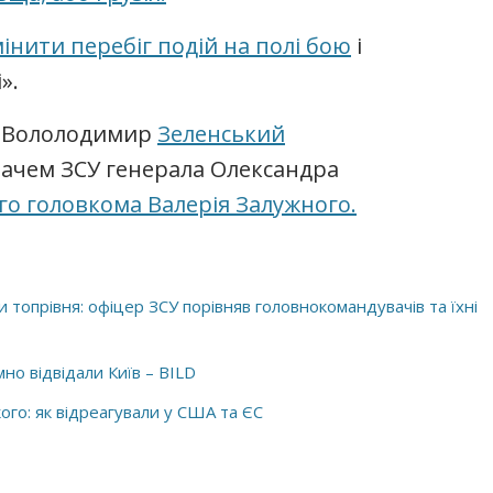
інити перебіг подій на полі бою
і
».
т Вололодимир
Зеленський
чем ЗСУ генерала Олександра
о головкома Валерія Залужного.
 топрівня: офіцер ЗСУ порівняв головнокомандувачів та їхні
но відвідали Київ – BILD
ого: як відреагували у США та ЄС