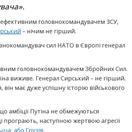
увача».
 ефективним головнокомандувачем ЗСУ,
ирський
– нічим не гірший.
внокомандувач сил НАТО в Європі генерал
ивним головнокомандувачем Збройних Сил.
аїна виживе. Генерал Сирський – не гірший.
я, він має дуже успішну історію військового
 що амбіції Путіна не обмежуються
ці програють, наступною жертвою агресії
ьща, або Грузія.