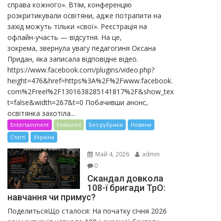
справа кожного». Втім, конференцію
розкритикували освітяни, адже потрапити на
захід можуть тільки «свої». Реєстрація на
офлайн-участь — відсутня. На це,
зокрема, звернула увагу педагогиня Оксана
Придан, яка записала відповідне відео.
https://www.facebook.com/plugins/video.php?
height=476&href=https%3A%2F%2Fwww.facebook.
com%2Freel%2F1301638285141817%2F&show_tex
t=false&width=267&t=0 Побачивши анонс,
освітянка захотіла...
Entertainment
Featured
Без рубрики
Новини
Статті
Україна
Май 4, 2026
admin
0
Скандал довкола
108-ї бригади ТрО:
навчання чи примус?
ПоделитьсяЩо сталося: На початку січня 2026