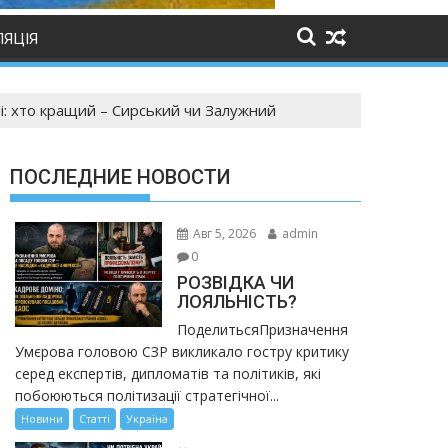
ЛЯЦІЯ
ні: хто кращий – Сирський чи Залужний
ПОСЛЕДНИЕ НОВОСТИ
Авг 5, 2026
admin
0
РОЗВІДКА ЧИ
ЛОЯЛЬНІСТЬ?
ПоделитьсяПризначення
Умєрова головою СЗР викликало гостру критику
серед експертів, дипломатів та політиків, які
побоюються політизації стратегічної...
Новини
Статті
Україна