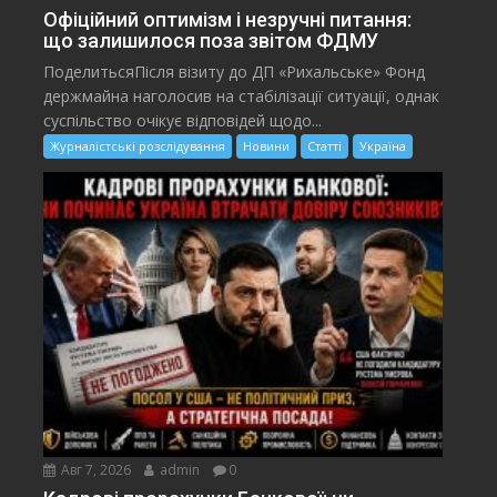
Офіційний оптимізм і незручні питання:
що залишилося поза звітом ФДМУ
ПоделитьсяПісля візиту до ДП «Рихальське» Фонд
держмайна наголосив на стабілізації ситуації, однак
суспільство очікує відповідей щодо...
Журналістські розслідування
Новини
Статті
Україна
Авг 7, 2026
admin
0