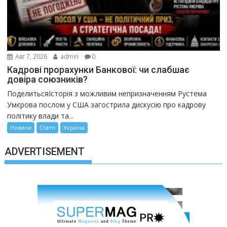
Авг 7, 2026
admin
0
Кадрові прорахунки Банкової: чи слабшає
довіра союзників?
ПоделитьсяІсторія з можливим непризначенням Рустема
Умєрова послом у США загострила дискусію про кадрову
політику влади та...
Новини
Статті
Україна
ADVERTISEMENT