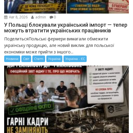
Авг 8, 2026
admin
0
У Польщі блокували український імпорт — тепер
можуть втратити українських працівників
ПоделитьсяПольські фермери вимагали обмежити
українську продукцію, але новий виклик для польської
економіки може прийти з іншого...
Новини
Світ
Статті
Україна
Україна - ЄС