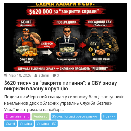
Мар 18, 2026
admin
0
$620 тисяч за “закрите питання”: в СБУ знову
викрили власну корупцію
ПоделитьсяЧерговий скандал у силовому блоці: заступників
начальників двох обласних управлінь Служба безпеки
України затримали на хабарі...
Entertainment
Featured
Журналістські розслідування
Новини
Статті
Україна
Україна - ЄС