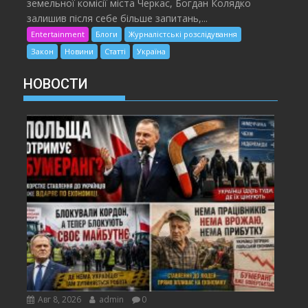
земельної комісії міста Черкас, Богдан Колядко
залишив після себе більше запитань,...
Entertainment
Блоги
Журналістські розслідування
Закон
Новини
Статті
Україна
НОВОСТИ
Авг 8, 2026
admin
0