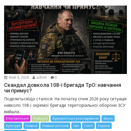
Май 4, 2026
admin
0
Скандал довкола 108-ї бригади ТрО: навчання
чи примус?
ПоделитьсяЩо сталося: На початку січня 2026 року ситуація
навколо 108-ї окремої бригади територіальної оборони ЗСУ
вийшла...
Entertainment
Featured
Журналістські розслідування
Закон
Культура
Новини
Новини регіонів
Світ
Статті
Україна