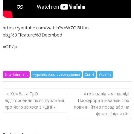
https://youtube.com/watch?v=W7OGUfV-
bbg%3Ffeature%3Doembed
«ОРД»
Entertainment
Журналістські розслідування
Статті
Україна
Навигация
Комбата ТрО
Хто інвалід – я інвалід!
по
відсторонили після публікації
Прокурори з інвалідністю
записям
про його зв’язки з «ДНР»
повинні йти з посад або на
фронт (відео)