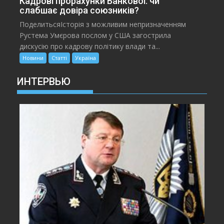
Кадрові прорахунки Банкової: чи
слабшає довіра союзників?
ПоделитьсяІсторія з можливим непризначенням
Рустема Умєрова послом у США загострила
дискусію про кадрову політику влади та...
Новини
Статті
Україна
ИНТЕРВЬЮ