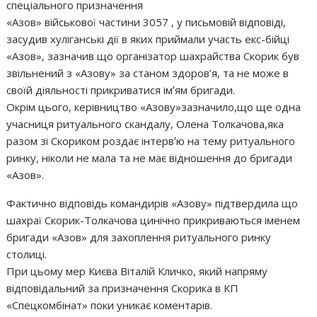
спеціального призначення
«Азов» військової частини 3057 , у письмовій відповіді,
засудив хуліганські дії в яких приймали участь екс-бійці
«Азов», зазначив що організатор шахрайства Скорик був
звільнений з «Азову» за станом здоров’я, та не може в
своїй діяльності прикриватися імʼям бригади.
Окрім цього, керівництво «Азову»зазначило,що ще одна
учасниця ритуального скандалу, Олена Толкачова,яка
разом зі Скориком роздає інтервʼю на тему ритуального
ринку, ніколи не мала та не має відношення до бригади
«Азов».
Фактично відповідь командирів «Азову» підтвердила що
шахраї Скорик-Толкачова цинічно прикриваються іменем
бригади «Азов» для захоплення ритуального ринку
столиці.
При цьому мер Києва Віталій Кличко, який напряму
відповідальний за призначення Скорика в КП
«Спецкомбінат» поки уникає коментарів.