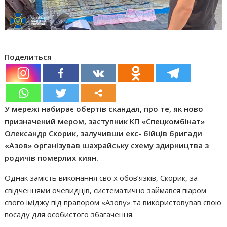
Поделиться
У мережі набирає обертів скандал, про те, як ново
призначений мером, заступник КП «Спецкомбінат»
Олександр Скорик, залучивши екс- бійців бригади
«Азов» організував шахрайську схему здирництва з
родичів померлих киян.
Однак замість виконання своїх обов’язків, Скорик, за
свідченнями очевидців, систематично займався піаром
свого іміджу під прапором «Азову» та використовував свою
посаду для особистого збагачення.