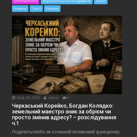
Entertainment
Журналістські розслідування
Закон
Новини
Статті
Україна
Май 28, 2026
admin
0
Черкаський Корейко, Богдан Колядко:
земельний маестро зник за обрієм чи
просто змінив адресу? – розслідування
ч.1
ПоделитьсяАбо як колишній впливовий функціонер