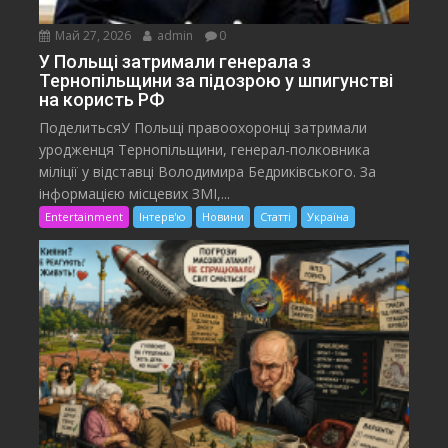
Май 27, 2026
admin
0
У Польщі затримали генерала з
Тернопільщини за підозрою у шпигунстві
на користь РФ
ПоделитьсяУ Польщі правоохоронці затримали
уродженця Тернопільщини, генерал-полковника
міліції у відставці Володимира Бедриківського. За
інформацією місцевих ЗМІ,...
Entertainment
Інтерв'ю
Новини
Статті
Україна