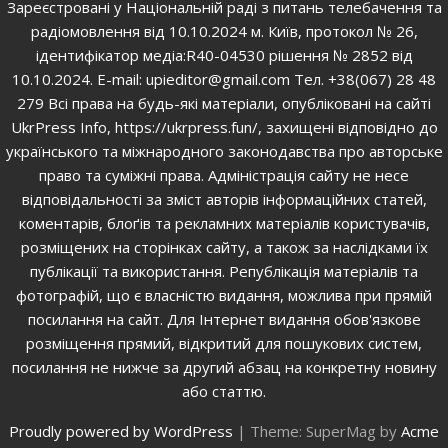
Зареєстровані у Національній раді з питань телебачення та
радіомовлення від 10.10.2024 м. Київ, протокол № 26,
ідентифікатор медіа:R40-04530 рішення № 2852 від
10.10.2024. E-mail: upieditor@gmail.com Тел. +38(067) 28 48
279 Всі права на будь-які матеріали, опубліковані на сайті
UkrPress Info, https://ukrpress.fun/, захищені відповідно до
українського та міжнародного законодавства про авторське
право та суміжні права. Адміністрація сайту не несе
відповідальності за зміст авторів інформаційних статей,
коментарів, блоґів та рекламних матеріалів користувачів,
розміщених на сторінках сайту, а також за наслідками їх
публікації та використання. Републікація матеріалів та
фотографій, що є власністю видання, можлива при прямій
посилання на сайт. Для Інтернет видання обов'язкове
розміщення прямий, відкритий для пошукових систем,
посилання не нижче за другий абзац на конкретну новину
або статтю.
Proudly powered by WordPress
|
Theme: SuperMag by
Acme