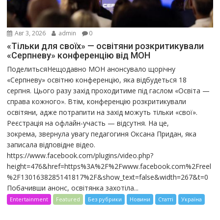
Авг 3, 2026
admin
0
«Тільки для своїх» — освітяни розкритикували
«Серпневу» конференцію від МОН
ПоделитьсяНещодавно МОН анонсувало щорічну
«Серпневу» освітню конференцію, яка відбудеться 18
серпня. Цього разу захід проходитиме під гаслом «Освіта —
справа кожного». Втім, конференцію розкритикували
освітяни, адже потрапити на захід можуть тільки «свої».
Реєстрація на офлайн-участь — відсутня. На це,
зокрема, звернула увагу педагогиня Оксана Придан, яка
записала відповідне відео.
https://www.facebook.com/plugins/video.php?
height=476&href=https%3A%2F%2Fwww.facebook.com%2Freel
%2F1301638285141817%2F&show_text=false&width=267&t=0
Побачивши анонс, освітянка захотіла...
Entertainment
Featured
Без рубрики
Новини
Статті
Україна