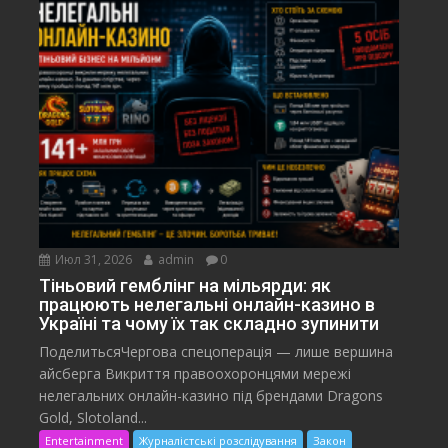
Июл 31, 2026
admin
0
Тіньовий гемблінг на мільярди: як
працюють нелегальні онлайн-казино в
Україні та чому їх так складно зупинити
ПоделитьсяЧергова спецоперація — лише вершина
айсберга Викриття правоохоронцями мережі
нелегальних онлайн-казино під брендами Dragons
Gold, Slotoland...
Entertainment
Журналістські розслідування
Закон