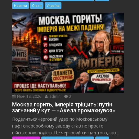
Новини
Статті
Україна
Июн 18, 2026
admin
0
Москва горить, імперія тріщить: путін
загнаний у кут — «Акела промахнувся»
ПоделитьсяЧерговий удар по Московському
нафтопереробному заводу став не просто
військовою подією. Це черговий сигнал того, що...