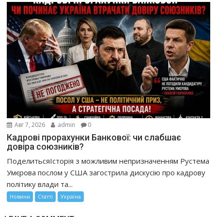
Авг 7, 2026
admin
0
Кадрові прорахунки Банкової: чи слабшає
довіра союзників?
ПоделитьсяІсторія з можливим непризначенням Рустема
Умєрова послом у США загострила дискусію про кадрову
політику влади та...
Новини
Статті
Україна