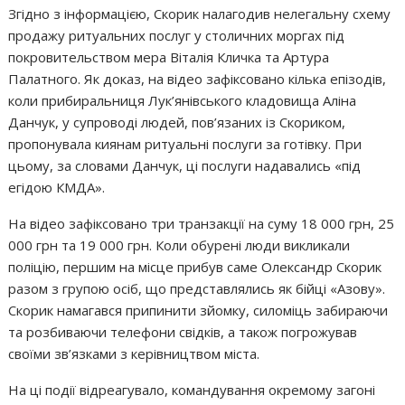
Згідно з інформацією, Скорик налагодив нелегальну схему
продажу ритуальних послуг у столичних моргах під
покровительством мера Віталія Кличка та Артура
Палатного. Як доказ, на відео зафіксовано кілька епізодів,
коли прибиральниця Лук’янівського кладовища Аліна
Данчук, у супроводі людей, пов’язаних із Скориком,
пропонувала киянам ритуальні послуги за готівку. При
цьому, за словами Данчук, ці послуги надавались «під
егідою КМДА».
На відео зафіксовано три транзакції на суму 18 000 грн, 25
000 грн та 19 000 грн. Коли обурені люди викликали
поліцію, першим на місце прибув саме Олександр Скорик
разом з групою осіб, що представлялись як бійці «Азову».
Скорик намагався припинити зйомку, силоміць забираючи
та розбиваючи телефони свідків, а також погрожував
своїми зв’язками з керівництвом міста.
На ці події відреагувало, командування окремому загоні