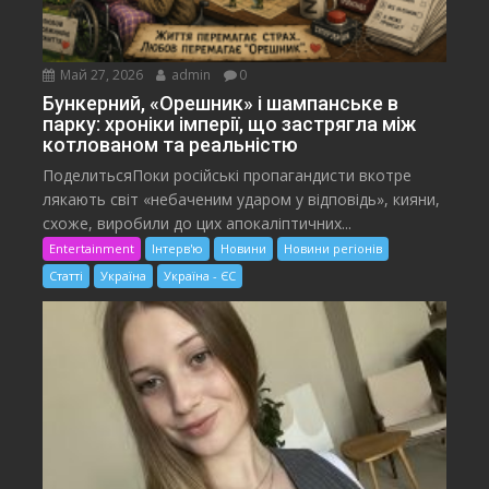
Май 27, 2026
admin
0
Бункерний, «Орешник» і шампанське в
парку: хроніки імперії, що застрягла між
котлованом та реальністю
ПоделитьсяПоки російські пропагандисти вкотре
лякають світ «небаченим ударом у відповідь», кияни,
схоже, виробили до цих апокаліптичних...
Entertainment
Інтерв'ю
Новини
Новини регіонів
Статті
Україна
Україна - ЄС