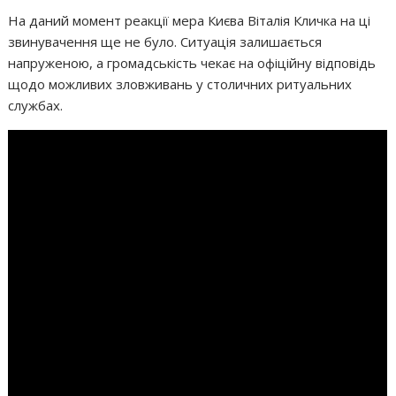
На даний момент реакції мера Києва Віталія Кличка на ці
звинувачення ще не було. Ситуація залишається
напруженою, а громадськість чекає на офіційну відповідь
щодо можливих зловживань у столичних ритуальних
службах. ‎