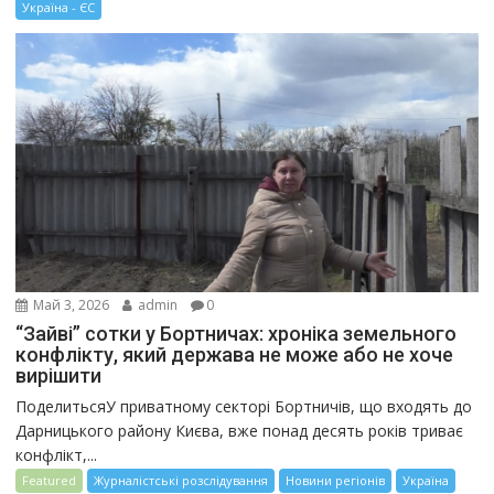
Україна - ЄС
Май 3, 2026
admin
0
“Зайві” сотки у Бортничах: хроніка земельного
конфлікту, який держава не може або не хоче
вирішити
ПоделитьсяУ приватному секторі Бортничів, що входять до
Дарницького району Києва, вже понад десять років триває
конфлікт,...
Featured
Журналістські розслідування
Новини регіонів
Україна