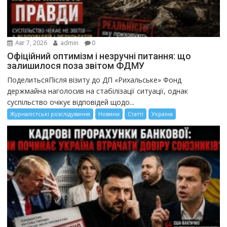
Авг 7, 2026
admin
0
Офіційний оптимізм і незручні питання: що
залишилося поза звітом ФДМУ
ПоделитьсяПісля візиту до ДП «Рихальське» Фонд
держмайна наголосив на стабілізації ситуації, однак
суспільство очікує відповідей щодо...
Журналістські розслідування
Новини
Статті
Україна