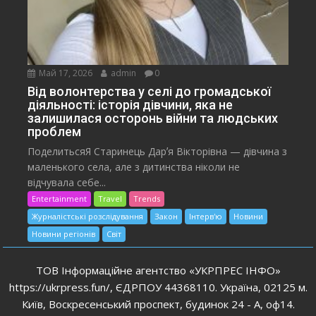
Май 17, 2026
admin
0
Від волонтерства у селі до громадської
діяльності: історія дівчини, яка не
залишилася осторонь війни та людських
проблем
ПоделитьсяЯ Старинець Дарʼя Вікторівна — дівчина з
маленького села, але з дитинства ніколи не
відчувала себе...
Entertainment
Travel
Trends
Журналістські розслідування
Закон
Інтерв'ю
Новини
Новини регіонів
Світ
ТОВ Інформаційне агентство «УКРПРЕС ІНФО»
https://ukrpress.fun/, ЄДРПОУ 44368110. Україна, 02125 м.
Київ, Воскресенський проспект, будинок 24 - А, оф14.