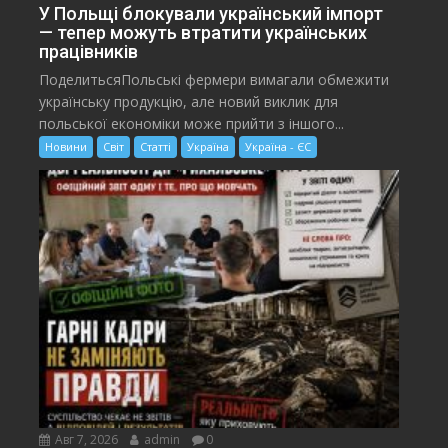
У Польщі блокували український імпорт
— тепер можуть втратити українських
працівників
ПоделитьсяПольські фермери вимагали обмежити
українську продукцію, але новий виклик для
польської економіки може прийти з іншого...
Новини
Світ
Статті
Україна
Україна - ЄС
Авг 7, 2026
admin
0