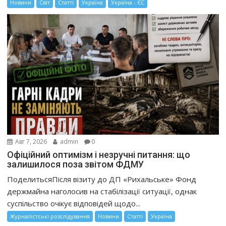
Новини
Світ
Статті
Україна
Україна - ЄС
Авг 7, 2026
admin
0
Офіційний оптимізм і незручні питання: що
залишилося поза звітом ФДМУ
ПоделитьсяПісля візиту до ДП «Рихальське» Фонд
держмайна наголосив на стабілізації ситуації, однак
суспільство очікує відповідей щодо...
Журналістські розслідування
Новини
Статті
Україна