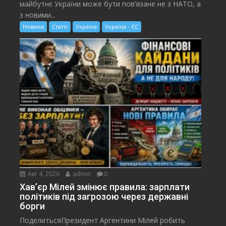
майбутнє України може бути пов’язане не з НАТО, а
з новими...
Новини
Статті
Україна
Україна - ЄС
Авг 4, 2026
admin
0
Хав’єр Мілей змінює правила: зарплати
політиків під загрозою через державні
борги
ПоделитьсяПрезидент Аргентини Мілей робить