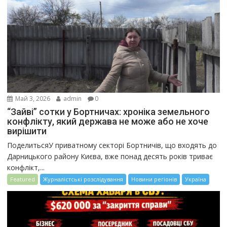
Май 3, 2026
admin
0
“Зайві” сотки у Бортничах: хроніка земельного
конфлікту, який держава не може або не хоче
вирішити
ПоделитьсяУ приватному секторі Бортничів, що входять до
Дарницького району Києва, вже понад десять років триває
конфлікт,...
Featured
Журналістські розслідування
Новини регіонів
Україна