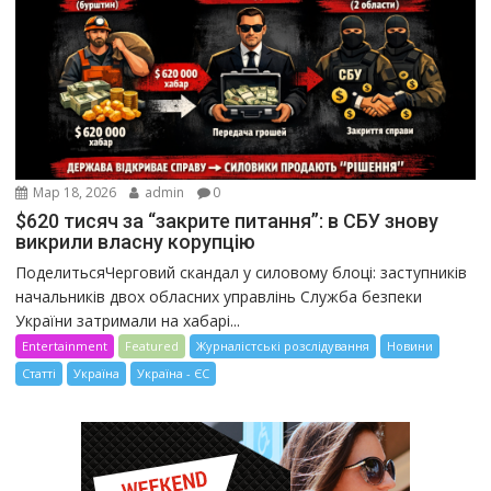
Мар 18, 2026
admin
0
$620 тисяч за “закрите питання”: в СБУ знову
викрили власну корупцію
ПоделитьсяЧерговий скандал у силовому блоці: заступників
начальників двох обласних управлінь Служба безпеки
України затримали на хабарі...
Entertainment
Featured
Журналістські розслідування
Новини
Статті
Україна
Україна - ЄС