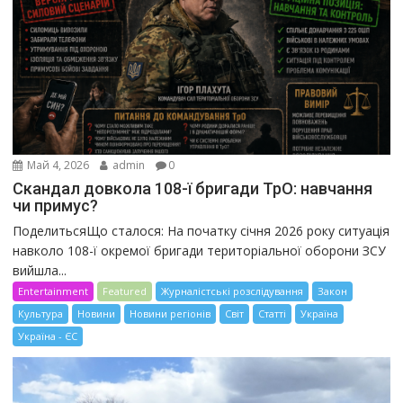
Май 4, 2026
admin
0
Скандал довкола 108-ї бригади ТрО: навчання
чи примус?
ПоделитьсяЩо сталося: На початку січня 2026 року ситуація
навколо 108-ї окремої бригади територіальної оборони ЗСУ
вийшла...
Entertainment
Featured
Журналістські розслідування
Закон
Культура
Новини
Новини регіонів
Світ
Статті
Україна
Україна - ЄС