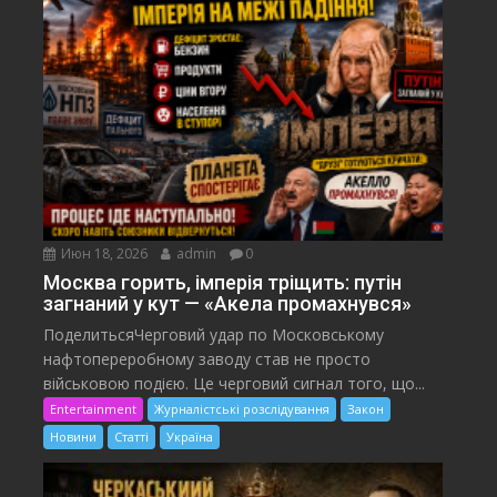
Июн 18, 2026
admin
0
Москва горить, імперія тріщить: путін
загнаний у кут — «Акела промахнувся»
ПоделитьсяЧерговий удар по Московському
нафтопереробному заводу став не просто
військовою подією. Це черговий сигнал того, що...
Entertainment
Журналістські розслідування
Закон
Новини
Статті
Україна