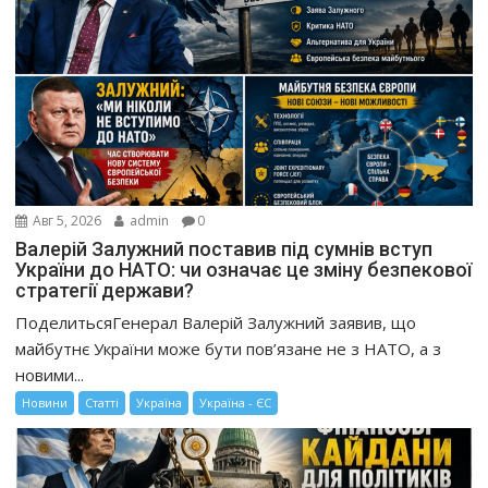
Авг 5, 2026
admin
0
Валерій Залужний поставив під сумнів вступ
України до НАТО: чи означає це зміну безпекової
стратегії держави?
ПоделитьсяГенерал Валерій Залужний заявив, що
майбутнє України може бути пов’язане не з НАТО, а з
новими...
Новини
Статті
Україна
Україна - ЄС