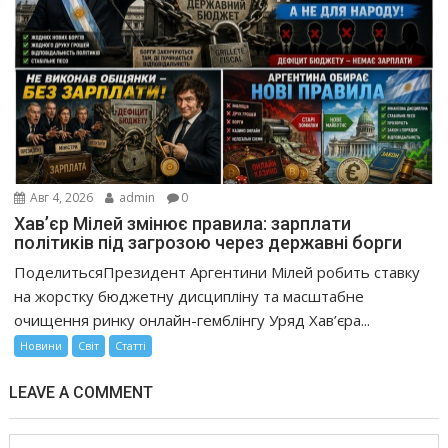
Авг 4, 2026
admin
0
Хав’єр Мілей змінює правила: зарплати
політиків під загрозою через державні борги
ПоделитьсяПрезидент Аргентини Мілей робить ставку
на жорстку бюджетну дисципліну та масштабне
очищення ринку онлайн-гемблінгу Уряд Хав’єра...
Новини
Світ
Статті
LEAVE A COMMENT