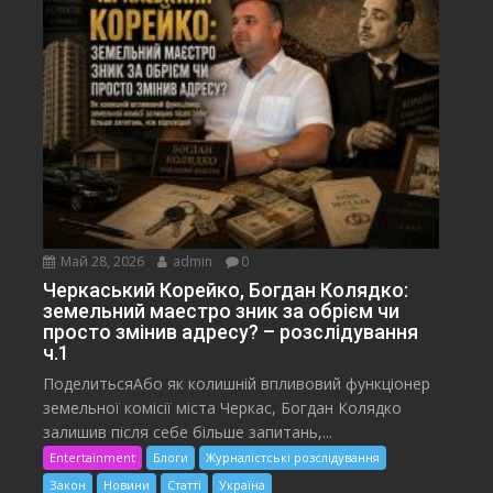
Май 28, 2026
admin
0
Черкаський Корейко, Богдан Колядко:
земельний маестро зник за обрієм чи
просто змінив адресу? – розслідування
ч.1
ПоделитьсяАбо як колишній впливовий функціонер
земельної комісії міста Черкас, Богдан Колядко
залишив після себе більше запитань,...
Entertainment
Блоги
Журналістські розслідування
Закон
Новини
Статті
Україна