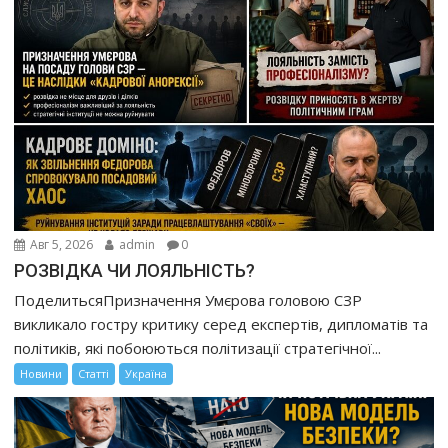
Авг 5, 2026
admin
0
РОЗВІДКА ЧИ ЛОЯЛЬНІСТЬ?
ПоделитьсяПризначення Умєрова головою СЗР
викликало гостру критику серед експертів, дипломатів та
політиків, які побоюються політизації стратегічної...
Новини
Статті
Україна