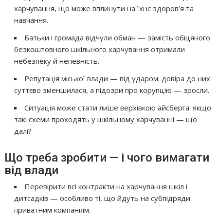
харчування, що може вплинути на їхнє здоров’я та
навчання.
Батьки і громада відчули обман — замість обіцяного
безкоштовного шкільного харчування отримали
небезпеку й непевність.
Репутація міської влади — під ударом: довіра до них
суттєво зменшилася, а підозри про корупцію — зросли.
Ситуація може стати лише верхівкою айсберга: якщо
такі схеми проходять у шкільному харчуванні — що
далі?
Що треба зробити — і чого вимагати
від влади
Перевірити всі контракти на харчування шкіл і
дитсадків — особливо ті, що йдуть на субпідряди
приватним компаніям.