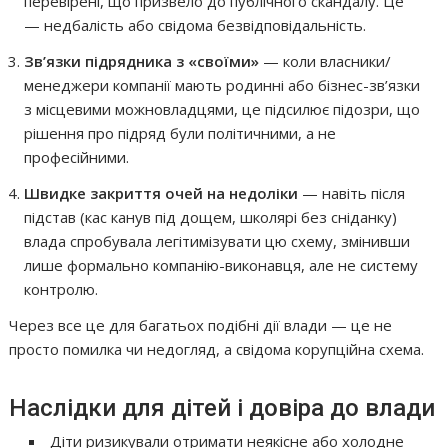
перевірені, що призвело до публічного скандалу. Це
— недбалість або свідома безвідповідальність.
Зв’язки підрядника з «своїми»
— коли власники/
менеджери компанії мають родинні або бізнес-зв’язки
з місцевими можновладцями, це підсилює підозри, що
рішення про підряд були політичними, а не
професійними.
Швидке закриття очей на недоліки
— навіть після
підстав (кас канув під дощем, школярі без сніданку)
влада спробувала легітимізувати цю схему, змінивши
лише формально компанію-виконавця, але не систему
контролю.
Через все це для багатьох подібні дії влади — це не
просто помилка чи недогляд, а свідома корупційна схема.
Наслідки для дітей і довіра до влади
Діти ризикували отримати неякісне або холодне