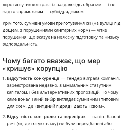
«протягнути» контракт із заздалегідь обраним — і не
надто спроможним — субпідрядником.
Крім того, сумнівні умови приготування їжі (на вулиці під
дощем, з порушеннями санітарних норм) — чітке
порушення, що вказує на неякісну підготовку та низьку
відповідальність.
Чому багато вважає, що мер
«кришує» корупцію
Відсутність конкуренції
— тендер виграла компанія,
зареєстрована недавно, з мінімальним статутним
капіталом, і без альтернативних пропозицій. То чому
саме вона? Такий вибір виглядає сумнівним і типовим
для схем, де «вигідний підряд» дають «своїм».
Відсутність контролю та перевірок
— навіть базові
речі (як, де готують їжу) не були передбачені або