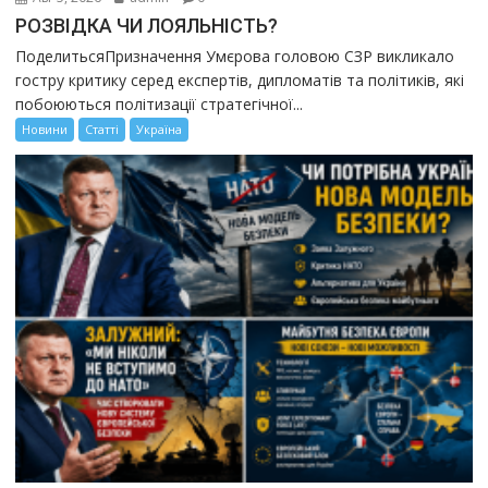
РОЗВІДКА ЧИ ЛОЯЛЬНІСТЬ?
ПоделитьсяПризначення Умєрова головою СЗР викликало
гостру критику серед експертів, дипломатів та політиків, які
побоюються політизації стратегічної...
Новини
Статті
Україна