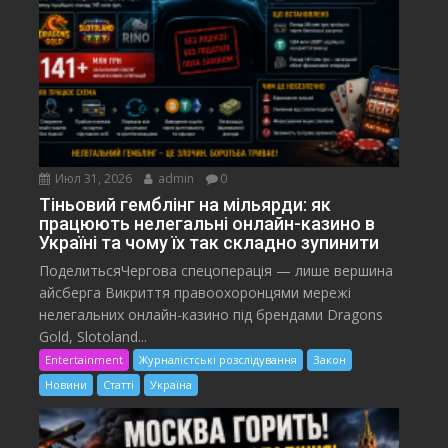
Июл 31, 2026
admin
0
Тіньовий гемблінг на мільярди: як
працюють нелегальні онлайн-казино в
Україні та чому їх так складно зупинити
ПоделитьсяЧергова спецоперація — лише вершина
айсберга Викриття правоохоронцями мережі
нелегальних онлайн-казино під брендами Dragons
Gold, Slotoland...
Entertainment
Журналістські розслідування
Закон
Новини
Статті
Україна