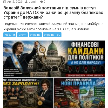
Авг 5, 2026
admin
0
Валерій Залужний поставив під сумнів вступ
України до НАТО: чи означає це зміну безпекової
стратегії держави?
ПоделитьсяГенерал Валерій Залужний заявив, що майбутнє
України може бути пов’язане не з НАТО, а з новими...
Новини
Статті
Україна
Україна - ЄС