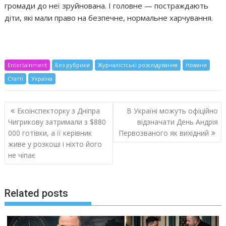
громади до неї зруйнована. І головне — постраждають
діти, які мали право на безпечне, нормальне харчування.
Entertainment
Без рубрики
Журналістські розслідування
Новини
Статті
Україна
Навигация
Екоінспекторку з Дніпра
В Україні можуть офіційно
по
Чигрикову затримали з $880
відзначати День Андрія
записям
000 готівки, а її керівник
Первозваного як вихідний
живе у розкоші і ніхто його
не чіпає
Related posts