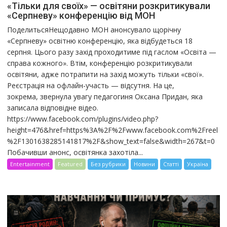
«Тільки для своїх» — освітяни розкритикували
«Серпневу» конференцію від МОН
ПоделитьсяНещодавно МОН анонсувало щорічну
«Серпневу» освітню конференцію, яка відбудеться 18
серпня. Цього разу захід проходитиме під гаслом «Освіта —
справа кожного». Втім, конференцію розкритикували
освітяни, адже потрапити на захід можуть тільки «свої».
Реєстрація на офлайн-участь — відсутня. На це,
зокрема, звернула увагу педагогиня Оксана Придан, яка
записала відповідне відео.
https://www.facebook.com/plugins/video.php?
height=476&href=https%3A%2F%2Fwww.facebook.com%2Freel
%2F1301638285141817%2F&show_text=false&width=267&t=0
Побачивши анонс, освітянка захотіла...
Entertainment
Featured
Без рубрики
Новини
Статті
Україна