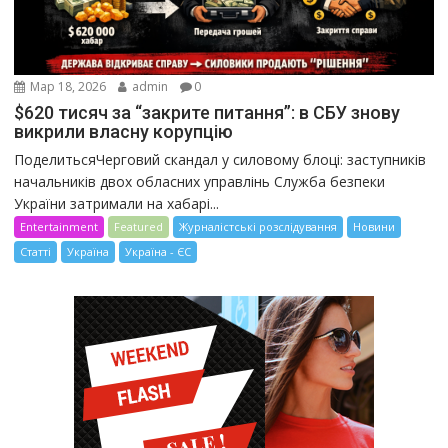
Мар 18, 2026
admin
0
$620 тисяч за “закрите питання”: в СБУ знову
викрили власну корупцію
ПоделитьсяЧерговий скандал у силовому блоці: заступників
начальників двох обласних управлінь Служба безпеки
України затримали на хабарі...
Entertainment
Featured
Журналістські розслідування
Новини
Статті
Україна
Україна - ЄС