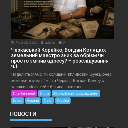
Май 28, 2026
admin
0
Черкаський Корейко, Богдан Колядко:
земельний маестро зник за обрієм чи
просто змінив адресу? – розслідування
ч.1
ПоделитьсяАбо як колишній впливовий функціонер
земельної комісії міста Черкас, Богдан Колядко
залишив після себе більше запитань,...
Entertainment
Блоги
Журналістські розслідування
Закон
Новини
Статті
Україна
НОВОСТИ