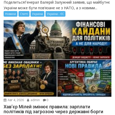
ПоделитьсяГенерал Валерій Залужний заявив, що майбутнє
України може бути пов’язане не з НАТО, а з новими...
Новини
Статті
Україна
Україна - ЄС
Авг 4, 2026
admin
0
Хав’єр Мілей змінює правила: зарплати
політиків під загрозою через державні борги