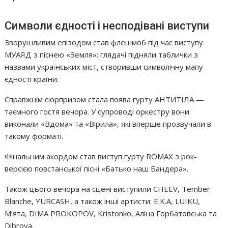
Символи єдності і несподівані виступи
Зворушливим епізодом став флешмоб під час виступу
МУАЯД з піснею «Земля»: глядачі підняли таблички з
назвами українських міст, створивши символічну мапу
єдності країни.
Справжнім сюрпризом стала поява гурту АНТИТІЛА —
таємного гостя вечора. У супроводі оркестру вони
виконали «Вдома» та «Вірила», які вперше прозвучали в
такому форматі.
Фінальним акордом став виступ гурту ROMAX з рок-
версією повстанської пісні «Батько наш Бандера».
Також цього вечора на сцені виступили CHEEV, Tember
Blanche, YURCASH, а також інші артисти: E.K.A, LUIKU,
М’ята, DIMA PROKOPOV, Kristonko, Аліна Горбатовська та
Dibrova.