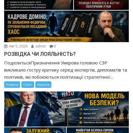
Авг 5, 2026
admin
0
РОЗВІДКА ЧИ ЛОЯЛЬНІСТЬ?
ПоделитьсяПризначення Умєрова головою СЗР
викликало гостру критику серед експертів, дипломатів та
політиків, які побоюються політизації стратегічної...
Новини
Статті
Україна