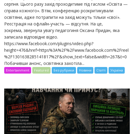
серпня. Цього разу захід проходитиме під гаслом «Освіта —
справа кожного». Втім, конференцію розкритикували
освітяни, адже потрапити на захід можуть тільки «свої».
Реєстрація на офлайн-участь — відсутня. На це,
зокрема, звернула увагу педагогиня Оксана Придан, яка
записала відповідне відео.
https://www.facebook.com/plugins/video.php?
height=476&href=https%3A%2F%2Fwww.facebook.com%2Freel
%2F1301638285141817%2F&show_text=false&width=267&t=0
Побачивши анонс, освітянка захотіла...
Entertainment
Featured
Без рубрики
Новини
Статті
Україна