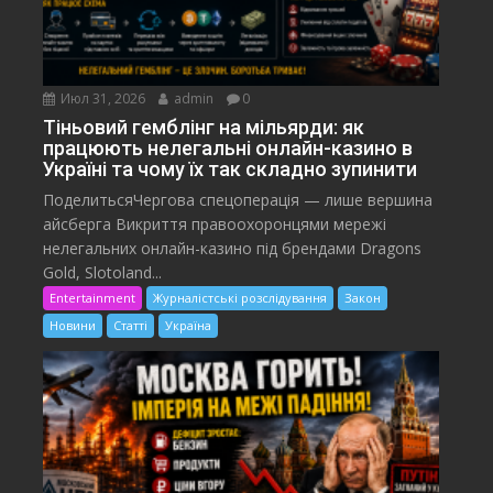
Июл 31, 2026
admin
0
Тіньовий гемблінг на мільярди: як
працюють нелегальні онлайн-казино в
Україні та чому їх так складно зупинити
ПоделитьсяЧергова спецоперація — лише вершина
айсберга Викриття правоохоронцями мережі
нелегальних онлайн-казино під брендами Dragons
Gold, Slotoland...
Entertainment
Журналістські розслідування
Закон
Новини
Статті
Україна