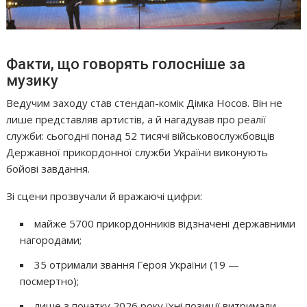
Факти, що говорять голосніше за
музику
Ведучим заходу став стендап-комік Дімка Носов. Він не
лише представляв артистів, а й нагадував про реалії
служби: сьогодні понад 52 тисячі військовослужбовців
Державної прикордонної служби України виконують
бойові завдання.
Зі сцени прозвучали й вражаючі цифри:
майже 5700 прикордонників відзначені державними
нагородами;
35 отримали звання Героя України (19 —
посмертно);
лише з початку 2026 року їхні позиції витримали