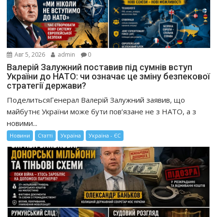
Авг 5, 2026
admin
0
Валерій Залужний поставив під сумнів вступ
України до НАТО: чи означає це зміну безпекової
стратегії держави?
ПоделитьсяГенерал Валерій Залужний заявив, що
майбутнє України може бути пов’язане не з НАТО, а з
новими...
Новини
Статті
Україна
Україна - ЄС