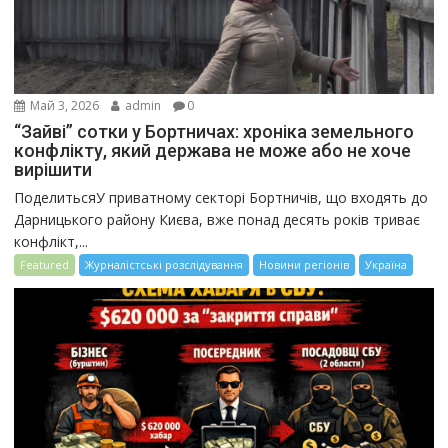
Май 3, 2026
admin
0
“Зайві” сотки у Бортничах: хроніка земельного
конфлікту, який держава не може або не хоче
вирішити
ПоделитьсяУ приватному секторі Бортничів, що входять до
Дарницького району Києва, вже понад десять років триває
конфлікт,...
Featured
Журналістські розслідування
Новини регіонів
Україна