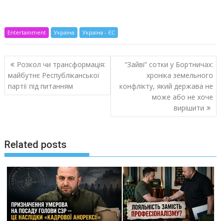
Entertainment
Україна
Україна - ЄС
Навигация
Розкол чи трансформація:
“Зайві” сотки у Бортничах:
по
майбутнє Республіканської
хроніка земельного
записям
партії під питанням
конфлікту, який держава не
може або не хоче
вирішити
Related posts