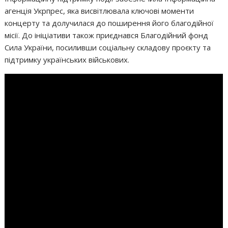
агенція Укрпрес, яка висвітлювала ключові моменти
концерту та долучилася до поширення його благодійної
місії. До ініціативи також приєднався Благодійний фонд
Сила України, посиливши соціальну складову проєкту та
підтримку українських військових.