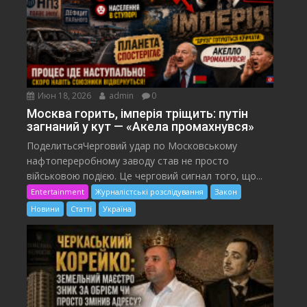
Июн 18, 2026
admin
0
Москва горить, імперія тріщить: путін
загнаний у кут — «Акела промахнувся»
ПоделитьсяЧерговий удар по Московському
нафтопереробному заводу став не просто
військовою подією. Це черговий сигнал того, що...
Entertainment
Журналістські розслідування
Закон
Новини
Статті
Україна