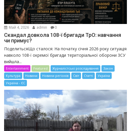
Май 4, 2026
admin
0
Скандал довкола 108-ї бригади ТрО: навчання
чи примус?
ПоделитьсяЩо сталося: На початку січня 2026 року ситуація
навколо 108-ї окремої бригади територіальної оборони ЗСУ
вийшла...
Entertainment
Featured
Журналістські розслідування
Закон
Культура
Новини
Новини регіонів
Світ
Статті
Україна
Україна - ЄС