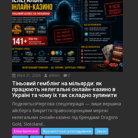
Июл 31, 2026
admin
0
Тіньовий гемблінг на мільярди: як
працюють нелегальні онлайн-казино в
Україні та чому їх так складно зупинити
ПоделитьсяЧергова спецоперація — лише вершина
айсберга Викриття правоохоронцями мережі
нелегальних онлайн-казино під брендами Dragons
Gold, Slotoland...
Entertainment
Журналістські розслідування
Закон