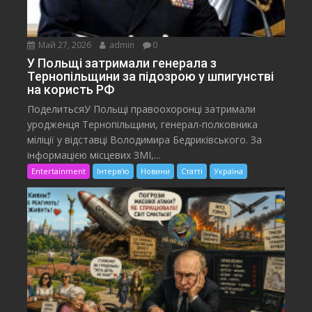
Май 27, 2026
admin
0
У Польщі затримали генерала з
Тернопільщини за підозрою у шпигунстві
на користь РФ
ПоделитьсяУ Польщі правоохоронці затримали
уродженця Тернопільщини, генерал-полковника
міліції у відставці Володимира Бедриківського. За
інформацією місцевих ЗМІ,...
Entertainment
Інтерв'ю
Новини
Статті
Україна