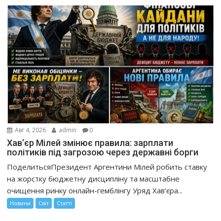
Авг 4, 2026
admin
0
Хав’єр Мілей змінює правила: зарплати
політиків під загрозою через державні борги
ПоделитьсяПрезидент Аргентини Мілей робить ставку
на жорстку бюджетну дисципліну та масштабне
очищення ринку онлайн-гемблінгу Уряд Хав’єра...
Новини
Світ
Статті