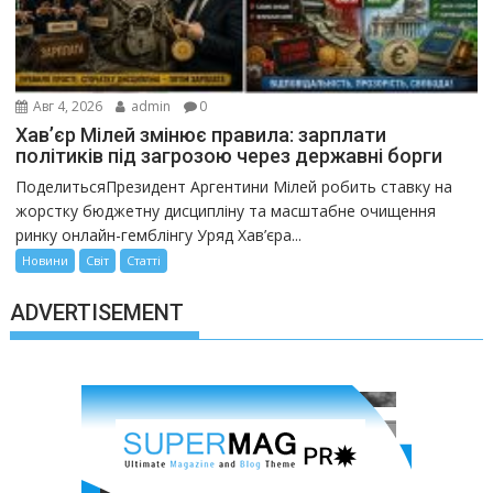
Авг 4, 2026
admin
0
Хав’єр Мілей змінює правила: зарплати
політиків під загрозою через державні борги
ПоделитьсяПрезидент Аргентини Мілей робить ставку на
жорстку бюджетну дисципліну та масштабне очищення
ринку онлайн-гемблінгу Уряд Хав’єра...
Новини
Світ
Статті
ADVERTISEMENT