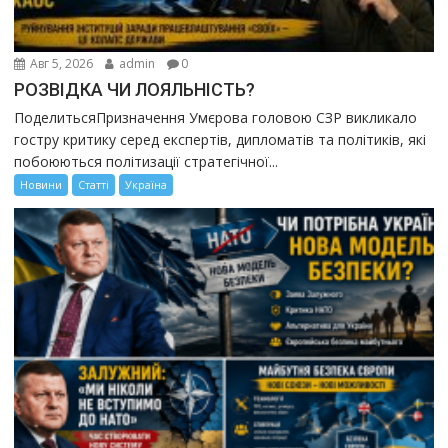
Авг 5, 2026
admin
0
РОЗВІДКА ЧИ ЛОЯЛЬНІСТЬ?
ПоделитьсяПризначення Умєрова головою СЗР викликало
гостру критику серед експертів, дипломатів та політиків, які
побоюються політизації стратегічної...
Новини
Статті
Україна