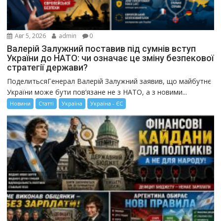
Авг 5, 2026
admin
0
Валерій Залужний поставив під сумнів вступ
України до НАТО: чи означає це зміну безпекової
стратегії держави?
ПоделитьсяГенерал Валерій Залужний заявив, що майбутнє
України може бути пов’язане не з НАТО, а з новими...
Новини
Статті
Україна
Україна - ЄС