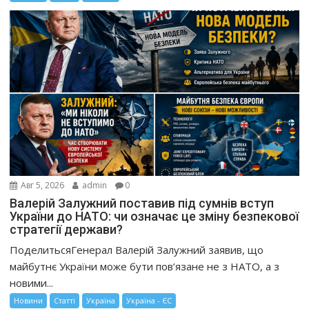
Авг 5, 2026
admin
0
Валерій Залужний поставив під сумнів вступ
України до НАТО: чи означає це зміну безпекової
стратегії держави?
ПоделитьсяГенерал Валерій Залужний заявив, що
майбутнє України може бути пов’язане не з НАТО, а з
новими...
Новини
Статті
Україна
Україна - ЄС