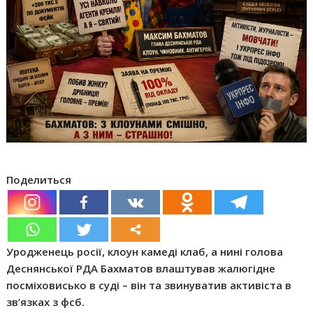
Поделиться
Уродженець росії, клоун камеді клаб, а нині голова
Деснянської РДА Бахматов влаштував жалюгідне
посміховисько в суді – він та звинуватив активіста в
зв’язках з фсб.