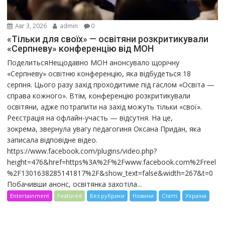
Авг 3, 2026
admin
0
«Тільки для своїх» — освітяни розкритикували
«Серпневу» конференцію від МОН
ПоделитьсяНещодавно МОН анонсувало щорічну
«Серпневу» освітню конференцію, яка відбудеться 18
серпня. Цього разу захід проходитиме під гаслом «Освіта —
справа кожного». Втім, конференцію розкритикували
освітяни, адже потрапити на захід можуть тільки «свої».
Реєстрація на офлайн-участь — відсутня. На це,
зокрема, звернула увагу педагогиня Оксана Придан, яка
записала відповідне відео.
https://www.facebook.com/plugins/video.php?
height=476&href=https%3A%2F%2Fwww.facebook.com%2Freel
%2F1301638285141817%2F&show_text=false&width=267&t=0
Побачивши анонс, освітянка захотіла...
Entertainment
Featured
Без рубрики
Новини
Статті
Україна