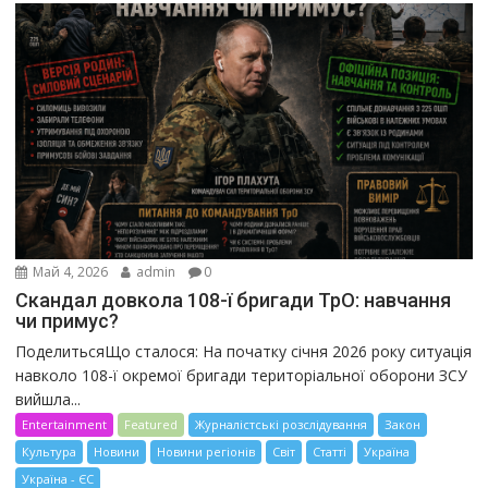
Май 4, 2026
admin
0
Скандал довкола 108-ї бригади ТрО: навчання
чи примус?
ПоделитьсяЩо сталося: На початку січня 2026 року ситуація
навколо 108-ї окремої бригади територіальної оборони ЗСУ
вийшла...
Entertainment
Featured
Журналістські розслідування
Закон
Культура
Новини
Новини регіонів
Світ
Статті
Україна
Україна - ЄС