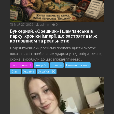
Май 27, 2026
admin
0
Бункерний, «Орешник» і шампанське в
парку: хроніки імперії, що застрягла між
котлованом та реальністю
ПоделитьсяПоки російські пропагандисти вкотре
лякають світ «небаченим ударом у відповідь», кияни,
схоже, виробили до цих апокаліптичних...
Entertainment
Інтерв'ю
Новини
Новини регіонів
Статті
Україна
Україна - ЄС