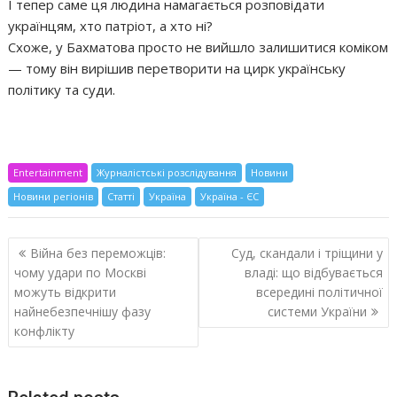
І тепер саме ця людина намагається розповідати
українцям, хто патріот, а хто ні?
Схоже, у Бахматова просто не вийшло залишитися коміком
— тому він вирішив перетворити на цирк українську
політику та суди.
Entertainment
Журналістські розслідування
Новини
Новини регіонів
Статті
Україна
Україна - ЄС
Навигация
Війна без переможців:
Суд, скандали і тріщини у
по
чому удари по Москві
владі: що відбувається
записям
можуть відкрити
всередині політичної
найнебезпечнішу фазу
системи України
конфлікту