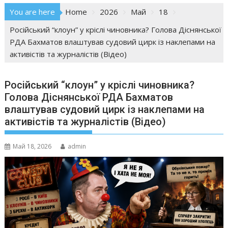
You are here
Home
2026
Май
18
Російський “клоун” у кріслі чиновника? Голова Діснянської
РДА Бахматов влаштував судовий цирк із наклепами на
активістів та журналістів (Відео)
Російський “клоун” у кріслі чиновника?
Голова Діснянської РДА Бахматов
влаштував судовий цирк із наклепами на
активістів та журналістів (Відео)
Май 18, 2026
admin