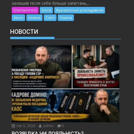
залишив після себе більше запитань,...
Entertainment
Блоги
Журналістські розслідування
Закон
Новини
Статті
Україна
НОВОСТИ
Авг 5, 2026
admin
0
РОЗВІДКА ЧИ ЛОЯЛЬНІСТЬ?