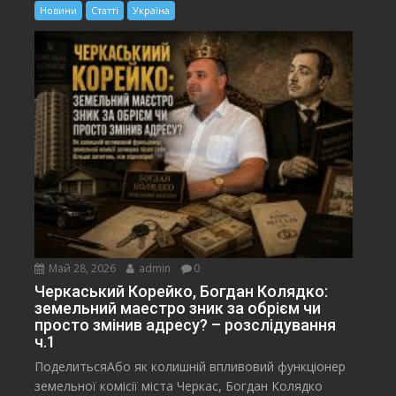
Новини
Статті
Україна
Май 28, 2026
admin
0
Черкаський Корейко, Богдан Колядко:
земельний маестро зник за обрієм чи
просто змінив адресу? – розслідування
ч.1
ПоделитьсяАбо як колишній впливовий функціонер
земельної комісії міста Черкас, Богдан Колядко