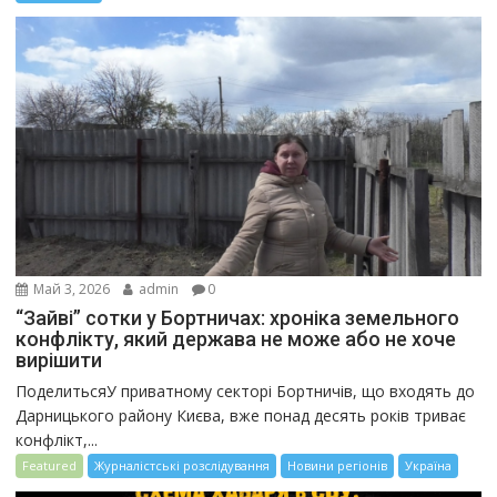
Май 3, 2026
admin
0
“Зайві” сотки у Бортничах: хроніка земельного
конфлікту, який держава не може або не хоче
вирішити
ПоделитьсяУ приватному секторі Бортничів, що входять до
Дарницького району Києва, вже понад десять років триває
конфлікт,...
Featured
Журналістські розслідування
Новини регіонів
Україна