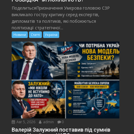
ПоделитьсяПризначення Умєрова головою СЗР
викликало гостру критику серед експертів,
дипломатів та політиків, які побоюються
політизації стратегічної...
Новини
Статті
Україна
Авг 5, 2026
admin
0
Валерій Залужний поставив під сумнів