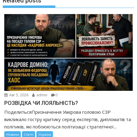
Related posts
Авг 5, 2026
admin
0
РОЗВІДКА ЧИ ЛОЯЛЬНІСТЬ?
ПоделитьсяПризначення Умєрова головою СЗР
викликало гостру критику серед експертів, дипломатів та
політиків, які побоюються політизації стратегічної...
Новини
Статті
Україна