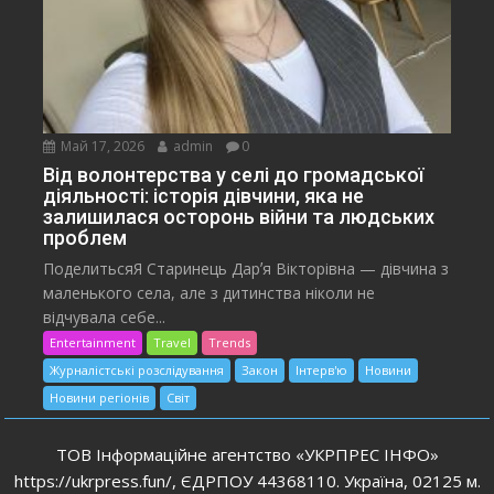
Май 17, 2026
admin
0
Від волонтерства у селі до громадської
діяльності: історія дівчини, яка не
залишилася осторонь війни та людських
проблем
ПоделитьсяЯ Старинець Дарʼя Вікторівна — дівчина з
маленького села, але з дитинства ніколи не
відчувала себе...
Entertainment
Travel
Trends
Журналістські розслідування
Закон
Інтерв'ю
Новини
Новини регіонів
Світ
ТОВ Інформаційне агентство «УКРПРЕС ІНФО»
https://ukrpress.fun/, ЄДРПОУ 44368110. Україна, 02125 м.