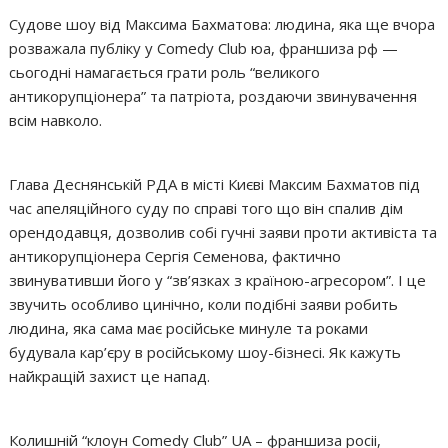
Судове шоу від Максима Бахматова: людина, яка ще вчора
розважала публіку у Comedy Club юа, франшиза рф —
сьогодні намагається грати роль “великого
антикорупціонера” та патріота, роздаючи звинувачення
всім навколо.
Глава Деснянській РДА в місті Києві Максим Бахматов під
час апеляційного суду по справі того що він спалив дім
орендодавця, дозволив собі гучні заяви проти активіста та
антикорупціонера Сергія Семенова, фактично
звинувативши його у “зв’язках з країною-агресором”. І це
звучить особливо цинічно, коли подібні заяви робить
людина, яка сама має російське минуле та роками
будувала кар’єру в російському шоу-бізнесі. Як кажуть
найкращій захист це напад.
Колишній “клоун Comedy Club” UA – франшиза росіі,