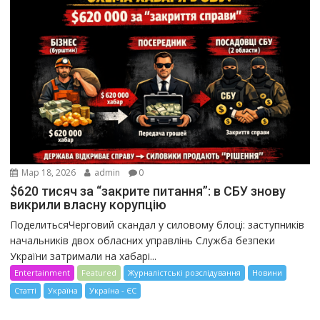
Мар 18, 2026
admin
0
$620 тисяч за “закрите питання”: в СБУ знову
викрили власну корупцію
ПоделитьсяЧерговий скандал у силовому блоці: заступників
начальників двох обласних управлінь Служба безпеки
України затримали на хабарі...
Entertainment
Featured
Журналістські розслідування
Новини
Статті
Україна
Україна - ЄС