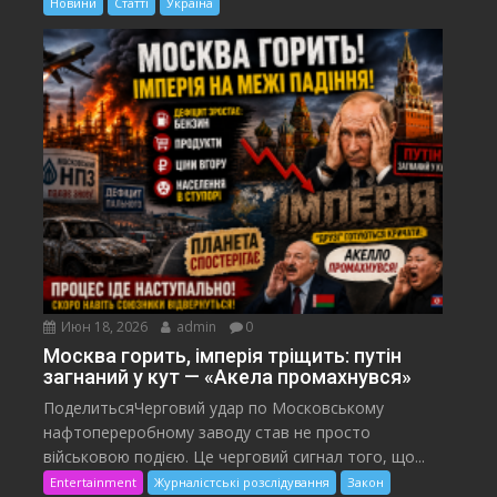
Новини
Статті
Україна
Июн 18, 2026
admin
0
Москва горить, імперія тріщить: путін
загнаний у кут — «Акела промахнувся»
ПоделитьсяЧерговий удар по Московському
нафтопереробному заводу став не просто
військовою подією. Це черговий сигнал того, що...
Entertainment
Журналістські розслідування
Закон