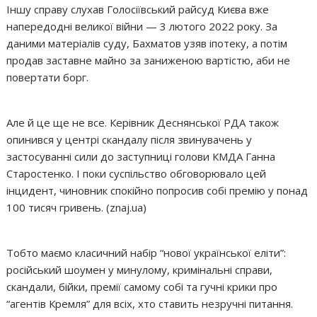
Іншу справу слухав Голосіївський райсуд Києва вже
напередодні великої війни — 3 лютого 2022 року. За
даними матеріалів суду, Бахматов узяв іпотеку, а потім
продав заставне майно за заниженою вартістю, аби не
повертати борг.
Але й це ще не все. Керівник Деснянської РДА також
опинився у центрі скандалу після звинувачень у
застосуванні сили до заступниці голови КМДА Ганна
Старостенко. І поки суспільство обговорювало цей
інцидент, чиновник спокійно попросив собі премію у понад
100 тисяч гривень. (znaj.ua)
Тобто маємо класичний набір “нової української еліти”:
російський шоумен у минулому, кримінальні справи,
скандали, бійки, премії самому собі та гучні крики про
“агентів Кремля” для всіх, хто ставить незручні питання.