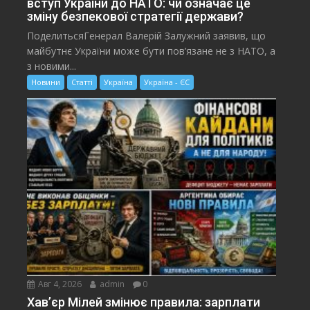
вступ України до НАТО: чи означає це
зміну безпекової стратегії держави?
ПоделитьсяГенерал Валерій Залужний заявив, що
майбутнє України може бути пов’язане не з НАТО, а
з новими...
Новини
Статті
Україна
Україна - ЄС
Авг 4, 2026
admin
0
Хав’єр Мілей змінює правила: зарплати