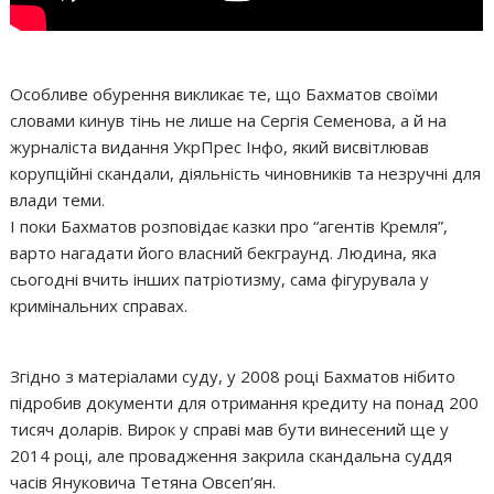
Особливе обурення викликає те, що Бахматов своїми
словами кинув тінь не лише на Сергія Семенова, а й на
журналіста видання УкрПрес Інфо, який висвітлював
корупційні скандали, діяльність чиновників та незручні для
влади теми.
І поки Бахматов розповідає казки про “агентів Кремля”,
варто нагадати його власний бекграунд. Людина, яка
сьогодні вчить інших патріотизму, сама фігурувала у
кримінальних справах.
Згідно з матеріалами суду, у 2008 році Бахматов нібито
підробив документи для отримання кредиту на понад 200
тисяч доларів. Вирок у справі мав бути винесений ще у
2014 році, але провадження закрила скандальна суддя
часів Януковича Тетяна Овсеп’ян.