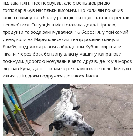
під авіаналіт. Пес нервував, але рівень довіри до
господарів був настільки високим, що коли він побачив
їхню спокійну та зібрану реакцію на події, також перестав
непокоїтися. Ситуація в місті ставала дедалі гіршою,
продукти та вода закінчувалися. 16 березня, у той самий
день, коли на Маріупольський театр росіяни скинули
бомбу, подружжя разом лабрадором Кубою вирішили
тікати. Через брак бензину власну машину Капранови
покинули. Дорогою ночували в авто друзів, де їх у в мороз
зігрівав Куба, далі — їхали через заміноване поле. Минуло
кілька днів, доки подружжя дісталося Києва.