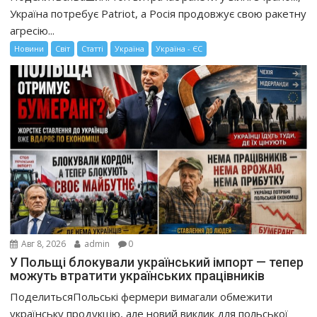
Україна потребує Patriot, а Росія продовжує свою ракетну
агресію...
Новини
Світ
Статті
Україна
Україна - ЄС
Авг 8, 2026
admin
0
У Польщі блокували український імпорт — тепер
можуть втратити українських працівників
ПоделитьсяПольські фермери вимагали обмежити
українську продукцію, але новий виклик для польської