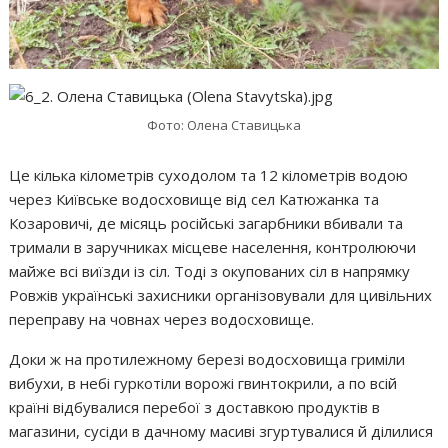
Фото: Олена Ставицька
Це кілька кілометрів суходолом та 12 кілометрів водою
через Київське водосховище від сел Катюжанка та
Козаровичі, де місяць російські загарбники вбивали та
тримали в заручниках місцеве населення, контролюючи
майже всі виїзди із сіл. Тоді з окупованих сіл в напрямку
Ровжів українські захисники організовували для цивільних
переправу на човнах через водосховище.
Доки ж на протилежному березі водосховища гриміли
вибухи, в небі гуркотіли ворожі гвинтокрили, а по всій
країні відбувалися перебої з доставкою продуктів в
магазини, сусіди в дачному масиві згуртувалися й ділилися