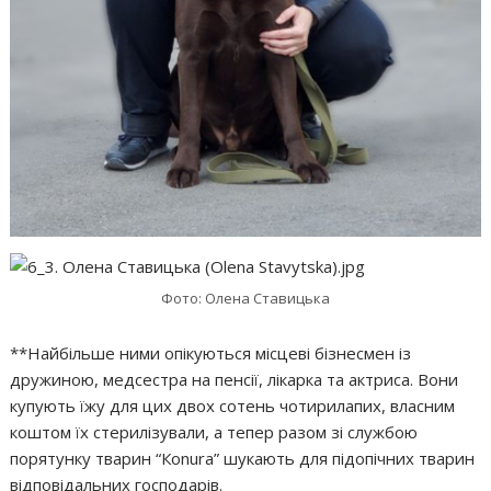
Фото: Олена Ставицька
**Найбільше ними опікуються місцеві бізнесмен із
дружиною, медсестра на пенсії, лікарка та актриса. Вони
купують їжу для цих двох сотень чотирилапих, власним
коштом їх стерилізували, а тепер разом зі службою
порятунку тварин “Кonura” шукають для підопічних тварин
відповідальних господарів.