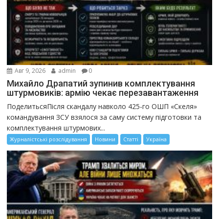
Авг 9, 2026
admin
0
Михайло Драпатий зупинив комплектування
штурмовиків: армію чекає перезавантаження
ПоделитьсяПісля скандалу навколо 425-го ОШП «Скеля»
командування ЗСУ взялося за саму систему підготовки та
комплектування штурмових...
Журналістські розслідування
Новини
Статті
Україна