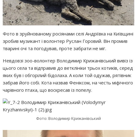
Фото в зруйнованому росіянами селі Андріївка на Київщині
зробив музикант і волонтер Руслан Горовий. Він промив
тварині очі та погодував, проте забрати не міг.
Невдовзі зоо-волонтер Володимир Крижанівський вивіз із
цього села та відправив до ветклініки трьох котиків, серед
яких був і обгорілий бідолаха. А коли той одужав, рятівник
забрав його собі. Кота назвав Феніксом, на честь міфічного
чарівного птаха, що воскресав із попелу.
Фото: Володимир Крижанівський