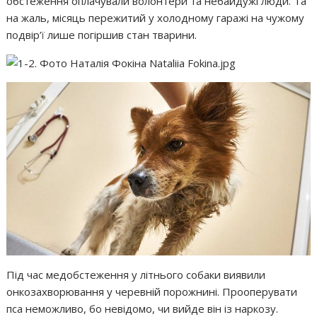
обстеження оплачували волонтери та небайдужі люди. Та
на жаль, місяць пережитий у холодному гаражі на чужому
подвір’ї лише погіршив стан тварини.
Під час медобстеження у літнього собаки виявили
онкозахворювання у черевній порожнині. Прооперувати
пса неможливо, бо невідомо, чи вийде він із наркозу.