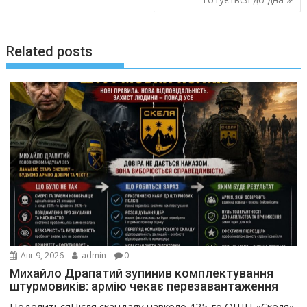
Related posts
Авг 9, 2026
admin
0
Михайло Драпатий зупинив комплектування
штурмовиків: армію чекає перезавантаження
ПоделитьсяПісля скандалу навколо 425-го ОШП «Скеля»