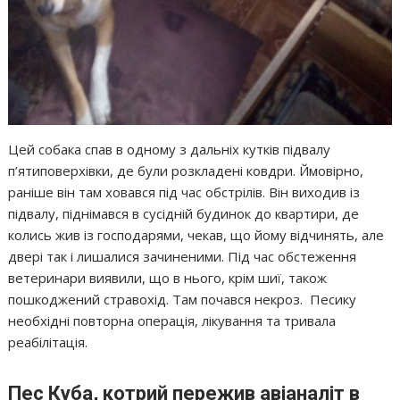
Цей собака спав в одному з дальніх кутків підвалу
п’ятиповерхівки, де були розкладені ковдри. Ймовірно,
раніше він там ховався під час обстрілів. Він виходив із
підвалу, піднімався в сусідній будинок до квартири, де
колись жив із господарями, чекав, що йому відчинять, але
двері так і лишалися зачиненими. Під час обстеження
ветеринари виявили, що в нього, крім шиї, також
пошкоджений стравохід. Там почався некроз. Песику
необхідні повторна операція, лікування та тривала
реабілітація.
Пес Куба, котрий пережив авіаналіт в