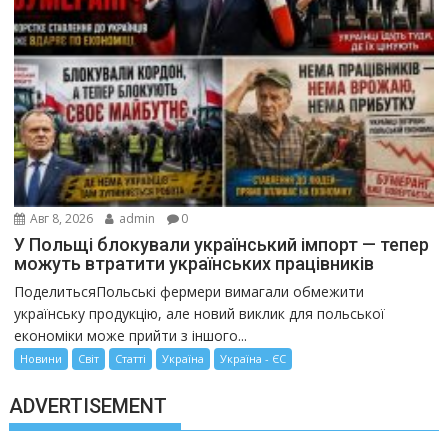
Авг 8, 2026
admin
0
У Польщі блокували український імпорт — тепер
можуть втратити українських працівників
ПоделитьсяПольські фермери вимагали обмежити
українську продукцію, але новий виклик для польської
економіки може прийти з іншого...
Новини
Світ
Статті
Україна
Україна - ЄС
ADVERTISEMENT