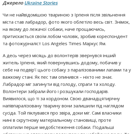
Джерело
Ukraine Stories
Чи не найвідомішою твариною з Ірпеня після звільнення
міста став лабрадор, фото якого облетіло весь світ. Знімок,
на якому до лежачої собаки, наче прощаючись,
притискається своїм лобом чоловік, зробив кореспондент
та фотожурналіст Los Angeles Times Маркус Ям.
А десь через місяць до волонтерів звернувся інший
житель Ірпеня, який повернувшись додому, побачив у
себе на подвір’ї цього собаку з паралізованими лапами та у
важкому стані. Як пес там опинився – ніхто не знає.
Лабрадор міг загинути від голоду, спраги та холоду.
Волонтери забрали його і розшукали господарів.
Виявилося, що ті за кордоном. Свою дванадцятирічну
напівпаралізовану тварину вони залишили під наглядом
сусіда. Той піклувався про звіра, доки міг. Самі власники
нині в скрутному матеріальному становищі, проте
оплатили перше медобстеження собаки. Подальші