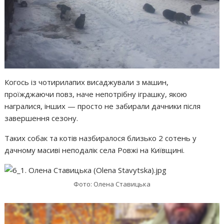
Когось із чотирилапих висаджували з машин,
проїжджаючи повз, наче непотрібну іграшку, якою
награлися, інших — просто не забирали дачники після
завершення сезону.
Таких собак та котів назбиралося близько 2 сотень у
дачному масиві неподалік села Ровжі на Київщині.
Фото: Олена Ставицька