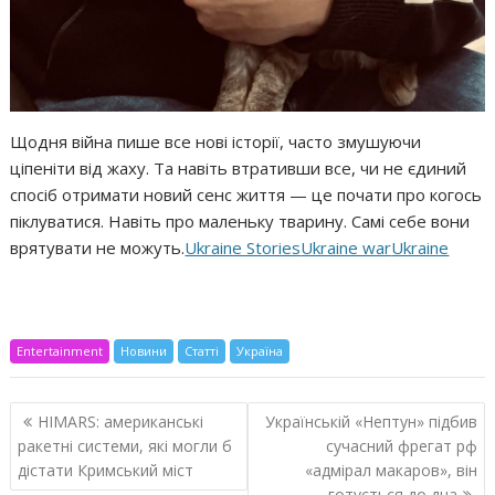
Щодня війна пише все нові історії, часто змушуючи
ціпеніти від жаху. Та навіть втративши все, чи не єдиний
спосіб отримати новий сенс життя — це почати про когось
піклуватися. Навіть про маленьку тварину. Самі себе вони
врятувати не можуть.
Ukraine Stories
Ukraine war
Ukraine
Entertainment
Новини
Статті
Україна
Навигация
HIMARS: американські
Українській «Нептун» підбив
по
ракетні системи, які могли б
сучасний фрегат рф
записям
дістати Кримський міст
«адмірал макаров», він
готується до дна