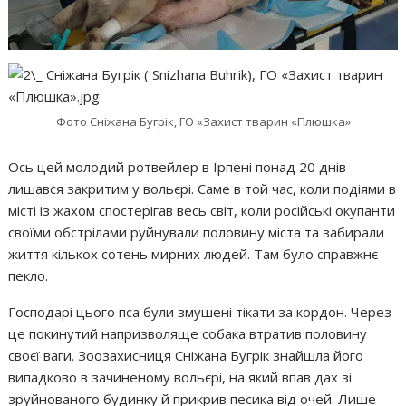
Фото Сніжана Бугрік, ГО «Захист тварин «Плюшка»
Ось цей молодий ротвейлер в Ірпені понад 20 днів
лишався закритим у вольєрі. Саме в той час, коли подіями в
місті із жахом спостерігав весь світ, коли російські окупанти
своїми обстрілами руйнували половину міста та забирали
життя кількох сотень мирних людей. Там було справжнє
пекло.
Господарі цього пса були змушені тікати за кордон. Через
це покинутий напризволяще собака втратив половину
своєї ваги. Зоозахисниця Сніжана Бугрік знайшла його
випадково в зачиненому вольєрі, на який впав дах зі
зруйнованого будинку й прикрив песика від очей. Лише