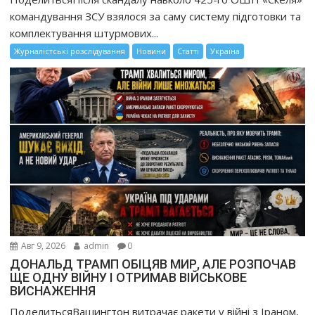
командування ЗСУ взялося за саму систему підготовки та
комплектування штурмових...
Журналістські розслідування
Новини
Статті
Україна
Авг 9, 2026
admin
0
ДОНАЛЬД ТРАМП ОБІЦЯВ МИР, АЛЕ РОЗПОЧАВ
ЩЕ ОДНУ ВІЙНУ І ОТРИМАВ ВІЙСЬКОВЕ
ВИСНАЖЕННЯ
ПоделитьсяВашингтон витрачає ракети у війні з Іраном,