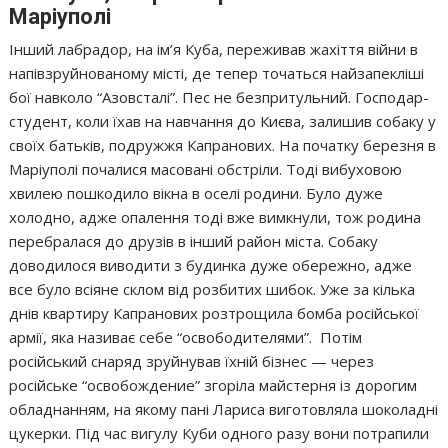
Маріуполі
Інший лабрадор, на ім’я Куба, переживав жахіття війни в
напівзруйнованому місті, де тепер точаться найзапекліші
бої навколо “Азовсталі”. Пес не безпритульний. Господар-
студент, коли їхав на навчання до Києва, залишив собаку у
своїх батьків, подружжя Капранових. На початку березня в
Маріуполі почалися масовані обстріли. Тоді вибуховою
хвилею пошкодило вікна в оселі родини. Було дуже
холодно, адже опалення тоді вже вимкнули, тож родина
перебралася до друзів в інший район міста. Собаку
доводилося виводити з будинка дуже обережно, адже
все було всіяне склом від розбитих шибок. Уже за кілька
днів квартиру Капранових розтрощила бомба російської
армії, яка називає себе “освободителями”. Потім
російський снаряд зруйнував їхній бізнес — через
російське “освобождение” згоріла майстерня із дорогим
обладнанням, на якому пані Лариса виготовляла шоколадні
цукерки. Під час вигулу Куби одного разу вони потрапили