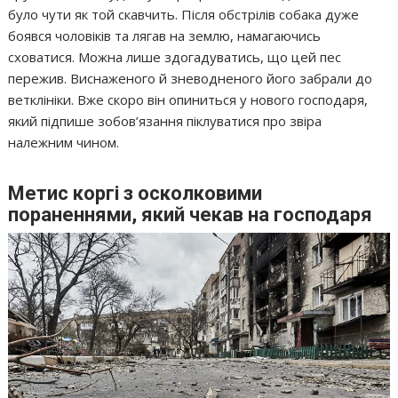
було чути як той скавчить. Після обстрілів собака дуже
боявся чоловіків та лягав на землю, намагаючись
сховатися. Можна лише здогадуватись, що цей пес
пережив. Виснаженого й зневодненого його забрали до
ветклініки. Вже скоро він опиниться у нового господаря,
який підпише зобов’язання піклуватися про звіра
належним чином.
Метис коргі з осколковими
пораненнями, який чекав на господаря