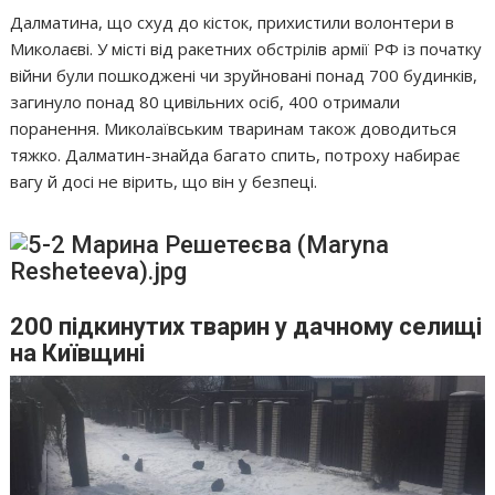
Далматина, що схуд до кісток, прихистили волонтери в
Миколаєві. У місті від ракетних обстрілів армії РФ із початку
війни були пошкоджені чи зруйновані понад 700 будинків,
загинуло понад 80 цивільних осіб, 400 отримали
поранення. Миколаївським тваринам також доводиться
тяжко. Далматин-знайда багато спить, потроху набирає
вагу й досі не вірить, що він у безпеці.
200 підкинутих тварин у дачному селищі
на Київщині