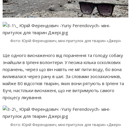
Фото: Юрій Ферендович, міні-притулок для тварин «Джері»
Ще одного виснаженого від поранення та голоду собаку
знайшли в Ірпені волонтери. У песика кілька осколкових
поранень, через що він навіть не міг пити воду, бо вона
виливалася через рану в шиї. За словами зоозахисників,
майже 80 відсотків тварин, яких вони рятують в Ірпені та
Бучі, настільки виснажені, що не витримують самого
процесу лікування.
Фото: Юрій Ферендович, міні-притулок для тварин «Джері»