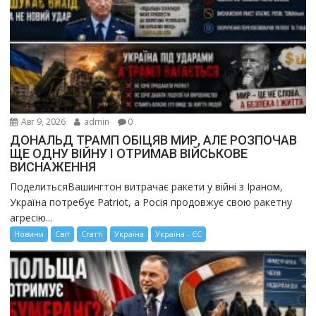
Авг 9, 2026
admin
0
ДОНАЛЬД ТРАМП ОБІЦЯВ МИР, АЛЕ РОЗПОЧАВ
ЩЕ ОДНУ ВІЙНУ І ОТРИМАВ ВІЙСЬКОВЕ
ВИСНАЖЕННЯ
ПоделитьсяВашингтон витрачає ракети у війні з Іраном,
Україна потребує Patriot, а Росія продовжує свою ракетну
агресію...
Новини
Світ
Статті
Україна
Україна - ЄС