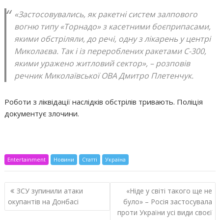
«Застосовувались, як ракетні систем залпового
вогню типу «Торнадо» з касетними боєприпасами,
якими обстріляли, до речі, одну з лікарень у центрі
Миколаєва. Так і із перероблених ракетами С-300,
якими уражено житловий сектор», – розповів
речник Миколаївської ОВА Дмитро Плетенчук.
Роботи з ліквідації наслідків обстрілів тривають. Поліція
документує злочини.
Entertainment
Новини
Статті
Україна
Навигация
ЗСУ зупинили атаки
«Ніде у світі такого ще не
по
окупантів на Донбасі
було» – Росія застосувала
записям
проти України усі види своєї