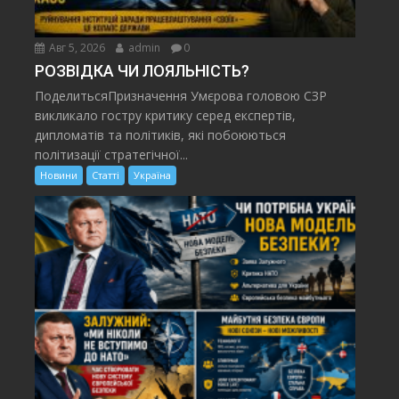
Авг 5, 2026
admin
0
РОЗВІДКА ЧИ ЛОЯЛЬНІСТЬ?
ПоделитьсяПризначення Умєрова головою СЗР
викликало гостру критику серед експертів,
дипломатів та політиків, які побоюються
політизації стратегічної...
Новини
Статті
Україна