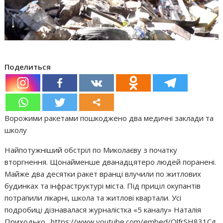
Поделиться
Ворожими ракетами пошкоджено два медичні заклади та
школу
Найпотужніший обстріл по Миколаєву з початку
вторгнення. Щонайменше дванадцятеро людей поранені.
Майже два десятки ракет вранці влучили по житлових
будинках та інфраструктурі міста. Під приціл окупантів
потрапили лікарні, школа та житлові квартали. Усі
подробиці дізнавалася журналістка «5 каналу» Наталія
Приходько. https://www.youtube.com/embed/QlfrSH831Cg