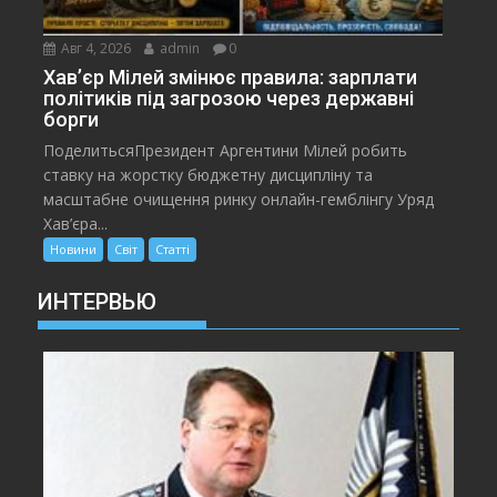
Авг 4, 2026
admin
0
Хав’єр Мілей змінює правила: зарплати
політиків під загрозою через державні
борги
ПоделитьсяПрезидент Аргентини Мілей робить
ставку на жорстку бюджетну дисципліну та
масштабне очищення ринку онлайн-гемблінгу Уряд
Хав’єра...
Новини
Світ
Статті
ИНТЕРВЬЮ