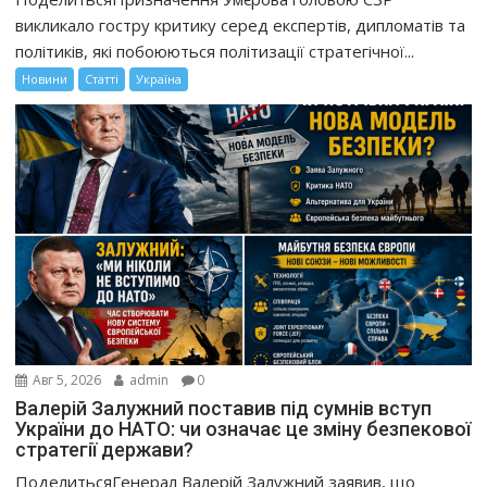
викликало гостру критику серед експертів, дипломатів та
політиків, які побоюються політизації стратегічної...
Новини
Статті
Україна
Авг 5, 2026
admin
0
Валерій Залужний поставив під сумнів вступ
України до НАТО: чи означає це зміну безпекової
стратегії держави?
ПоделитьсяГенерал Валерій Залужний заявив, що