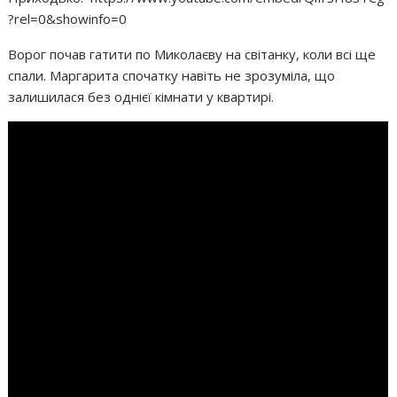
?rel=0&showinfo=0
Ворог почав гатити по Миколаєву на світанку, коли всі ще
спали. Маргарита спочатку навіть не зрозуміла, що
залишилася без однієї кімнати у квартирі.