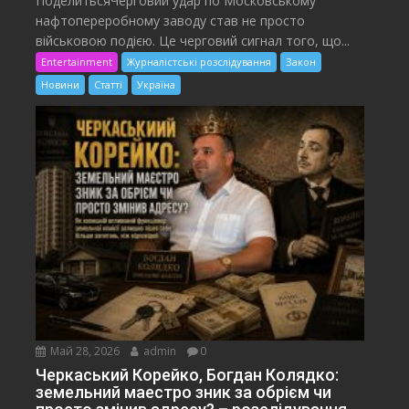
ПоделитьсяЧерговий удар по Московському
нафтопереробному заводу став не просто
військовою подією. Це черговий сигнал того, що...
Entertainment
Журналістські розслідування
Закон
Новини
Статті
Україна
Май 28, 2026
admin
0
Черкаський Корейко, Богдан Колядко:
земельний маестро зник за обрієм чи