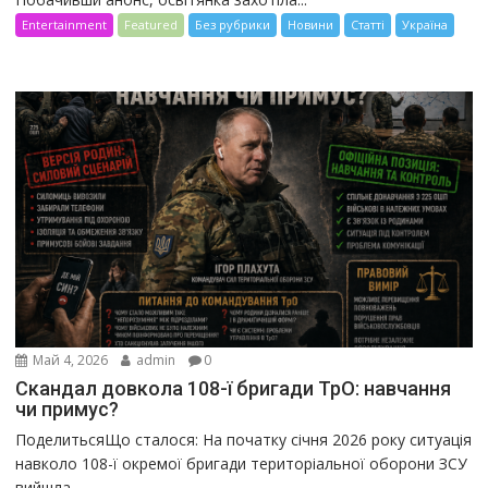
Entertainment
Featured
Без рубрики
Новини
Статті
Україна
Май 4, 2026
admin
0
Скандал довкола 108-ї бригади ТрО: навчання
чи примус?
ПоделитьсяЩо сталося: На початку січня 2026 року ситуація
навколо 108-ї окремої бригади територіальної оборони ЗСУ
вийшла...