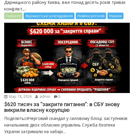
Дарницького району Києва, вже понад десять років триває
конфлікт,...
Featured
Журналістські розслідування
Новини регіонів
Україна
Мар 18, 2026
admin
0
$620 тисяч за “закрите питання”: в СБУ знову
викрили власну корупцію
ПоделитьсяЧерговий скандал у силовому блоці: заступників
начальників двох обласних управлінь Служба безпеки
України затримали на хабарі...