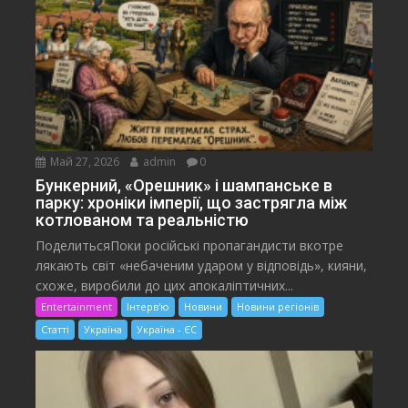
Май 27, 2026
admin
0
Бункерний, «Орешник» і шампанське в
парку: хроніки імперії, що застрягла між
котлованом та реальністю
ПоделитьсяПоки російські пропагандисти вкотре
лякають світ «небаченим ударом у відповідь», кияни,
схоже, виробили до цих апокаліптичних...
Entertainment
Інтерв'ю
Новини
Новини регіонів
Статті
Україна
Україна - ЄС