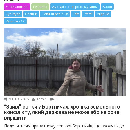
Entertainment
Featured
Журналістські розслідування
Закон
Культура
Новини
Новини регіонів
Світ
Статті
Україна
Україна - ЄС
Май 3, 2026
admin
0
“Зайві” сотки у Бортничах: хроніка земельного
конфлікту, який держава не може або не хоче
вирішити
ПоделитьсяУ приватному секторі Бортничів, що входять до