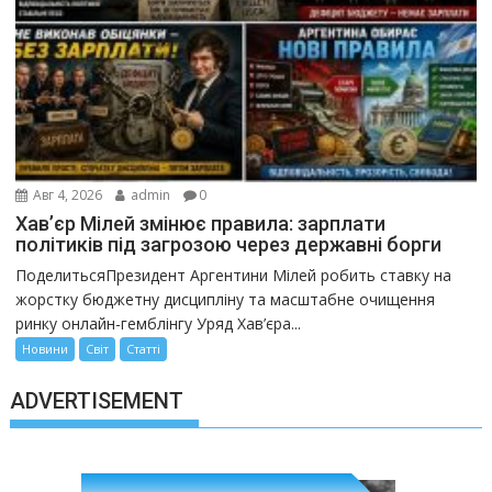
Авг 4, 2026
admin
0
Хав’єр Мілей змінює правила: зарплати
політиків під загрозою через державні борги
ПоделитьсяПрезидент Аргентини Мілей робить ставку на
жорстку бюджетну дисципліну та масштабне очищення
ринку онлайн-гемблінгу Уряд Хав’єра...
Новини
Світ
Статті
ADVERTISEMENT