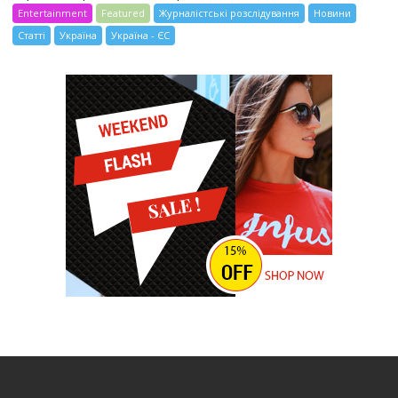
Entertainment
Featured
Журналістські розслідування
Новини
Статті
Україна
Україна - ЄС