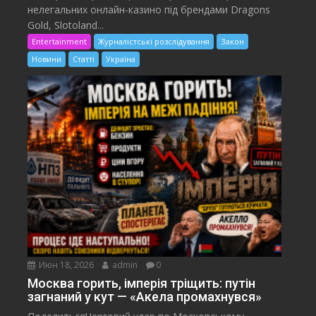
нелегальних онлайн-казино під брендами Dragons
Gold, Slotoland...
Entertainment
Журналістські розслідування
Закон
Новини
Статті
Україна
Июн 18, 2026
admin
0
Москва горить, імперія тріщить: путін
загнаний у кут — «Акела промахнувся»