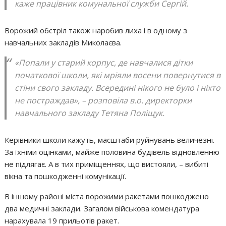
каже працівник комунальної служби Сергій.
Ворожий обстріл також наробив лиха і в одному з
навчальних закладів Миколаєва.
«Попали у старий корпус, де навчалися дітки
початкової школи, які мріяли восени повернутися в
стіни свого закладу. Всередині нікого не було і ніхто
не постраждав», – розповіла в.о. директорки
навчального закладу Тетяна Поліщук.
Керівники школи кажуть, масштаби руйнувань величезні.
За їхніми оцінками, майже половина будівель відновленню
не підлягає. А в тих приміщеннях, що вистояли, – вибиті
вікна та пошкодженні комунікації.
В іншому районі міста ворожими ракетами пошкоджено
два медичні заклади. Загалом військова комендатура
нарахувала 19 прильотів ракет.