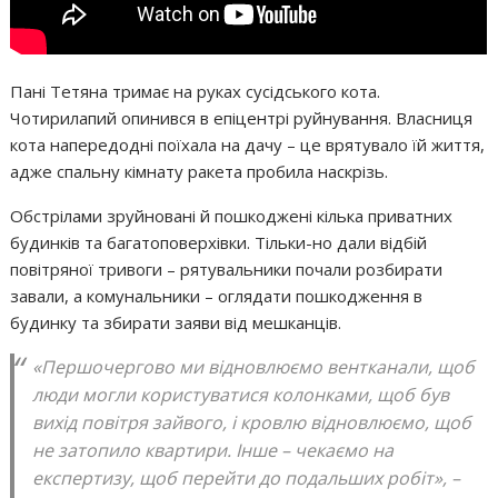
Пані Тетяна тримає на руках сусідського кота.
Чотирилапий опинився в епіцентрі руйнування. Власниця
кота напередодні поїхала на дачу – це врятувало їй життя,
адже спальну кімнату ракета пробила наскрізь.
Обстрілами зруйновані й пошкоджені кілька приватних
будинків та багатоповерхівки. Тільки-но дали відбій
повітряної тривоги – рятувальники почали розбирати
завали, а комунальники – оглядати пошкодження в
будинку та збирати заяви від мешканців.
«Першочергово ми відновлюємо вентканали, щоб
люди могли користуватися колонками, щоб був
вихід повітря зайвого, і кровлю відновлюємо, щоб
не затопило квартири. Інше – чекаємо на
експертизу, щоб перейти до подальших робіт», –