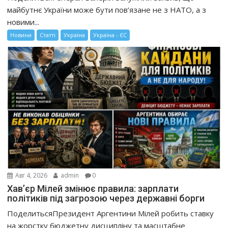
майбутнє України може бути пов’язане не з НАТО, а з
новими...
Новини
Статті
Україна
Україна - ЄС
Авг 4, 2026
admin
0
Хав’єр Мілей змінює правила: зарплати
політиків під загрозою через державні борги
ПоделитьсяПрезидент Аргентини Мілей робить ставку
на жорстку бюджетну дисципліну та масштабне