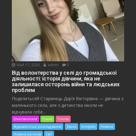
Май 17, 2026
admin
0
Від волонтерства у селі до громадської
діяльності: історія дівчини, яка не
залишилася осторонь війни та людських
проблем
ПоделитьсяЯ Старинець Дарʼя Вікторівна — дівчина з
маленького села, але з дитинства ніколи не
відчувала себе...
Entertainment
Travel
Trends
Журналістські розслідування
Закон
Інтерв'ю
Новини
Новини регіонів
Світ