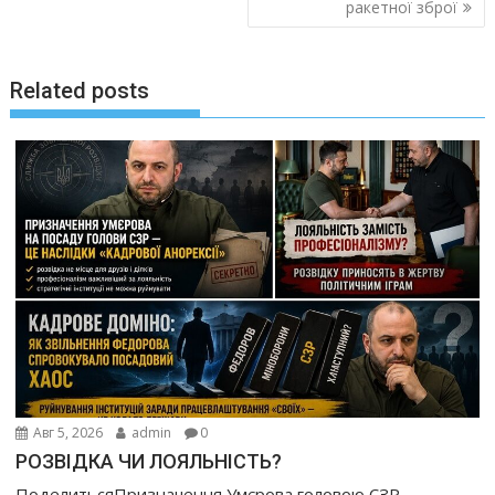
ракетної зброї
Related posts
Авг 5, 2026
admin
0
РОЗВІДКА ЧИ ЛОЯЛЬНІСТЬ?
ПоделитьсяПризначення Умєрова головою СЗР