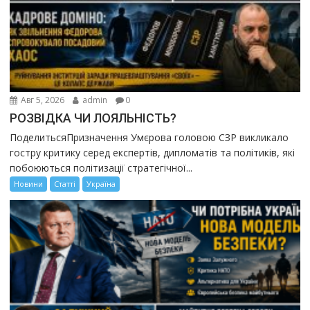
Авг 5, 2026
admin
0
РОЗВІДКА ЧИ ЛОЯЛЬНІСТЬ?
ПоделитьсяПризначення Умєрова головою СЗР викликало
гостру критику серед експертів, дипломатів та політиків, які
побоюються політизації стратегічної...
Новини
Статті
Україна