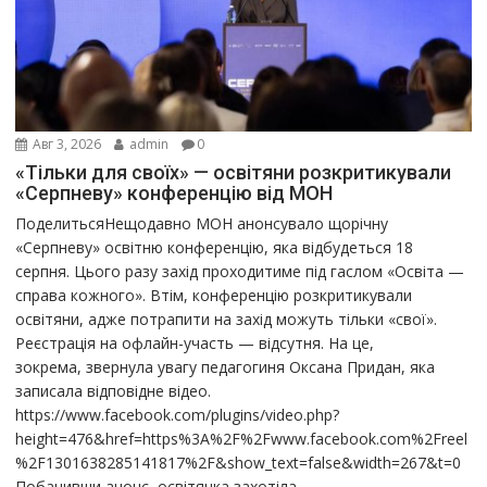
Авг 3, 2026
admin
0
«Тільки для своїх» — освітяни розкритикували
«Серпневу» конференцію від МОН
ПоделитьсяНещодавно МОН анонсувало щорічну
«Серпневу» освітню конференцію, яка відбудеться 18
серпня. Цього разу захід проходитиме під гаслом «Освіта —
справа кожного». Втім, конференцію розкритикували
освітяни, адже потрапити на захід можуть тільки «свої».
Реєстрація на офлайн-участь — відсутня. На це,
зокрема, звернула увагу педагогиня Оксана Придан, яка
записала відповідне відео.
https://www.facebook.com/plugins/video.php?
height=476&href=https%3A%2F%2Fwww.facebook.com%2Freel
%2F1301638285141817%2F&show_text=false&width=267&t=0
Побачивши анонс, освітянка захотіла...