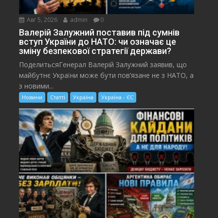
Авг 5, 2026
admin
0
Валерій Залужний поставив під сумнів
вступ України до НАТО: чи означає це
зміну безпекової стратегії держави?
ПоделитьсяГенерал Валерій Залужний заявив, що
майбутнє України може бути пов’язане не з НАТО, а
з новими...
Новини
Статті
Україна
Україна - ЄС