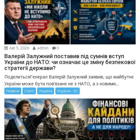
Авг 5, 2026
admin
0
Валерій Залужний поставив під сумнів вступ
України до НАТО: чи означає це зміну безпекової
стратегії держави?
ПоделитьсяГенерал Валерій Залужний заявив, що майбутнє
України може бути пов’язане не з НАТО, а з новими...
Новини
Статті
Україна
Україна - ЄС