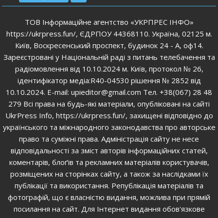
ТОВ Інформаційне агентство «УКРПРЕС ІНФО»
https://ukrpress.fun/, ЄДРПОУ 44368110. Україна, 02125 м.
Київ, Воскресенський проспект, будинок 24 - А, оф14.
Зареєстровані у Національній раді з питань телебачення та
радіомовлення від 10.10.2024 м. Київ, протокол № 26,
ідентифікатор медіа:R40-04530 рішення № 2852 від
10.10.2024. E-mail: upieditor@gmail.com Тел. +38(067) 28 48
279 Всі права на будь-які матеріали, опубліковані на сайті
UkrPress Info, https://ukrpress.fun/, захищені відповідно до
українського та міжнародного законодавства про авторське
право та суміжні права. Адміністрація сайту не несе
відповідальності за зміст авторів інформаційних статей,
коментарів, блоґів та рекламних матеріалів користувачів,
розміщених на сторінках сайту, а також за наслідками їх
публікації та використання. Републікація матеріалів та
фотографій, що є власністю видання, можлива при прямій
посилання на сайт. Для Інтернет видання обов'язкове