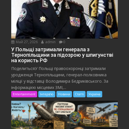
Май 27, 2026
admin
0
У Польщі затримали генерала з
Тернопільщини за підозрою у шпигунстві
на користь РФ
ПоделитьсяУ Польщі правоохоронці затримали
уродженця Тернопільщини, генерал-полковника
міліції у відставці Володимира Бедриківського. За
інформацією місцевих ЗМІ,...
Entertainment
Інтерв'ю
Новини
Статті
Україна