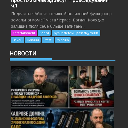
просто змінив адресу? – розслідування
ч.1
ПоделитьсяАбо як колишній впливовий функціонер
земельної комісії міста Черкас, Богдан Колядко
залишив після себе більше запитань,...
Entertainment
Блоги
Журналістські розслідування
Закон
Новини
Статті
Україна
НОВОСТИ