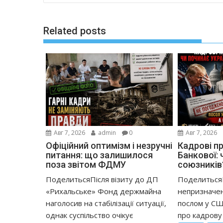
записям
Related posts
Авг 7, 2026
admin
0
Авг 7, 2026
Офіційний оптимізм і незручні
Кадрові п
питання: що залишилося
Банкової:
поза звітом ФДМУ
союзників
ПоделитьсяПісля візиту до ДП
ПоделитьсяІ
«Рихальське» Фонд держмайна
непризначе
наголосив на стабілізації ситуації,
послом у СШ
однак суспільство очікує
про кадрову 