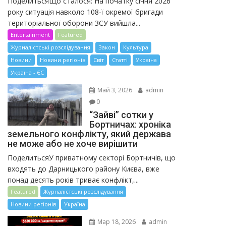
ПоделитьсяЩо сталося: На початку січня 2026
року ситуація навколо 108-ї окремої бригади
територіальної оборони ЗСУ вийшла...
Entertainment
Featured
Журналістські розслідування
Закон
Культура
Новини
Новини регіонів
Світ
Статті
Україна
Україна - ЄС
Май 3, 2026
admin
0
“Зайві” сотки у
Бортничах: хроніка
земельного конфлікту, який держава
не може або не хоче вирішити
ПоделитьсяУ приватному секторі Бортничів, що
входять до Дарницького району Києва, вже
понад десять років триває конфлікт,...
Featured
Журналістські розслідування
Новини регіонів
Україна
Мар 18, 2026
admin