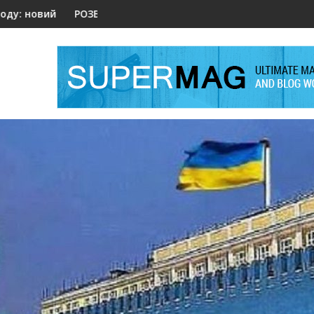
 ШІ відкрив складні питання безпеки
КА ЧИ ЛОЯЛЬНІСТЬ?
Валерій Залужний поста