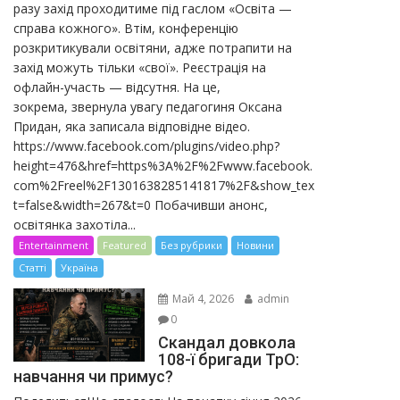
разу захід проходитиме під гаслом «Освіта —
справа кожного». Втім, конференцію
розкритикували освітяни, адже потрапити на
захід можуть тільки «свої». Реєстрація на
офлайн-участь — відсутня. На це,
зокрема, звернула увагу педагогиня Оксана
Придан, яка записала відповідне відео.
https://www.facebook.com/plugins/video.php?
height=476&href=https%3A%2F%2Fwww.facebook.
com%2Freel%2F1301638285141817%2F&show_tex
t=false&width=267&t=0 Побачивши анонс,
освітянка захотіла...
Entertainment
Featured
Без рубрики
Новини
Статті
Україна
Май 4, 2026
admin
0
Скандал довкола
108-ї бригади ТрО:
навчання чи примус?