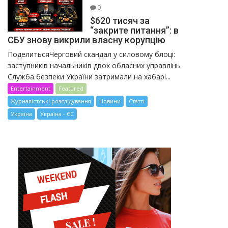
0
$620 тисяч за
“закрите питання”: в
СБУ знову викрили власну корупцію
ПоделитьсяЧерговий скандал у силовому блоці:
заступників начальників двох обласних управлінь
Служба безпеки України затримали на хабарі...
Entertainment
Featured
Журналістські розслідування
Новини
Статті
Україна
Україна - ЄС