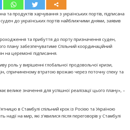
а та продуктів харчування з українських портів, підписана
х суден до українських портів найближчими днями, заявив
проходження та прибуття до порту призначення суден,
ого плану забезпечуватиме Спільний координаційний
ін на церемонії підписання.
ливу роль у вирішенні глобальної продовольчої кризи,
ін, спричиненому втратою врожаю через поточну спеку та
ає велике значення для успішної реалізації цього плану», –
ятницю в Стамбулі спільний крок із Росією та Україною
надії на мир, які з’явилися після переговорів у Стамбулі