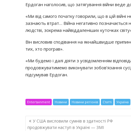
Ердоган наголосив, що затягування війни веде д
«Ми від самого початку говорили, що в цій війні 
зазнають втрат… Війна негативно позначається не
людстві, зокрема найвіддаленіших куточках світу
Він висловив сподівання на якнайшвидше припине
тих, хто програв».
«Ми будемо і далі діяти з усвідомленням відповіда
продовжуватимемо виконувати зобов’язання сусід
підсумував Ердоган.
Entertainment
Новини
Новини регіонів
Статті
Україна
Навигация
У США висловили сумнів в здатності РФ
по
продовжувати наступ в Україні — ЗМІ