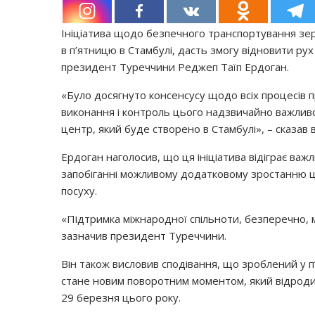
Ініціатива щодо безпечного транспортування зерн
в п’ятницю в Стамбулі, дасть змогу відновити ру
президент Туреччини Реджеп Таїп Ердоган.
«Було досягнуто консенсусу щодо всіх процесів 
виконання і контроль цього надзвичайно важлив
центр, який буде створено в Стамбулі», – сказав в
Ердоган наголосив, що ця ініціатива відіграє важ
запобіганні можливому додатковому зростанню ц
посуху.
«Підтримка міжнародної спільноти, безперечно, м
зазначив президент Туреччини.
Він також висловив сподівання, що зроблений у п’
стане новим поворотним моментом, який відродить 
29 березня цього року.