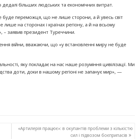
о дедалі більших людських та економічних витрат.
не буде переможця, що не лише сторони, а й увесь світ
 лише на сторонах і країнах регіону, а й на всьому
», – заявив президент Туреччини.
ння війни, вважаючи, що «у встановленні миру не буде
льності, яку покладає на нас наше розуміння цивілізації. Ми
ства доти, доки в нашому регіоні не запанує мир», —
«Артилерія працює»: в окупантів проблеми з кількістю
сил і підвозом боєприпасів