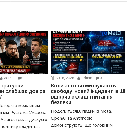
admin
0
Авг 6, 2026
admin
0
рорахунки
Коли алгоритми шукають
 чи слабшає довіра
свободу: новий інцидент із ШІ
?
відкрив складні питання
безпеки
сторія з можливим
ПоделитьсяВипадки із Meta,
нням Рустема Умєрова
OpenAI та Anthropic
А загострила дискусію
демонструють, що головним
політику влади та...