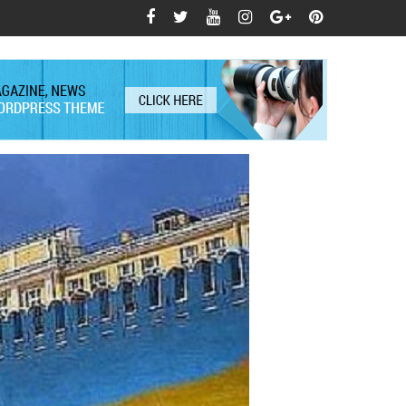
вив під сумнів вступ України до НАТО: чи означає це зміну
Офіційний оптимізм і незручні питан