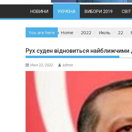
НОВИНИ
УКРАЇНА
ВИБОРИ 2019
СВІТ
You are here
Home
2022
Июль
22
Рух суден відновиться найближчими 
Июл 22, 2022
admin