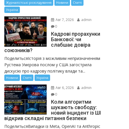
Журналістські розслідування
Новини
Статті
Україна
Авг 7, 2026
admin
0
Кадрові прорахунки
Банкової: чи
слабшає довіра
союзників?
ПоделитьсяІсторія з можливим непризначенням
Рустема Умєрова послом у США загострила
дискусію про кадрову політику влади та...
Новини
Статті
Україна
Авг 6, 2026
admin
0
Коли алгоритми
шукають свободу:
новий інцидент із ШІ
відкрив складні питання безпеки
ПоделитьсяВипадки із Meta, OpenAI та Anthropic