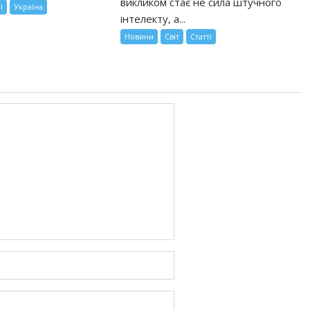
викликом стає не сила штучного
і
Україна
інтелекту, а...
Новини
Світ
Статті