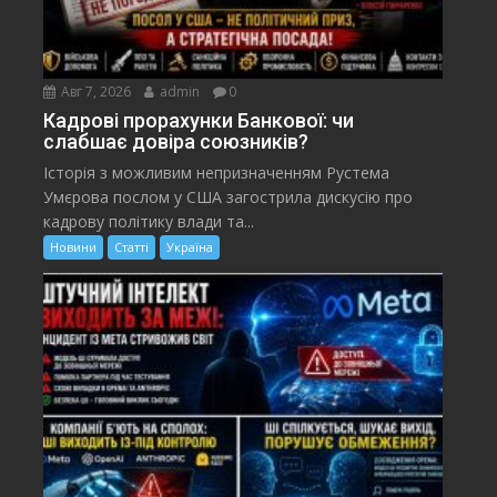
Авг 7, 2026
admin
0
Кадрові прорахунки Банкової: чи
слабшає довіра союзників?
Історія з можливим непризначенням Рустема
Умєрова послом у США загострила дискусію про
кадрову політику влади та...
Новини
Статті
Україна