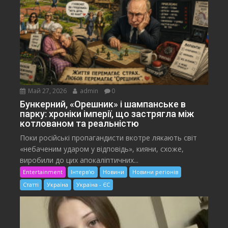
Май 27, 2026
admin
0
Бункерний, «Орешник» і шампанське в
парку: хроніки імперії, що застрягла між
котлованом та реальністю
Поки російські пропагандисти вкотре лякають світ
«небаченим ударом у відповідь», кияни, схоже,
виробили до цих апокаліптичних...
Entertainment
Інтерв'ю
Новини
Новини регіонів
Статті
Україна
Україна - ЄС