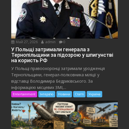
Май 27, 2026
admin
0
У Польщі затримали генерала з
Тернопільщини за підозрою у шпигунстві
на користь РФ
У Польщі правоохоронці затримали уродженця
Тернопільщини, генерал-полковника міліції у
відставці Володимира Бедриківського. За
інформацією місцевих ЗМІ,...
Entertainment
Інтерв'ю
Новини
Статті
Україна