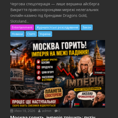
Чергова спецоперація — лише вершина айсберга
Викриття правоохоронцями мережі нелегальних
онлайн-казино під брендами Dragons Gold,
Slotoland...
Entertainment
Журналістські розслідування
Закон
Новини
Статті
Україна
Июн 18, 2026
admin
0
Москва горить, імперія тріщить: путін