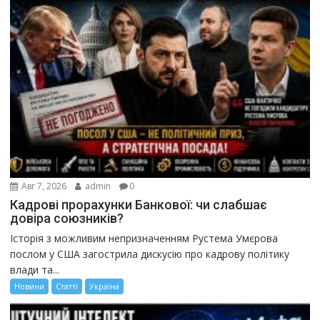
Авг 7, 2026
admin
0
Кадрові прорахунки Банкової: чи слабшає
довіра союзників?
Історія з можливим непризначенням Рустема Умєрова
послом у США загострила дискусію про кадрову політику
влади та...
Новини
Статті
Україна