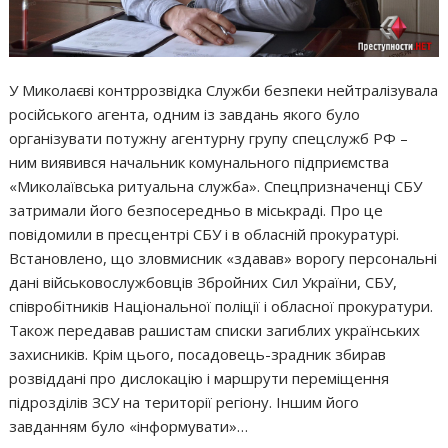
У Миколаєві контррозвідка Служби безпеки нейтралізувала
російського агента, одним із завдань якого було
організувати потужну агентурну групу спецслужб РФ –
ним виявився начальник комунального підприємства
«Миколаївська ритуальна служба». Спецпризначенці СБУ
затримали його безпосередньо в міськраді. Про це
повідомили в пресцентрі СБУ і в обласній прокуратурі.
Встановлено, що зловмисник «здавав» ворогу персональні
дані військовослужбовців Збройних Сил України, СБУ,
співробітників Національної поліції і обласної прокуратури.
Також передавав рашистам списки загиблих українських
захисників. Крім цього, посадовець-зрадник збирав
розвіддані про дислокацію і маршрути переміщення
підрозділів ЗСУ на території регіону. Іншим його
завданням було «інформувати»…