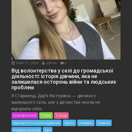
Май 17, 2026
admin
0
Від волонтерства у селі до громадської
діяльності: історія дівчини, яка не
залишилася осторонь війни та людських
проблем
Я Старинець Дарʼя Вікторівна — дівчина з
маленького села, але з дитинства ніколи не
відчувала себе...
Entertainment
Travel
Trends
Журналістські розслідування
Закон
Інтерв'ю
Новини
Новини регіонів
Світ