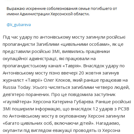
Під час удару по антонівському мосту загинули російські
пропагандисти Загиблими «цивільними особами», як це
представили російські ЗМІ, виявились працівники
окупаційної адміністрації, які працювали на
пропагандистському каналі «Таврія». Внаслідок удару по
Антонівському мосту пізно ввечері 20 жовтня загинув
журналіст «Таврії» Олег Клоков, який раніше працював на
Russia Today. Усього числяться загиблими четверо людей,
дев’ятеро поранених. Про це повідомила заступник
«гауляйтера» Херсона Катерина Губарєва. Раніше російські
ЗМІ поширили інформацію, що внаслідок 12 ударів з РСЗВ
по Антонівському мосту в окупованому Херсоні загинули
«багато цивільних осіб, включаючи дітей». Нагадаємо,
окупанти під виглядом евакуації проводять із Херсона