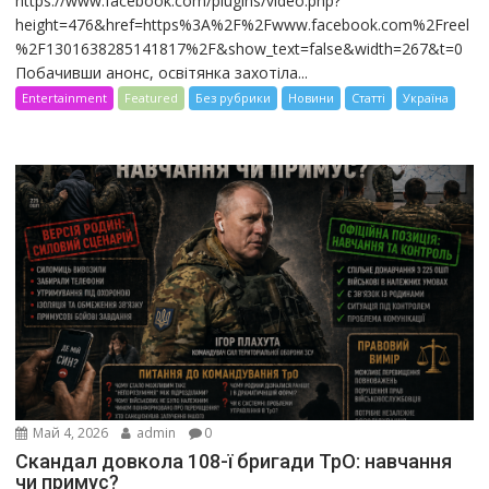
https://www.facebook.com/plugins/video.php?
height=476&href=https%3A%2F%2Fwww.facebook.com%2Freel
%2F1301638285141817%2F&show_text=false&width=267&t=0
Побачивши анонс, освітянка захотіла...
Entertainment
Featured
Без рубрики
Новини
Статті
Україна
Май 4, 2026
admin
0
Скандал довкола 108-ї бригади ТрО: навчання
чи примус?