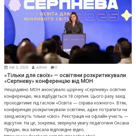
Авг 3, 2026
admin
0
«Тільки для своїх» — освітяни розкритикували
«Серпневу» конференцію від МОН
Нещодавно МОН анонсувало щорічну «Серпневу» освітню
конференцію, яка відбудеться 18 серпня. Цього разу захід
проходитиме під гаслом «Освіта — справа кожного». Втім,
конференцію розкритикували освітяни, адже потрапити на
захід можуть тільки «свої». Реєстрація на офлайн-участь —
відсутня. На це, зокрема, звернула увагу педагогиня Оксана
Придан, яка записала відповідне відео.