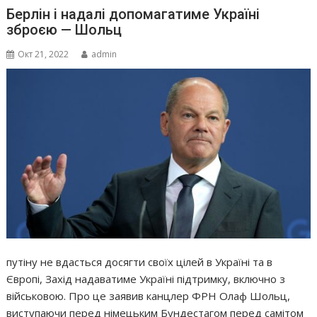
Берлін і надалі допомагатиме Україні
зброєю — Шольц
Окт 21, 2022
admin
путіну не вдасться досягти своїх цілей в Україні та в
Європі, Захід надаватиме Україні підтримку, включно з
військовою. Про це заявив канцлер ФРН Олаф Шольц,
виступаючи перед німецьким Бундестагом перед самітом