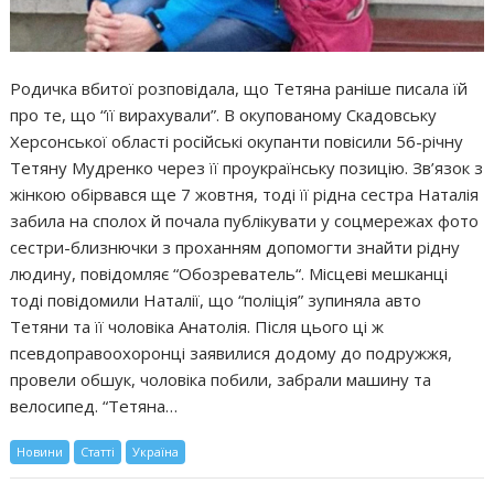
Родичка вбитої розповідала, що Тетяна раніше писала їй
про те, що “її вирахували”. В окупованому Скадовську
Херсонської області російські окупанти повісили 56-річну
Тетяну Мудренко через її проукраїнську позицію. Зв’язок з
жінкою обірвався ще 7 жовтня, тоді її рідна сестра Наталія
забила на сполох й почала публікувати у соцмережах фото
сестри-близнючки з проханням допомогти знайти рідну
людину, повідомляє “Обозреватель“. Місцеві мешканці
тоді повідомили Наталії, що “поліція” зупиняла авто
Тетяни та її чоловіка Анатолія. Після цього ці ж
псевдоправоохоронці заявилися додому до подружжя,
провели обшук, чоловіка побили, забрали машину та
велосипед. “Тетяна…
Новини
Статті
Україна