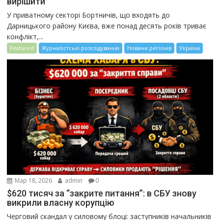
вирішити
У приватному секторі Бортничів, що входять до
Дарницького району Києва, вже понад десять років триває
конфлікт,...
Featured
Журналістські розслідування
Новини регіонів
Україна
Мар 18, 2026
admin
0
$620 тисяч за “закрите питання”: в СБУ знову
викрили власну корупцію
Черговий скандал у силовому блоці: заступників начальників