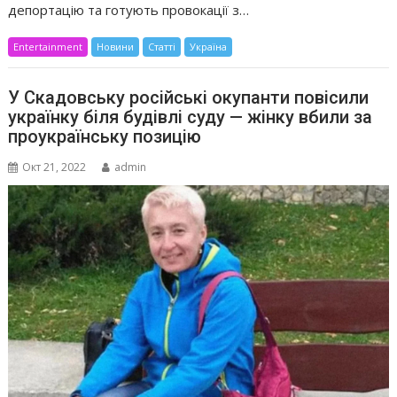
депортацію та готують провокації з…
Entertainment
Новини
Статті
Україна
У Скадовську російські окупанти повісили
українку біля будівлі суду — жінку вбили за
проукраїнську позицію
Окт 21, 2022
admin