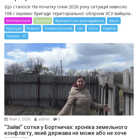
Що сталося: На початку січня 2026 року ситуація навколо
108-ї окремої бригади територіальної оборони ЗСУ вийшла...
Entertainment
Featured
Журналістські розслідування
Закон
Культура
Новини
Новини регіонів
Світ
Статті
Україна
Україна - ЄС
Май 3, 2026
admin
0
“Зайві” сотки у Бортничах: хроніка земельного
конфлікту, який держава не може або не хоче