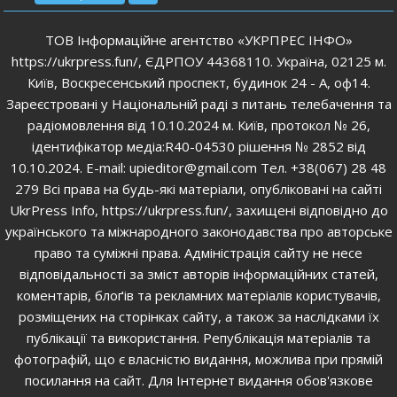
ТОВ Інформаційне агентство «УКРПРЕС ІНФО»
https://ukrpress.fun/, ЄДРПОУ 44368110. Україна, 02125 м.
Київ, Воскресенський проспект, будинок 24 - А, оф14.
Зареєстровані у Національній раді з питань телебачення та
радіомовлення від 10.10.2024 м. Київ, протокол № 26,
ідентифікатор медіа:R40-04530 рішення № 2852 від
10.10.2024. E-mail: upieditor@gmail.com Тел. +38(067) 28 48
279 Всі права на будь-які матеріали, опубліковані на сайті
UkrPress Info, https://ukrpress.fun/, захищені відповідно до
українського та міжнародного законодавства про авторське
право та суміжні права. Адміністрація сайту не несе
відповідальності за зміст авторів інформаційних статей,
коментарів, блоґів та рекламних матеріалів користувачів,
розміщених на сторінках сайту, а також за наслідками їх
публікації та використання. Републікація матеріалів та
фотографій, що є власністю видання, можлива при прямій
посилання на сайт. Для Інтернет видання обов'язкове