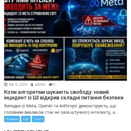
Авг 6, 2026
admin
0
Коли алгоритми шукають свободу: новий
інцидент із ШІ відкрив складні питання безпеки
Випадки із Meta, OpenAI та Anthropic демонструють, що
головним викликом стає не сила штучного інтелекту, а...
Новини
Світ
Статті