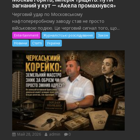
загнаний у кут — «Акела промахнувся»
Черговий удар по Московському
нафтопереробному заводу став не просто
військовою подією. Це черговий сигнал того, що...
Entertainment
Журналістські розслідування
Закон
Новини
Статті
Україна
Май 28, 2026
admin
0