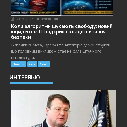
Авг 6, 2026
admin
0
Коли алгоритми шукають свободу: новий
інцидент із ШІ відкрив складні питання
безпеки
Випадки із Meta, OpenAI та Anthropic демонструють,
що головним викликом стає не сила штучного
інтелекту, а...
Новини
Світ
Статті
ИНТЕРВЬЮ