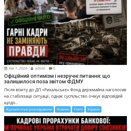
Авг 7, 2026
admin
0
Офіційний оптимізм і незручні питання: що
залишилося поза звітом ФДМУ
Після візиту до ДП «Рихальське» Фонд держмайна наголосив
на стабілізації ситуації, однак суспільство очікує відповідей
щодо...
Журналістські розслідування
Новини
Статті
Україна