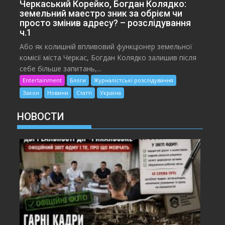
Черкаський Корейко, Богдан Колядко:
земельний маестро зник за обрієм чи
просто змінив адресу? – розслідування
ч.1
Або як колишній впливовий функціонер земельної
комісії міста Черкас, Богдан Колядко залишив після
себе більше запитань,...
Entertainment
Блоги
Журналістські розслідування
Закон
Новини
Статті
Україна
НОВОСТИ