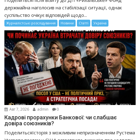
держмайна наголосив на стабілізації ситуації, однак
суспільство очікує відповідей щодо...
Журналістські розслідування
Новини
Статті
Україна
Авг 7, 2026
admin
0
Кадрові прорахунки Банкової: чи слабшає
довіра союзників?
ПоделитьсяІсторія з можливим непризначенням Рустема