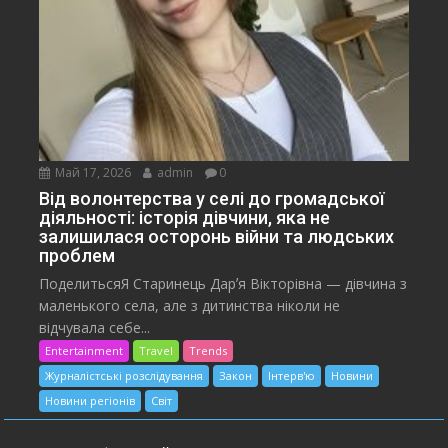
Май 17, 2026
admin
0
Від волонтерства у селі до громадської
діяльності: історія дівчини, яка не
залишилася осторонь війни та людських
проблем
ПоделитьсяЯ Старинець Дарʼя Вікторівна — дівчина з
маленького села, але з дитинства ніколи не
відчувала себе...
Entertainment
Travel
Trends
Журналістські розслідування
Закон
Інтерв'ю
Новини
Новини регіонів
Світ