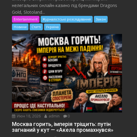
нелегальних онлайн-казино під брендами Dragons
Gold, Slotoland...
Entertainment
Журналістські розслідування
Закон
Новини
Статті
Україна
Июн 18, 2026
admin
0
Москва горить, імперія тріщить: путін
загнаний у кут — «Акела промахнувся»