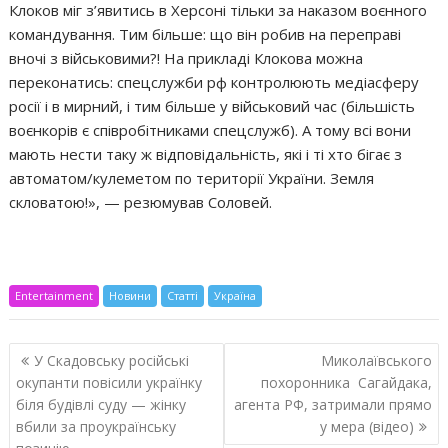
Клоков міг з’явитись в Херсоні тільки за наказом воєнного
командування. Тим більше: що він робив на переправі
вночі з військовими?! На прикладі Клокова можна
переконатись: спецслужби рф контролюють медіасферу
росії і в мирний, і тим більше у військовий час (більшість
воєнкорів є співробітниками спецслужб). А тому всі вони
мають нести таку ж відповідальність, які і ті хто бігає з
автоматом/кулеметом по території України. Земля
скловатою!», — резюмував Соловей.
Entertainment
Новини
Статті
Україна
Навигация
У Скадовську російські
Миколаївського
по
окупанти повісили українку
похоронника Сагайдака,
записям
біля будівлі суду — жінку
агента РФ, затримали прямо
вбили за проукраїнську
у мера (відео)