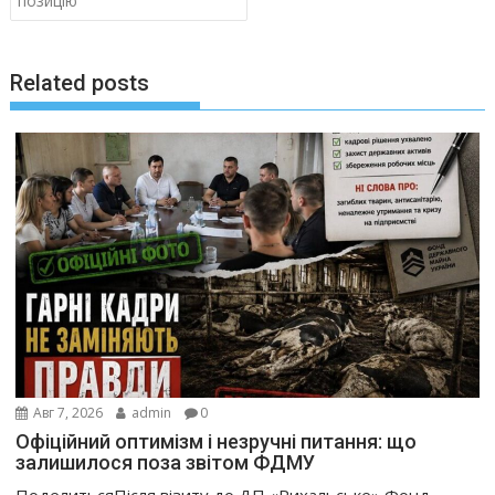
позицію
Related posts
Авг 7, 2026
admin
0
Офіційний оптимізм і незручні питання: що
залишилося поза звітом ФДМУ
ПоделитьсяПісля візиту до ДП «Рихальське» Фонд