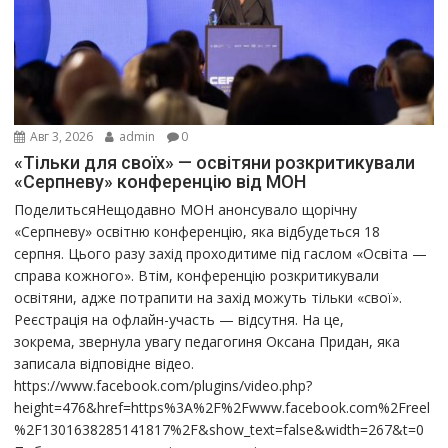
Авг 3, 2026
admin
0
«Тільки для своїх» — освітяни розкритикували
«Серпневу» конференцію від МОН
ПоделитьсяНещодавно МОН анонсувало щорічну
«Серпневу» освітню конференцію, яка відбудеться 18
серпня. Цього разу захід проходитиме під гаслом «Освіта —
справа кожного». Втім, конференцію розкритикували
освітяни, адже потрапити на захід можуть тільки «свої».
Реєстрація на офлайн-участь — відсутня. На це,
зокрема, звернула увагу педагогиня Оксана Придан, яка
записала відповідне відео.
https://www.facebook.com/plugins/video.php?
height=476&href=https%3A%2F%2Fwww.facebook.com%2Freel
%2F1301638285141817%2F&show_text=false&width=267&t=0