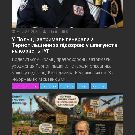
Май 27, 2026
admin
0
У Польщі затримали генерала з
Тернопільщини за підозрою у шпигунстві
на користь РФ
ПоделитьсяУ Польщі правоохоронці затримали
уродженця Тернопільщини, генерал-полковника
міліції у відставці Володимира Бедриківського. За
інформацією місцевих ЗМІ,...
Entertainment
Інтерв'ю
Новини
Статті
Україна