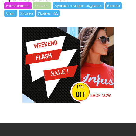
Entertainment
Featured
Журналістські розслідування
Новини
Статті
Україна
Україна - ЄС