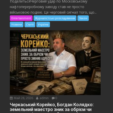
ПоделитьсяЧерговий удар по Московському
нафтопереробному заводу став не просто
військовою подією. Це черговий сигнал того, що...
Entertainment
Журналістські розслідування
Закон
Новини
Статті
Україна
Май 28, 2026
admin
0
Черкаський Корейко, Богдан Колядко:
земельний маестро зник за обрієм чи