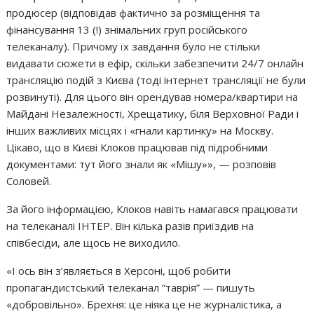
продюсер (відповідав фактично за розміщення та
фінансування 13 (!) знімальних груп російського
телеканалу). Причому їх завдання було не стільки
видавати сюжети в ефір, скільки забезпечити 24/7 онлайн
трансляцію подій з Києва (тоді інтернет трансляції не були
розвинуті). Для цього він орендував номера/квартири на
Майдані Незалежності, Хрещатику, біля Верховної Ради і
інших важливих місцях і «гнали картинку» на Москву.
Цікаво, що в Києві Клоков працював під підробними
документами: тут його знали як «Мішу»», — розповів
Соловей.
За його інформацією, Клоков навіть намагався працювати
на телеканалі ІНТЕР. Він кілька разів приїздив на
співбесіди, але щось не виходило.
«І ось він з’являється в Херсоні, щоб робити
пропагандистський телеканал “таврія” — пишуть
«добровільно». Брехня: це ніяка це не журналістика, а