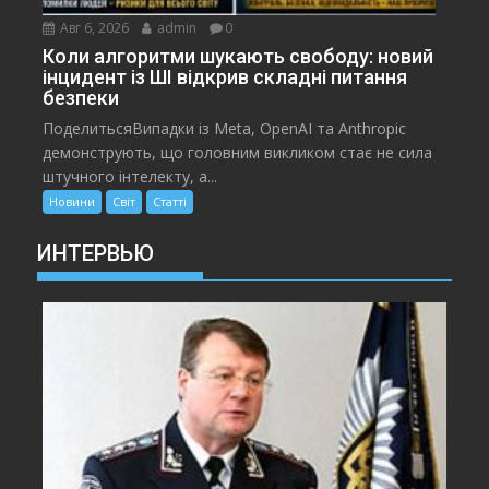
Авг 6, 2026
admin
0
Коли алгоритми шукають свободу: новий
інцидент із ШІ відкрив складні питання
безпеки
ПоделитьсяВипадки із Meta, OpenAI та Anthropic
демонструють, що головним викликом стає не сила
штучного інтелекту, а...
Новини
Світ
Статті
ИНТЕРВЬЮ