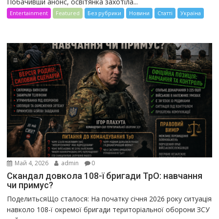
Побачивши анонс, освітянка захотіла...
Entertainment
Featured
Без рубрики
Новини
Статті
Україна
Май 4, 2026
admin
0
Скандал довкола 108-ї бригади ТрО: навчання
чи примус?
ПоделитьсяЩо сталося: На початку січня 2026 року ситуація
навколо 108-ї окремої бригади територіальної оборони ЗСУ