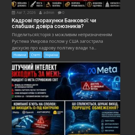
Авг 7, 2026
admin
0
Кадрові прорахунки Банкової: чи
слабшає довіра союзників?
ПоделитьсяІсторія з можливим непризначенням
Рустема Умєрова послом у США загострила
дискусію про кадрову політику влади та...
Новини
Статті
Україна