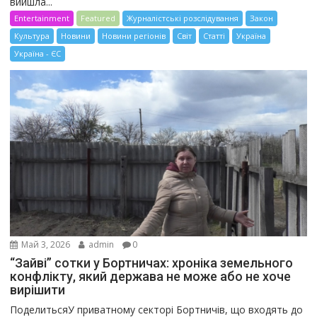
вийшла...
Entertainment
Featured
Журналістські розслідування
Закон
Культура
Новини
Новини регіонів
Світ
Статті
Україна
Україна - ЄС
Май 3, 2026
admin
0
“Зайві” сотки у Бортничах: хроніка земельного
конфлікту, який держава не може або не хоче
вирішити
ПоделитьсяУ приватному секторі Бортничів, що входять до