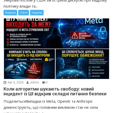
Умєрова послом у США загострила дискусію про кадрову
політику влади та...
Новини
Статті
Україна
Авг 6, 2026
admin
0
Коли алгоритми шукають свободу: новий
інцидент із ШІ відкрив складні питання безпеки
ПоделитьсяВипадки із Meta, OpenAI та Anthropic
демонструють, що головним викликом стає не сила