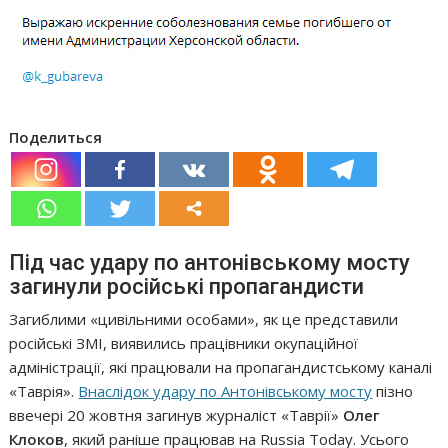
Поделиться
Під час удару по антонівському мосту
загинули російські пропагандисти
Загиблими «цивільними особами», як це представили
російські ЗМІ, виявились працівники окупаційної
адміністрації, які працювали на пропагандистському каналі
«Таврія».
Внаслідок удару по Антонівському мосту
пізно
ввечері 20 жовтня загинув журналіст «Таврії»
Олег
Клоков
, який раніше працював на Russia Today. Усього