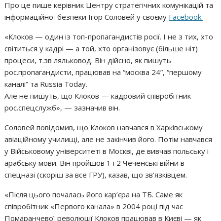
Про це пише керівник Центру стратегічних комунікацій та
інформаційної безпеки Ігор Соловей у своєму
Facebook.
«Клоков — один із топ-пропагандистів росії. І не з тих, хто
світиться у кадрі — а той, хто організовує (більше ніт)
процеси, т.зв ляльковод. Він дійсно, як пишуть
рос.пропагандисти, працював на “москва 24”, “першому
каналі” та Russia Today.
Але не пишуть, що Клоков — кадровий співробітник
рос.спецслужб», — зазначив він.
Соловей повідомив, що Клоков навчався в Харківському
авіаційному училищі, але не закінчив його. Потім навчався
у Військовому університеті в Москві, де вивчав польську і
арабську мови. Він пройшов 1 і 2 Чеченські війни в
спецназі (скоріш за все ГРУ), казав, що зв’язківцем.
«Після цього почалась його кар’єра на ТБ. Саме як
співробітник «Первого канала» в 2004 році під час
Помаранчевої революції Клоков працював в Києві — як