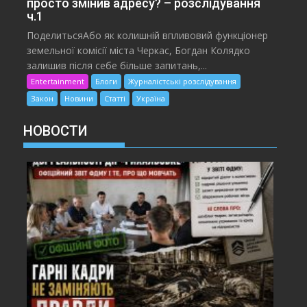
просто змінив адресу? – розслідування
ч.1
ПоделитьсяАбо як колишній впливовий функціонер
земельної комісії міста Черкас, Богдан Колядко
залишив після себе більше запитань,...
Entertainment
Блоги
Журналістські розслідування
Закон
Новини
Статті
Україна
НОВОСТИ