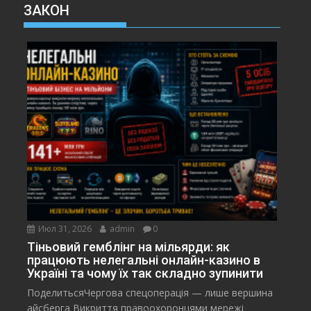
ЗАКОН
Июл 31, 2026
admin
0
Тіньовий гемблінг на мільярди: як
працюють нелегальні онлайн-казино в
Україні та чому їх так складно зупинити
ПоделитьсяЧергова спецоперація — лише вершина
айсберга Викриття правоохоронцями мережі