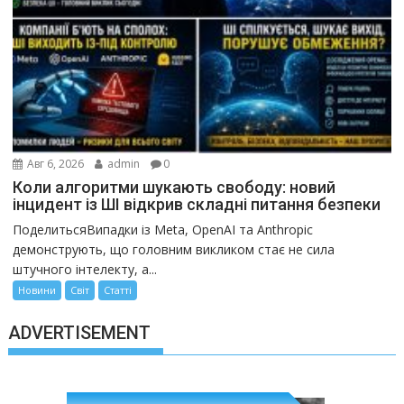
Авг 6, 2026
admin
0
Коли алгоритми шукають свободу: новий
інцидент із ШІ відкрив складні питання безпеки
ПоделитьсяВипадки із Meta, OpenAI та Anthropic
демонструють, що головним викликом стає не сила
штучного інтелекту, а...
Новини
Світ
Статті
ADVERTISEMENT