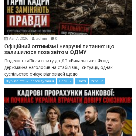
Авг 7, 2026
admin
0
Офіційний оптимізм і незручні питання: що
залишилося поза звітом ФДМУ
ПоделитьсяПісля візиту до ДП «Рихальське» Фонд
держмайна наголосив на стабілізації ситуації, однак
суспільство очікує відповідей щодо...
Журналістські розслідування
Новини
Статті
Україна