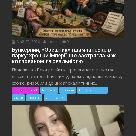
Май 27, 2026
admin
0
Бункерний, «Орешник» і шампанське в
парку: хроніки імперії, що застрягла між
котлованом та реальністю
ПоделитьсяПоки російські пропагандисти вкотре
лякають світ «небаченим ударом у відповідь», кияни,
схоже, виробили до цих апокаліптичних...
Entertainment
Інтерв'ю
Новини
Новини регіонів
Статті
Україна
Україна - ЄС