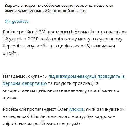
Раніше російські ЗМІ поширили інформацію, що внаслідок
12 ударів з РСЗВ по Антонівському мосту в окупованому
Херсоні загинули «багато цивільних осіб, включаючи
дітей».
Нагадаємо, окупанти
під виглядом евакуації проводять із
Херсона депортацію
та готують провокації з
використанням цивільного населення у якості «живого
щита».
Російський пропагандист Олег
Клоков
, який загинув вночі
на переправі біля Антонівського мосту, був кадровим
спіробітником російських спецслужб.