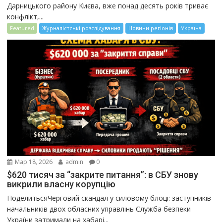
Дарницького району Києва, вже понад десять років триває
конфлікт,...
Featured
Журналістські розслідування
Новини регіонів
Україна
Мар 18, 2026
admin
0
$620 тисяч за “закрите питання”: в СБУ знову
викрили власну корупцію
ПоделитьсяЧерговий скандал у силовому блоці: заступників
начальників двох обласних управлінь Служба безпеки
України затримали на хабарі...