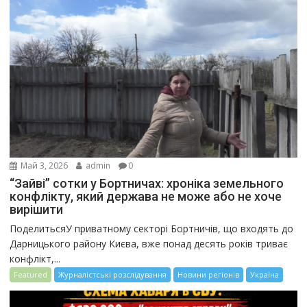
Май 3, 2026
admin
0
“Зайві” сотки у Бортничах: хроніка земельного
конфлікту, який держава не може або не хоче
вирішити
ПоделитьсяУ приватному секторі Бортничів, що входять до
Дарницького району Києва, вже понад десять років триває
конфлікт,...
Featured
Журналістські розслідування
Новини регіонів
Україна