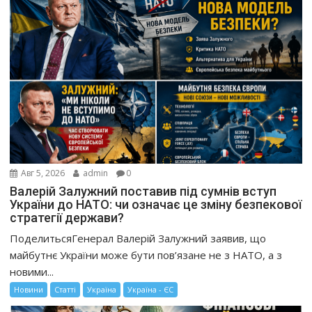
Авг 5, 2026
admin
0
Валерій Залужний поставив під сумнів вступ
України до НАТО: чи означає це зміну безпекової
стратегії держави?
ПоделитьсяГенерал Валерій Залужний заявив, що
майбутнє України може бути пов’язане не з НАТО, а з
новими...
Новини
Статті
Україна
Україна - ЄС