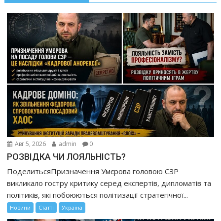
Авг 5, 2026
admin
0
РОЗВІДКА ЧИ ЛОЯЛЬНІСТЬ?
ПоделитьсяПризначення Умєрова головою СЗР
викликало гостру критику серед експертів, дипломатів та
політиків, які побоюються політизації стратегічної...
Новини
Статті
Україна