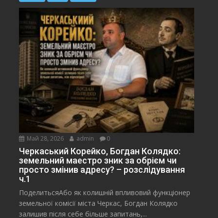
Май 28, 2026
admin
0
Черкаський Корейко, Богдан Колядко:
земельний маестро зник за обрієм чи
просто змінив адресу? – розслідування
ч.1
ПоделитьсяАбо як колишній впливовий функціонер
земельної комісії міста Черкас, Богдан Колядко
залишив після себе більше запитань,...