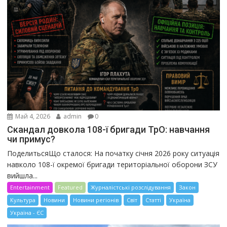
Май 4, 2026
admin
0
Скандал довкола 108-ї бригади ТрО: навчання
чи примус?
ПоделитьсяЩо сталося: На початку січня 2026 року ситуація
навколо 108-ї окремої бригади територіальної оборони ЗСУ
вийшла...
Entertainment
Featured
Журналістські розслідування
Закон
Культура
Новини
Новини регіонів
Світ
Статті
Україна
Україна - ЄС