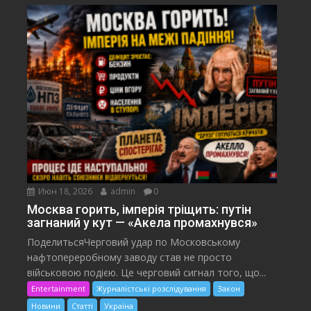
Июн 18, 2026
admin
0
Москва горить, імперія тріщить: путін
загнаний у кут — «Акела промахнувся»
ПоделитьсяЧерговий удар по Московському
нафтопереробному заводу став не просто
військовою подією. Це черговий сигнал того, що...
Entertainment
Журналістські розслідування
Закон
Новини
Статті
Україна