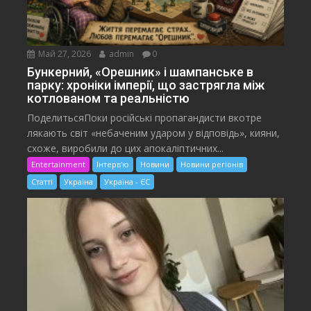
Май 27, 2026
admin
0
Бункерний, «Орешник» і шампанське в
парку: хроніки імперії, що застрягла між
котлованом та реальністю
ПоделитьсяПоки російські пропагандисти вкотре
лякають світ «небаченим ударом у відповідь», кияни,
схоже, виробили до цих апокаліптичних...
Entertainment
Інтерв'ю
Новини
Новини регіонів
Статті
Україна
Україна - ЄС