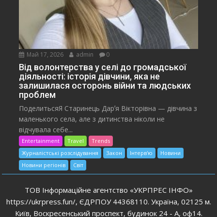
Май 17, 2026
admin
0
Від волонтерства у селі до громадської
діяльності: історія дівчини, яка не
залишилася осторонь війни та людських
проблем
ПоделитьсяЯ Старинець Дарʼя Вікторівна — дівчина з
маленького села, але з дитинства ніколи не
відчувала себе...
Entertainment
Travel
Trends
Журналістські розслідування
Закон
Інтерв'ю
Новини
Новини регіонів
Світ
ТОВ Інформаційне агентство «УКРПРЕС ІНФО»
https://ukrpress.fun/, ЄДРПОУ 44368110. Україна, 02125 м.
Київ, Воскресенський проспект, будинок 24 - А, оф14.