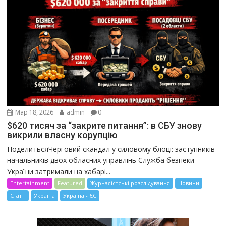
Мар 18, 2026
admin
0
$620 тисяч за “закрите питання”: в СБУ знову
викрили власну корупцію
ПоделитьсяЧерговий скандал у силовому блоці: заступників
начальників двох обласних управлінь Служба безпеки
України затримали на хабарі...
Entertainment
Featured
Журналістські розслідування
Новини
Статті
Україна
Україна - ЄС