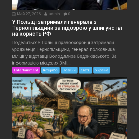
Май 27, 2026
admin
0
У Польщі затримали генерала з
Тернопільщини за підозрою у шпигунстві
на користь РФ
ПоделитьсяУ Польщі правоохоронці затримали
уродженця Тернопільщини, генерал-полковника
міліції у відставці Володимира Бедриківського. За
інформацією місцевих ЗМІ,...
Entertainment
Інтерв'ю
Новини
Статті
Україна