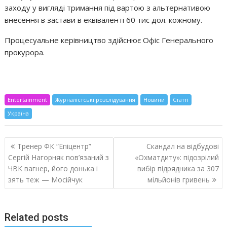
заходу у вигляді тримання під вартою з альтернативою
внесення в застави в еквіваленті 60 тис дол. кожному.
Процесуальне керівництво здійснює Офіс Генерального
прокурора.
Entertainment
Журналістські розслідування
Новини
Статті
Україна
Навигация
Тренер ФК “Епіцентр”
Скандал на відбудові
по
Сергій Нагорняк пов’язаний з
«Охматдиту»: підозрілий
записям
ЧВК вагнер, його донька і
вибір підрядника за 307
зять теж — Мосійчук
мільйонів гривень
Related posts