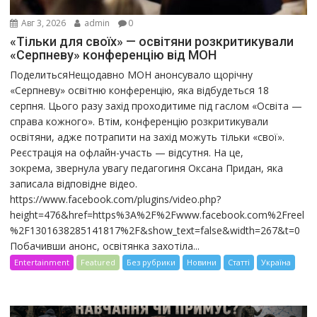
Авг 3, 2026
admin
0
«Тільки для своїх» — освітяни розкритикували
«Серпневу» конференцію від МОН
ПоделитьсяНещодавно МОН анонсувало щорічну
«Серпневу» освітню конференцію, яка відбудеться 18
серпня. Цього разу захід проходитиме під гаслом «Освіта —
справа кожного». Втім, конференцію розкритикували
освітяни, адже потрапити на захід можуть тільки «свої».
Реєстрація на офлайн-участь — відсутня. На це,
зокрема, звернула увагу педагогиня Оксана Придан, яка
записала відповідне відео.
https://www.facebook.com/plugins/video.php?
height=476&href=https%3A%2F%2Fwww.facebook.com%2Freel
%2F1301638285141817%2F&show_text=false&width=267&t=0
Побачивши анонс, освітянка захотіла...
Entertainment
Featured
Без рубрики
Новини
Статті
Україна