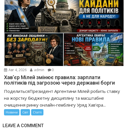
Авг 4, 2026
admin
0
Хав’єр Мілей змінює правила: зарплати
політиків під загрозою через державні борги
ПоделитьсяПрезидент Аргентини Мілей робить ставку
на жорстку бюджетну дисципліну та масштабне
очищення ринку онлайн-гемблінгу Уряд Хав’єра...
Новини
Світ
Статті
LEAVE A COMMENT