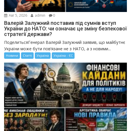
Авг 5, 2026
admin
0
Валерій Залужний поставив під сумнів вступ
України до НАТО: чи означає це зміну безпекової
стратегії держави?
ПоделитьсяГенерал Валерій Залужний заявив, що майбутнє
України може бути пов’язане не з НАТО, а з новими...
Новини
Статті
Україна
Україна - ЄС