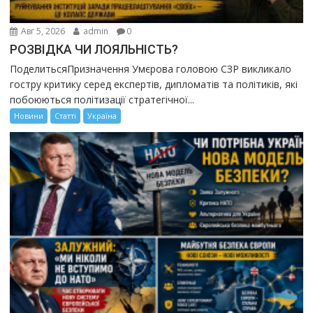
Авг 5, 2026
admin
0
РОЗВІДКА ЧИ ЛОЯЛЬНІСТЬ?
ПоделитьсяПризначення Умєрова головою СЗР викликало
гостру критику серед експертів, дипломатів та політиків, які
побоюються політизації стратегічної...
Новини
Статті
Україна