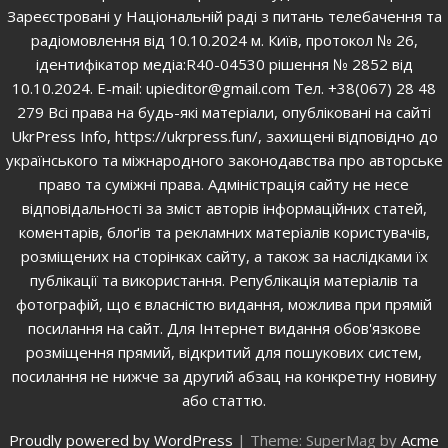
Зареєстровані у Національній раді з питань телебачення та
радіомовлення від 10.10.2024 м. Київ, протокол № 26,
ідентифікатор медіа:R40-04530 рішення № 2852 від
10.10.2024. E-mail: upieditor@gmail.com Тел. +38(067) 28 48
279 Всі права на будь-які матеріали, опубліковані на сайті
UkrPress Info, https://ukrpress.fun/, захищені відповідно до
українського та міжнародного законодавства про авторське
право та суміжні права. Адміністрація сайту не несе
відповідальності за зміст авторів інформаційних статей,
коментарів, блоґів та рекламних матеріалів користувачів,
розміщених на сторінках сайту, а також за наслідками їх
публікації та використання. Републікація матеріалів та
фотографій, що є власністю видання, можлива при прямій
посилання на сайт. Для Інтернет видання обов'язкове
розміщення прямий, відкритий для пошукових систем,
посилання не нижче за другий абзац на конкретну новину
або статтю.
Proudly powered by WordPress
|
Theme: SuperMag by
Acme