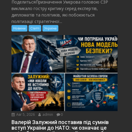
ПоделитьсяПризначення Умєрова головою СЗР
викликало гостру критику серед експертів,
дипломатів та політиків, які побоюються
політизації стратегічної...
Новини
Статті
Україна
Авг 5, 2026
admin
0
Валерій Залужний поставив під сумнів
вступ України до НАТО: чи означає це