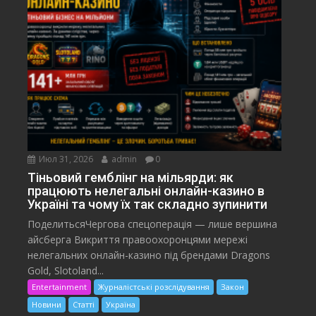
Июл 31, 2026
admin
0
Тіньовий гемблінг на мільярди: як
працюють нелегальні онлайн-казино в
Україні та чому їх так складно зупинити
ПоделитьсяЧергова спецоперація — лише вершина
айсберга Викриття правоохоронцями мережі
нелегальних онлайн-казино під брендами Dragons
Gold, Slotoland...
Entertainment
Журналістські розслідування
Закон
Новини
Статті
Україна