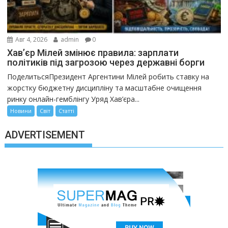
Авг 4, 2026
admin
0
Хав’єр Мілей змінює правила: зарплати
політиків під загрозою через державні борги
ПоделитьсяПрезидент Аргентини Мілей робить ставку на
жорстку бюджетну дисципліну та масштабне очищення
ринку онлайн-гемблінгу Уряд Хав’єра...
Новини
Світ
Статті
ADVERTISEMENT