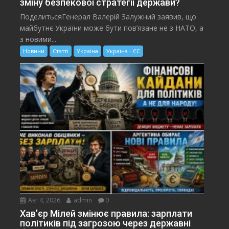
зміну безпекової стратегії держави?
ПоделитьсяГенерал Валерій Залужний заявив, що
майбутнє України може бути пов’язане не з НАТО, а
з новими...
Новини
Статті
Україна
Україна - ЄС
Авг 4, 2026
admin
0
Хав’єр Мілей змінює правила: зарплати
політиків під загрозою через державні