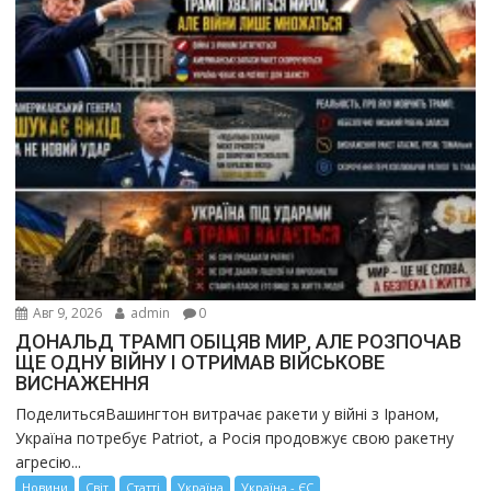
Авг 9, 2026
admin
0
ДОНАЛЬД ТРАМП ОБІЦЯВ МИР, АЛЕ РОЗПОЧАВ
ЩЕ ОДНУ ВІЙНУ І ОТРИМАВ ВІЙСЬКОВЕ
ВИСНАЖЕННЯ
ПоделитьсяВашингтон витрачає ракети у війні з Іраном,
Україна потребує Patriot, а Росія продовжує свою ракетну
агресію...
Новини
Світ
Статті
Україна
Україна - ЄС