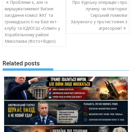
Навигация
Проблеми є, але їх
Про Курську операцію і про
по
вирішуватимемо! Виїзне
лучину: чи повторює
записям
засідання комісії ЖКГ та
Сирський помилки
громадськості на базі яхт-
Залужного у протистоянні з
клубу та КДЮСШ «Олімп» у
агресором?
Корабельному районі
Миколаєва (Фото+Відео)
Related posts