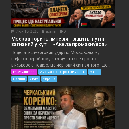
Июн 18, 2026
admin
0
Москва горить, імперія тріщить: путін
загнаний у кут — «Акела промахнувся»
ПоделитьсяЧерговий удар по Московському
нафтопереробному заводу став не просто
військовою подією. Це черговий сигнал того, що...
Entertainment
Журналістські розслідування
Закон
Новини
Статті
Україна