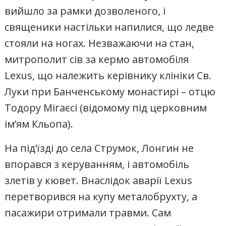
вийшло за рамки дозволеного, і
священики настільки напилися, що ледве
стояли на ногах. Незважаючи на стан,
митрополит сів за кермо автомобіля
Lexus, що належить керівнику клініки Св.
Луки при Банченському монастирі – отцю
Тодору Мігаєсі (відомому під церковним
ім’ям Кльопа).
На під’їзді до села Струмок, Лонгин не
впорався з керуванням, і автомобіль
злетів у кювет. Внаслідок аварії Lexus
перетворився на купу металобрухту, а
пасажири отримали травми. Сам