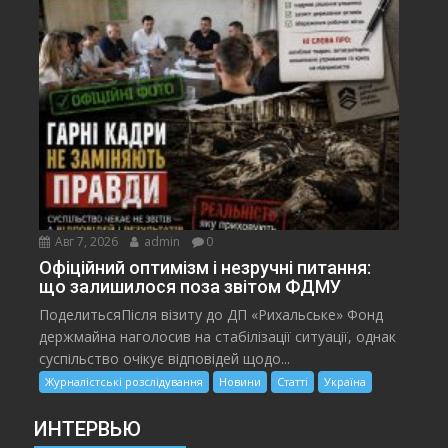
Авг 7, 2026
admin
0
Офіційний оптимізм і незручні питання:
що залишилося поза звітом ФДМУ
ПоделитьсяПісля візиту до ДП «Рихальське» Фонд
держмайна наголосив на стабілізації ситуації, однак
суспільство очікує відповідей щодо...
Журналістські розслідування
Новини
Статті
Україна
ИНТЕРВЬЮ