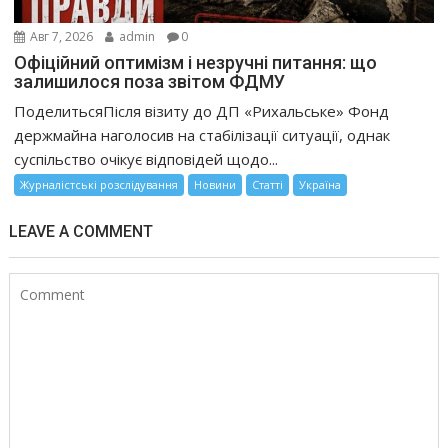
Авг 7, 2026
admin
0
Офіційний оптимізм і незручні питання: що
залишилося поза звітом ФДМУ
ПоделитьсяПісля візиту до ДП «Рихальське» Фонд
держмайна наголосив на стабілізації ситуації, однак
суспільство очікує відповідей щодо...
Журналістські розслідування
Новини
Статті
Україна
LEAVE A COMMENT