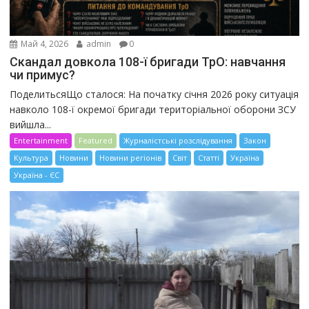
Май 4, 2026
admin
0
Скандал довкола 108-ї бригади ТрО: навчання
чи примус?
ПоделитьсяЩо сталося: На початку січня 2026 року ситуація
навколо 108-ї окремої бригади територіальної оборони ЗСУ
вийшла...
Entertainment
Featured
Журналістські розслідування
Закон
Культура
Новини
Новини регіонів
Світ
Статті
Україна
Україна - ЄС