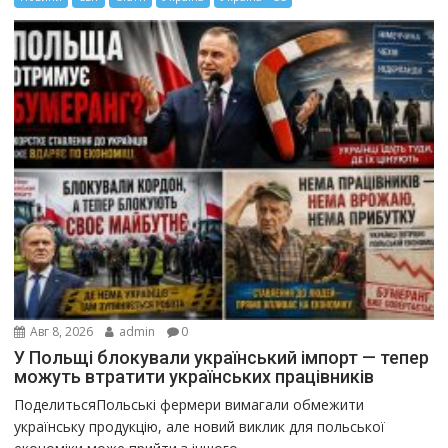
Авг 8, 2026
admin
0
У Польщі блокували український імпорт — тепер
можуть втратити українських працівників
ПоделитьсяПольські фермери вимагали обмежити
українську продукцію, але новий виклик для польської