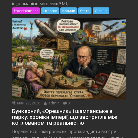
інформацією місцевих ЗМІ,...
Entertainment
Інтерв'ю
Новини
Статті
Україна
Май 27, 2026
admin
0
Бункерний, «Орешник» і шампанське в
парку: хроніки імперії, що застрягла між
котлованом та реальністю
ПоделитьсяПоки російські пропагандисти вкотре