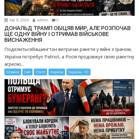
Авг 9, 2026
admin
0
ДОНАЛЬД ТРАМП ОБІЦЯВ МИР, АЛЕ РОЗПОЧАВ
ЩЕ ОДНУ ВІЙНУ І ОТРИМАВ ВІЙСЬКОВЕ
ВИСНАЖЕННЯ
ПоделитьсяВашингтон витрачає ракети у війні з Іраном,
Україна потребує Patriot, а Росія продовжує свою ракетну
агресію...
Новини
Світ
Статті
Україна
Україна - ЄС