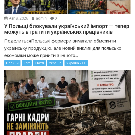
Авг 8, 2026
admin
0
У Польщі блокували український імпорт — тепер
можуть втратити українських працівників
ПоделитьсяПольські фермери вимагали обмежити
українську продукцію, але новий виклик для польської
економіки може прийти з іншого...
Новини
Світ
Статті
Україна
Україна - ЄС