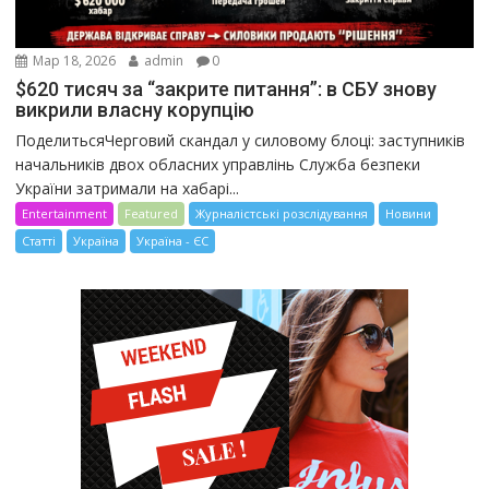
Мар 18, 2026
admin
0
$620 тисяч за “закрите питання”: в СБУ знову
викрили власну корупцію
ПоделитьсяЧерговий скандал у силовому блоці: заступників
начальників двох обласних управлінь Служба безпеки
України затримали на хабарі...
Entertainment
Featured
Журналістські розслідування
Новини
Статті
Україна
Україна - ЄС