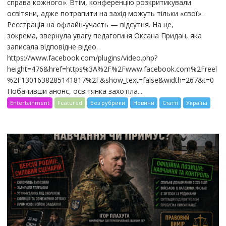
справа кожного». Втім, конференцію розкритикували
освітяни, адже потрапити на захід можуть тільки «свої».
Реєстрація на офлайн-участь — відсутня. На це,
зокрема, звернула увагу педагогиня Оксана Придан, яка
записала відповідне відео.
https://www.facebook.com/plugins/video.php?
height=476&href=https%3A%2F%2Fwww.facebook.com%2Freel
%2F1301638285141817%2F&show_text=false&width=267&t=0
Побачивши анонс, освітянка захотіла...
Entertainment
Featured
Без рубрики
Новини
Статті
Україна