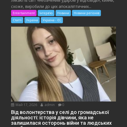
лякають світ «небаченим ударом у відповідь», кияни,
схоже, виробили до цих апокаліптичних...
Entertainment
Інтерв'ю
Новини
Новини регіонів
Статті
Україна
Україна - ЄС
Май 17, 2026
admin
0
Від волонтерства у селі до громадської
діяльності: історія дівчини, яка не
залишилася осторонь війни та людських