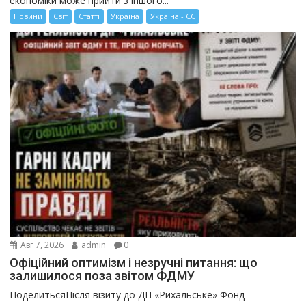
економіки може прийти з іншого...
Новини
Світ
Статті
Україна
Україна - ЄС
Авг 7, 2026
admin
0
Офіційний оптимізм і незручні питання: що
залишилося поза звітом ФДМУ
ПоделитьсяПісля візиту до ДП «Рихальське» Фонд