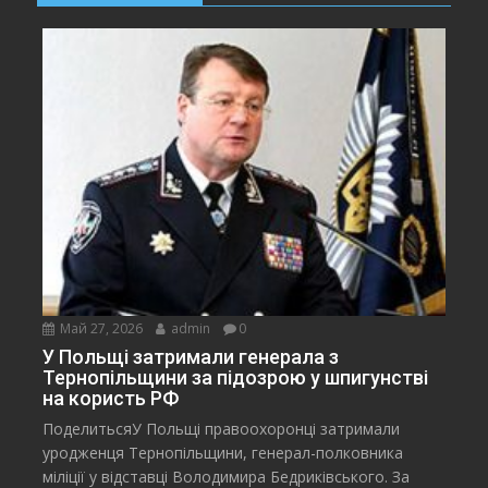
Май 27, 2026
admin
0
У Польщі затримали генерала з
Тернопільщини за підозрою у шпигунстві
на користь РФ
ПоделитьсяУ Польщі правоохоронці затримали
уродженця Тернопільщини, генерал-полковника
міліції у відставці Володимира Бедриківського. За