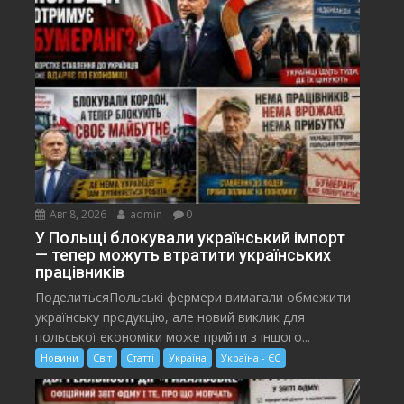
Авг 8, 2026
admin
0
У Польщі блокували український імпорт
— тепер можуть втратити українських
працівників
ПоделитьсяПольські фермери вимагали обмежити
українську продукцію, але новий виклик для
польської економіки може прийти з іншого...
Новини
Світ
Статті
Україна
Україна - ЄС