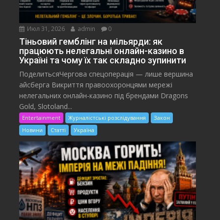
Июл 31, 2026
admin
0
Тіньовий гемблінг на мільярди: як
працюють нелегальні онлайн-казино в
Україні та чому їх так складно зупинити
ПоделитьсяЧергова спецоперація — лише вершина
айсберга Викриття правоохоронцями мережі
нелегальних онлайн-казино під брендами Dragons
Gold, Slotoland...
Entertainment
Журналістські розслідування
Закон
Новини
Статті
Україна