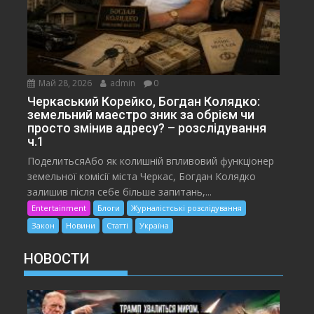
Май 28, 2026
admin
0
Черкаський Корейко, Богдан Колядко:
земельний маестро зник за обрієм чи
просто змінив адресу? – розслідування
ч.1
ПоделитьсяАбо як колишній впливовий функціонер
земельної комісії міста Черкас, Богдан Колядко
залишив після себе більше запитань,...
Entertainment
Блоги
Журналістські розслідування
Закон
Новини
Статті
Україна
НОВОСТИ