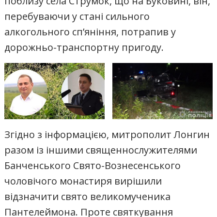
поблизу села Струмок, що на Буковині, він,
перебуваючи у стані сильного
алкогольного сп’яніння, потрапив у
дорожньо-транспортну пригоду.
Згідно з інформацією, митрополит Лонгин
разом із іншими священнослужителями
Банченського Свято-Вознесенського
чоловічого монастиря вирішили
відзначити свято великомученика
Пантелеймона. Проте святкування