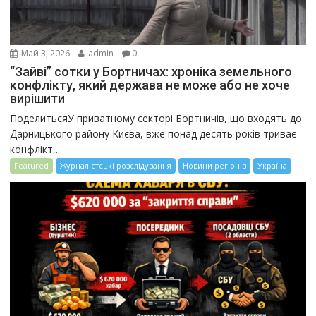
Май 3, 2026
admin
0
“Зайві” сотки у Бортничах: хроніка земельного
конфлікту, який держава не може або не хоче
вирішити
ПоделитьсяУ приватному секторі Бортничів, що входять до
Дарницького району Києва, вже понад десять років триває
конфлікт,...
Featured
Журналістські розслідування
Новини регіонів
Україна