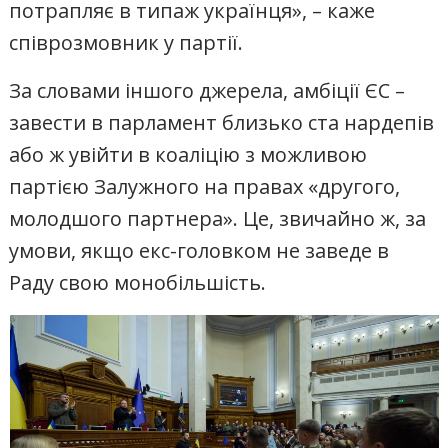
потрапляє в типаж українця», – каже
співрозмовник у партії.
За словами іншого джерела, амбіції ЄС –
завести в парламент близько ста нардепів
або ж увійти в коаліцію з можливою
партією Залужного на правах «другого,
молодшого партнера». Це, звичайно ж, за
умови, якщо екс-головком не заведе в
Раду свою монобільшість.