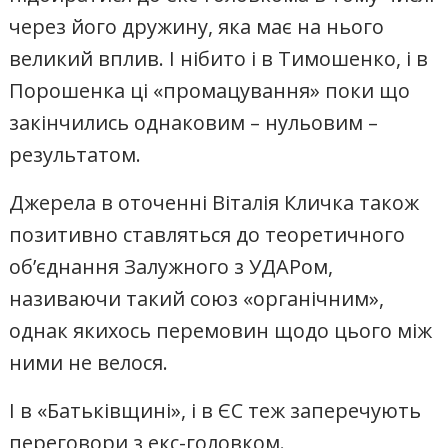
через його дружину, яка має на нього
великий вплив. І нібито і в Тимошенко, і в
Порошенка ці «промацування» поки що
закінчились однаковим – нульовим –
результатом.
Джерела в оточенні Віталія Кличка також
позитивно ставляться до теоретичного
об’єднання Залужного з УДАРом,
називаючи такий союз «органічним»,
однак якихось перемовин щодо цього між
ними не велося.
І в «Батьківщині», і в ЄС теж заперечують
переговори з екс-головком.