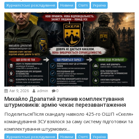
Журналістські розслідування
Новини
Статті
Україна
Авг 9, 2026
admin
0
Михайло Драпатий зупинив комплектування
штурмовиків: армію чекає перезавантаження
ПоделитьсяПісля скандалу навколо 425-го ОШП «Скеля»
командування ЗСУ взялося за саму систему підготовки та
комплектування штурмових...
Журналістські розслідування
Новини
Статті
Україна