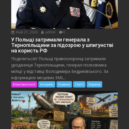
Май 27, 2026
admin
0
У Польщі затримали генерала з
Тернопільщини за підозрою у шпигунстві
на користь РФ
ПоделитьсяУ Польщі правоохоронці затримали
уродженця Тернопільщини, генерал-полковника
міліції у відставці Володимира Бедриківського. За
інформацією місцевих ЗМІ,...
Entertainment
Інтерв'ю
Новини
Статті
Україна