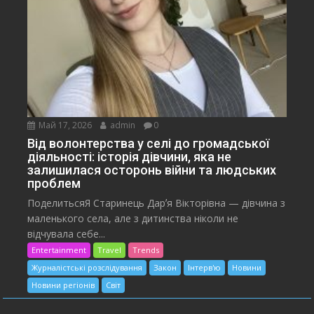
Май 17, 2026
admin
0
Від волонтерства у селі до громадської
діяльності: історія дівчини, яка не
залишилася осторонь війни та людських
проблем
ПоделитьсяЯ Старинець Дарʼя Вікторівна — дівчина з
маленького села, але з дитинства ніколи не
відчувала себе...
Entertainment
Travel
Trends
Журналістські розслідування
Закон
Інтерв'ю
Новини
Новини регіонів
Світ