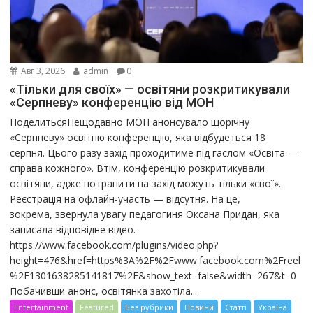
Авг 3, 2026
admin
0
«Тільки для своїх» — освітяни розкритикували
«Серпневу» конференцію від МОН
ПоделитьсяНещодавно МОН анонсувало щорічну
«Серпневу» освітню конференцію, яка відбудеться 18
серпня. Цього разу захід проходитиме під гаслом «Освіта —
справа кожного». Втім, конференцію розкритикували
освітяни, адже потрапити на захід можуть тільки «свої».
Реєстрація на офлайн-участь — відсутня. На це,
зокрема, звернула увагу педагогиня Оксана Придан, яка
записала відповідне відео.
https://www.facebook.com/plugins/video.php?
height=476&href=https%3A%2F%2Fwww.facebook.com%2Freel
%2F1301638285141817%2F&show_text=false&width=267&t=0
Побачивши анонс, освітянка захотіла...
Entertainment
Featured
Без рубрики
Новини
Статті
Україна