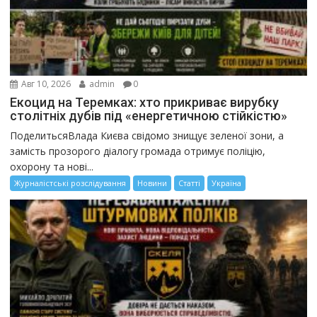
Авг 10, 2026
admin
0
Екоцид на Теремках: хто прикриває вирубку
столітніх дубів під «енергетичною стійкістю»
ПоделитьсяВлада Києва свідомо знищує зеленої зони, а
замість прозорого діалогу громада отримує поліцію,
охорону та нові...
Журналістські розслідування
Новини
Статті
Україна