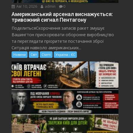
Авг 10, 2026
admin
0
Американський арсенал виснажується:
тривожний сигнал Пентагону
ПоделитьсяСкорочення запасів ракет змушує
Вашингтон прискорювати оборонне виробництво
та переглядати пріоритети постачання зброї
Ситуація навколо американських...
Новини
Світ
Статті
Україна - ЄС