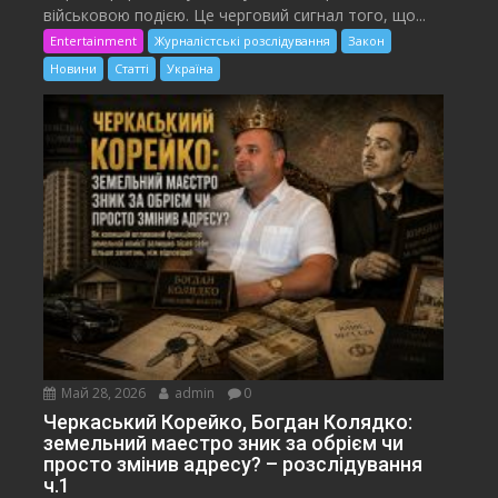
військовою подією. Це черговий сигнал того, що...
Entertainment
Журналістські розслідування
Закон
Новини
Статті
Україна
Май 28, 2026
admin
0
Черкаський Корейко, Богдан Колядко:
земельний маестро зник за обрієм чи
просто змінив адресу? – розслідування
ч.1