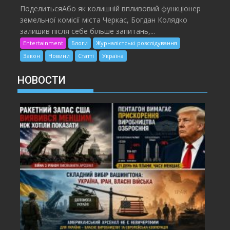
ПоделитьсяАбо як колишній впливовий функціонер
земельної комісії міста Черкас, Богдан Колядко
залишив після себе більше запитань,...
Entertainment
Блоги
Журналістські розслідування
Закон
Новини
Статті
Україна
НОВОСТИ