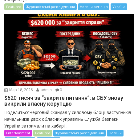
Featured
Журналістські розслідування
Новини регіонів
Україна
Мар 18, 2026
admin
0
$620 тисяч за “закрите питання”: в СБУ знову
викрили власну корупцію
ПоделитьсяЧерговий скандал у силовому блоці: заступників
начальників двох обласних управлінь Служба безпеки
України затримали на хабарі...
Entertainment
Featured
Журналістські розслідування
Новини