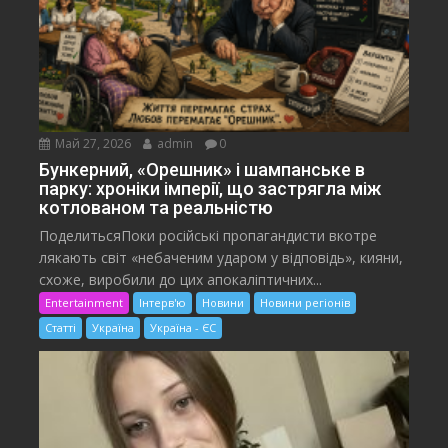
Май 27, 2026
admin
0
Бункерний, «Орешник» і шампанське в
парку: хроніки імперії, що застрягла між
котлованом та реальністю
ПоделитьсяПоки російські пропагандисти вкотре
лякають світ «небаченим ударом у відповідь», кияни,
схоже, виробили до цих апокаліптичних...
Entertainment
Інтерв'ю
Новини
Новини регіонів
Статті
Україна
Україна - ЄС