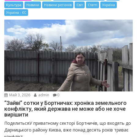
Культура
Новини
Новини регіонів
Світ
Статті
Україна
Україна - ЄС
Май 3, 2026
admin
0
“Зайві” сотки у Бортничах: хроніка земельного
конфлікту, який держава не може або не хоче
вирішити
ПоделитьсяУ приватному секторі Бортничів, що входять до
Дарницького району Києва, вже понад десять років триває
конфлікт,...