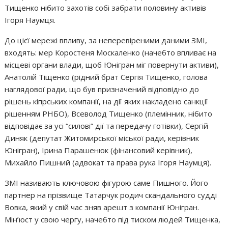
Тищенко нібито захотів собі забрати половину активів
Ігоря Наумця.
До цієї мережі впливу, за неперевіреними даними ЗМІ,
входять: мер Коростеня Москаленко (начебто впливає на
місцеві органи влади, щоб Юнігран міг повернути активи),
Анатолій Тіщенко (рідний брат Сергія Тищенко, голова
наглядової ради, що був призначений відповідно до
рішень кіпрських компанії, на дії яких накладено санкції
рішенням РНБО), Всеволод Тищенко (племінник, нібито
відповідає за усі “силові” дії та передачу готівки), Сергій
Диняк (депутат Житомирської міської ради, керівник
Юнігран), Ірина Парашенюк (фінансовий керівник),
Михайло Пишний (адвокат та права рука Ігоря Наумця).
ЗМІ називають ключовою фігурою саме Пишного. Його
партнер на прізвище Татарчук родич скандального судді
Вовка, який у свій час зняв арешт з компанії Юнігран.
Мінʼюст у свою чергу, начебто під тиском людей Тищенка,