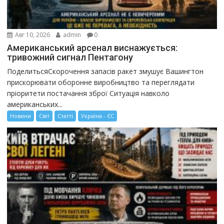
Авг 10, 2026
admin
0
Американський арсенал виснажується:
тривожний сигнал Пентагону
ПоделитьсяСкорочення запасів ракет змушує Вашингтон
прискорювати оборонне виробництво та переглядати
пріоритети постачання зброї Ситуація навколо
американських...
Новини
Світ
Статті
Україна - ЄС