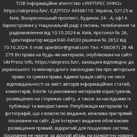
ТОВ Інформаційне агентство «УКРПРЕС ІНФО»
https://ukrpress.fun/, ЄДРПОУ 44368110. Україна, 02125 м.
Київ, Воскресенський проспект, будинок 24 - А, оф14.
Зареєстровані у Національній раді з питань телебачення та
радіомовлення від 10.10.2024 м. Київ, протокол № 26,
ідентифікатор медіа:R40-04530 рішення № 2852 від
10.10.2024. E-mail: upieditor@gmail.com Тел. +38(067) 28 48
279 Всі права на будь-які матеріали, опубліковані на сайті
UkrPress Info, https://ukrpress.fun/, захищені відповідно до
українського та міжнародного законодавства про авторське
право та суміжні права. Адміністрація сайту не несе
відповідальності за зміст авторів інформаційних статей,
коментарів, блоґів та рекламних матеріалів користувачів,
розміщених на сторінках сайту, а також за наслідками їх
публікації та використання. Републікація матеріалів та
фотографій, що є власністю видання, можлива при прямій
посилання на сайт. Для Інтернет видання обов'язкове
розміщення прямий, відкритий для пошукових систем,
посилання не нижче за другий абзац на конкретну новину