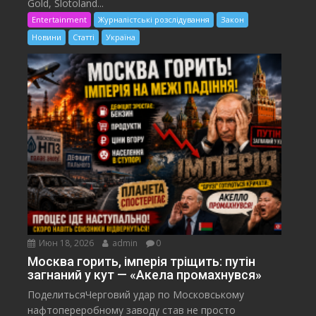
Gold, Slotoland...
Entertainment
Журналістські розслідування
Закон
Новини
Статті
Україна
Июн 18, 2026
admin
0
Москва горить, імперія тріщить: путін
загнаний у кут — «Акела промахнувся»
ПоделитьсяЧерговий удар по Московському
нафтопереробному заводу став не просто