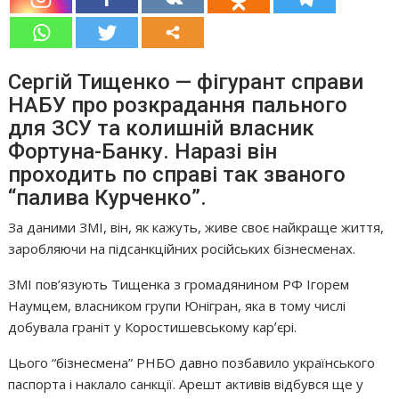
Сергій Тищенко — фігурант справи
НАБУ про розкрадання пального
для ЗСУ та колишній власник
Фортуна-Банку. Наразі він
проходить по справі так званого
“палива Курченко”.
За даними ЗМІ, він, як кажуть, живе своє найкраще життя,
заробляючи на підсанкційних російських бізнесменах.
ЗМІ пов’язують Тищенка з громадянином РФ Ігорем
Наумцем, власником групи Юнігран, яка в тому числі
добувала граніт у Коростишевському карʼєрі.
Цього “бізнесмена” РНБО давно позбавило українського
паспорта і наклало санкції. Арешт активів відбувся ще у