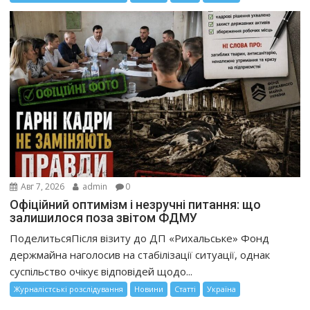
Авг 7, 2026
admin
0
Офіційний оптимізм і незручні питання: що
залишилося поза звітом ФДМУ
ПоделитьсяПісля візиту до ДП «Рихальське» Фонд
держмайна наголосив на стабілізації ситуації, однак
суспільство очікує відповідей щодо...
Журналістські розслідування
Новини
Статті
Україна