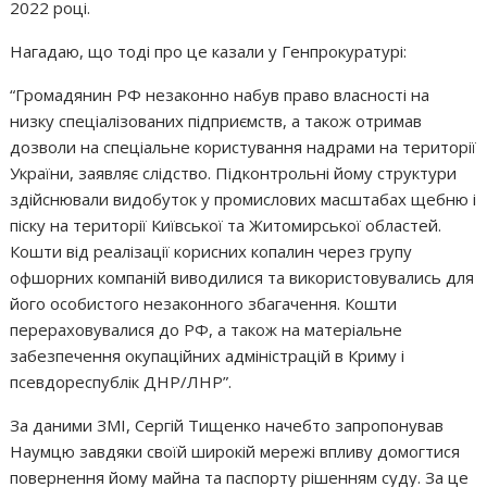
2022 році.
Нагадаю, що тоді про це казали у Генпрокуратурі:
“Громадянин РФ незаконно набув право власності на
низку спеціалізованих підприємств, а також отримав
дозволи на спеціальне користування надрами на території
України, заявляє слідство. Підконтрольні йому структури
здійснювали видобуток у промислових масштабах щебню і
піску на території Київської та Житомирської областей.
Кошти від реалізації корисних копалин через групу
офшорних компаній виводилися та використовувались для
його особистого незаконного збагачення. Кошти
перераховувалися до РФ, а також на матеріальне
забезпечення окупаційних адміністрацій в Криму і
псевдореспублік ДНР/ЛНР”.
За даними ЗМІ, Сергій Тищенко начебто запропонував
Наумцю завдяки своїй широкій мережі впливу домогтися
повернення йому майна та паспорту рішенням суду. За це