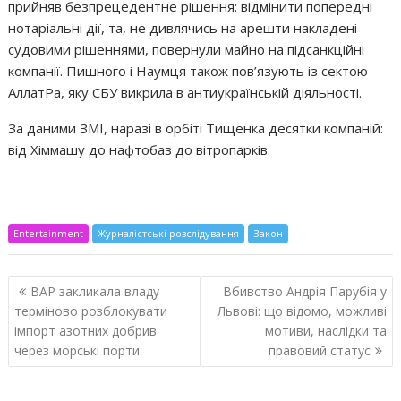
прийняв безпрецедентне рішення: відмінити попередні
нотаріальні дії, та, не дивлячись на арешти накладені
судовими рішеннями, повернули майно на підсанкційні
компанії. Пишного і Наумця також пов’язують із сектою
АллатРа, яку СБУ викрила в антиукраїнській діяльності.
За даними ЗМІ, наразі в орбіті Тищенка десятки компаній:
від Хіммашу до нафтобаз до вітропарків.
Entertainment
Журналістські розслідування
Закон
Навигация
ВАР закликала владу
Вбивство Андрія Парубія у
по
терміново розблокувати
Львові: що відомо, можливі
записям
імпорт азотних добрив
мотиви, наслідки та
через морські порти
правовий статус