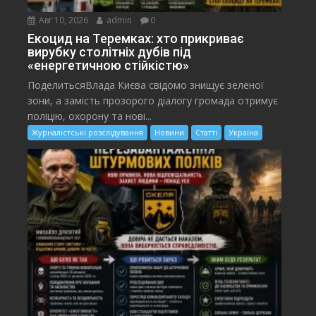
Авг 10, 2026
admin
0
Екоцид на Теремках: хто прикриває
вирубку столітніх дубів під
«енергетичною стійкістю»
ПоделитьсяВлада Києва свідомо знищує зеленої
зони, а замість прозорого діалогу громада отримує
поліцію, охорону та нові...
Журналістські розслідування
Новини
Статті
Україна