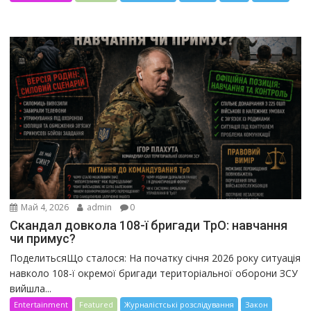
Май 4, 2026
admin
0
Скандал довкола 108-ї бригади ТрО: навчання
чи примус?
ПоделитьсяЩо сталося: На початку січня 2026 року ситуація
навколо 108-ї окремої бригади територіальної оборони ЗСУ
вийшла...
Entertainment
Featured
Журналістські розслідування
Закон