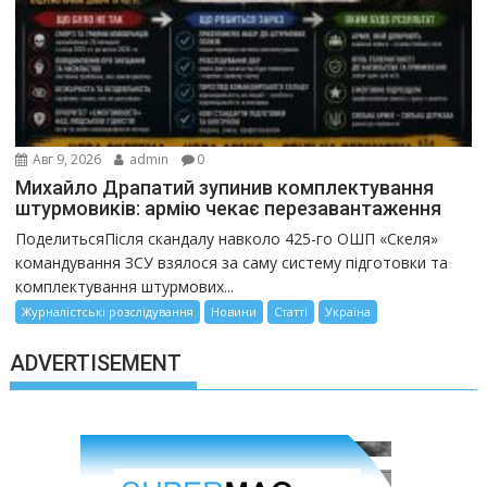
Авг 9, 2026
admin
0
Михайло Драпатий зупинив комплектування
штурмовиків: армію чекає перезавантаження
ПоделитьсяПісля скандалу навколо 425-го ОШП «Скеля»
командування ЗСУ взялося за саму систему підготовки та
комплектування штурмових...
Журналістські розслідування
Новини
Статті
Україна
ADVERTISEMENT