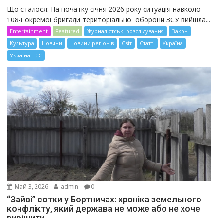
Що сталося: На початку січня 2026 року ситуація навколо
108-ї окремої бригади територіальної оборони ЗСУ вийшла...
Entertainment
Featured
Журналістські розслідування
Закон
Культура
Новини
Новини регіонів
Світ
Статті
Україна
Україна - ЄС
Май 3, 2026
admin
0
“Зайві” сотки у Бортничах: хроніка земельного
конфлікту, який держава не може або не хоче
вирішити