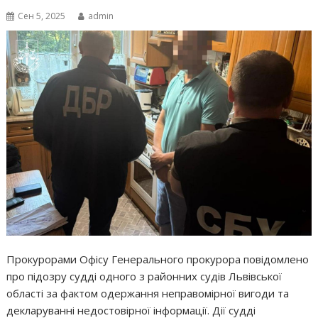
Сен 5, 2025
admin
Прокурорами Офісу Генерального прокурора повідомлено
про підозру судді одного з районних судів Львівської
області за фактом одержання неправомірної вигоди та
декларуванні недостовірної інформації. Дії судді