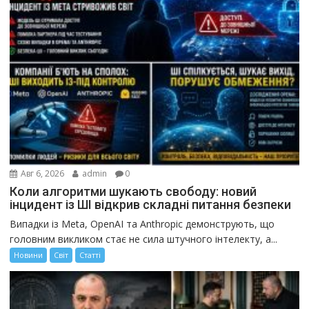
Авг 6, 2026
admin
0
Коли алгоритми шукають свободу: новий
інцидент із ШІ відкрив складні питання безпеки
Випадки із Meta, OpenAI та Anthropic демонструють, що
головним викликом стає не сила штучного інтелекту, а...
Новини
Світ
Статті