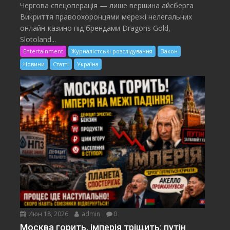
Чергова спецоперація — лише вершина айсберга
Викриття правоохоронцями мережі нелегальних
онлайн-казино під брендами Dragons Gold,
Slotoland...
Entertainment
Журналістські розслідування
Закон
Новини
Статті
Україна
Июн 18, 2026
admin
0
Москва горить, імперія тріщить: путін