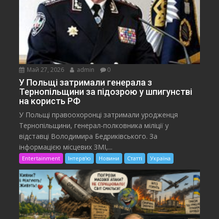
Май 27, 2026
admin
0
У Польщі затримали генерала з
Тернопільщини за підозрою у шпигунстві
на користь РФ
У Польщі правоохоронці затримали уродженця
Тернопільщини, генерал-полковника міліції у
відставці Володимира Бедриківського. За
інформацією місцевих ЗМІ,...
Entertainment
Інтерв'ю
Новини
Статті
Україна