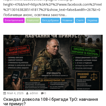
height=476&href=https%3A%2F%2Fwww.facebook.com%2Freel
%2F1301638285141817%2F&show_text=false&width=267&t=0
Побачивши анонс, освітянка захотіла...
Entertainment
Featured
Без рубрики
Новини
Статті
Україна
Май 4, 2026
admin
0
Скандал довкола 108-ї бригади ТрО: навчання
чи примус?