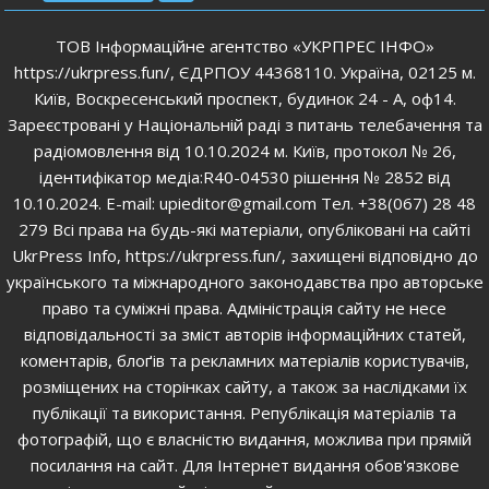
ТОВ Інформаційне агентство «УКРПРЕС ІНФО»
https://ukrpress.fun/, ЄДРПОУ 44368110. Україна, 02125 м.
Київ, Воскресенський проспект, будинок 24 - А, оф14.
Зареєстровані у Національній раді з питань телебачення та
радіомовлення від 10.10.2024 м. Київ, протокол № 26,
ідентифікатор медіа:R40-04530 рішення № 2852 від
10.10.2024. E-mail: upieditor@gmail.com Тел. +38(067) 28 48
279 Всі права на будь-які матеріали, опубліковані на сайті
UkrPress Info, https://ukrpress.fun/, захищені відповідно до
українського та міжнародного законодавства про авторське
право та суміжні права. Адміністрація сайту не несе
відповідальності за зміст авторів інформаційних статей,
коментарів, блоґів та рекламних матеріалів користувачів,
розміщених на сторінках сайту, а також за наслідками їх
публікації та використання. Републікація матеріалів та
фотографій, що є власністю видання, можлива при прямій
посилання на сайт. Для Інтернет видання обов'язкове