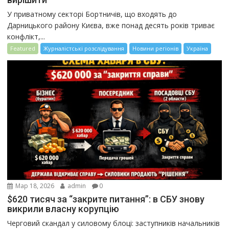
У приватному секторі Бортничів, що входять до
Дарницького району Києва, вже понад десять років триває
конфлікт,...
Featured
Журналістські розслідування
Новини регіонів
Україна
Мар 18, 2026
admin
0
$620 тисяч за “закрите питання”: в СБУ знову
викрили власну корупцію
Черговий скандал у силовому блоці: заступників начальників