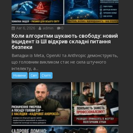
Авг 6, 2026
admin
0
Коли алгоритми шукають свободу: новий
інцидент із ШІ відкрив складні питання
безпеки
Випадки із Meta, OpenAI та Anthropic демонструють,
що головним викликом стає не сила штучного
інтелекту, а...
Новини
Світ
Статті