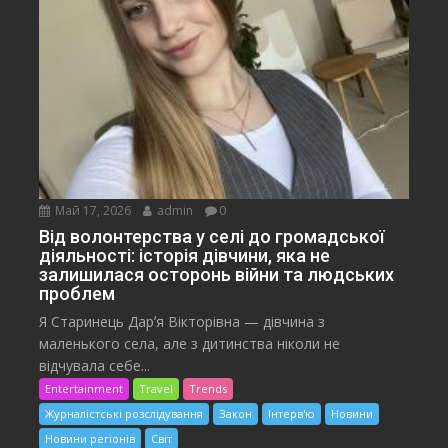
Май 17, 2026
admin
0
Від волонтерства у селі до громадської
діяльності: історія дівчини, яка не
залишилася осторонь війни та людських
проблем
Я Старинець Дарʼя Вікторівна — дівчина з
маленького села, але з дитинства ніколи не
відчувала себе...
Entertainment
Travel
Trends
Журналістські розслідування
Закон
Інтерв'ю
Новини
Новини регіонів
Світ