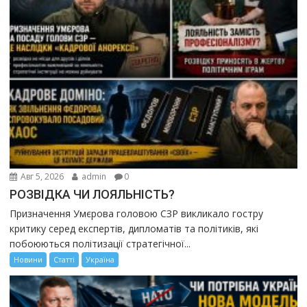
Авг 5, 2026
admin
0
РОЗВІДКА ЧИ ЛОЯЛЬНІСТЬ?
Призначення Умєрова головою СЗР викликало гостру
критику серед експертів, дипломатів та політиків, які
побоюються політизації стратегічної...
Новини
Статті
Україна