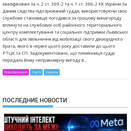
кваліфіковані за ч. 2 ст. 369-2 та ч. 1 ст. 366-2 КК України.За
даним слідства підозрюваний суддя, використовуючи своє
службове становище погодився за грошову винагороду
вплинути на службових осіб районного територіального
центру комплектування та соціальної підтримки Львівської
області для звільнення від мобілізації свого двоюрідного
брата, якого в червні цього року доставили до цього
РТЦК та СП. Задокументовано, що племінниця судді
передала йому неправомірну вигоду в…
Entertainment
Статті
Україна
ПОСЛЕДНИЕ НОВОСТИ