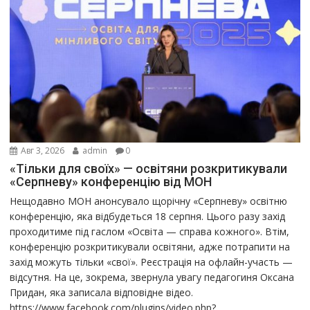
Авг 3, 2026
admin
0
«Тільки для своїх» — освітяни розкритикували
«Серпневу» конференцію від МОН
Нещодавно МОН анонсувало щорічну «Серпневу» освітню
конференцію, яка відбудеться 18 серпня. Цього разу захід
проходитиме під гаслом «Освіта — справа кожного». Втім,
конференцію розкритикували освітяни, адже потрапити на
захід можуть тільки «свої». Реєстрація на офлайн-участь —
відсутня. На це, зокрема, звернула увагу педагогиня Оксана
Придан, яка записала відповідне відео.
https://www.facebook.com/plugins/video.php?