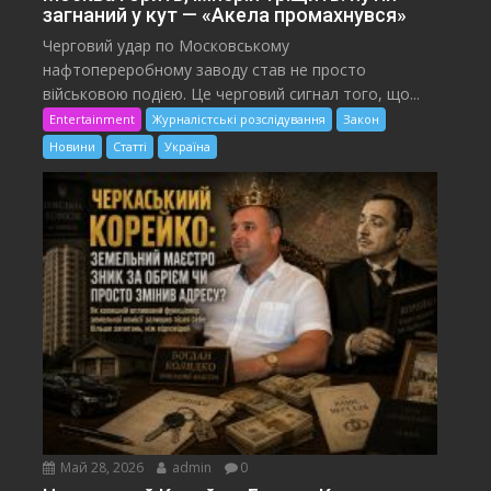
загнаний у кут — «Акела промахнувся»
Черговий удар по Московському
нафтопереробному заводу став не просто
військовою подією. Це черговий сигнал того, що...
Entertainment
Журналістські розслідування
Закон
Новини
Статті
Україна
Май 28, 2026
admin
0