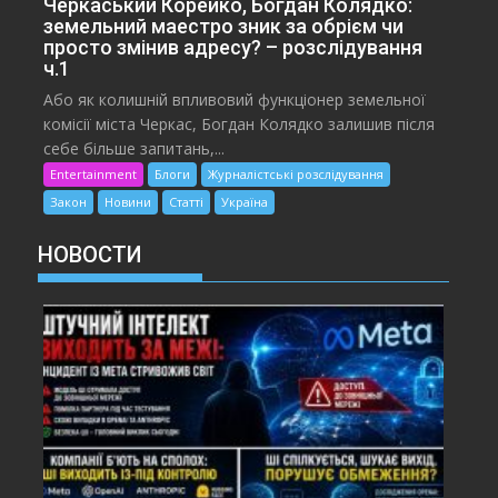
Черкаський Корейко, Богдан Колядко:
земельний маестро зник за обрієм чи
просто змінив адресу? – розслідування
ч.1
Або як колишній впливовий функціонер земельної
комісії міста Черкас, Богдан Колядко залишив після
себе більше запитань,...
Entertainment
Блоги
Журналістські розслідування
Закон
Новини
Статті
Україна
НОВОСТИ