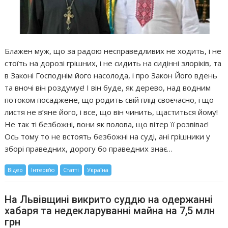
Блажен муж, що за радою несправедливих не ходить, і не
стоїть на дорозі грішних, і не сидить на сидінні злоріків, та
в Законі Господнім його насолода, і про Закон Його вдень
та вночі він роздумує! І він буде, як дерево, над водним
потоком посаджене, що родить свій плід своєчасно, і що
листя не в’яне його, і все, що він чинить, щаститься йому!
Не так ті безбожні, вони як полова, що вітер її розвіває!
Ось тому то не встоять безбожні на суді, ані грішники у
зборі праведних, дорогу бо праведних знає…
Відео
Інтерв'ю
Статті
Україна
На Львівщині викрито суддю на одержанні
хабаря та недекларуванні майна на 7,5 млн
грн