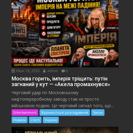
Июн 18, 2026
admin
0
Москва горить, імперія тріщить: путін
загнаний у кут — «Акела промахнувся»
Черговий удар по Московському
нафтопереробному заводу став не просто
військовою подією. Це черговий сигнал того, що...
Entertainment
Журналістські розслідування
Закон
Новини
Статті
Україна