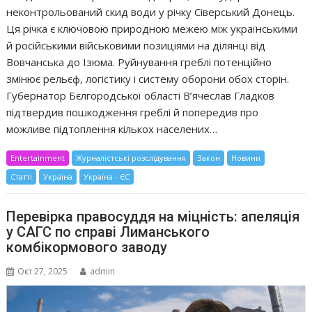
неконтрольований скид води у річку Сіверський Донець.
Ця річка є ключовою природною межею між українськими
й російськими військовими позиціями на ділянці від
Вовчанська до Ізюма. Руйнування греблі потенційно
змінює рельєф, логістику і систему оборони обох сторін.
Губернатор Бєлгородської області В’ячеслав Гладков
підтвердив пошкодження греблі й попередив про
можливе підтоплення кількох населених…
Entertainment
Журналістські розслідування
Закон
Новини
Статті
Україна
Україна - ЄС
Перевірка правосуддя на міцність: апеляція
у САГС по справі Лиманського
комбікормового заводу
Окт 27, 2025
admin