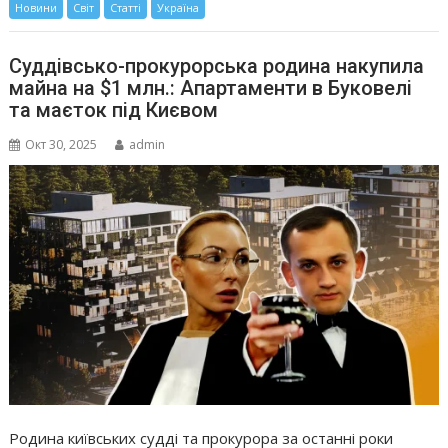
Новини
Світ
Статті
Україна
Суддівсько-прокурорська родина накупила
майна на $1 млн.: Апартаменти в Буковелі
та маєток під Києвом
Окт 30, 2025
admin
Родина київських судді та прокурора за останні роки