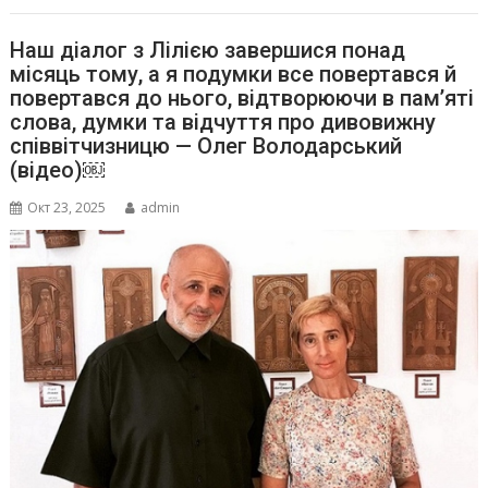
Наш діалог з Лілією завершися понад
місяць тому, а я подумки все повертався й
повертався до нього, відтворюючи в пам’яті
слова, думки та відчуття про дивовижну
співвітчизницю — Олег Володарський
(відео)￼
Окт 23, 2025
admin