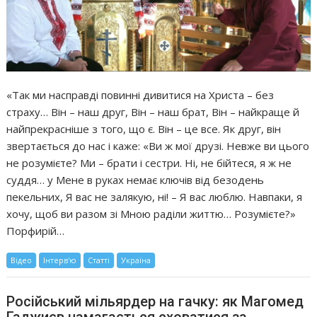
«Так ми насправді повинні дивитися на Христа – без
страху… Він – наш друг, Він – наш брат, Він – найкраще й
найпрекрасніше з того, що є. Він – це все. Як друг, він
звертається до нас і каже: «Ви ж мої друзі. Невже ви цього
не розумієте? Ми – брати і сестри. Ні, не бійтеся, я ж не
суддя… у Мене в руках немає ключів від безодень
пекельних, Я вас не залякую, ні! – Я вас люблю. Навпаки, я
хочу, щоб ви разом зі Мною раділи життю… Розумієте?»
Порфирій…
Відео
Інтерв'ю
Статті
Україна
Російський мільярдер на гачку: як Магомед
Гаджиєв намагається сховатися за