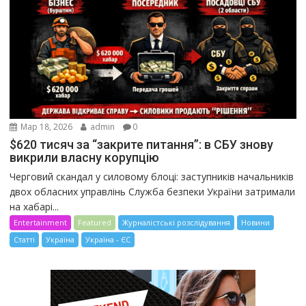
Мар 18, 2026
admin
0
$620 тисяч за “закрите питання”: в СБУ знову
викрили власну корупцію
Черговий скандал у силовому блоці: заступників начальників
двох обласних управлінь Служба безпеки України затримали
на хабарі...
Entertainment
Featured
Журналістські розслідування
Новини
Статті
Україна
Україна - ЄС