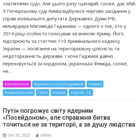
«затягнемо суд». Але цього разу сценарій, схоже, дає збій.
У Печерському суді Києва відбулося чергове засідання у
справі колишнього депутата Державної Думи РФ,
мільярдера Магомеда Гаджиєва — одного з тих, хто у
2014 році особисто голосував за анексію Криму. Його
підозрюють за статтею 110 Кримінального кодексу
України — посягання на територіальну цілісність та
недоторканність держави. І хоча Гаджиєв давно
переховується за кордоном, українська Феміда, схоже,
не…
Entertainment
Журналістські розслідування
Новини
Новини регіонів
Статті
Україна
Україна - ЄС
Путін погрожує світу ядерним
«Посейдоном», але справжня битва
точиться не за території, а за душу людства
Окт 30, 2025
admin