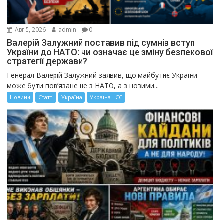
Авг 5, 2026
admin
0
Валерій Залужний поставив під сумнів вступ
України до НАТО: чи означає це зміну безпекової
стратегії держави?
Генерал Валерій Залужний заявив, що майбутнє України
може бути пов’язане не з НАТО, а з новими...
Новини
Статті
Україна
Україна - ЄС