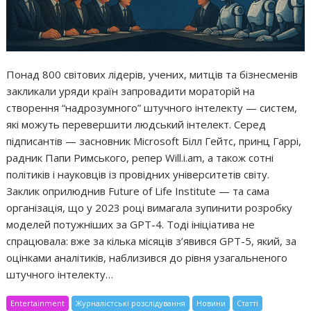
Понад 800 світових лідерів, учених, митців та бізнесменів
закликали уряди країн запровадити мораторій на
створення “надрозумного” штучного інтелекту — систем,
які можуть перевершити людський інтелект. Серед
підписантів — засновник Microsoft Білл Гейтс, принц Гаррі,
радник Папи Римського, репер Will.i.am, а також сотні
політиків і науковців із провідних університетів світу.
Заклик оприлюднив Future of Life Institute — та сама
організація, що у 2023 році вимагала зупинити розробку
моделей потужніших за GPT-4. Тоді ініціатива не
спрацювала: вже за кілька місяців з’явився GPT-5, який, за
оцінками аналітиків, наблизився до рівня узагальненого
штучного інтелекту…
Entertainment
Журналістські розслідування
Новини
Статті