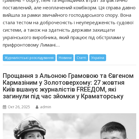
гривень – боргу, пені та інфляційних втрат за фактично
поставлений, але неоплачений комбікорм. Ця справа давно
вийшла за рамки звичайного господарського спору. Вона
стала тестом на доброчесність і неупередженість судової
системи, а також на здатність держави захищати
українського виробника, який працює під обстрілами у
прифронтовому Лимані.…
Журналістські розслідування
Новини
Статті
Україна
Прощання з Альоною Грамовою та Євгеном
Кармазіним у Золотоверхому: 27 жовтня
Київ вшанує журналістів FREEДОМ, які
загинули під час зйомки у Краматорську
Окт 26, 2025
admin