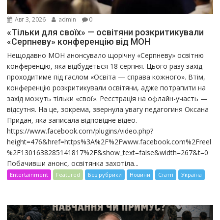
Авг 3, 2026
admin
0
«Тільки для своїх» — освітяни розкритикували
«Серпневу» конференцію від МОН
Нещодавно МОН анонсувало щорічну «Серпневу» освітню
конференцію, яка відбудеться 18 серпня. Цього разу захід
проходитиме під гаслом «Освіта — справа кожного». Втім,
конференцію розкритикували освітяни, адже потрапити на
захід можуть тільки «свої». Реєстрація на офлайн-участь —
відсутня. На це, зокрема, звернула увагу педагогиня Оксана
Придан, яка записала відповідне відео.
https://www.facebook.com/plugins/video.php?
height=476&href=https%3A%2F%2Fwww.facebook.com%2Freel
%2F1301638285141817%2F&show_text=false&width=267&t=0
Побачивши анонс, освітянка захотіла...
Entertainment
Featured
Без рубрики
Новини
Статті
Україна