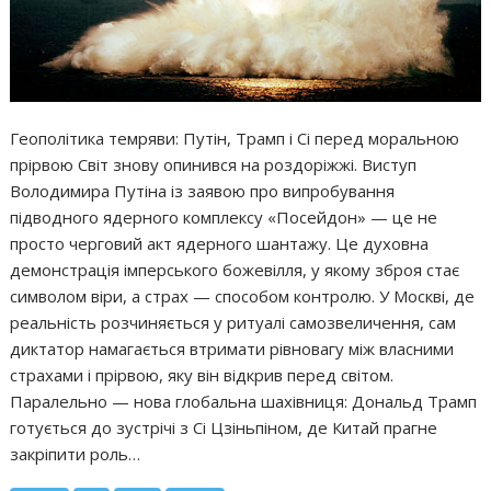
Геополітика темряви: Путін, Трамп і Сі перед моральною
прірвою Світ знову опинився на роздоріжжі. Виступ
Володимира Путіна із заявою про випробування
підводного ядерного комплексу «Посейдон» — це не
просто черговий акт ядерного шантажу. Це духовна
демонстрація імперського божевілля, у якому зброя стає
символом віри, а страх — способом контролю. У Москві, де
реальність розчиняється у ритуалі самозвеличення, сам
диктатор намагається втримати рівновагу між власними
страхами і прірвою, яку він відкрив перед світом.
Паралельно — нова глобальна шахівниця: Дональд Трамп
готується до зустрічі з Сі Цзіньпіном, де Китай прагне
закріпити роль…