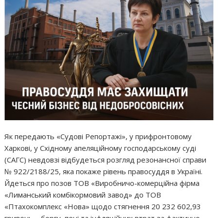
Як передають «Судові Репортажі», у прифронтовому
Харкові, у Східному апеляційному господарському суді
(САГС) невдовзі відбудеться розгляд резонансної справи
№ 922/2188/25, яка покаже рівень правосуддя в Україні.
Йдеться про позов ТОВ «Виробничо-комерційна фірма
«Лиманський комбікормовий завод» до ТОВ
«Птахокомплекс «Нова» щодо стягнення 20 232 602,93