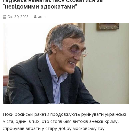
“невідомими адвокатами”
Окт 30, 2025
admin
Поки російські ракети продовжують руйнувати українські
міста, один із тих, хто стояв біля витоків анексії Криму,
спробував зіграти у стару добру московську гру —