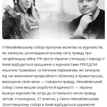
У Михайлівському соборі пролунає молитва за журналістів,
які загинули, розповідаючи всьому світу правду про
загарбницьку війну РФ проти України і геноцид її народу У
Києві відбудеться прощання з журналістами FREEДОМ
Альоною Грамовою та Євгеном Кармазіним, які загинули
під час виконання професійного обов’язку в Краматорську,
виконуючи свою місію — говорити правду. Михайлівський
собор стане місцем скорботи й вдячності — Україна
вшанує журналістів, котрі до останнього несли правду
світові. У понеділок, 27 жовтня, у Свято-Михайлівському
Золотоверхому соборі в Києві відбудеться церемонія