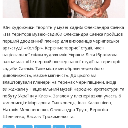
Юні художники творять у музеї-садибі Олександра Саєнка
«На території музею-садиби Олександра Саєнка пройшов
перший дводенний пленер для вихованців чернігівської
арт-студії «Колібрі». Керівник творчої студії, член
національної спілки художників України Лілія Ібрагімова
зазначила: «Це перший пленер нашої студії на території
садиби Саєнків. Таке місце ми обрали через його
дивовижність, майже магічність. До цього ми
влаштовували пленери на теренах Чернігівщини, іноді
виїжджали у Національний музей народної архітектури та
побуту України у Києві». Загалом у пленері взяли участь 6
живописців: Маргарита Тишковець, Іван Калашніков,
Наталія Мельниченко, Олександра Труш, Вероніка
Шевченко, Василь Трохименко та…