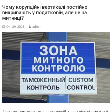
Чому корупційні вертикалі постійно
викривають у податковій, але не на
митниці?
Окт 29, 2025
admin
А ви теж помітили, що у податковій, на відміну від митниці,