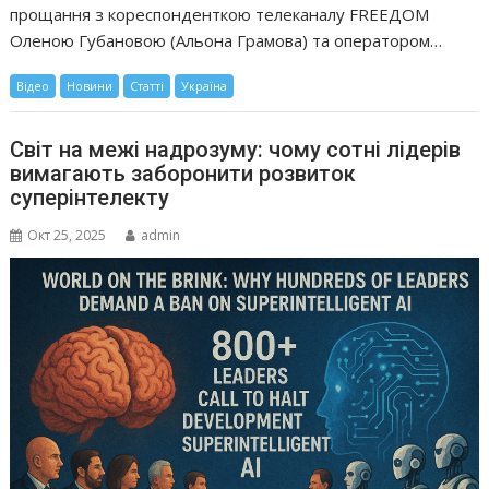
прощання з кореспонденткою телеканалу FREEДОМ
Оленою Губановою (Альона Грамова) та оператором…
Відео
Новини
Статті
Україна
Світ на межі надрозуму: чому сотні лідерів
вимагають заборонити розвиток
суперінтелекту
Окт 25, 2025
admin