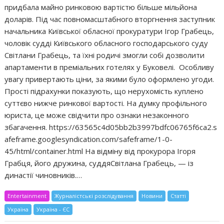
придбала майно ринковою вартістю більше мільйона
доларів. Під час повномасштабного вторгнення заступник
начальника Київської обласної прокуратури Ігор Грабець,
чоловік судді Київського обласного господарського суду
Світлани Грабець, та їхні родичі змогли собі дозволити
апартаменти в преміальних готелях у Буковелі. Особливу
увагу привертають ціни, за якими було оформлено угоди.
Прості підрахунки показують, що нерухомість куплено
суттєво нижче ринкової вартості. На думку профільного
юриста, це може свідчити про ознаки незаконного
збагачення. https://63565c4d05bb2b3997bdfc06765f6ca2.s
afeframe.googlesyndication.com/safeframe/1-0-
45/html/container.html На відміну від прокурора Ігоря
Грабця, його дружина, суддяСвітлана Грабець, — із
династії чиновників.…
Entertainment
Журналістські розслідування
Новини
Статті
Україна
Україна - ЄС