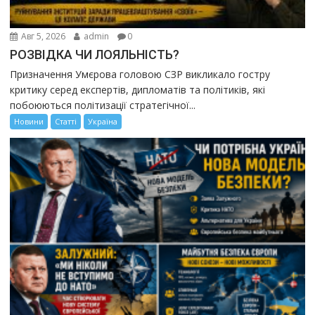
Авг 5, 2026
admin
0
РОЗВІДКА ЧИ ЛОЯЛЬНІСТЬ?
Призначення Умєрова головою СЗР викликало гостру
критику серед експертів, дипломатів та політиків, які
побоюються політизації стратегічної...
Новини
Статті
Україна