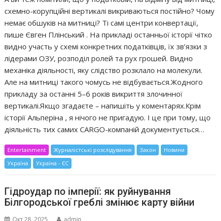
схемно-корупційні вертикалі викриваються постійно? Чому
немає обшуків на митниці? Ті самі центри конвертації,
пише Євген Плінський . На прикладі останньої історії чітко
видно участь у схемі конкретних податківців, їх зв’язки з
лідерами ОЗУ, розподіл ролей та рух грошей. Видно
механіка діяльності, яку слідство розклало на молекули.
Але на митниці такого чомусь не відбувається.Жодного
прикладу за останні 5–6 років викриття злочинної
вертикалі.Якщо згадаєте – напишіть у коментарях.Крім
історії Альперіна , я нічого не пригадую. І це при тому, що
діяльність тих самих CARGO-компаній документується…
Entertainment
Журналістські розслідування
Закон
Новини
Україна
Україна - ЄС
Гідроудар по імперії: як руйнування
Білгородської греблі змінює карту війни
Окт 28, 2025
admin