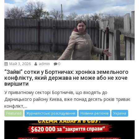
Май 3, 2026
admin
0
“Зайві” сотки у Бортничах: хроніка земельного
конфлікту, який держава не може або не хоче
вирішити
У приватному секторі Бортничів, що входять до
Дарницького району Києва, вже понад десять років триває
конфлікт,...
Featured
Журналістські розслідування
Новини регіонів
Україна