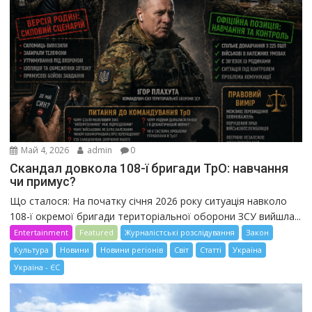
Май 4, 2026
admin
0
Скандал довкола 108-ї бригади ТрО: навчання
чи примус?
Що сталося: На початку січня 2026 року ситуація навколо
108-ї окремої бригади територіальної оборони ЗСУ вийшла...
Entertainment
Featured
Журналістські розслідування
Закон
Культура
Новини
Новини регіонів
Світ
Статті
Україна
Україна - ЄС