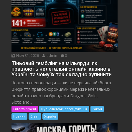
Июл 31, 2026
admin
0
Тіньовий гемблінг на мільярди: як
працюють нелегальні онлайн-казино в
Україні та чому їх так складно зупинити
Чергова спецоперація — лише вершина айсберга
Викриття правоохоронцями мережі нелегальних
онлайн-казино під брендами Dragons Gold,
Slotoland...
Entertainment
Журналістські розслідування
Закон
Новини
Статті
Україна