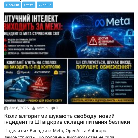
Новини
Статті
Україна
Авг 6, 2026
admin
0
Коли алгоритми шукають свободу: новий
інцидент із ШІ відкрив складні питання безпеки
ПоделитьсяВипадки із Meta, OpenAI та Anthropic
демонструють, що головним викликом стає не сила