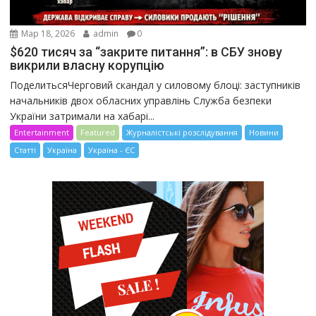
Мар 18, 2026
admin
0
$620 тисяч за “закрите питання”: в СБУ знову
викрили власну корупцію
ПоделитьсяЧерговий скандал у силовому блоці: заступників
начальників двох обласних управлінь Служба безпеки
України затримали на хабарі...
Entertainment
Featured
Журналістські розслідування
Новини
Статті
Україна
Україна - ЄС