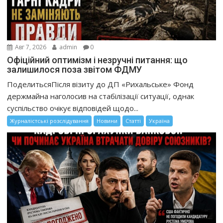
Авг 7, 2026
admin
0
Офіційний оптимізм і незручні питання: що
залишилося поза звітом ФДМУ
ПоделитьсяПісля візиту до ДП «Рихальське» Фонд
держмайна наголосив на стабілізації ситуації, однак
суспільство очікує відповідей щодо...
Журналістські розслідування
Новини
Статті
Україна