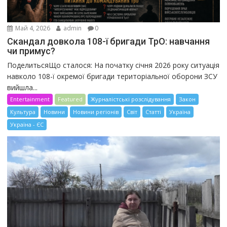
Май 4, 2026
admin
0
Скандал довкола 108-ї бригади ТрО: навчання
чи примус?
ПоделитьсяЩо сталося: На початку січня 2026 року ситуація
навколо 108-ї окремої бригади територіальної оборони ЗСУ
вийшла...
Entertainment
Featured
Журналістські розслідування
Закон
Культура
Новини
Новини регіонів
Світ
Статті
Україна
Україна - ЄС