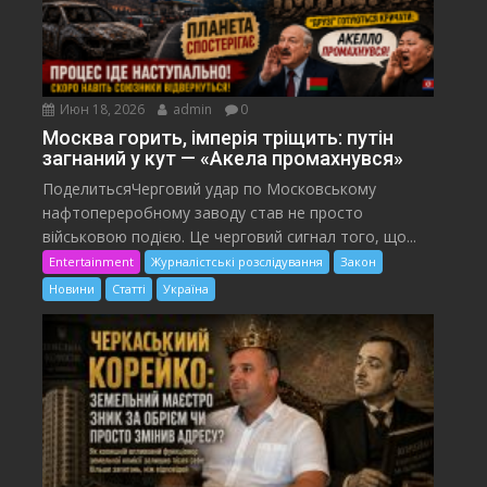
Июн 18, 2026
admin
0
Москва горить, імперія тріщить: путін
загнаний у кут — «Акела промахнувся»
ПоделитьсяЧерговий удар по Московському
нафтопереробному заводу став не просто
військовою подією. Це черговий сигнал того, що...
Entertainment
Журналістські розслідування
Закон
Новини
Статті
Україна