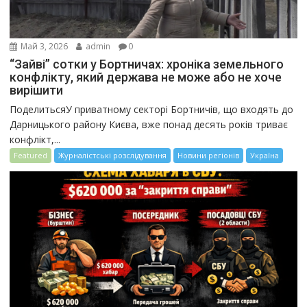
Май 3, 2026
admin
0
“Зайві” сотки у Бортничах: хроніка земельного
конфлікту, який держава не може або не хоче
вирішити
ПоделитьсяУ приватному секторі Бортничів, що входять до
Дарницького району Києва, вже понад десять років триває
конфлікт,...
Featured
Журналістські розслідування
Новини регіонів
Україна