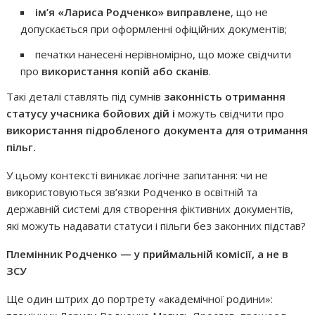
ім’я «Лариса Родченко» виправлене
, що не
допускається при оформленні офіційних документів;
печатки нанесені нерівномірно, що може свідчити
про
використання копій або сканів
.
Такі деталі ставлять під сумнів
законність отримання
статусу учасника бойових дій
і
можуть свідчити про
використання підробленого документа для отримання
пільг
.
У цьому контексті виникає логічне запитання: чи не
використовуються зв’язки Родченко в освітній та
державній системі для створення фіктивних документів,
які можуть надавати статуси і пільги без законних підстав?
Племінник Родченко — у приймальній комісії, а не в
ЗСУ
Ще один штрих до портрету «академічної родини»: