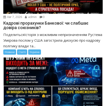
Авг 7, 2026
admin
0
Кадрові прорахунки Банкової: чи слабшає
довіра союзників?
ПоделитьсяІсторія з можливим непризначенням Рустема
Умєрова послом у США загострила дискусію про кадрову
політику влади та...
Новини
Статті
Україна