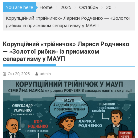
You are here
Home
2025
Октябрь
20
Корупційний «трійничок» Лариси Родченко — «Золотої
рибки» із присмаком сепаратизму у МАУП
Корупційний
«
трійничок
»
Лариси Родченко
—
«Золотої рибки» із присмаком
сепаратизму у МАУП
Окт 20, 2025
admin