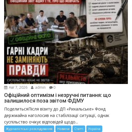
Авг 7, 2026
admin
0
Офіційний оптимізм і незручні питання: що
залишилося поза звітом ФДМУ
ПоделитьсяПісля візиту до ДП «Рихальське» Фонд
держмайна наголосив на стабілізації ситуації, однак
суспільство очікує відповідей щодо...
Журналістські розслідування
Новини
Статті
Україна