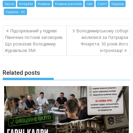
Закон
Інтерв'ю
Новини
Новини регіонів
Світ
Статті
Україна
Україна - ЄС
Навигация
Підозрюваний у підриві
У Володимирському соборі
по
Північних потоків заговорив.
молилися за Патріарха
записям
Що розказав Володимир
Філарета: 30 років його
Журавльов ЗМІ
інтронізації
Related posts