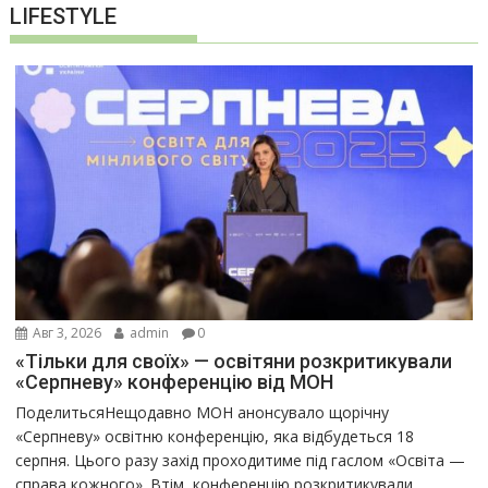
LIFESTYLE
Авг 3, 2026
admin
0
«Тільки для своїх» — освітяни розкритикували
«Серпневу» конференцію від МОН
ПоделитьсяНещодавно МОН анонсувало щорічну
«Серпневу» освітню конференцію, яка відбудеться 18
серпня. Цього разу захід проходитиме під гаслом «Освіта —
справа кожного». Втім, конференцію розкритикували