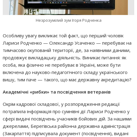
Незрозумілий зум Ігоря Родченка
Особливу увагу викликає той факт, що перший чоловік
Лариси Родченко — Олександр Усаченко — перебуває на
тимчасово окупованій території, де, за наявними даними,
продовжує викладацьку діяльність. Виникає питання: як
особа, яка фізично не перебуває в Україні, може бути
включена до науково-педагогічного складу українського
вишу, тим паче — такого, що має державну акредитацію?
Академічні «рибки» та посвідчення ветеранів
Окрім кадрової складової, у розпорядження редакції
потрапила інформація про сумнівні дії Лариси Родченко у
сфері видачі посвідчень учасників бойових дій. За нашими
джерелами, Берегівська районна державна адміністрація
(Закарпаття) підписувала документ (посвідчення), видані