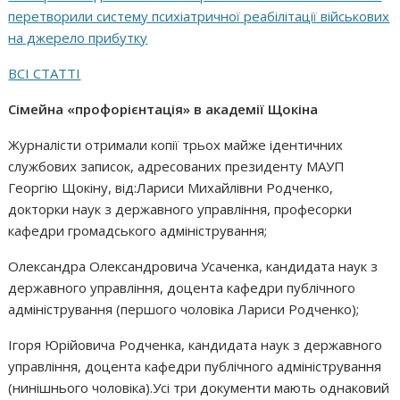
перетворили систему психіатричної реабілітації військових
на джерело прибутку
ВСІ СТАТТІ
Сімейна «профорієнтація» в академії Щокіна
Журналісти отримали копії трьох майже ідентичних
службових записок, адресованих президенту МАУП
Георгію Щокіну, від:Лариси Михайлівни Родченко,
докторки наук з державного управління, професорки
кафедри громадського адміністрування;
Олександра Олександровича Усаченка, кандидата наук з
державного управління, доцента кафедри публічного
адміністрування (першого чоловіка Лариси Родченко);
Ігоря Юрійовича Родченка, кандидата наук з державного
управління, доцента кафедри публічного адміністрування
(нинішнього чоловіка).Усі три документи мають однаковий