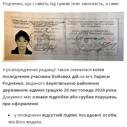
Родченко, що ставить під сумнів їхню законність, а саме:
У розпорядженні редакції також опинилася
копія
посвідчення учасника бойових дій
на ім’я
Лариси
Родченко
, виданого
Берегівською районною
державною адміністрацією 20 листопада 2020 рока
.
Документ має
ознаки підробки або грубих порушень
при оформленні
:
у посвідченні
відсутній підпис посадової особи
,
яка його видала;