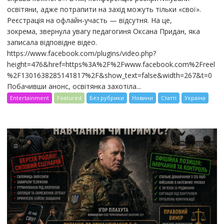
освітяни, адже потрапити на захід можуть тільки «свої».
Реєстрація на офлайн-участь — відсутня. На це,
зокрема, звернула увагу педагогиня Оксана Придан, яка
записала відповідне відео.
https://www.facebook.com/plugins/video.php?
height=476&href=https%3A%2F%2Fwww.facebook.com%2Freel
%2F1301638285141817%2F&show_text=false&width=267&t=0
Побачивши анонс, освітянка захотіла...
Entertainment
Featured
Без рубрики
Новини
Статті
Україна