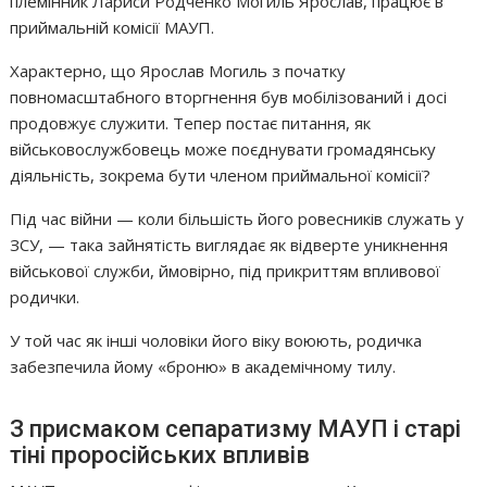
племінник Лариси Родченко Могиль Ярослав, працює в
приймальній комісії МАУП.
Характерно, що Ярослав Могиль з початку
повномасштабного вторгнення був мобілізований і досі
продовжує служити. Тепер постає питання, як
військовослужбовець може поєднувати громадянську
діяльність, зокрема бути членом приймальної комісії?
Під час війни — коли більшість його ровесників служать у
ЗСУ, — така зайнятість виглядає як відверте уникнення
військової служби, ймовірно, під прикриттям впливової
родички.
У той час як інші чоловіки його віку воюють, родичка
забезпечила йому «броню» в академічному тилу.
З присмаком сепаратизму
МАУП і старі
тіні проросійських впливів