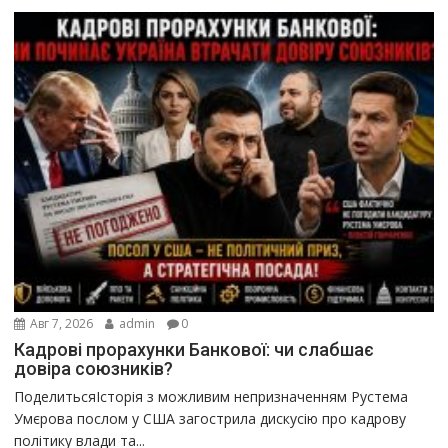
Авг 7, 2026
admin
0
Кадрові прорахунки Банкової: чи слабшає
довіра союзників?
ПоделитьсяІсторія з можливим непризначенням Рустема
Умєрова послом у США загострила дискусію про кадрову
політику влади та...