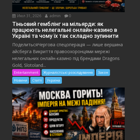
Июл 31, 2026
admin
0
Тіньовий гемблінг на мільярди: як
працюють нелегальні онлайн-казино в
Україні та чому їх так складно зупинити
ПоделитьсяЧергова спецоперація — лише вершина
айсберга Викриття правоохоронцями мережі
нелегальних онлайн-казино під брендами Dragons
Gold, Slotoland...
Entertainment
Журналістські розслідування
Закон
Новини
Статті
Україна