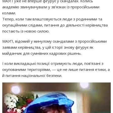
МАУП уже не вперше фігурує у скандалах. Колись
академію звинувачували у зв’язках із проросійськими
колами.
Тепер, коли там влаштовуються люди з родинними та
окупаційними слідами, питання до діяльності керівництва
постають із новою силою.
МАУП, відомий у минулому скандалами з проросійськими
заявами керівництва, у цій історії знову фігурує як
майданчик для сумнівних кадрових рішень.
І коли викладацькі позиції отримують люди, пов’язані з
окупованими територіями, — це не лише питання етики, а
й питання національної безпеки.