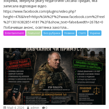
зокрема, звернула увагу педагогиня Оксана Придан, яка
записала відповідне відео.
https://www.facebook.com/plugins/video.php?
height=476&href=https%3A%2F%2Fwww.facebook.com%2Freel
%2F1301638285141817%2F&show_text=false&width=267&t=0
Побачивши анонс, освітянка захотіла...
Entertainment
Featured
Без рубрики
Новини
Статті
Україна
Май 4, 2026
admin
0