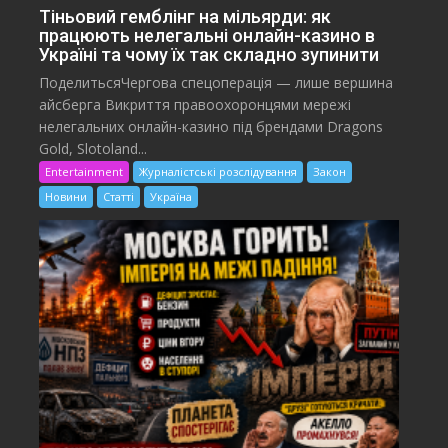
Тіньовий гемблінг на мільярди: як
працюють нелегальні онлайн-казино в
Україні та чому їх так складно зупинити
ПоделитьсяЧергова спецоперація — лише вершина
айсберга Викриття правоохоронцями мережі
нелегальних онлайн-казино під брендами Dragons
Gold, Slotoland...
Entertainment
Журналістські розслідування
Закон
Новини
Статті
Україна