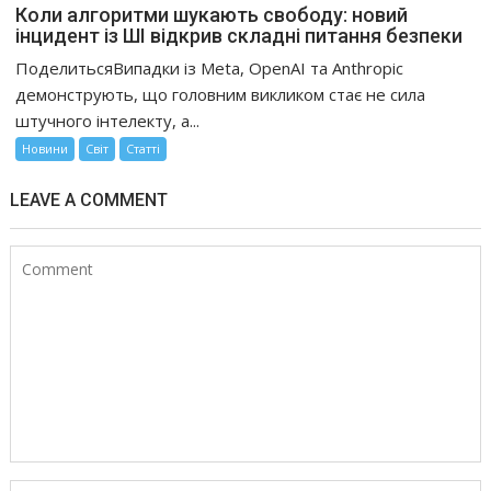
Коли алгоритми шукають свободу: новий
інцидент із ШІ відкрив складні питання безпеки
ПоделитьсяВипадки із Meta, OpenAI та Anthropic
демонструють, що головним викликом стає не сила
штучного інтелекту, а...
Новини
Світ
Статті
LEAVE A COMMENT