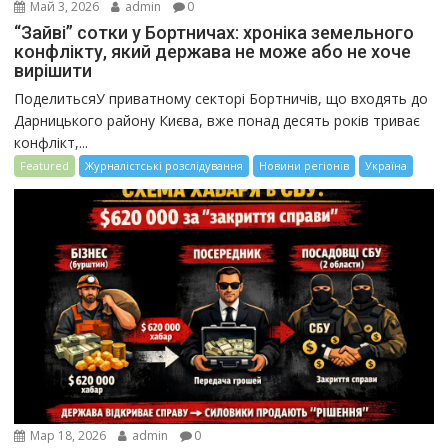
Май 3, 2026
admin
0
“Зайві” сотки у Бортничах: хроніка земельного
конфлікту, який держава не може або не хоче
вирішити
ПоделитьсяУ приватному секторі Бортничів, що входять до
Дарницького району Києва, вже понад десять років триває
конфлікт,...
Featured
Журналістські розслідування
Новини регіонів
Україна
Мар 18, 2026
admin
0