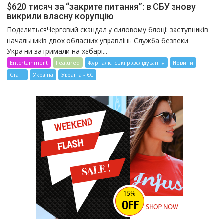
$620 тисяч за “закрите питання”: в СБУ знову
викрили власну корупцію
ПоделитьсяЧерговий скандал у силовому блоці: заступників
начальників двох обласних управлінь Служба безпеки
України затримали на хабарі...
Entertainment
Featured
Журналістські розслідування
Новини
Статті
Україна
Україна - ЄС