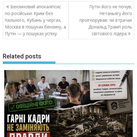
Навигация
Бензиновий апокаліпсис
Путін його не почув,
по
по-російськи: Крим без
Нетаньягу його
записям
пального, Кубань у чергах,
проігнорував: чи втрачає
Москва в пошуках бензину, а
Дональд Трамп роль
Путін — у пошуках успіху
світового лідера
Related posts