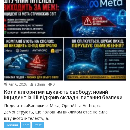
Авг 6, 2026
admin
0
Коли алгоритми шукають свободу: новий
інцидент із ШІ відкрив складні питання безпеки
ПоделитьсяВипадки із Meta, OpenAI та Anthropic
демонструють, що головним викликом стає не сила
штучного інтелекту, а...
Новини
Світ
Статті