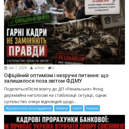
Авг 7, 2026
admin
0
Офіційний оптимізм і незручні питання: що
залишилося поза звітом ФДМУ
ПоделитьсяПісля візиту до ДП «Рихальське» Фонд
держмайна наголосив на стабілізації ситуації, однак
суспільство очікує відповідей щодо...
Журналістські розслідування
Новини
Статті
Україна