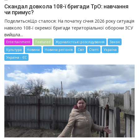
Скандал довкола 108-ї бригади ТрО: навчання
чи примус?
ПоделитьсяЩо сталося: На початку січня 2026 року ситуація
навколо 108-ї окремої бригади територіальної оборони ЗСУ
вийшла...
Entertainment
Featured
Журналістські розслідування
Закон
Культура
Новини
Новини регіонів
Світ
Статті
Україна
Україна - ЄС