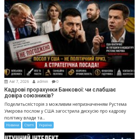
Авг 7, 2026
admin
0
Кадрові прорахунки Банкової: чи слабшає
довіра союзників?
ПоделитьсяІсторія з можливим непризначенням Рустема
Умєрова послом у США загострила дискусію про кадрову
політику влади та...
Новини
Статті
Україна