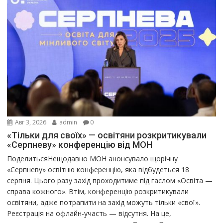
Авг 3, 2026
admin
0
«Тільки для своїх» — освітяни розкритикували
«Серпневу» конференцію від МОН
ПоделитьсяНещодавно МОН анонсувало щорічну
«Серпневу» освітню конференцію, яка відбудеться 18
серпня. Цього разу захід проходитиме під гаслом «Освіта —
справа кожного». Втім, конференцію розкритикували
освітяни, адже потрапити на захід можуть тільки «свої».
Реєстрація на офлайн-участь — відсутня. На це,