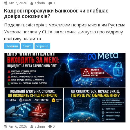
Авг 7, 2026
admin
0
Кадрові прорахунки Банкової: чи слабшає
довіра союзників?
ПоделитьсяІсторія з можливим непризначенням Рустема
Умєрова послом у США загострила дискусію про кадрову
політику влади та...
Новини
Статті
Україна
Авг 6, 2026
admin
0