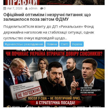
Авг 7, 2026
admin
0
Офіційний оптимізм і незручні питання: що
залишилося поза звітом ФДМУ
ПоделитьсяПісля візиту до ДП «Рихальське» Фонд
держмайна наголосив на стабілізації ситуації, однак
суспільство очікує відповідей щодо...
Журналістські розслідування
Новини
Статті
Україна