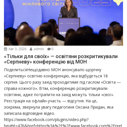
Авг 3, 2026
admin
0
«Тільки для своїх» — освітяни розкритикували
«Серпневу» конференцію від МОН
ПоделитьсяНещодавно МОН анонсувало щорічну
«Серпневу» освітню конференцію, яка відбудеться 18
серпня. Цього разу захід проходитиме під гаслом «Освіта —
справа кожного». Втім, конференцію розкритикували
освітяни, адже потрапити на захід можуть тільки «свої».
Реєстрація на офлайн-участь — відсутня. На це,
зокрема, звернула увагу педагогиня Оксана Придан, яка
записала відповідне відео.
https://www.facebook.com/plugins/video.php?
height=476&href=https%3A%2F%2Fwww.facebook.com%2Freel