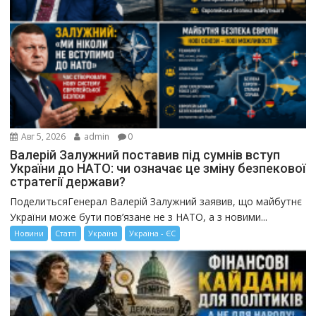
Авг 5, 2026
admin
0
Валерій Залужний поставив під сумнів вступ
України до НАТО: чи означає це зміну безпекової
стратегії держави?
ПоделитьсяГенерал Валерій Залужний заявив, що майбутнє
України може бути пов’язане не з НАТО, а з новими...
Новини
Статті
Україна
Україна - ЄС