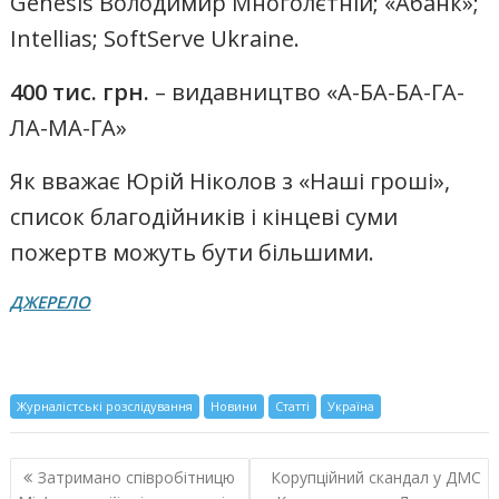
Genesis Володимир Многолєтній; «Абанк»;
Intellias; SoftServe Ukraine.
400 тис. грн.
– видавництво «А-БА-БА-ГА-
ЛА-МА-ГА»
Як вважає Юрій Ніколов з «Наші гроші»,
список благодійників і кінцеві суми
пожертв можуть бути більшими.
ДЖЕРЕЛО
Журналістські розслідування
Новини
Статті
Україна
Навигация
Затримано співробітницю
Корупційний скандал у ДМС