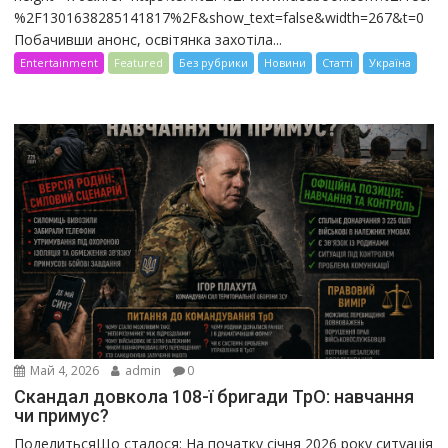
%2F1301638285141817%2F&show_text=false&width=267&t=0
Побачивши анонс, освітянка захотіла...
Entertainment
Featured
Без рубрики
Новини
Статті
Україна
Май 4, 2026
admin
0
Скандал довкола 108-ї бригади ТрО: навчання
чи примус?
ПоделитьсяЩо сталося: На початку січня 2026 року ситуація