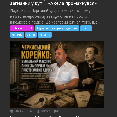
загнаний у кут — «Акела промахнувся»
ПоделитьсяЧерговий удар по Московському
нафтопереробному заводу став не просто
військовою подією. Це черговий сигнал того, що...
Entertainment
Журналістські розслідування
Закон
Новини
Статті
Україна
Май 28, 2026
admin
0