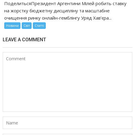
ПоделитьсяПрезидент Аргентини Мілей робить ставку
на жорстку бюджетну дисципліну та масштабне
очищення ринку онлайн-гемблінгу Уряд Хав’єра...
Новини
Світ
Статті
LEAVE A COMMENT