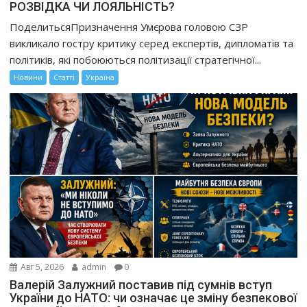
РОЗВІДКА ЧИ ЛОЯЛЬНІСТЬ?
ПоделитьсяПризначення Умєрова головою СЗР
викликало гостру критику серед експертів, дипломатів та
політиків, які побоюються політизації стратегічної...
Новини
Статті
Україна
Авг 5, 2026
admin
0
Валерій Залужний поставив під сумнів вступ
України до НАТО: чи означає це зміну безпекової