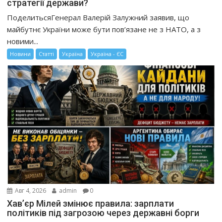
стратегії держави?
ПоделитьсяГенерал Валерій Залужний заявив, що
майбутнє України може бути пов’язане не з НАТО, а з
новими...
Новини
Статті
Україна
Україна - ЄС
Авг 4, 2026
admin
0
Хав’єр Мілей змінює правила: зарплати
політиків під загрозою через державні борги