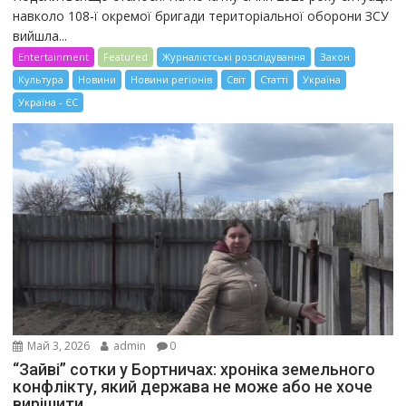
навколо 108-ї окремої бригади територіальної оборони ЗСУ
вийшла...
Entertainment
Featured
Журналістські розслідування
Закон
Культура
Новини
Новини регіонів
Світ
Статті
Україна
Україна - ЄС
Май 3, 2026
admin
0
“Зайві” сотки у Бортничах: хроніка земельного
конфлікту, який держава не може або не хоче
вирішити