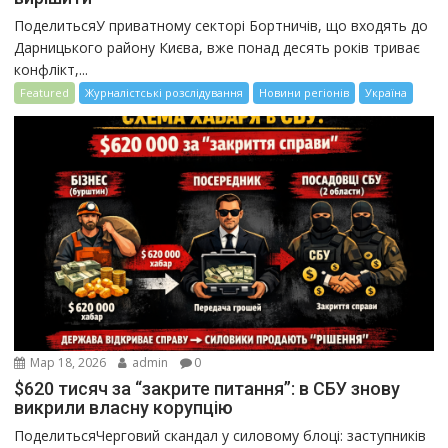
ПоделитьсяУ приватному секторі Бортничів, що входять до
Дарницького району Києва, вже понад десять років триває
конфлікт,...
Featured
Журналістські розслідування
Новини регіонів
Україна
Мар 18, 2026
admin
0
$620 тисяч за “закрите питання”: в СБУ знову
викрили власну корупцію
ПоделитьсяЧерговий скандал у силовому блоці: заступників