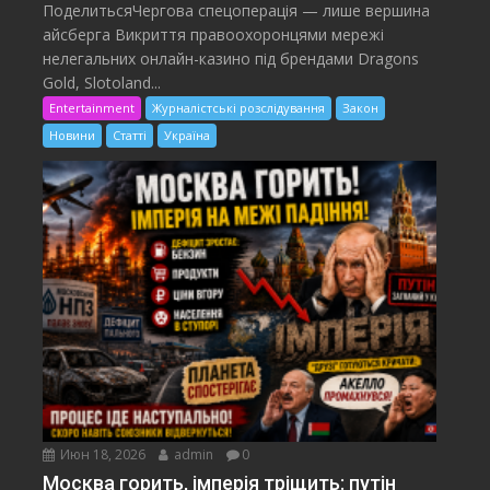
ПоделитьсяЧергова спецоперація — лише вершина
айсберга Викриття правоохоронцями мережі
нелегальних онлайн-казино під брендами Dragons
Gold, Slotoland...
Entertainment
Журналістські розслідування
Закон
Новини
Статті
Україна
Июн 18, 2026
admin
0
Москва горить, імперія тріщить: путін