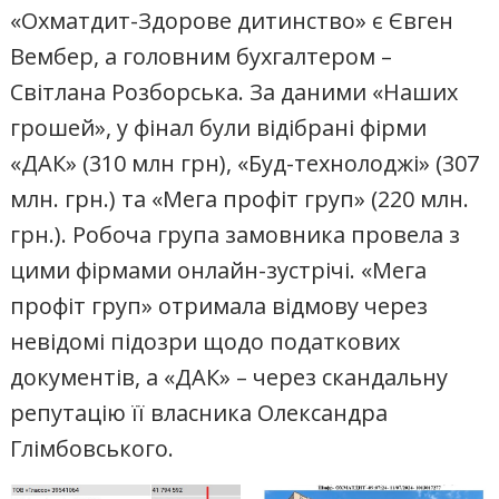
«Охматдит-Здорове дитинство» є Євген
Вембер, а головним бухгалтером –
Світлана Розборська. За даними «Наших
грошей», у фінал були відібрані фірми
«ДАК» (310 млн грн), «Буд-технолоджі» (307
млн. грн.) та «Мега профіт груп» (220 млн.
грн.). Робоча група замовника провела з
цими фірмами онлайн-зустрічі. «Мега
профіт груп» отримала відмову через
невідомі підозри щодо податкових
документів, а «ДАК» – через скандальну
репутацію її власника Олександра
Глімбовського.