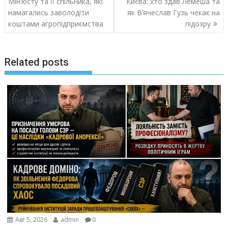
по
Мін’юсту та її спільника, які
Києва: хто здав Лемеша та
записям
намагались заволодіти
як В’ячеслав Гузь чекає на
коштами агропідприємства
підозру
Related posts
Авг 5, 2026
admin
0