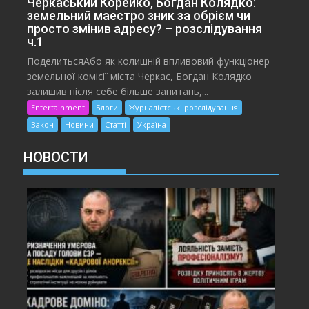
Черкаський Корейко, Богдан Колядко:
земельний маестро зник за обрієм чи
просто змінив адресу? – розслідування
ч.1
ПоделитьсяАбо як колишній впливовий функціонер
земельної комісії міста Черкас, Богдан Колядко
залишив після себе більше запитань,...
Entertainment
Блоги
Журналістські розслідування
Закон
Новини
Статті
Україна
НОВОСТИ