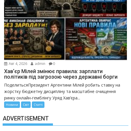
Авг 4, 2026
admin
0
Хав’єр Мілей змінює правила: зарплати
політиків під загрозою через державні борги
ПоделитьсяПрезидент Аргентини Мілей робить ставку на
жорстку бюджетну дисципліну та масштабне очищення
ринку онлайн-гемблінгу Уряд Хав’єра...
Новини
Світ
Статті
ADVERTISEMENT