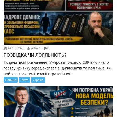
Авг 5, 2026
admin
0
РОЗВІДКА ЧИ ЛОЯЛЬНІСТЬ?
ПоделитьсяПризначення Умєрова головою СЗР викликало
гостру критику серед експертів, дипломатів та політиків, які
побоюються політизації стратегічної...
Новини
Статті
Україна